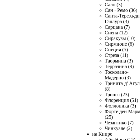
Сало (3)
Сан - Ремо (36)
Санта-Тереза-ди
Галлура (3)
Сарцана (7)
Сиена (12)
Сиракузы (10)
Сирмионе (6)
Специя (5)
Стреза (11)
Таормина (3)
Террачина (9)
Тосколано-
Мадерно (3)
Тринита-д' Агул
(8)
Тропеа (23)
Флоренция (51)
Фоллоника (3)
Форте дей Мар
(25)
Чезантико (7)
Чинкуале (2)
на Кипре
Айя-Напа (15)