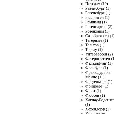
Потсдам (10)
Равенсбург (1)
Регенсбург (1)
Реллинген (1)
Ремшайд (1)
Розенгартен (2)
Розенхайм (1)
Саарбрюккен (1
Тегернзее (1)
Тельтов (1)
Торгау (1)
Унтервёссен (2)
Фатерштеттен (1
Фельдафинг (1)
Фрайбург (1)
Франкфурт-на-
Майне (11)
Фрауенмарк (1)
Фридберг (1)
Фюрт (1)
Фюссен (1)
Хагнау-Бодензе
(1)
Хехендорф (1)
Хильтер-ам-