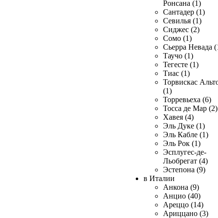
Ронсана (1)
Сантадер (1)
Севилья (1)
Сиджес (2)
Сомо (1)
Сьерра Невада (
Таучо (1)
Тегесте (1)
Тиас (1)
Торвискас Альт
(1)
Торревьеха (6)
Тосса де Мар (2)
Хавея (4)
Эль Дуке (1)
Эль Кабле (1)
Эль Рок (1)
Эсплугес-де-
Льобрегат (4)
Эстепона (9)
в Италии
Анкона (9)
Анцио (40)
Ареццо (14)
Ариццано (3)