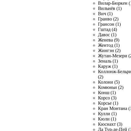
Вилар-Бюркен (
Вильнёв (1)
Вич (1)
Гранво (2)
Грансон (1)
Гштад (4)
Давос (1)
Женева (9)
Жентод (1)
Жингэн (2)
Жутан-Мезери (
Зеналь (1)
Каруж (1)
Коллонж-Бельр
(2)
Колони (5)
Комюньи (2)
Конш (1)
Корсо (3)
Корсье (1)
Кран Монтана (
Кулли (1)
Кюли (1)
Кюснахт (3)
Ла Тур-де-Пей (