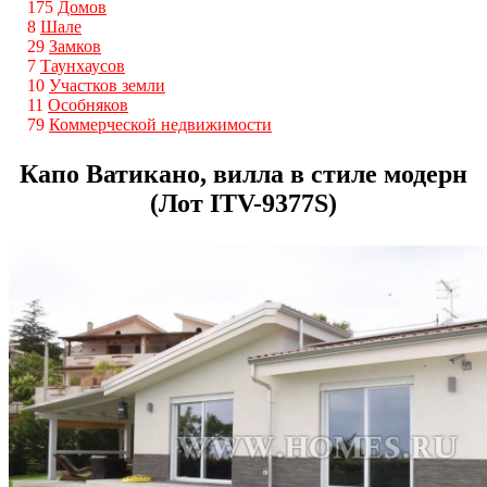
175
Домов
8
Шале
29
Замков
7
Таунхаусов
10
Участков земли
11
Особняков
79
Коммерческой недвижимости
Капо Ватикано, вилла в стиле модерн
(Лот ITV-9377S)