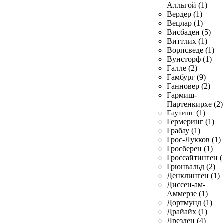
Алльгой (1)
Вердер (1)
Вецлар (1)
Висбаден (5)
Виттлих (1)
Ворпсведе (1)
Вунсторф (1)
Галле (2)
Гамбург (9)
Ганновер (2)
Гармиш-
Партенкирхе (2)
Гаутинг (1)
Гермеринг (1)
Грабау (1)
Грос-Лукков (1)
Гросберен (1)
Гроссайтинген (
Грюнвальд (2)
Денклинген (1)
Диссен-ам-
Аммерзе (1)
Дортмунд (1)
Драйайх (1)
Дрезден (4)