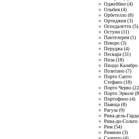
Оджеббио (4)
Ольбия (4)
Орбетелло (8)
Ортиджия (3)
Оспедалетти (5)
Остуни (11)
Пантелерия (1)
Певеро (3)
Перуджа (4)
Пескара (31)
Пиза (18)
Пиццо Калабро 
Позитано (7)
Порто Санто
Стефано (18)
Порто Черво (22
Порто Эрколе (8
Портофино (4)
Пьянца (8)
Рагуза (9)
Рива-дель-Гарда 
Рива-ди-Сольто 
Рим (54)
Римини (3)
Саленто (4)