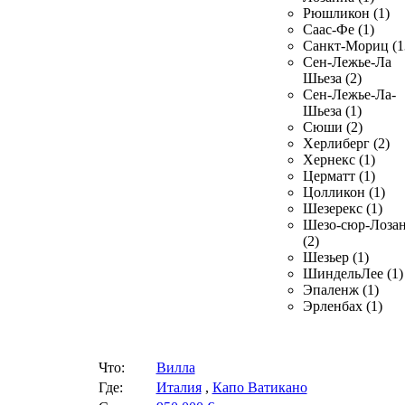
Рюшликон (1)
Саас-Фе (1)
Санкт-Мориц (1
Сен-Лежье-Ла
Шьеза (2)
Сен-Лежье-Ла-
Шьеза (1)
Сюши (2)
Херлиберг (2)
Хернекс (1)
Церматт (1)
Цолликон (1)
Шезерекс (1)
Шезо-сюр-Лоза
(2)
Шезьер (1)
ШиндельЛее (1)
Эпаленж (1)
Эрленбах (1)
Что:
Вилла
Где:
Италия
,
Капо Ватикано