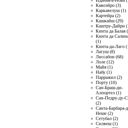
Иданья-а-Нова (
Кавоэйро (3)
Каркавелуш (1)
Картейра (2)
Кашкайш (29)
Каштру-Дайри (
Кинта да Балая (
Кинта да Салин
(1)
Кинта-да-Лаго (
Лагуш (8)
Лиссабон (68)
Лоле (12)
Майя (1)
Набу (1)
Парражил (2)
Порту (10)
Сан-Браш-ди-
Алпортел (1)
Сан-Педру-ду-С
(2)
Санта-Барбара-д
Неше (2)
Сетубал (2)
Силвеш (1)