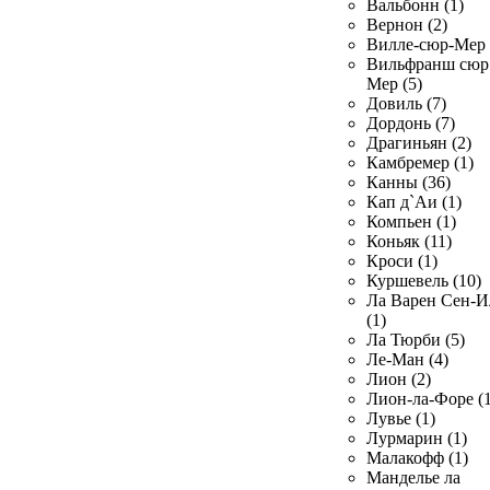
Вальбонн (1)
Вернон (2)
Вилле-сюр-Мер 
Вильфранш сюр
Мер (5)
Довиль (7)
Дордонь (7)
Драгиньян (2)
Камбремер (1)
Канны (36)
Кап д`Аи (1)
Компьен (1)
Коньяк (11)
Кроси (1)
Куршевель (10)
Ла Варен Сен-И
(1)
Ла Тюрби (5)
Ле-Ман (4)
Лион (2)
Лион-ла-Форе (1
Лувье (1)
Лурмарин (1)
Малакофф (1)
Манделье ла