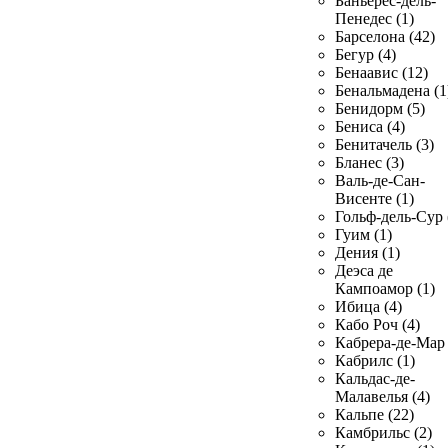
Баньерес-дель-
Пенедес (1)
Барселона (42)
Бегур (4)
Бенаавис (12)
Бенальмадена (1
Бенидорм (5)
Бениса (4)
Бенитачель (3)
Бланес (3)
Валь-де-Сан-
Висенте (1)
Гольф-дель-Сур 
Гуим (1)
Дения (1)
Деэса де
Кампоамор (1)
Ибица (4)
Кабо Роч (4)
Кабрера-де-Мар 
Кабрилс (1)
Кальдас-де-
Малавелья (4)
Кальпе (22)
Камбрильс (2)