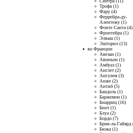
Синтра (11)
Трофа (1)
Фару (4)
Феррейра-ду-
Алентежу (1)
Фонте Санта (4)
Фронтейра (1)
Элваш (1)
Эшторил (13)
во Франции
Авезан (1)
Авиньон (1)
Амбуаз (1)
Англет (2)
Ангулем (3)
Анже (2)
Антиб (5)
Бандоль (1)
Баржемон (1)
Биарриц (16)
Биот (1)
Блуа (2)
Бордо (7)
Брив-ла-Гайярд 
Бюжа (1)