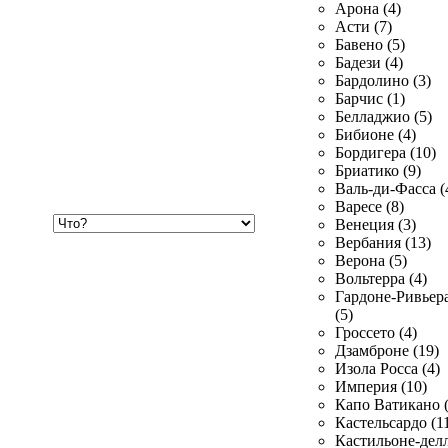
Арона (4)
Асти (7)
Бавено (5)
Бадези (4)
Бардолино (3)
Барчис (1)
Белладжио (5)
Бибионе (4)
Бордигера (10)
Бриатико (9)
Валь-ди-Фасса (
Варесе (8)
Хочу
Венеция (3)
купить
Вербания (13)
Верона (5)
Вольтерра (4)
Гардоне-Ривьер
(5)
Гроссето (4)
Дзамброне (19)
Изола Росса (4)
Империя (10)
Капо Ватикано (
Кастельсардо (1
Кастильоне-делл