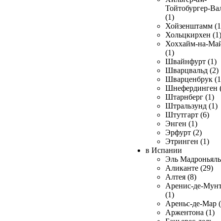
Тойтобургер-Ва
(1)
Хойзенштамм (1
Хольцкирхен (1
Хоххайм-на-Ма
(1)
Швайнфурт (1)
Шварцвальд (2)
Шварценбрук (1
Шнефердинген (
Штарнберг (1)
Штральзунд (1)
Штутгарт (6)
Энген (1)
Эрфурт (2)
Этринген (1)
в Испании
Эль Мадроньяль 
Аликанте (29)
Алтея (8)
Аренис-де-Мун
(1)
Ареньс-де-Мар (
Аржентона (1)