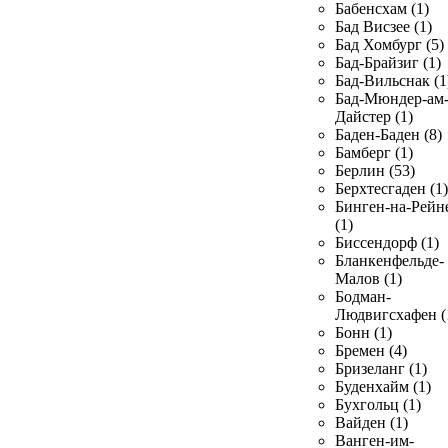
Бабенсхам (1)
Бад Висзее (1)
Бад Хомбург (5)
Бад-Брайзиг (1)
Бад-Вильснак (1
Бад-Мюндер-ам
Дайстер (1)
Баден-Баден (8)
Бамберг (1)
Берлин (53)
Берхтесгаден (1)
Бинген-на-Рейн
(1)
Биссендорф (1)
Бланкенфельде-
Малов (1)
Бодман-
Людвигсхафен (
Бонн (1)
Бремен (4)
Бризеланг (1)
Буденхайм (1)
Бухгольц (1)
Вайден (1)
Ванген-им-