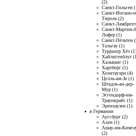
(2)
Санкт-Гильген (
Санкт-Иоганн-и
Тироль (2)
Санкт-Ламбрехт 
Санкт-Мартин-б
Лофер (1)
Санкт-Пёльтен (
Тальгау (1)
Туррахер Хёэ (1
Хайлигенблут (
Хальванг (1)
Хартберг (1)
Хоэнтауэрн (4)
Целль-ам-Зе (1)
Штадль-ан-дер-
Мур (1)
Эггендорф-им-
Траункрайс (1)
Эренхаузен (1)
в Германии
Аугсбург (2)
Ахен (1)
Ашау-им-Кимга
(2)