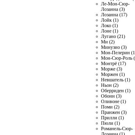
Ле-Мон-Сюр-
Лозанна (3)
Лозанна (17)
Лойк (1)
Локо (1)
Лоне (1)
Лугано (21)
Ми (2)
Минузио (3)
Мон-Пелерин (1
Мон-Сюр-Роль (
Монтрё (17)
Морже (3)
Моржен (1)
Невшатель (1)
Ньон (2)
Оберриден (1)
Обонн (3)
Оливоне (1)
Поми (2)
Пранжен (3)
Прилли (1)
Пюли (1)
Романель-Сюр-
Лозанна (1)