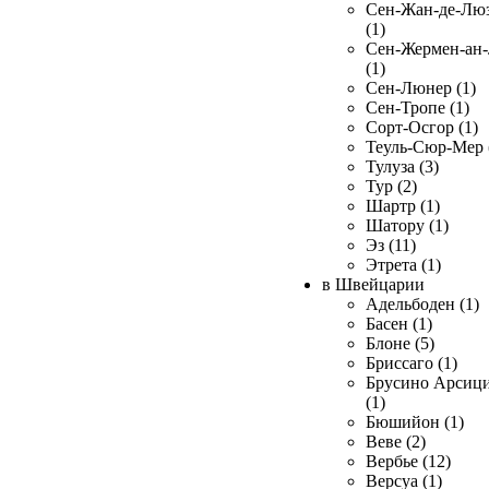
Сен-Жан-де-Лю
(1)
Сен-Жермен-ан
(1)
Сен-Люнер (1)
Сен-Тропе (1)
Сорт-Осгор (1)
Теуль-Сюр-Мер 
Тулуза (3)
Тур (2)
Шартр (1)
Шатору (1)
Эз (11)
Этрета (1)
в Швейцарии
Адельбоден (1)
Басен (1)
Блоне (5)
Бриссаго (1)
Брусино Арсиц
(1)
Бюшийон (1)
Веве (2)
Вербье (12)
Версуа (1)