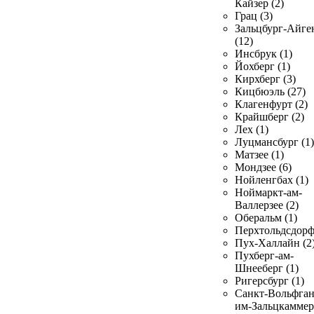
Кайзер (2)
Грац (3)
Зальцбург-Айге
(12)
Инсбрук (1)
Йохберг (1)
Кирхберг (3)
Кицбюэль (27)
Клагенфурт (2)
Крайшберг (2)
Лех (1)
Луцмансбург (1)
Матзее (1)
Мондзее (6)
Нойленгбах (1)
Ноймаркт-ам-
Валлерзее (2)
Оберальм (1)
Перхтольдсдорф
Пух-Халлайн (2
Пухберг-ам-
Шнееберг (1)
Ригерсбург (1)
Санкт-Вольфган
им-Зальцкаммер