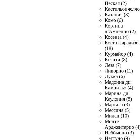
Пеская (2)
Кастильончелло 
Катания (8)
Комо (6)
Кортина
д’Ампеццо (2)
Косенза (4)
Коста Парадизо
(18)
Курмайор (4)
Кьянти (8)
Леза (7)
Ливорно (11)
Лукка (6)
Мадонна ди
Кампильо (4)
Марина-ди-
Каулония (5)
Марсала (3)
Мессина (5)
Милан (10)
Монте
Арджентарио (4
Неббьюно (3)
Неттуно (9)