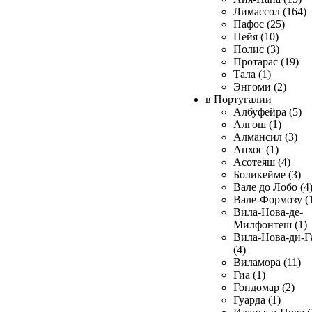
Лимассол (164)
Пафос (25)
Пейя (10)
Полис (3)
Протарас (19)
Тала (1)
Энгоми (2)
в Португалии
Албуфейра (5)
Алгош (1)
Алмансил (3)
Анхос (1)
Асотеяш (4)
Боликейме (3)
Вале до Лобо (4
Вале-Формозу (
Вила-Нова-де-
Милфонтеш (1)
Вила-Нова-ди-Г
(4)
Виламора (11)
Гиа (1)
Гондомар (2)
Гуарда (1)