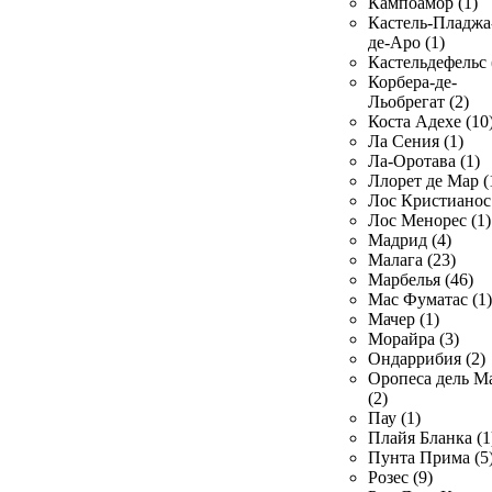
Кампоамор (1)
Кастель-Пладжа
де-Аро (1)
Кастельдефельс 
Корбера-де-
Льобрегат (2)
Коста Адехе (10
Ла Сения (1)
Ла-Оротава (1)
Ллорет де Мар (
Лос Кристианос 
Лос Менорес (1)
Мадрид (4)
Малага (23)
Марбелья (46)
Мас Фуматас (1)
Мачер (1)
Морайра (3)
Ондаррибия (2)
Оропеса дель М
(2)
Пау (1)
Плайя Бланка (1
Пунта Прима (5
Розес (9)