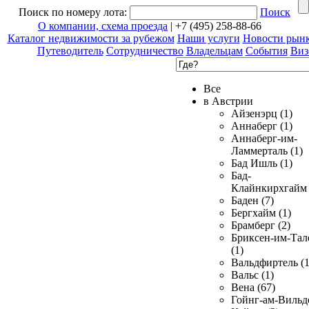
Поиск по номеру лота:
Поиск
О компании, схема проезда
| +7 (495) 258-88-66
Каталог недвижимости за рубежом
Наши услуги
Новости рын
Путеводитель
Сотрудничество
Владельцам
События
Виз
Все
в Австрии
Айзенэрц (1)
Аннаберг (1)
Аннаберг-им-
Ламмерталь (1)
Бад Ишль (1)
Бад-
Клайнкирхгайм 
Баден (7)
Бергхайм (1)
Брамберг (2)
Бриксен-им-Тал
(1)
Вальдфиртель (1
Вальс (1)
Вена (67)
Гойнг-ам-Вильд