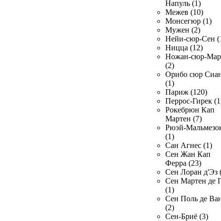
Напуль (1)
Межев (10)
Монсегюр (1)
Мужен (2)
Нейи-сюр-Сен (
Ницца (12)
Ножан-сюр-Ма
(2)
Орибо сюр Сиа
(1)
Париж (120)
Перрос-Гирек (1
Рокебрюн Кап
Мартен (7)
Рюэй-Мальмезо
(1)
Сан Агнес (1)
Сен Жан Кап
Ферра (23)
Сен Лоран д'Эз 
Сен Мартен де 
(1)
Сен Поль де Ва
(2)
Сен-Бриё (3)