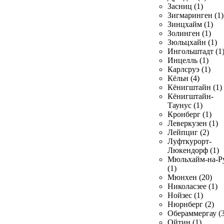
Засниц (1)
Зигмаринген (1)
Зинцхайм (1)
Золинген (1)
Зюльцхайн (1)
Ингольштадт (1
Инцелль (1)
Карлсруэ (1)
Кёльн (4)
Кёнигштайн (1)
Кёнигштайн-
Таунус (1)
Кронберг (1)
Леверкузен (1)
Лейпциг (2)
Луфткурорт-
Люкендорф (1)
Мюльхайм-на-Р
(1)
Мюнхен (20)
Николасзее (1)
Нойзес (1)
Нюрнберг (2)
Обераммергау (3
Ойтин (1)