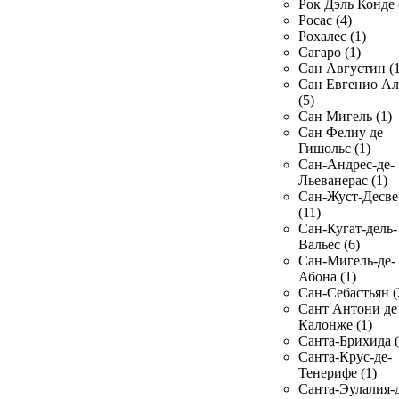
Рок Дэль Конде 
Росас (4)
Рохалес (1)
Сагаро (1)
Сан Августин (1
Сан Евгенио Ал
(5)
Сан Мигель (1)
Сан Фелиу де
Гишольс (1)
Сан-Андрес-де-
Льеванерас (1)
Сан-Жуст-Десве
(11)
Сан-Кугат-дель-
Вальес (6)
Сан-Мигель-де-
Абона (1)
Сан-Себастьян (
Сант Антони де
Калонже (1)
Санта-Брихида (
Санта-Крус-де-
Тенерифе (1)
Санта-Эулалия-д