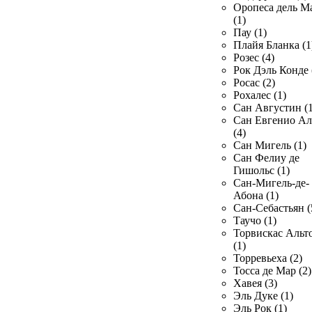
Оропеса дель М
(1)
Пау (1)
Плайя Бланка (1
Розес (4)
Рок Дэль Конде 
Росас (2)
Рохалес (1)
Сан Августин (1
Сан Евгенио Ал
(4)
Сан Мигель (1)
Сан Фелиу де
Гишольс (1)
Сан-Мигель-де-
Абона (1)
Сан-Себастьян (
Таучо (1)
Торвискас Альт
(1)
Торревьеха (2)
Тосса де Мар (2)
Хавея (3)
Эль Дуке (1)
Эль Рок (1)