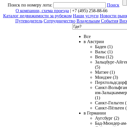
Поиск по номеру лота:
Поиск
О компании, схема проезда
| +7 (495) 258-88-66
Каталог недвижимости за рубежом
Наши услуги
Новости рын
Путеводитель
Сотрудничество
Владельцам
События
Виз
Все
в Австрии
Баден (1)
Вальс (1)
Вена (12)
Зальцбург-Айге
(5)
Матзее (1)
Мондзее (3)
Перхтольдсдорф
Санкт-Вольфган
им-Зальцкаммер
(1)
Санкт-Гильген (
Санкт-Пёльтен (
в Германии
Аугсбург (2)
Бад-Мюндер-ам