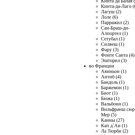
Кинта да Балая (
Кинта-да-Лаго (
Лагуш (2)
Лоле (6)
Парражил (2)
Сан-Браш-ди-
Алпортел (1)
Сетубал (1)
Силвеш (1)
Фару (3)
Фонте Санта (4)
Эшторил (3)
во Франции
Авиньон (1)
Антиб (4)
Бандоль (1)
Баржемон (1)
Биот (1)
Бюжа (1)
Вальбонн (1)
Вильфранш сюр
Мер (5)
Канны (27)
Кап д`Аи (1)
Ла Тюрби (2)