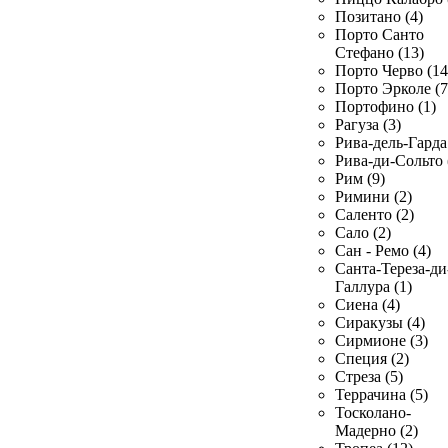
Позитано (4)
Порто Санто
Стефано (13)
Порто Черво (14
Порто Эрколе (7
Портофино (1)
Рагуза (3)
Рива-дель-Гарда 
Рива-ди-Сольто 
Рим (9)
Римини (2)
Саленто (2)
Сало (2)
Сан - Ремо (4)
Санта-Тереза-ди
Галлура (1)
Сиена (4)
Сиракузы (4)
Сирмионе (3)
Специя (2)
Стреза (5)
Террачина (5)
Тосколано-
Мадерно (2)