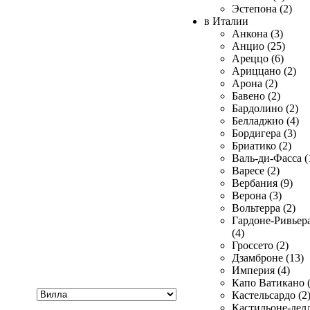
Эстепона (2)
в Италии
Анкона (3)
Анцио (25)
Ареццо (6)
Ариццано (2)
Арона (2)
Бавено (2)
Бардолино (2)
Белладжио (4)
Бордигера (3)
Бриатико (2)
Валь-ди-Фасса (
Варесе (2)
Вербания (9)
Верона (3)
Вольтерра (2)
Гардоне-Ривьер
(4)
Гроссето (2)
Дзамброне (13)
Империя (4)
Капо Ватикано (
Хочу
Кастельсардо (2
купить
Кастильоне-делл