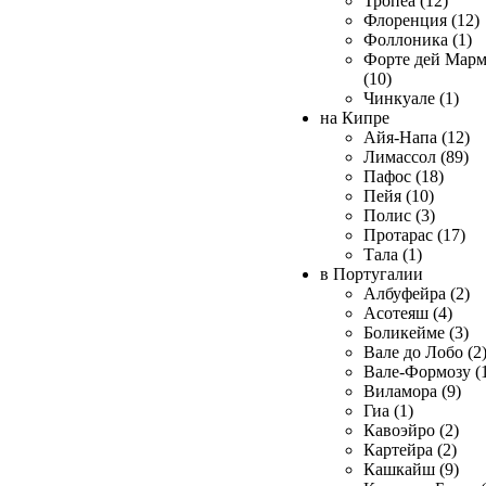
Тропеа (12)
Флоренция (12)
Фоллоника (1)
Форте дей Мар
(10)
Чинкуале (1)
на Кипре
Айя-Напа (12)
Лимассол (89)
Пафос (18)
Пейя (10)
Полис (3)
Протарас (17)
Тала (1)
в Португалии
Албуфейра (2)
Асотеяш (4)
Боликейме (3)
Вале до Лобо (2
Вале-Формозу (
Виламора (9)
Гиа (1)
Кавоэйро (2)
Картейра (2)
Кашкайш (9)