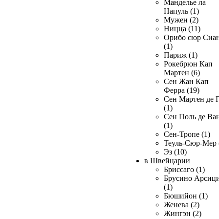
Манделье ла
Напуль (1)
Мужен (2)
Ницца (11)
Орибо сюр Сиа
(1)
Париж (1)
Рокебрюн Кап
Мартен (6)
Сен Жан Кап
Ферра (19)
Сен Мартен де 
(1)
Сен Поль де Ва
(1)
Сен-Тропе (1)
Теуль-Сюр-Мер 
Эз (10)
в Швейцарии
Бриссаго (1)
Брусино Арсиц
(1)
Бюшийон (1)
Женева (2)
Жингэн (2)