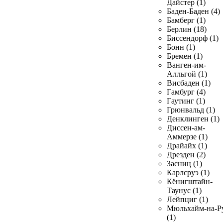
Дайстер (1)
Баден-Баден (4)
Бамберг (1)
Берлин (18)
Биссендорф (1)
Бонн (1)
Бремен (1)
Ванген-им-
Алльгой (1)
Висбаден (1)
Гамбург (4)
Гаутинг (1)
Грюнвальд (1)
Денклинген (1)
Диссен-ам-
Аммерзе (1)
Драйайх (1)
Дрезден (2)
Засниц (1)
Карлсруэ (1)
Кёнигштайн-
Таунус (1)
Лейпциг (1)
Мюльхайм-на-Р
(1)