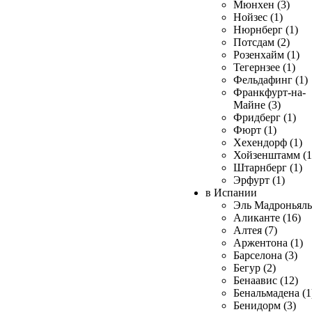
Мюнхен (3)
Нойзес (1)
Нюрнберг (1)
Потсдам (2)
Розенхайм (1)
Тегернзее (1)
Фельдафинг (1)
Франкфурт-на-
Майне (3)
Фридберг (1)
Фюрт (1)
Хехендорф (1)
Хойзенштамм (1
Штарнберг (1)
Эрфурт (1)
в Испании
Эль Мадроньяль 
Аликанте (16)
Алтея (7)
Аржентона (1)
Барселона (3)
Бегур (2)
Бенаавис (12)
Бенальмадена (1
Бенидорм (3)