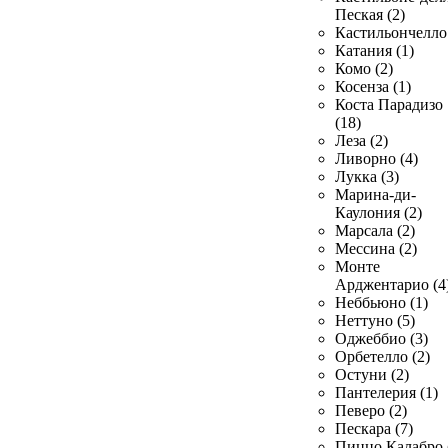
Пеская (2)
Кастильончелло 
Катания (1)
Комо (2)
Косенза (1)
Коста Парадизо
(18)
Леза (2)
Ливорно (4)
Лукка (3)
Марина-ди-
Каулония (2)
Марсала (2)
Мессина (2)
Монте
Арджентарио (4
Неббьюно (1)
Неттуно (5)
Оджеббио (3)
Орбетелло (2)
Остуни (2)
Пантелерия (1)
Певеро (2)
Пескара (7)
Пиццо Калабро 