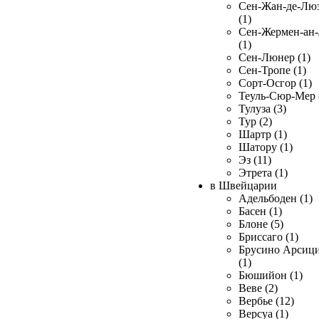
Сен-Жан-де-Лю
(1)
Сен-Жермен-ан
(1)
Сен-Люнер (1)
Сен-Тропе (1)
Сорт-Осгор (1)
Теуль-Сюр-Мер 
Тулуза (3)
Тур (2)
Шартр (1)
Шатору (1)
Эз (11)
Этрета (1)
в Швейцарии
Адельбоден (1)
Басен (1)
Блоне (5)
Бриссаго (1)
Брусино Арсиц
(1)
Бюшийон (1)
Веве (2)
Вербье (12)
Версуа (1)