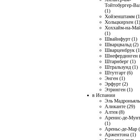
Тойтобургер-Ва
(1)
Хойзенштамм (1
Хольцкирхен (1
Хоххайм-на-Ма
(1)
Швайнфурт (1)
Шварцвальд (2)
Шварценбрук (1
Шнефердинген (
Штарнберг (1)
Штральзунд (1)
Штутгарт (6)
Энген (1)
Эрфурт (2)
Этринген (1)
в Испании
Эль Мадроньяль 
Аликанте (29)
Алтея (8)
Аренис-де-Мун
(1)
Ареньс-де-Мар (
Аржентона (1)