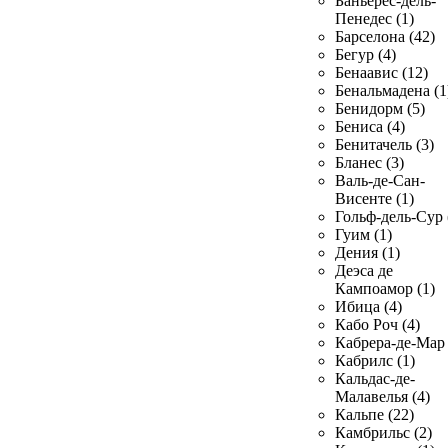
Баньерес-дель-
Пенедес (1)
Барселона (42)
Бегур (4)
Бенаавис (12)
Бенальмадена (1
Бенидорм (5)
Бениса (4)
Бенитачель (3)
Бланес (3)
Валь-де-Сан-
Висенте (1)
Гольф-дель-Сур 
Гуим (1)
Дения (1)
Деэса де
Кампоамор (1)
Ибица (4)
Кабо Роч (4)
Кабрера-де-Мар 
Кабрилс (1)
Кальдас-де-
Малавелья (4)
Кальпе (22)
Камбрильс (2)