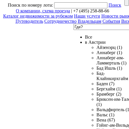
Поиск по номеру лота:
Поиск
О компании, схема проезда
| +7 (495) 258-88-66
Каталог недвижимости за рубежом
Наши услуги
Новости рын
Путеводитель
Сотрудничество
Владельцам
События
Виз
Все
в Австрии
Айзенэрц (1)
Аннаберг (1)
Аннаберг-им-
Ламмерталь (1)
Бад Ишль (1)
Бад-
Клайнкирхгайм 
Баден (7)
Бергхайм (1)
Брамберг (2)
Бриксен-им-Тал
(1)
Вальдфиртель (1
Вальс (1)
Вена (67)
Гойнг-ам-Вильд