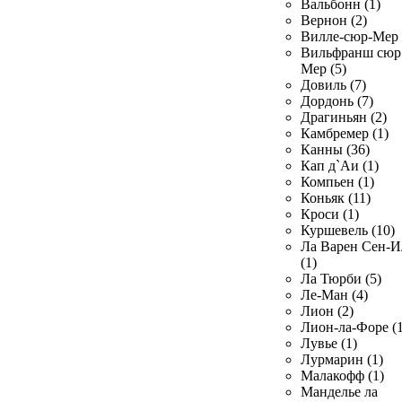
Вальбонн (1)
Вернон (2)
Вилле-сюр-Мер 
Вильфранш сюр
Мер (5)
Довиль (7)
Дордонь (7)
Драгиньян (2)
Камбремер (1)
Канны (36)
Кап д`Аи (1)
Компьен (1)
Коньяк (11)
Кроси (1)
Куршевель (10)
Ла Варен Сен-И
(1)
Ла Тюрби (5)
Ле-Ман (4)
Лион (2)
Лион-ла-Форе (1
Лувье (1)
Лурмарин (1)
Малакофф (1)
Манделье ла