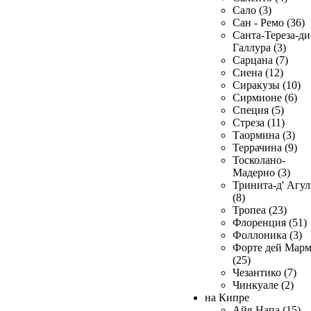
Сало (3)
Сан - Ремо (36)
Санта-Тереза-ди
Галлура (3)
Сарцана (7)
Сиена (12)
Сиракузы (10)
Сирмионе (6)
Специя (5)
Стреза (11)
Таормина (3)
Террачина (9)
Тосколано-
Мадерно (3)
Тринита-д' Агул
(8)
Тропеа (23)
Флоренция (51)
Фоллоника (3)
Форте дей Мар
(25)
Чезантико (7)
Чинкуале (2)
на Кипре
Айя-Напа (15)