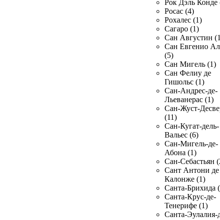
Рок Дэль Конде 
Росас (4)
Рохалес (1)
Сагаро (1)
Сан Августин (1
Сан Евгенио Ал
(5)
Сан Мигель (1)
Сан Фелиу де
Гишольс (1)
Сан-Андрес-де-
Льеванерас (1)
Сан-Жуст-Десве
(11)
Сан-Кугат-дель-
Вальес (6)
Сан-Мигель-де-
Абона (1)
Сан-Себастьян (
Сант Антони де
Калонже (1)
Санта-Брихида (
Санта-Крус-де-
Тенерифе (1)
Санта-Эулалия-д