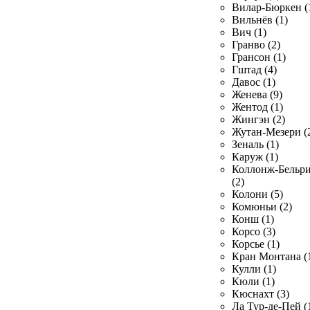
Вилар-Бюркен (
Вильнёв (1)
Вич (1)
Гранво (2)
Грансон (1)
Гштад (4)
Давос (1)
Женева (9)
Жентод (1)
Жингэн (2)
Жутан-Мезери (
Зеналь (1)
Каруж (1)
Коллонж-Бельр
(2)
Колони (5)
Комюньи (2)
Конш (1)
Корсо (3)
Корсье (1)
Кран Монтана (
Кулли (1)
Кюли (1)
Кюснахт (3)
Ла Тур-де-Пей (