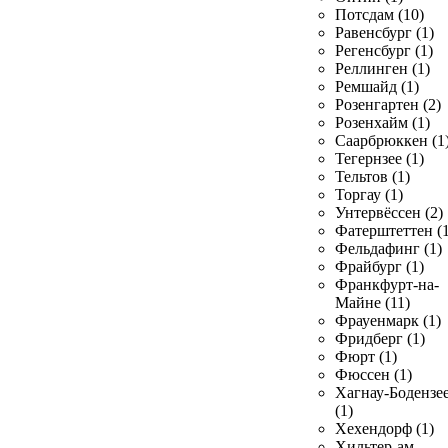
Потсдам (10)
Равенсбург (1)
Регенсбург (1)
Реллинген (1)
Ремшайд (1)
Розенгартен (2)
Розенхайм (1)
Саарбрюккен (1
Тегернзее (1)
Тельтов (1)
Торгау (1)
Унтервёссен (2)
Фатерштеттен (1
Фельдафинг (1)
Фрайбург (1)
Франкфурт-на-
Майне (11)
Фрауенмарк (1)
Фридберг (1)
Фюрт (1)
Фюссен (1)
Хагнау-Бодензе
(1)
Хехендорф (1)
Хильтер-ам-