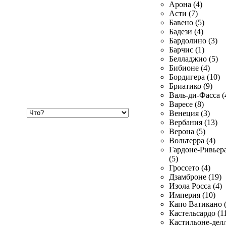
Арона (4)
Асти (7)
Бавено (5)
Бадези (4)
Бардолино (3)
Барчис (1)
Белладжио (5)
Бибионе (4)
Бордигера (10)
Бриатико (9)
Валь-ди-Фасса (
Варесе (8)
Хочу
Венеция (3)
купить
Вербания (13)
Верона (5)
Вольтерра (4)
Гардоне-Ривьер
(5)
Гроссето (4)
Дзамброне (19)
Изола Росса (4)
Империя (10)
Капо Ватикано (
Кастельсардо (1
Кастильоне-делл