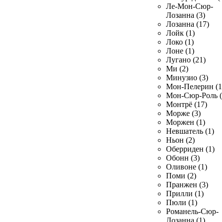
Ле-Мон-Сюр-
Лозанна (3)
Лозанна (17)
Лойк (1)
Локо (1)
Лоне (1)
Лугано (21)
Ми (2)
Минузио (3)
Мон-Пелерин (1
Мон-Сюр-Роль (
Монтрё (17)
Морже (3)
Моржен (1)
Невшатель (1)
Ньон (2)
Оберриден (1)
Обонн (3)
Оливоне (1)
Поми (2)
Пранжен (3)
Прилли (1)
Пюли (1)
Романель-Сюр-
Лозанна (1)