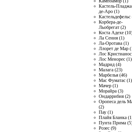
Кампоамор (1)
Кастель-Пладжа
де-Аро (1)
Кастельдефельс 
Корбера-де-
Льобрегат (2)
Коста Адехе (10
Ла Сения (1)
Ла-Оротава (1)
Ллорет де Мар (
Лос Кристианос 
Лос Менорес (1)
Мадрид (4)
Малага (23)
Марбелья (46)
Мас Фуматас (1)
Мачер (1)
Морайра (3)
Ондаррибия (2)
Оропеса дель М
(2)
Пау (1)
Плайя Бланка (1
Пунта Прима (5
Розес (9)