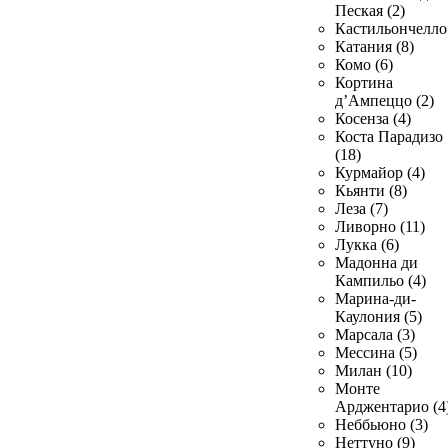
Пеская (2)
Кастильончелло 
Катания (8)
Комо (6)
Кортина
д’Ампеццо (2)
Косенза (4)
Коста Парадизо
(18)
Курмайор (4)
Кьянти (8)
Леза (7)
Ливорно (11)
Лукка (6)
Мадонна ди
Кампильо (4)
Марина-ди-
Каулония (5)
Марсала (3)
Мессина (5)
Милан (10)
Монте
Арджентарио (4
Неббьюно (3)
Неттуно (9)