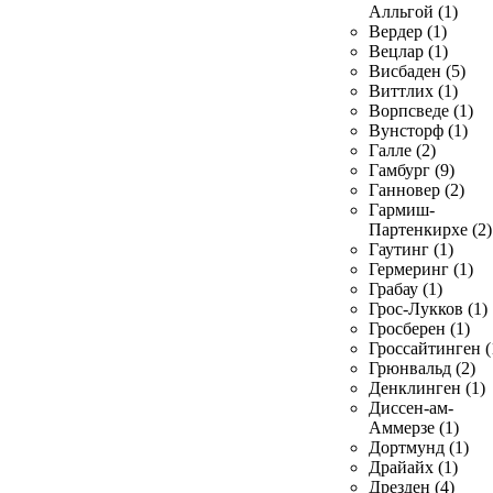
Алльгой (1)
Вердер (1)
Вецлар (1)
Висбаден (5)
Виттлих (1)
Ворпсведе (1)
Вунсторф (1)
Галле (2)
Гамбург (9)
Ганновер (2)
Гармиш-
Партенкирхе (2)
Гаутинг (1)
Гермеринг (1)
Грабау (1)
Грос-Лукков (1)
Гросберен (1)
Гроссайтинген (
Грюнвальд (2)
Денклинген (1)
Диссен-ам-
Аммерзе (1)
Дортмунд (1)
Драйайх (1)
Дрезден (4)