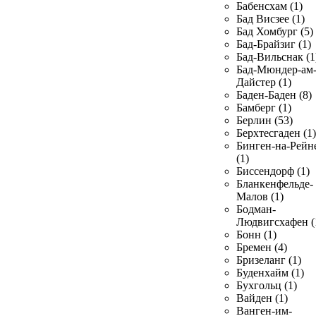
Бабенсхам (1)
Бад Висзее (1)
Бад Хомбург (5)
Бад-Брайзиг (1)
Бад-Вильснак (1
Бад-Мюндер-ам
Дайстер (1)
Баден-Баден (8)
Бамберг (1)
Берлин (53)
Берхтесгаден (1)
Бинген-на-Рейн
(1)
Биссендорф (1)
Бланкенфельде-
Малов (1)
Бодман-
Людвигсхафен (
Бонн (1)
Бремен (4)
Бризеланг (1)
Буденхайм (1)
Бухгольц (1)
Вайден (1)
Ванген-им-