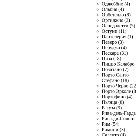
Оджеббио (4)
Ольбия (4)
Орбетелло (8)
Ортиджия (3)
Оспедалетти (5)
Остуни (11)
Пантелерия (1)
Певеро (3)
Перуджа (4)
Пескара (31)
Пиза (18)
Пиццо Калабро 
Позитано (7)
Порто Санто
Стефано (18)
Порто Черво (22
Порто Эрколе (8
Портофино (4)
Пьянца (8)
Рагуза (9)
Рива-дель-Гарда 
Рива-ди-Сольто 
Рим (54)
Римини (3)
Саленто (4)