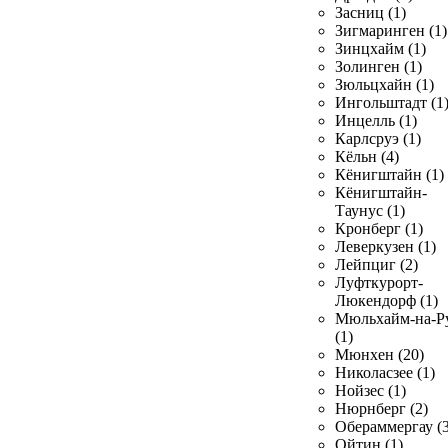
Засниц (1)
Зигмаринген (1)
Зинцхайм (1)
Золинген (1)
Зюльцхайн (1)
Ингольштадт (1
Инцелль (1)
Карлсруэ (1)
Кёльн (4)
Кёнигштайн (1)
Кёнигштайн-
Таунус (1)
Кронберг (1)
Леверкузен (1)
Лейпциг (2)
Луфткурорт-
Люкендорф (1)
Мюльхайм-на-Р
(1)
Мюнхен (20)
Николасзее (1)
Нойзес (1)
Нюрнберг (2)
Обераммергау (3
Ойтин (1)