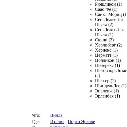
Рюшликон (1)
Саас-Фе (1)
Санкт-Мориц (1
Сен-Лежье-Ла
Шьеза (2)
Сен-Лежье-Ла-
Шьеза (1)
Сюши (2)
Херлиберг (2)
Хернекс (1)
Церматт (1)
Цолликон (1)
Шезерекс (1)
Шезо-сюр-Лоза
(2)
Шезьер (1)
ШиндельЛее (1)
Эпаленж (1)
Эрленбах (1)
Что:
Вилла
Где:
Италия
,
Порто Эрколе