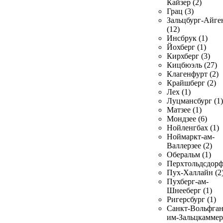
Кайзер (2)
Грац (3)
Зальцбург-Айге
(12)
Инсбрук (1)
Йохберг (1)
Кирхберг (3)
Кицбюэль (27)
Клагенфурт (2)
Крайшберг (2)
Лех (1)
Луцмансбург (1)
Матзее (1)
Мондзее (6)
Нойленгбах (1)
Ноймаркт-ам-
Валлерзее (2)
Оберальм (1)
Перхтольдсдорф
Пух-Халлайн (2
Пухберг-ам-
Шнееберг (1)
Ригерсбург (1)
Санкт-Вольфган
им-Зальцкаммер