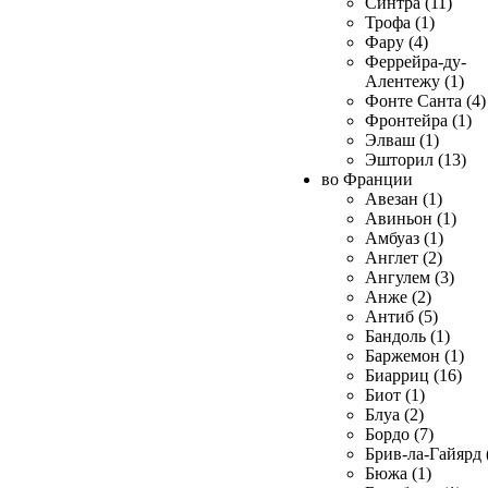
Синтра (11)
Трофа (1)
Фару (4)
Феррейра-ду-
Алентежу (1)
Фонте Санта (4)
Фронтейра (1)
Элваш (1)
Эшторил (13)
во Франции
Авезан (1)
Авиньон (1)
Амбуаз (1)
Англет (2)
Ангулем (3)
Анже (2)
Антиб (5)
Бандоль (1)
Баржемон (1)
Биарриц (16)
Биот (1)
Блуа (2)
Бордо (7)
Брив-ла-Гайярд 
Бюжа (1)