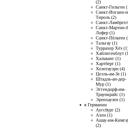
(2)
Санкт-Гильген (
Санкт-Иоганн-и
Тироль (2)
Санкт-Ламбрехт 
Санкт-Мартин-б
Лофер (1)
Санкт-Пёльтен (
Тальгау (1)
Туррахер Хёэ (1
Хайлигенблут (
Хальванг (1)
Хартберг (1)
Хоэнтауэрн (4)
Целль-ам-Зе (1)
Штадль-ан-дер-
Мур (1)
Эггендорф-им-
Траункрайс (1)
Эренхаузен (1)
в Германии
Аугсбург (2)
Ахен (1)
Ашау-им-Кимга
(2)