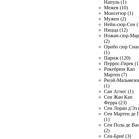
Напуль (1)
Межев (10)
Монсегюр (1)
Мужен (2)
Нейи-сюр-Сен (
Ницца (12)
Ножан-сюр-Ма
(2)
Орибо сюр Сиа
(1)
Париж (120)
Перрос-Гирек (1
Рокебрюн Кап
Мартен (7)
Рюэй-Мальмезо
(1)
Сан Агнес (1)
Сен Жан Кап
Ферра (23)
Сен Лоран д'Эз 
Сен Мартен де 
(1)
Сен Поль де Ва
(2)
Сен-Бриё (3)