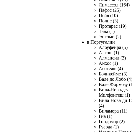
Лимассол (164)
Пафос (25)
Пейя (10)
Полис (3)
Протарас (19)
Тала (1)
Энгоми (2)
в Португалии
Албуфейра (5)
Алгош (1)
Алмансил (3)
Анхос (1)
Асотеяш (4)
Боликейме (3)
Вале до Лобо (4
Вале-Формозу (
Вила-Нова-де-
Милфонтеш (1)
Вила-Нова-ди-Г
(4)
Виламора (11)
Гиа (1)
Гондомар (2)
Гуарда (1)