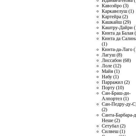
Иданья-а-Нова (
Кавоэйро (3)
Каркавелуш (1)
Картейра (2)
Кашкайш (29)
Каштру-Дайри (
Кинта да Балая (
Кинта да Салин
(1)
Кинта-да-Лаго (
Лагуш (8)
Лиссабон (68)
Лоле (12)
Майя (1)
Набу (1)
Парражил (2)
Порту (10)
Сан-Браш-ди-
Алпортел (1)
Сан-Педру-ду-С
(2)
Санта-Барбара-д
Неше (2)
Сетубал (2)
Силвеш (1)