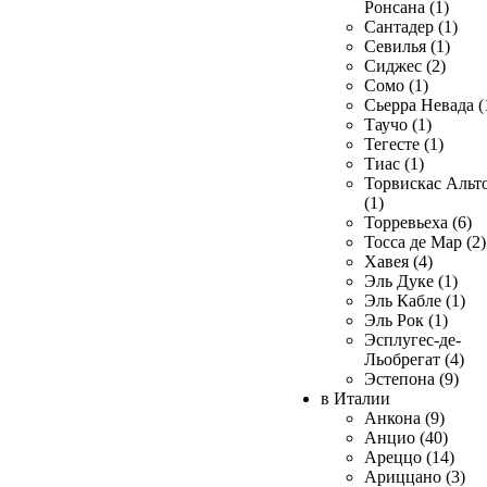
Ронсана (1)
Сантадер (1)
Севилья (1)
Сиджес (2)
Сомо (1)
Сьерра Невада (
Таучо (1)
Тегесте (1)
Тиас (1)
Торвискас Альт
(1)
Торревьеха (6)
Тосса де Мар (2)
Хавея (4)
Эль Дуке (1)
Эль Кабле (1)
Эль Рок (1)
Эсплугес-де-
Льобрегат (4)
Эстепона (9)
в Италии
Анкона (9)
Анцио (40)
Ареццо (14)
Ариццано (3)