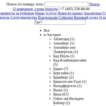
Поиск по номеру лота:
Поиск
О компании, схема проезда
| +7 (495) 258-88-66
ижимости за рубежом
Наши услуги
Новости рынка
Аналитика
Ст
дитель
Сотрудничество
Владельцам
События
Визовый отдел
О к
Все
в Австрии
Айзенэрц (1)
Аннаберг (1)
Аннаберг-им-
Ламмерталь (1)
Бад Ишль (1)
Бад-Клайнкирхгайм
(5)
Баден (7)
Бергхайм (1)
Брамберг (2)
Бриксен-им-Тале (1)
Вальдфиртель (1)
Вальс (1)
Вена (67)
Гойнг-ам-Вильден-
Кайзер (2)