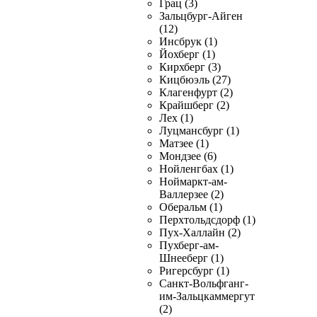
Грац (3)
Зальцбург-Айген
(12)
Инсбрук (1)
Йохберг (1)
Кирхберг (3)
Кицбюэль (27)
Клагенфурт (2)
Крайшберг (2)
Лех (1)
Луцмансбург (1)
Матзее (1)
Мондзее (6)
Нойленгбах (1)
Ноймаркт-ам-
Валлерзее (2)
Оберальм (1)
Перхтольдсдорф (1)
Пух-Халлайн (2)
Пухберг-ам-
Шнееберг (1)
Ригерсбург (1)
Санкт-Вольфганг-
им-Зальцкаммергут
(2)