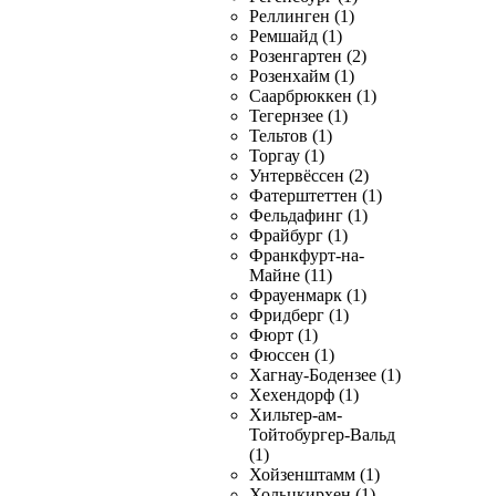
Реллинген (1)
Ремшайд (1)
Розенгартен (2)
Розенхайм (1)
Саарбрюккен (1)
Тегернзее (1)
Тельтов (1)
Торгау (1)
Унтервёссен (2)
Фатерштеттен (1)
Фельдафинг (1)
Фрайбург (1)
Франкфурт-на-
Майне (11)
Фрауенмарк (1)
Фридберг (1)
Фюрт (1)
Фюссен (1)
Хагнау-Бодензее (1)
Хехендорф (1)
Хильтер-ам-
Тойтобургер-Вальд
(1)
Хойзенштамм (1)
Хольцкирхен (1)