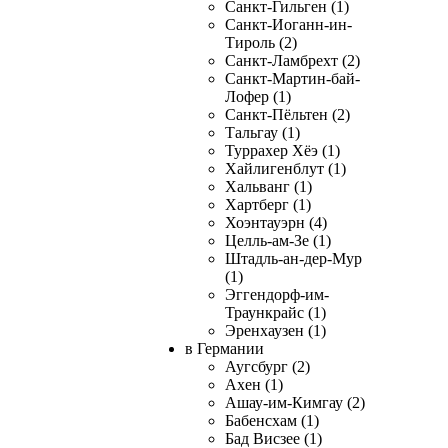
Санкт-Гильген (1)
Санкт-Иоганн-ин-
Тироль (2)
Санкт-Ламбрехт (2)
Санкт-Мартин-бай-
Лофер (1)
Санкт-Пёльтен (2)
Тальгау (1)
Туррахер Хёэ (1)
Хайлигенблут (1)
Хальванг (1)
Хартберг (1)
Хоэнтауэрн (4)
Целль-ам-Зе (1)
Штадль-ан-дер-Мур
(1)
Эггендорф-им-
Траункрайс (1)
Эренхаузен (1)
в Германии
Аугсбург (2)
Ахен (1)
Ашау-им-Кимгау (2)
Бабенсхам (1)
Бад Висзее (1)