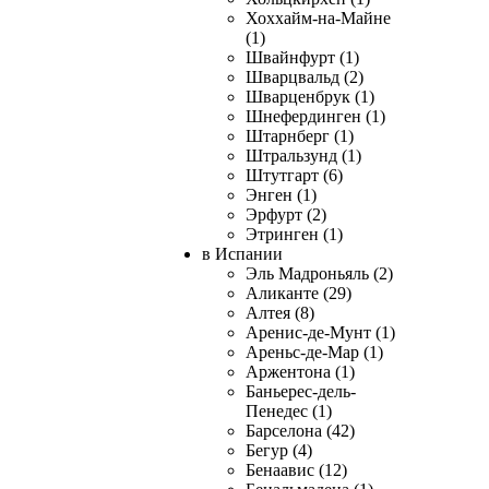
Хоххайм-на-Майне
(1)
Швайнфурт (1)
Шварцвальд (2)
Шварценбрук (1)
Шнефердинген (1)
Штарнберг (1)
Штральзунд (1)
Штутгарт (6)
Энген (1)
Эрфурт (2)
Этринген (1)
в Испании
Эль Мадроньяль (2)
Аликанте (29)
Алтея (8)
Аренис-де-Мунт (1)
Ареньс-де-Мар (1)
Аржентона (1)
Баньерес-дель-
Пенедес (1)
Барселона (42)
Бегур (4)
Бенаавис (12)