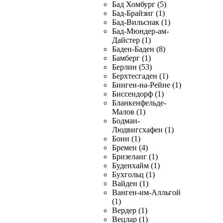
Бад Хомбург (5)
Бад-Брайзиг (1)
Бад-Вильснак (1)
Бад-Мюндер-ам-
Дайстер (1)
Баден-Баден (8)
Бамберг (1)
Берлин (53)
Берхтесгаден (1)
Бинген-на-Рейне (1)
Биссендорф (1)
Бланкенфельде-
Малов (1)
Бодман-
Людвигсхафен (1)
Бонн (1)
Бремен (4)
Бризеланг (1)
Буденхайм (1)
Бухгольц (1)
Вайден (1)
Ванген-им-Алльгой
(1)
Вердер (1)
Вецлар (1)