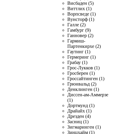
Висбаден (5)
Виттлих (1)
Ворпсведе (1)
Вунсторф (1)
Галле (2)
Гамбург (9)
Ганновер (2)
Гармиш-
Партенкирхе (2)
Гаутинг (1)
Гермеринг (1)
Грабау (1)
Грос-Лукков (1)
Гросберен (1)
Гроссайтинген (1)
Грюнвальд (2)
Денклинген (1)
Диссен-ам-Аммерзе
(1)
Дортмунд (1)
Драйайх (1)
Дрезден (4)
Засниц (1)
Зигмаринген (1)
Зинцхайм (1)