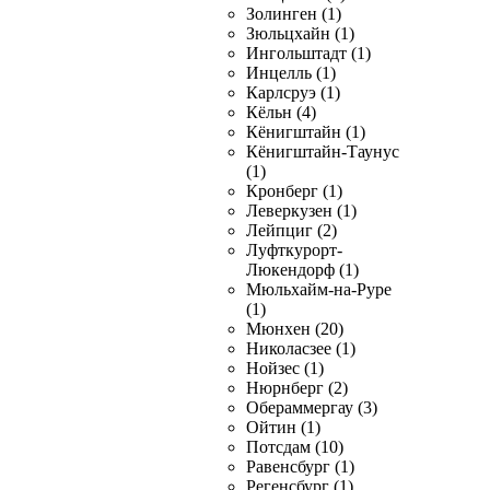
Золинген (1)
Зюльцхайн (1)
Ингольштадт (1)
Инцелль (1)
Карлсруэ (1)
Кёльн (4)
Кёнигштайн (1)
Кёнигштайн-Таунус
(1)
Кронберг (1)
Леверкузен (1)
Лейпциг (2)
Луфткурорт-
Люкендорф (1)
Мюльхайм-на-Руре
(1)
Мюнхен (20)
Николасзее (1)
Нойзес (1)
Нюрнберг (2)
Обераммергау (3)
Ойтин (1)
Потсдам (10)
Равенсбург (1)
Регенсбург (1)