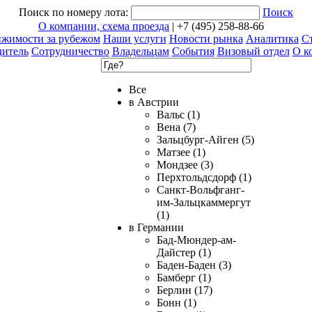
Поиск по номеру лота:
Поиск
О компании, схема проезда
| +7 (495) 258-88-66
ижимости за рубежом
Наши услуги
Новости рынка
Аналитика
Ст
дитель
Сотрудничество
Владельцам
События
Визовый отдел
О к
Все
в Австрии
Вальс (1)
Вена (7)
Зальцбург-Айген (5)
Матзее (1)
Мондзее (3)
Перхтольдсдорф (1)
Санкт-Вольфганг-
им-Зальцкаммергут
(1)
в Германии
Бад-Мюндер-ам-
Дайстер (1)
Баден-Баден (3)
Бамберг (1)
Берлин (17)
Бонн (1)