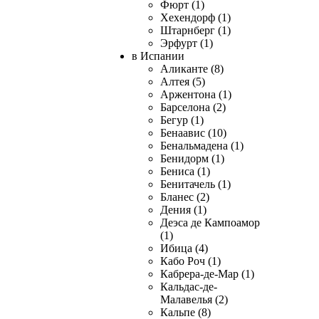
Фюрт (1)
Хехендорф (1)
Штарнберг (1)
Эрфурт (1)
в Испании
Аликанте (8)
Алтея (5)
Аржентона (1)
Барселона (2)
Бегур (1)
Бенаавис (10)
Бенальмадена (1)
Бенидорм (1)
Бениса (1)
Бенитачель (1)
Бланес (2)
Дения (1)
Деэса де Кампоамор
(1)
Ибица (4)
Кабо Роч (1)
Кабрера-де-Мар (1)
Кальдас-де-
Малавелья (2)
Кальпе (8)