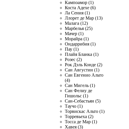
Кампоамор (1)
Коста Адехе (6)
Ла Сения (1)
Ллорет де Мар (13)
Малага (12)
Марбелья (25)
Мачер (1)
Морайра (1)
Ондаррибия (1)
Пау (1)
Плайя Бланка (1)
Розес (2)
Рок Дэль Конде (2)
Сан Августин (1)
Сан Евгенио Альто
(4)
Сан Мигель (1)
Сан Фелиу де
Гишольс (1)
Сан-Себастьян (5)
Таучо (1)
Торвискас Альто (1)
Торревьеха (2)
Тосса де Мар (1)
Хавея (3)