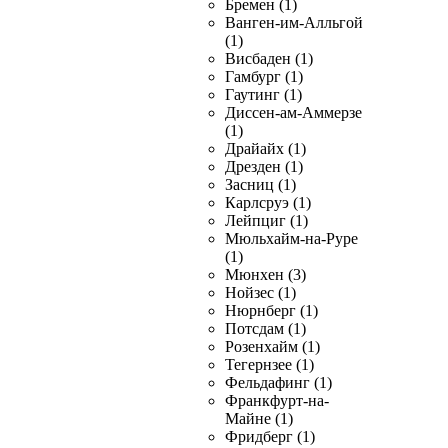
Бремен (1)
Ванген-им-Алльгой
(1)
Висбаден (1)
Гамбург (1)
Гаутинг (1)
Диссен-ам-Аммерзе
(1)
Драйайх (1)
Дрезден (1)
Засниц (1)
Карлсруэ (1)
Лейпциг (1)
Мюльхайм-на-Руре
(1)
Мюнхен (3)
Нойзес (1)
Нюрнберг (1)
Потсдам (1)
Розенхайм (1)
Тегернзее (1)
Фельдафинг (1)
Франкфурт-на-
Майне (1)
Фридберг (1)