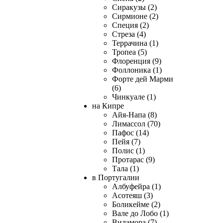
Сиракузы (2)
Сирмионе (2)
Специя (2)
Стреза (4)
Террачина (1)
Тропеа (5)
Флоренция (9)
Фоллоника (1)
Форте дей Марми
(6)
Чинкуале (1)
на Кипре
Айя-Напа (8)
Лимассол (70)
Пафос (14)
Пейя (7)
Полис (1)
Протарас (9)
Тала (1)
в Португалии
Албуфейра (1)
Асотеяш (3)
Боликейме (2)
Вале до Лобо (1)
Виламора (7)