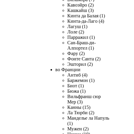
Кавоэйро (2)
Кашкайш (3)
Кинта да Балая (1)
Кинта-да-Лаго (4)
Лагуш (1)
Лоле (2)
Парражил (1)
Сан-Браш-ди-
Алпортел (1)
Фару (2)
Фонте Санта (2)
Эшторил (2)
во Франции
Антиб (4)
Баржемон (1)
Биот (1)
Бюжа (1)
Вильфранш сюр
Мер (3)
Канны (15)
Ла Тюрби (2)
Манделье ла Напуль
(1)
Мужен (2)