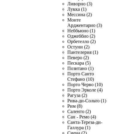
Ливорно (3)
Лукка (1)
Мессина (2)
Монте
Арджентарио (3)
Неббьюно (1)
Оджеббио (2)
Орбетелло (2)
Остуни (2)
Пантелерия (1)
Певеро (2)
Пескара (5)
Позитано (1)
Порто Санто
Стефано (10)
Порто Черво (10)
Порто Эрколе (4)
Рагуза (2)
Рива-ди-Сольто (1)
Рим (8)
Саленто (2)
Сан - Ремо (4)
Санта-Тереза-ди-
Галлура (1)
Сиена (2)