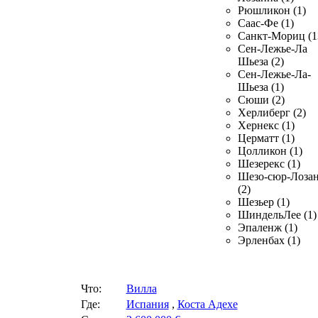
Рюшликон (1)
Саас-Фе (1)
Санкт-Мориц (1
Сен-Лежье-Ла
Шьеза (2)
Сен-Лежье-Ла-
Шьеза (1)
Сюши (2)
Херлиберг (2)
Хернекс (1)
Церматт (1)
Цолликон (1)
Шезерекс (1)
Шезо-сюр-Лоза
(2)
Шезьер (1)
ШиндельЛее (1)
Эпаленж (1)
Эрленбах (1)
Что:
Вилла
Где:
Испания
,
Коста Адехе