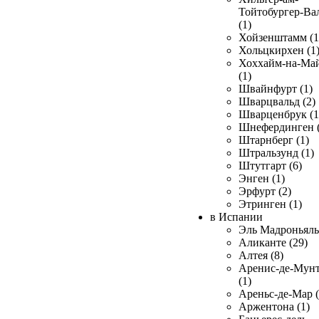
Тойтобургер-Ва
(1)
Хойзенштамм (1
Хольцкирхен (1
Хоххайм-на-Ма
(1)
Швайнфурт (1)
Шварцвальд (2)
Шварценбрук (1
Шнефердинген (
Штарнберг (1)
Штральзунд (1)
Штутгарт (6)
Энген (1)
Эрфурт (2)
Этринген (1)
в Испании
Эль Мадроньяль 
Аликанте (29)
Алтея (8)
Аренис-де-Мун
(1)
Ареньс-де-Мар (
Аржентона (1)