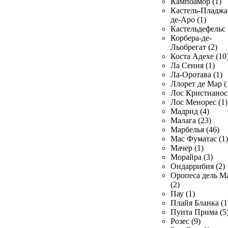
Кампоамор (1)
Кастель-Пладжа
де-Аро (1)
Кастельдефельс 
Корбера-де-
Льобрегат (2)
Коста Адехе (10
Ла Сения (1)
Ла-Оротава (1)
Ллорет де Мар (
Лос Кристианос 
Лос Менорес (1)
Мадрид (4)
Малага (23)
Марбелья (46)
Мас Фуматас (1)
Мачер (1)
Морайра (3)
Ондаррибия (2)
Оропеса дель М
(2)
Пау (1)
Плайя Бланка (1
Пунта Прима (5
Розес (9)