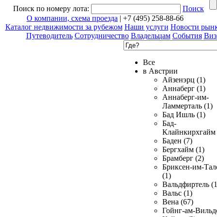
Поиск по номеру лота:
Поиск
О компании, схема проезда
| +7 (495) 258-88-66
Каталог недвижимости за рубежом
Наши услуги
Новости рын
Путеводитель
Сотрудничество
Владельцам
События
Виз
Все
в Австрии
Айзенэрц (1)
Аннаберг (1)
Аннаберг-им-
Ламмерталь (1)
Бад Ишль (1)
Бад-
Клайнкирхгайм 
Баден (7)
Бергхайм (1)
Брамберг (2)
Бриксен-им-Тал
(1)
Вальдфиртель (1
Вальс (1)
Вена (67)
Гойнг-ам-Вильд