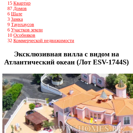
15
Квартир
87
Домов
6
Шале
3
Замка
9
Таунхаусов
6
Участков земли
10
Особняков
32
Коммерческой недвижимости
Эксклюзивная вилла с видом на
Атлантический океан (Лот ESV-1744S)