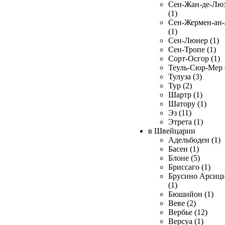
Сен-Жан-де-Лю
(1)
Сен-Жермен-ан
(1)
Сен-Люнер (1)
Сен-Тропе (1)
Сорт-Осгор (1)
Теуль-Сюр-Мер 
Тулуза (3)
Тур (2)
Шартр (1)
Шатору (1)
Эз (11)
Этрета (1)
в Швейцарии
Адельбоден (1)
Басен (1)
Блоне (5)
Бриссаго (1)
Брусино Арсиц
(1)
Бюшийон (1)
Веве (2)
Вербье (12)
Версуа (1)