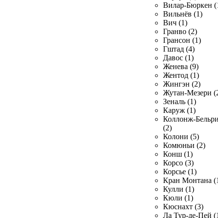
Вилар-Бюркен (
Вильнёв (1)
Вич (1)
Гранво (2)
Грансон (1)
Гштад (4)
Давос (1)
Женева (9)
Жентод (1)
Жингэн (2)
Жутан-Мезери (
Зеналь (1)
Каруж (1)
Коллонж-Бельр
(2)
Колони (5)
Комюньи (2)
Конш (1)
Корсо (3)
Корсье (1)
Кран Монтана (
Кулли (1)
Кюли (1)
Кюснахт (3)
Ла Тур-де-Пей (