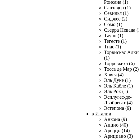
Ронсана (1)
Сантадер (1)
Севилья (1)
Сиджес (2)
Сомо (1)
Сьерра Невада (
Таучо (1)
Тегесте (1)
Тиас (1)
Торвискас Альт
(1)
Торревьеха (6)
Тосса де Мар (2)
Хавея (4)
Эль Дуке (1)
Эль Кабле (1)
Эль Рок (1)
Эсплугес-де-
Льобрегат (4)
Эстепона (9)
в Италии
Анкона (9)
Анцио (40)
Ареццо (14)
Ариццано (3)