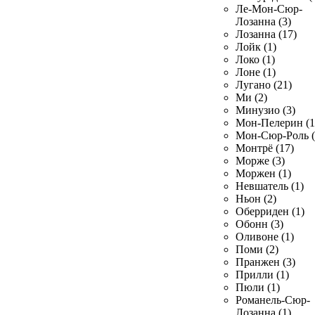
Ле-Мон-Сюр-
Лозанна (3)
Лозанна (17)
Лойк (1)
Локо (1)
Лоне (1)
Лугано (21)
Ми (2)
Минузио (3)
Мон-Пелерин (1
Мон-Сюр-Роль (
Монтрё (17)
Морже (3)
Моржен (1)
Невшатель (1)
Ньон (2)
Оберриден (1)
Обонн (3)
Оливоне (1)
Поми (2)
Пранжен (3)
Прилли (1)
Пюли (1)
Романель-Сюр-
Лозанна (1)