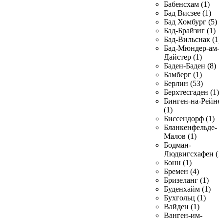
Бабенсхам (1)
Бад Висзее (1)
Бад Хомбург (5)
Бад-Брайзиг (1)
Бад-Вильснак (1
Бад-Мюндер-ам
Дайстер (1)
Баден-Баден (8)
Бамберг (1)
Берлин (53)
Берхтесгаден (1)
Бинген-на-Рейн
(1)
Биссендорф (1)
Бланкенфельде-
Малов (1)
Бодман-
Людвигсхафен (
Бонн (1)
Бремен (4)
Бризеланг (1)
Буденхайм (1)
Бухгольц (1)
Вайден (1)
Ванген-им-