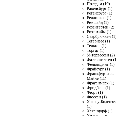
Потсдам (10)
Равенсбург (1)
Регенсбург (1)
Реллинген (1)
Ремшайд (1)
Розенгартен (2)
Розенхайм (1)
Саарбрюккен (1
Тегернзее (1)
Тельтов (1)
Торгау (1)
Унтервёссен (2)
Фатерштеттен (1
Фельдафинг (1)
Фрайбург (1)
Франкфурт-на-
Майне (11)
Фрауенмарк (1)
Фридберг (1)
Фюрт (1)
Фюссен (1)
Хагнау-Бодензе
(1)
Хехендорф (1)
Хильтер-ам-