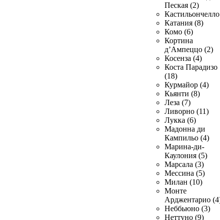
Пеская (2)
Кастильончелло 
Катания (8)
Комо (6)
Кортина
д’Ампеццо (2)
Косенза (4)
Коста Парадизо
(18)
Курмайор (4)
Кьянти (8)
Леза (7)
Ливорно (11)
Лукка (6)
Мадонна ди
Кампильо (4)
Марина-ди-
Каулония (5)
Марсала (3)
Мессина (5)
Милан (10)
Монте
Арджентарио (4
Неббьюно (3)
Неттуно (9)