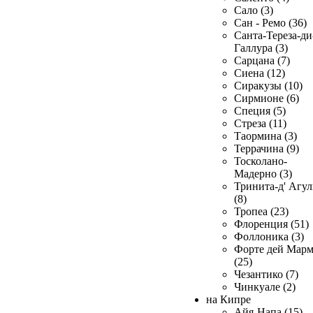
Сало (3)
Сан - Ремо (36)
Санта-Тереза-ди
Галлура (3)
Сарцана (7)
Сиена (12)
Сиракузы (10)
Сирмионе (6)
Специя (5)
Стреза (11)
Таормина (3)
Террачина (9)
Тосколано-
Мадерно (3)
Тринита-д' Агул
(8)
Тропеа (23)
Флоренция (51)
Фоллоника (3)
Форте дей Мар
(25)
Чезантико (7)
Чинкуале (2)
на Кипре
Айя-Напа (15)