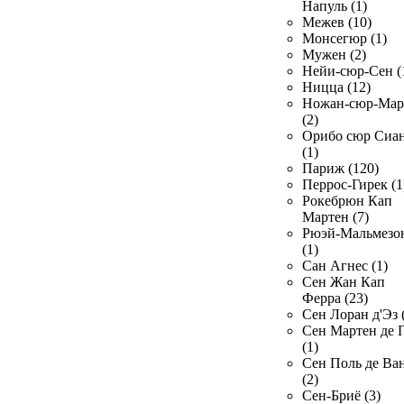
Напуль (1)
Межев (10)
Монсегюр (1)
Мужен (2)
Нейи-сюр-Сен (
Ницца (12)
Ножан-сюр-Ма
(2)
Орибо сюр Сиа
(1)
Париж (120)
Перрос-Гирек (1
Рокебрюн Кап
Мартен (7)
Рюэй-Мальмезо
(1)
Сан Агнес (1)
Сен Жан Кап
Ферра (23)
Сен Лоран д'Эз 
Сен Мартен де 
(1)
Сен Поль де Ва
(2)
Сен-Бриё (3)