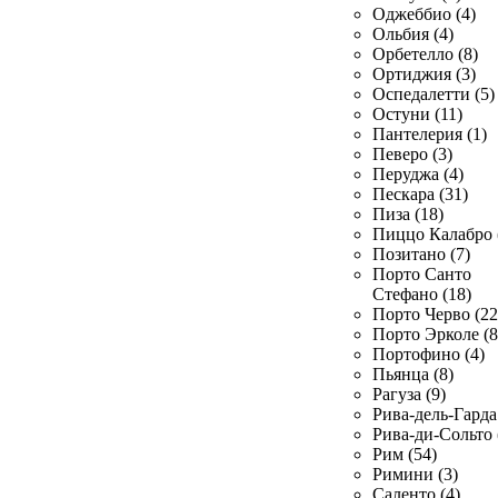
Оджеббио (4)
Ольбия (4)
Орбетелло (8)
Ортиджия (3)
Оспедалетти (5)
Остуни (11)
Пантелерия (1)
Певеро (3)
Перуджа (4)
Пескара (31)
Пиза (18)
Пиццо Калабро 
Позитано (7)
Порто Санто
Стефано (18)
Порто Черво (22
Порто Эрколе (8
Портофино (4)
Пьянца (8)
Рагуза (9)
Рива-дель-Гарда 
Рива-ди-Сольто 
Рим (54)
Римини (3)
Саленто (4)