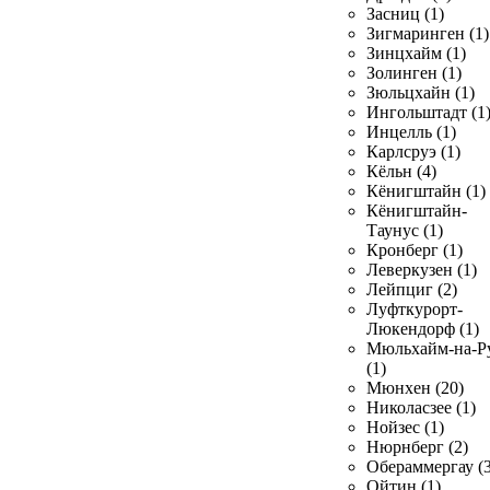
Засниц (1)
Зигмаринген (1)
Зинцхайм (1)
Золинген (1)
Зюльцхайн (1)
Ингольштадт (1
Инцелль (1)
Карлсруэ (1)
Кёльн (4)
Кёнигштайн (1)
Кёнигштайн-
Таунус (1)
Кронберг (1)
Леверкузен (1)
Лейпциг (2)
Луфткурорт-
Люкендорф (1)
Мюльхайм-на-Р
(1)
Мюнхен (20)
Николасзее (1)
Нойзес (1)
Нюрнберг (2)
Обераммергау (3
Ойтин (1)