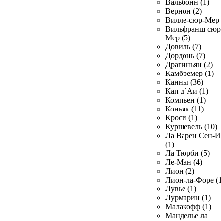
Вальбонн (1)
Вернон (2)
Вилле-сюр-Мер 
Вильфранш сюр
Мер (5)
Довиль (7)
Дордонь (7)
Драгиньян (2)
Камбремер (1)
Канны (36)
Кап д`Аи (1)
Компьен (1)
Коньяк (11)
Кроси (1)
Куршевель (10)
Ла Варен Сен-И
(1)
Ла Тюрби (5)
Ле-Ман (4)
Лион (2)
Лион-ла-Форе (1
Лувье (1)
Лурмарин (1)
Малакофф (1)
Манделье ла