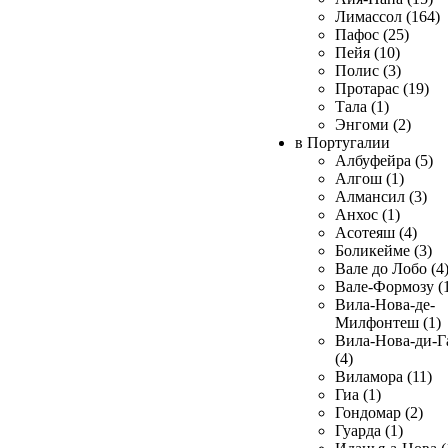
Лимассол (164)
Пафос (25)
Пейя (10)
Полис (3)
Протарас (19)
Тала (1)
Энгоми (2)
в Португалии
Албуфейра (5)
Алгош (1)
Алмансил (3)
Анхос (1)
Асотеяш (4)
Боликейме (3)
Вале до Лобо (4
Вале-Формозу (
Вила-Нова-де-
Милфонтеш (1)
Вила-Нова-ди-Г
(4)
Виламора (11)
Гиа (1)
Гондомар (2)
Гуарда (1)