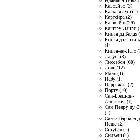
Иданья-а-Нова (
Кавоэйро (3)
Каркавелуш (1)
Картейра (2)
Кашкайш (29)
Каштру-Дайри (
Кинта да Балая (
Кинта да Салин
(1)
Кинта-да-Лаго (
Лагуш (8)
Лиссабон (68)
Лоле (12)
Майя (1)
Набу (1)
Парражил (2)
Порту (10)
Сан-Браш-ди-
Алпортел (1)
Сан-Педру-ду-С
(2)
Санта-Барбара-д
Неше (2)
Сетубал (2)
Силвеш (1)