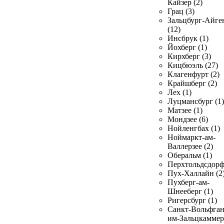
Кайзер (2)
Грац (3)
Зальцбург-Айге
(12)
Инсбрук (1)
Йохберг (1)
Кирхберг (3)
Кицбюэль (27)
Клагенфурт (2)
Крайшберг (2)
Лех (1)
Луцмансбург (1)
Матзее (1)
Мондзее (6)
Нойленгбах (1)
Ноймаркт-ам-
Валлерзее (2)
Оберальм (1)
Перхтольдсдорф
Пух-Халлайн (2
Пухберг-ам-
Шнееберг (1)
Ригерсбург (1)
Санкт-Вольфган
им-Зальцкаммер