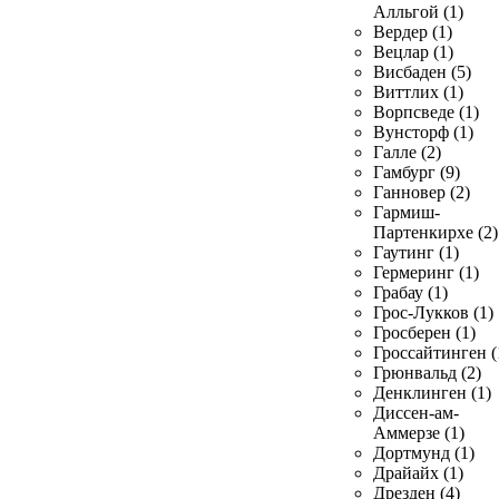
Алльгой (1)
Вердер (1)
Вецлар (1)
Висбаден (5)
Виттлих (1)
Ворпсведе (1)
Вунсторф (1)
Галле (2)
Гамбург (9)
Ганновер (2)
Гармиш-
Партенкирхе (2)
Гаутинг (1)
Гермеринг (1)
Грабау (1)
Грос-Лукков (1)
Гросберен (1)
Гроссайтинген (
Грюнвальд (2)
Денклинген (1)
Диссен-ам-
Аммерзе (1)
Дортмунд (1)
Драйайх (1)
Дрезден (4)