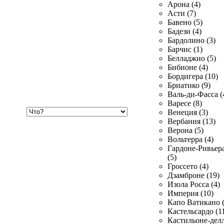
Арона (4)
Асти (7)
Бавено (5)
Бадези (4)
Бардолино (3)
Барчис (1)
Белладжио (5)
Бибионе (4)
Бордигера (10)
Бриатико (9)
Валь-ди-Фасса (
Варесе (8)
Хочу
Венеция (3)
купить
Вербания (13)
Верона (5)
Вольтерра (4)
Гардоне-Ривьер
(5)
Гроссето (4)
Дзамброне (19)
Изола Росса (4)
Империя (10)
Капо Ватикано (
Кастельсардо (1
Кастильоне-делл