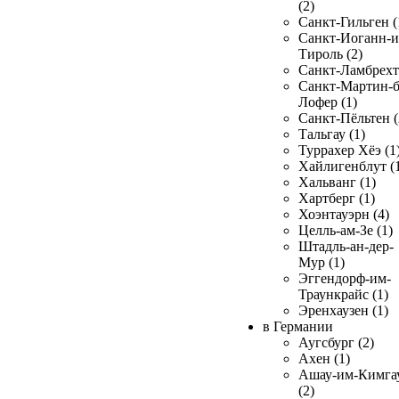
(2)
Санкт-Гильген (
Санкт-Иоганн-и
Тироль (2)
Санкт-Ламбрехт 
Санкт-Мартин-б
Лофер (1)
Санкт-Пёльтен (
Тальгау (1)
Туррахер Хёэ (1
Хайлигенблут (
Хальванг (1)
Хартберг (1)
Хоэнтауэрн (4)
Целль-ам-Зе (1)
Штадль-ан-дер-
Мур (1)
Эггендорф-им-
Траункрайс (1)
Эренхаузен (1)
в Германии
Аугсбург (2)
Ахен (1)
Ашау-им-Кимга
(2)