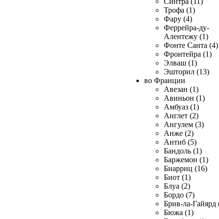
Синтра (11)
Трофа (1)
Фару (4)
Феррейра-ду-
Алентежу (1)
Фонте Санта (4)
Фронтейра (1)
Элваш (1)
Эшторил (13)
во Франции
Авезан (1)
Авиньон (1)
Амбуаз (1)
Англет (2)
Ангулем (3)
Анже (2)
Антиб (5)
Бандоль (1)
Баржемон (1)
Биарриц (16)
Биот (1)
Блуа (2)
Бордо (7)
Брив-ла-Гайярд 
Бюжа (1)