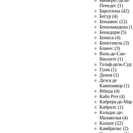
Баньерес-дель-
Пенедес (1)
Барселона (42)
Бегур (4)
Бенаавис (12)
Бенальмадена (1
Бенидорм (5)
Бениса (4)
Бенитачель (3)
Бланес (3)
Валь-де-Сан-
Висенте (1)
Гольф-дель-Сур 
Гуим (1)
Дения (1)
Деэса де
Кампоамор (1)
Ибица (4)
Кабо Роч (4)
Кабрера-де-Мар 
Кабрилс (1)
Кальдас-де-
Малавелья (4)
Кальпе (22)
Камбрильс (2)