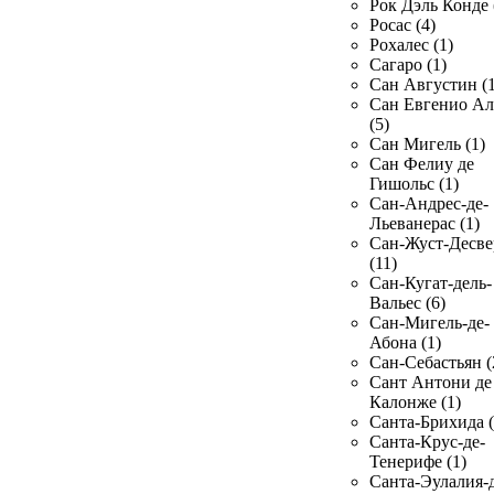
Рок Дэль Конде 
Росас (4)
Рохалес (1)
Сагаро (1)
Сан Августин (1
Сан Евгенио Ал
(5)
Сан Мигель (1)
Сан Фелиу де
Гишольс (1)
Сан-Андрес-де-
Льеванерас (1)
Сан-Жуст-Десве
(11)
Сан-Кугат-дель-
Вальес (6)
Сан-Мигель-де-
Абона (1)
Сан-Себастьян (
Сант Антони де
Калонже (1)
Санта-Брихида (
Санта-Крус-де-
Тенерифе (1)
Санта-Эулалия-д