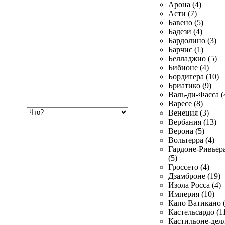
Арона (4)
Асти (7)
Бавено (5)
Бадези (4)
Бардолино (3)
Барчис (1)
Белладжио (5)
Бибионе (4)
Бордигера (10)
Бриатико (9)
Валь-ди-Фасса (
Варесе (8)
Хочу
Венеция (3)
купить
Вербания (13)
Верона (5)
Вольтерра (4)
Гардоне-Ривьер
(5)
Гроссето (4)
Дзамброне (19)
Изола Росса (4)
Империя (10)
Капо Ватикано (
Кастельсардо (1
Кастильоне-делл