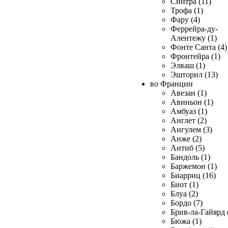
Синтра (11)
Трофа (1)
Фару (4)
Феррейра-ду-
Алентежу (1)
Фонте Санта (4)
Фронтейра (1)
Элваш (1)
Эшторил (13)
во Франции
Авезан (1)
Авиньон (1)
Амбуаз (1)
Англет (2)
Ангулем (3)
Анже (2)
Антиб (5)
Бандоль (1)
Баржемон (1)
Биарриц (16)
Биот (1)
Блуа (2)
Бордо (7)
Брив-ла-Гайярд 
Бюжа (1)