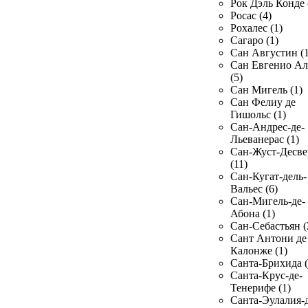
Рок Дэль Конде 
Росас (4)
Рохалес (1)
Сагаро (1)
Сан Августин (1
Сан Евгенио Ал
(5)
Сан Мигель (1)
Сан Фелиу де
Гишольс (1)
Сан-Андрес-де-
Льеванерас (1)
Сан-Жуст-Десве
(11)
Сан-Кугат-дель-
Вальес (6)
Сан-Мигель-де-
Абона (1)
Сан-Себастьян (
Сант Антони де
Калонже (1)
Санта-Брихида (
Санта-Крус-де-
Тенерифе (1)
Санта-Эулалия-д