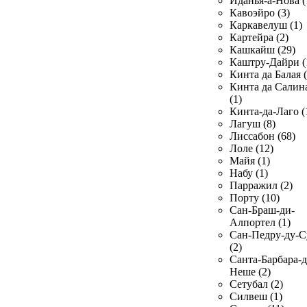
Иданья-а-Нова (
Кавоэйро (3)
Каркавелуш (1)
Картейра (2)
Кашкайш (29)
Каштру-Дайри (
Кинта да Балая (
Кинта да Салин
(1)
Кинта-да-Лаго (
Лагуш (8)
Лиссабон (68)
Лоле (12)
Майя (1)
Набу (1)
Парражил (2)
Порту (10)
Сан-Браш-ди-
Алпортел (1)
Сан-Педру-ду-С
(2)
Санта-Барбара-д
Неше (2)
Сетубал (2)
Силвеш (1)