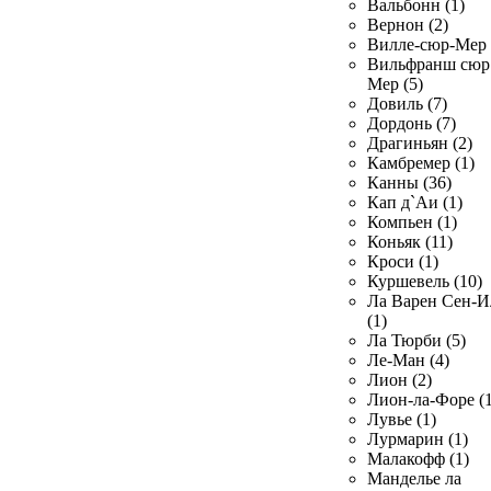
Вальбонн (1)
Вернон (2)
Вилле-сюр-Мер 
Вильфранш сюр
Мер (5)
Довиль (7)
Дордонь (7)
Драгиньян (2)
Камбремер (1)
Канны (36)
Кап д`Аи (1)
Компьен (1)
Коньяк (11)
Кроси (1)
Куршевель (10)
Ла Варен Сен-И
(1)
Ла Тюрби (5)
Ле-Ман (4)
Лион (2)
Лион-ла-Форе (1
Лувье (1)
Лурмарин (1)
Малакофф (1)
Манделье ла