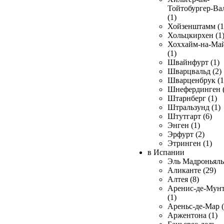
Тойтобургер-Ва
(1)
Хойзенштамм (1
Хольцкирхен (1
Хоххайм-на-Ма
(1)
Швайнфурт (1)
Шварцвальд (2)
Шварценбрук (1
Шнефердинген (
Штарнберг (1)
Штральзунд (1)
Штутгарт (6)
Энген (1)
Эрфурт (2)
Этринген (1)
в Испании
Эль Мадроньяль 
Аликанте (29)
Алтея (8)
Аренис-де-Мун
(1)
Ареньс-де-Мар (
Аржентона (1)