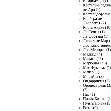
Кампоамор (1)
Кастель-Пладжа
де-Аро (1)
Кастельдефельс 
Корбера-де-
Льобрегат (2)
Коста Адехе (10
Ла Сения (1)
Ла-Оротава (1)
Ллорет де Мар (
Лос Кристианос 
Лос Менорес (1)
Мадрид (4)
Малага (23)
Марбелья (46)
Мас Фуматас (1)
Мачер (1)
Морайра (3)
Ондаррибия (2)
Оропеса дель М
(2)
Пау (1)
Плайя Бланка (1
Пунта Прима (5
Розес (9)