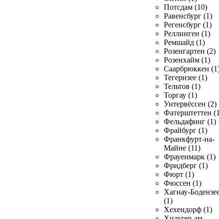
Потсдам (10)
Равенсбург (1)
Регенсбург (1)
Реллинген (1)
Ремшайд (1)
Розенгартен (2)
Розенхайм (1)
Саарбрюккен (1
Тегернзее (1)
Тельтов (1)
Торгау (1)
Унтервёссен (2)
Фатерштеттен (1
Фельдафинг (1)
Фрайбург (1)
Франкфурт-на-
Майне (11)
Фрауенмарк (1)
Фридберг (1)
Фюрт (1)
Фюссен (1)
Хагнау-Бодензе
(1)
Хехендорф (1)
Хильтер-ам-