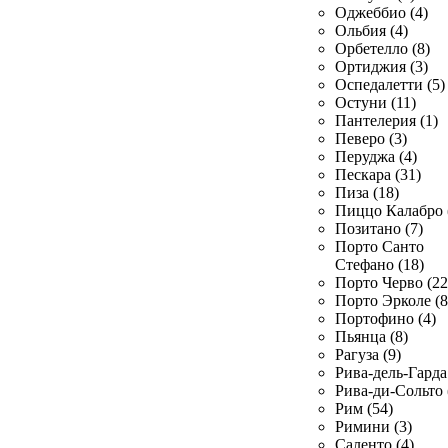
Оджеббио (4)
Ольбия (4)
Орбетелло (8)
Ортиджия (3)
Оспедалетти (5)
Остуни (11)
Пантелерия (1)
Певеро (3)
Перуджа (4)
Пескара (31)
Пиза (18)
Пиццо Калабро 
Позитано (7)
Порто Санто
Стефано (18)
Порто Черво (22
Порто Эрколе (8
Портофино (4)
Пьянца (8)
Рагуза (9)
Рива-дель-Гарда 
Рива-ди-Сольто 
Рим (54)
Римини (3)
Саленто (4)