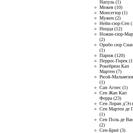
Напуль (1)
Межев (10)
Монсегюр (1)
Мужен (2)
Нейи-сюр-Сен (
Ницца (12)
Ножан-сюр-Ма
(2)
Орибо сюр Сиа
(1)
Париж (120)
Перрос-Гирек (1
Рокебрюн Кап
Мартен (7)
Рюэй-Мальмезо
(1)
Сан Агнес (1)
Сен Жан Кап
Ферра (23)
Сен Лоран д'Эз 
Сен Мартен де 
(1)
Сен Поль де Ва
(2)
Сен-Бриё (3)