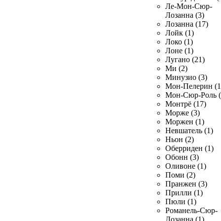
Ле-Мон-Сюр-
Лозанна (3)
Лозанна (17)
Лойк (1)
Локо (1)
Лоне (1)
Лугано (21)
Ми (2)
Минузио (3)
Мон-Пелерин (1
Мон-Сюр-Роль (
Монтрё (17)
Морже (3)
Моржен (1)
Невшатель (1)
Ньон (2)
Оберриден (1)
Обонн (3)
Оливоне (1)
Поми (2)
Пранжен (3)
Прилли (1)
Пюли (1)
Романель-Сюр-
Лозанна (1)