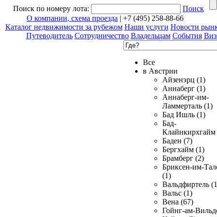
Поиск по номеру лота:
Поиск
О компании, схема проезда
| +7 (495) 258-88-66
Каталог недвижимости за рубежом
Наши услуги
Новости рын
Путеводитель
Сотрудничество
Владельцам
События
Виз
Все
в Австрии
Айзенэрц (1)
Аннаберг (1)
Аннаберг-им-
Ламмерталь (1)
Бад Ишль (1)
Бад-
Клайнкирхгайм 
Баден (7)
Бергхайм (1)
Брамберг (2)
Бриксен-им-Тал
(1)
Вальдфиртель (1
Вальс (1)
Вена (67)
Гойнг-ам-Вильд