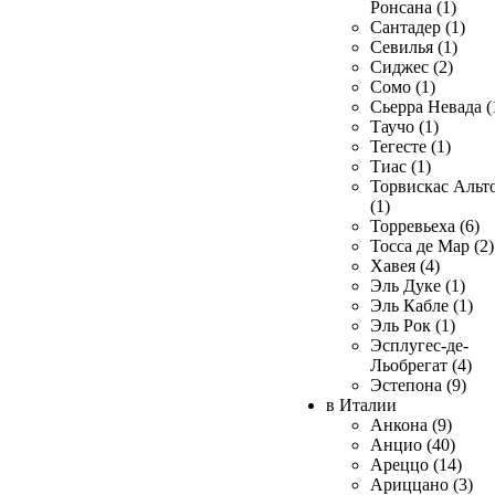
Ронсана (1)
Сантадер (1)
Севилья (1)
Сиджес (2)
Сомо (1)
Сьерра Невада (
Таучо (1)
Тегесте (1)
Тиас (1)
Торвискас Альт
(1)
Торревьеха (6)
Тосса де Мар (2)
Хавея (4)
Эль Дуке (1)
Эль Кабле (1)
Эль Рок (1)
Эсплугес-де-
Льобрегат (4)
Эстепона (9)
в Италии
Анкона (9)
Анцио (40)
Ареццо (14)
Ариццано (3)