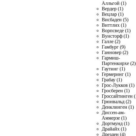
Алльгой (1)
Вердер (1)
Вецлар (1)
Висбаден (5)
Виттлих (1)
Ворпсведе (1)
Вунсторф (1)
Галле (2)
Гамбург (9)
Ганновер (2)
Гармиш-
Партенкирхе (2)
Гаутинг (1)
Гермеринг (1)
Грабау (1)
Грос-Лукков (1)
Гросберен (1)
Гроссайтинген (
Грюнвальд (2)
Денклинген (1)
Диссен-ам-
Аммерзе (1)
Дортмунд (1)
Драйайх (1)
Дрезден (4)