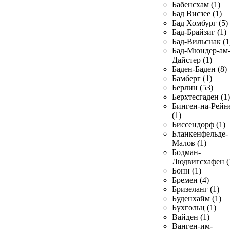
Бабенсхам (1)
Бад Висзее (1)
Бад Хомбург (5)
Бад-Брайзиг (1)
Бад-Вильснак (1
Бад-Мюндер-ам
Дайстер (1)
Баден-Баден (8)
Бамберг (1)
Берлин (53)
Берхтесгаден (1)
Бинген-на-Рейн
(1)
Биссендорф (1)
Бланкенфельде-
Малов (1)
Бодман-
Людвигсхафен (
Бонн (1)
Бремен (4)
Бризеланг (1)
Буденхайм (1)
Бухгольц (1)
Вайден (1)
Ванген-им-