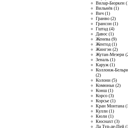
Вилар-Бюркен (
Вильнёв (1)
Вич (1)
Гранво (2)
Грансон (1)
Гштад (4)
Давос (1)
Женева (9)
Жентод (1)
Жингэн (2)
Жутан-Мезери (
Зеналь (1)
Каруж (1)
Коллонж-Бельр
(2)
Колони (5)
Комюньи (2)
Конш (1)
Корсо (3)
Корсье (1)
Кран Монтана (
Кулли (1)
Кюли (1)
Кюснахт (3)
Ла Тур-де-Пей (