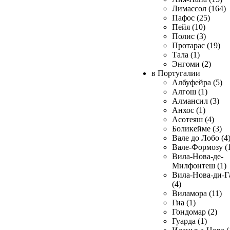
Лимассол (164)
Пафос (25)
Пейя (10)
Полис (3)
Протарас (19)
Тала (1)
Энгоми (2)
в Португалии
Албуфейра (5)
Алгош (1)
Алмансил (3)
Анхос (1)
Асотеяш (4)
Боликейме (3)
Вале до Лобо (4
Вале-Формозу (
Вила-Нова-де-
Милфонтеш (1)
Вила-Нова-ди-Г
(4)
Виламора (11)
Гиа (1)
Гондомар (2)
Гуарда (1)