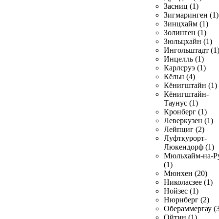
Засниц (1)
Зигмаринген (1)
Зинцхайм (1)
Золинген (1)
Зюльцхайн (1)
Ингольштадт (1
Инцелль (1)
Карлсруэ (1)
Кёльн (4)
Кёнигштайн (1)
Кёнигштайн-
Таунус (1)
Кронберг (1)
Леверкузен (1)
Лейпциг (2)
Луфткурорт-
Люкендорф (1)
Мюльхайм-на-Р
(1)
Мюнхен (20)
Николасзее (1)
Нойзес (1)
Нюрнберг (2)
Обераммергау (3
Ойтин (1)