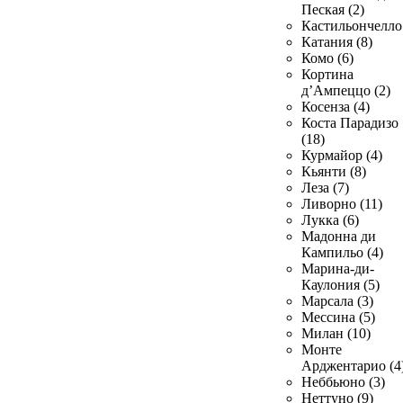
Пеская (2)
Кастильончелло 
Катания (8)
Комо (6)
Кортина
д’Ампеццо (2)
Косенза (4)
Коста Парадизо
(18)
Курмайор (4)
Кьянти (8)
Леза (7)
Ливорно (11)
Лукка (6)
Мадонна ди
Кампильо (4)
Марина-ди-
Каулония (5)
Марсала (3)
Мессина (5)
Милан (10)
Монте
Арджентарио (4
Неббьюно (3)
Неттуно (9)