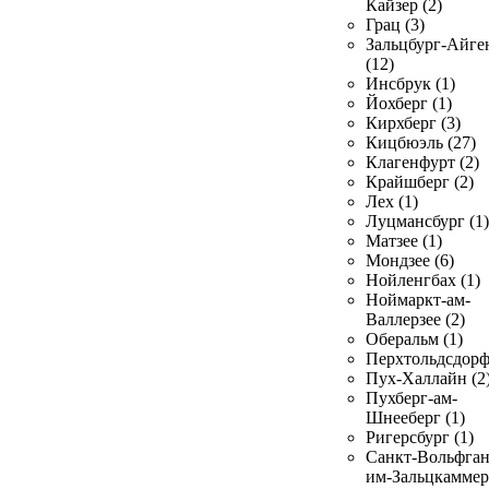
Кайзер (2)
Грац (3)
Зальцбург-Айге
(12)
Инсбрук (1)
Йохберг (1)
Кирхберг (3)
Кицбюэль (27)
Клагенфурт (2)
Крайшберг (2)
Лех (1)
Луцмансбург (1)
Матзее (1)
Мондзее (6)
Нойленгбах (1)
Ноймаркт-ам-
Валлерзее (2)
Оберальм (1)
Перхтольдсдорф
Пух-Халлайн (2
Пухберг-ам-
Шнееберг (1)
Ригерсбург (1)
Санкт-Вольфган
им-Зальцкаммер