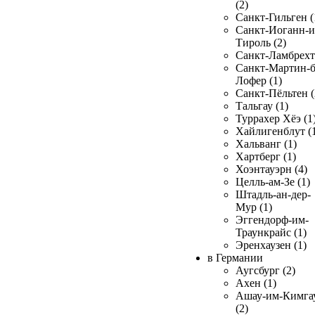
(2)
Санкт-Гильген (
Санкт-Иоганн-и
Тироль (2)
Санкт-Ламбрехт 
Санкт-Мартин-б
Лофер (1)
Санкт-Пёльтен (
Тальгау (1)
Туррахер Хёэ (1
Хайлигенблут (
Хальванг (1)
Хартберг (1)
Хоэнтауэрн (4)
Целль-ам-Зе (1)
Штадль-ан-дер-
Мур (1)
Эггендорф-им-
Траункрайс (1)
Эренхаузен (1)
в Германии
Аугсбург (2)
Ахен (1)
Ашау-им-Кимга
(2)