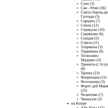
Сало (3)
Сан - Ремо (36)
Санта-Тереза-ди
Галлура (3)
Сарцана (7)
Сиена (12)
Сиракузы (10)
Сирмионе (6)
Специя (5)
Стреза (11)
Таормина (3)
Террачина (9)
Тосколано-
Мадерно (3)
Тринита-д' Агул
(8)
Тропеа (23)
Флоренция (51)
Фоллоника (3)
Форте дей Мар
(25)
Чезантико (7)
Чинкуале (2)
на Кипре
Айя-Напа (15)