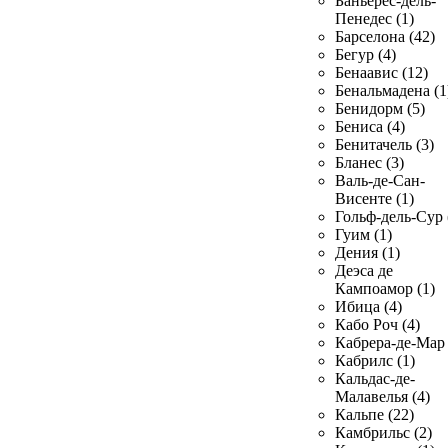
Баньерес-дель-
Пенедес (1)
Барселона (42)
Бегур (4)
Бенаавис (12)
Бенальмадена (1
Бенидорм (5)
Бениса (4)
Бенитачель (3)
Бланес (3)
Валь-де-Сан-
Висенте (1)
Гольф-дель-Сур 
Гуим (1)
Дения (1)
Деэса де
Кампоамор (1)
Ибица (4)
Кабо Роч (4)
Кабрера-де-Мар 
Кабрилс (1)
Кальдас-де-
Малавелья (4)
Кальпе (22)
Камбрильс (2)