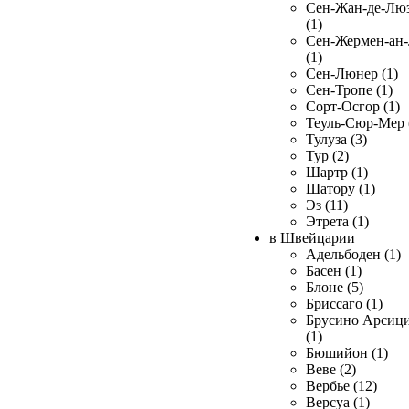
Сен-Жан-де-Лю
(1)
Сен-Жермен-ан
(1)
Сен-Люнер (1)
Сен-Тропе (1)
Сорт-Осгор (1)
Теуль-Сюр-Мер 
Тулуза (3)
Тур (2)
Шартр (1)
Шатору (1)
Эз (11)
Этрета (1)
в Швейцарии
Адельбоден (1)
Басен (1)
Блоне (5)
Бриссаго (1)
Брусино Арсиц
(1)
Бюшийон (1)
Веве (2)
Вербье (12)
Версуа (1)