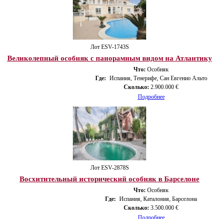
Лот ESV-1743S
Великолепный особняк с панорамным видом на Атлантику
Что:
Особняк
Где:
Испания, Тенерифе, Сан Евгенио Альто
Сколько:
2.900.000 €
Подробнее
Лот ESV-2878S
Восхитительный исторический особняк в Барселоне
Что:
Особняк
Где:
Испания, Каталония, Барселона
Сколько:
3.500.000 €
Подробнее