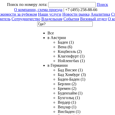
Поиск по номеру лота:
Поиск
О компании, схема проезда
| +7 (495) 258-88-66
ижимости за рубежом
Наши услуги
Новости рынка
Аналитика
Ст
дитель
Сотрудничество
Владельцам
События
Визовый отдел
О к
Все
в Австрии
Баден (1)
Вена (6)
Кицбюэль (2)
Клагенфурт (1)
Нойленгбах (1)
в Германии
Бад Висзее (1)
Бад Хомбург (3)
Баден-Баден (1)
Берлин (2)
Бремен (2)
Буденхайм (1)
Бухгольц (1)
Вердер (1)
Вецлар (1)
Висбаден (1)