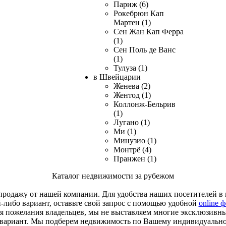
Париж (6)
Рокебрюн Кап
Мартен (1)
Сен Жан Кап Ферра
(1)
Сен Поль де Ванс
(1)
Тулуза (1)
в Швейцарии
Женева (2)
Жентод (1)
Коллонж-Бельрив
(1)
Лугано (1)
Ми (1)
Минузио (1)
Монтрё (4)
Пранжен (1)
Каталог недвижимости за рубежом
родажу от нашей компании. Для удобства наших посетителей в к
й-либо вариант, оставьте свой запрос с помощью удобной
online 
я пожелания владельцев, мы не выставляем многие эксклюзивн
 вариант. Мы подберем недвижимость по Вашему индивидуальн