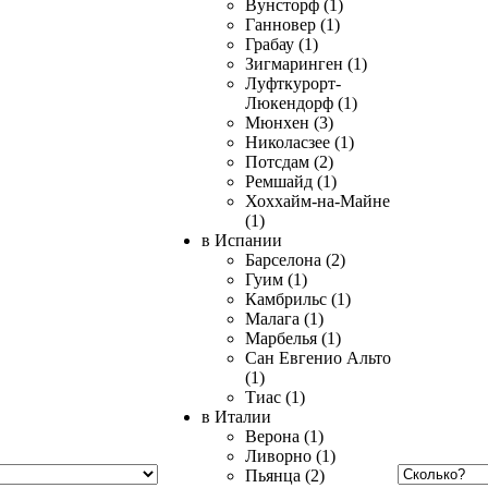
Вунсторф (1)
Ганновер (1)
Грабау (1)
Зигмаринген (1)
Луфткурорт-
Люкендорф (1)
Мюнхен (3)
Николасзее (1)
Потсдам (2)
Ремшайд (1)
Хоххайм-на-Майне
(1)
в Испании
Барселона (2)
Гуим (1)
Камбрильс (1)
Малага (1)
Марбелья (1)
Сан Евгенио Альто
(1)
Тиас (1)
в Италии
Верона (1)
Ливорно (1)
Пьянца (2)