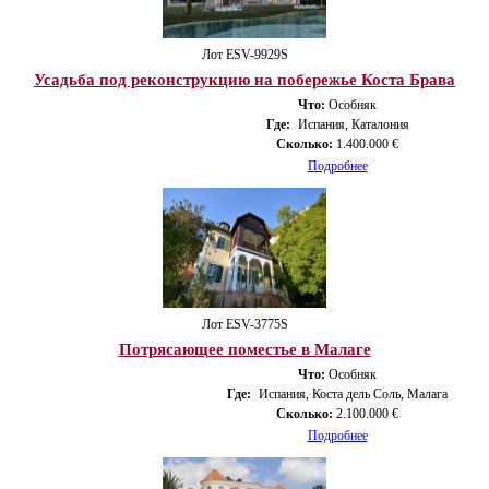
Лот ESV-9929S
Усадьба под реконструкцию на побережье Коста Брава
Что:
Особняк
Где:
Испания, Каталония
Сколько:
1.400.000 €
Подробнее
Лот ESV-3775S
Потрясающее поместье в Малаге
Что:
Особняк
Где:
Испания, Коста дель Соль, Малага
Сколько:
2.100.000 €
Подробнее