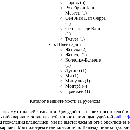
Париж (6)
Рокебрюн Кап
Мартен (1)
Сен Жан Кап Ферра
(1)
Сен Поль де Ванс
(1)
Тулуза (1)
в Швейцарии
Женева (2)
Жентод (1)
Коллонж-Бельрив
(1)
Лугано (1)
Ми (1)
Минузио (1)
Монтрё (4)
Пранжен (1)
Каталог недвижимости за рубежом
родажу от нашей компании. Для удобства наших посетителей в к
й-либо вариант, оставьте свой запрос с помощью удобной
online 
я пожелания владельцев, мы не выставляем многие эксклюзивн
 вариант. Мы подберем недвижимость по Вашему индивидуальн