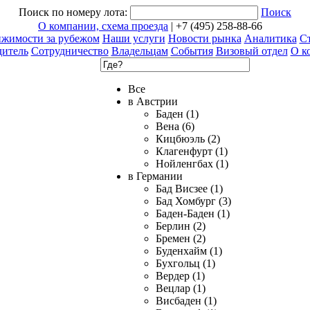
Поиск по номеру лота:
Поиск
О компании, схема проезда
| +7 (495) 258-88-66
ижимости за рубежом
Наши услуги
Новости рынка
Аналитика
Ст
дитель
Сотрудничество
Владельцам
События
Визовый отдел
О к
Все
в Австрии
Баден (1)
Вена (6)
Кицбюэль (2)
Клагенфурт (1)
Нойленгбах (1)
в Германии
Бад Висзее (1)
Бад Хомбург (3)
Баден-Баден (1)
Берлин (2)
Бремен (2)
Буденхайм (1)
Бухгольц (1)
Вердер (1)
Вецлар (1)
Висбаден (1)