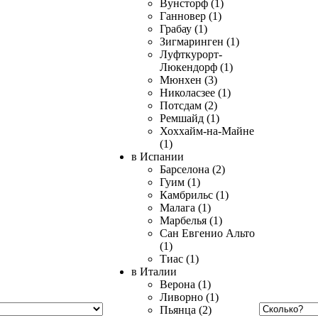
Вунсторф (1)
Ганновер (1)
Грабау (1)
Зигмаринген (1)
Луфткурорт-
Люкендорф (1)
Мюнхен (3)
Николасзее (1)
Потсдам (2)
Ремшайд (1)
Хоххайм-на-Майне
(1)
в Испании
Барселона (2)
Гуим (1)
Камбрильс (1)
Малага (1)
Марбелья (1)
Сан Евгенио Альто
(1)
Тиас (1)
в Италии
Верона (1)
Ливорно (1)
Пьянца (2)