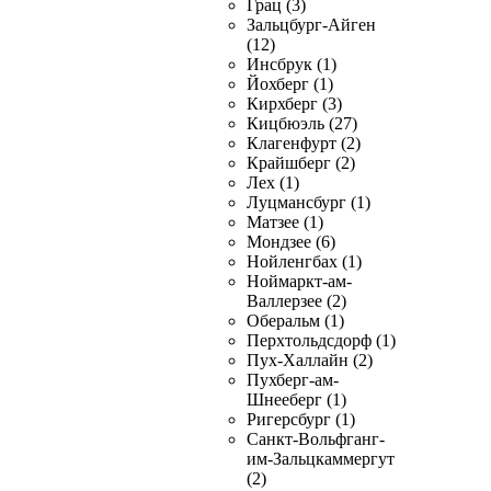
Грац (3)
Зальцбург-Айген
(12)
Инсбрук (1)
Йохберг (1)
Кирхберг (3)
Кицбюэль (27)
Клагенфурт (2)
Крайшберг (2)
Лех (1)
Луцмансбург (1)
Матзее (1)
Мондзее (6)
Нойленгбах (1)
Ноймаркт-ам-
Валлерзее (2)
Оберальм (1)
Перхтольдсдорф (1)
Пух-Халлайн (2)
Пухберг-ам-
Шнееберг (1)
Ригерсбург (1)
Санкт-Вольфганг-
им-Зальцкаммергут
(2)