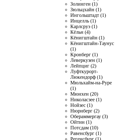
Золинген (1)
Зюльцхайн (1)
Ингольштадт (1)
Инцелль (1)
Карлсруэ (1)
Кёльн (4)
Кёнигштайн (1)
Кёнигштайн-Таунус
(1)
Кронберг (1)
Леверкузен (1)
Лейпциг (2)
Луфткурорт-
Люкендорф (1)
Мюльхайм-на-Руре
(1)
Мюнхен (20)
Николасзее (1)
Нойзес (1)
Нюрнберг (2)
Обераммергау (3)
Ойтин (1)
Потсдам (10)
Равенсбург (1)
Регенсбург (1)