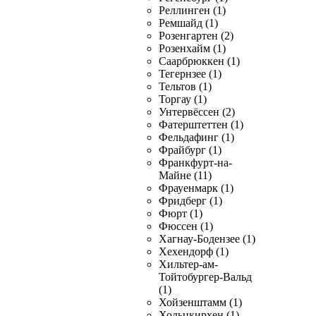
Реллинген (1)
Ремшайд (1)
Розенгартен (2)
Розенхайм (1)
Саарбрюккен (1)
Тегернзее (1)
Тельтов (1)
Торгау (1)
Унтервёссен (2)
Фатерштеттен (1)
Фельдафинг (1)
Фрайбург (1)
Франкфурт-на-
Майне (11)
Фрауенмарк (1)
Фридберг (1)
Фюрт (1)
Фюссен (1)
Хагнау-Бодензее (1)
Хехендорф (1)
Хильтер-ам-
Тойтобургер-Вальд
(1)
Хойзенштамм (1)
Хольцкирхен (1)