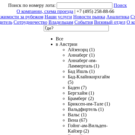
Поиск по номеру лота:
Поиск
О компании, схема проезда
| +7 (495) 258-88-66
ижимости за рубежом
Наши услуги
Новости рынка
Аналитика
Ст
дитель
Сотрудничество
Владельцам
События
Визовый отдел
О к
Все
в Австрии
Айзенэрц (1)
Аннаберг (1)
Аннаберг-им-
Ламмерталь (1)
Бад Ишль (1)
Бад-Клайнкирхгайм
(5)
Баден (7)
Бергхайм (1)
Брамберг (2)
Бриксен-им-Тале (1)
Вальдфиртель (1)
Вальс (1)
Вена (67)
Гойнг-ам-Вильден-
Кайзер (2)