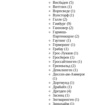
Висбаден (5)
Виттлих (1)
Ворпсведе (1)
Вунсторф (1)
Галле (2)
Гамбург (9)
Ганновер (2)
Гармиш-
Партенкирхе (2)
Гаутинг (1)
Гермеринг (1)
Грабау (1)
Грос-Лукков (1)
Гросберен (1)
Гроссайтинген (1)
Грюнвальд (2)
Денклинген (1)
Диссен-ам-Аммерзе
(1)
Дортмунд (1)
Драйайх (1)
Дрезден (4)
Засниц (1)
Зигмаринген (1)
Зинцхайм (1)