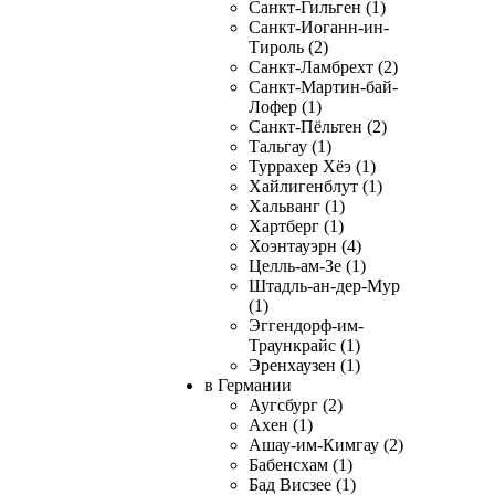
Санкт-Гильген (1)
Санкт-Иоганн-ин-
Тироль (2)
Санкт-Ламбрехт (2)
Санкт-Мартин-бай-
Лофер (1)
Санкт-Пёльтен (2)
Тальгау (1)
Туррахер Хёэ (1)
Хайлигенблут (1)
Хальванг (1)
Хартберг (1)
Хоэнтауэрн (4)
Целль-ам-Зе (1)
Штадль-ан-дер-Мур
(1)
Эггендорф-им-
Траункрайс (1)
Эренхаузен (1)
в Германии
Аугсбург (2)
Ахен (1)
Ашау-им-Кимгау (2)
Бабенсхам (1)
Бад Висзее (1)