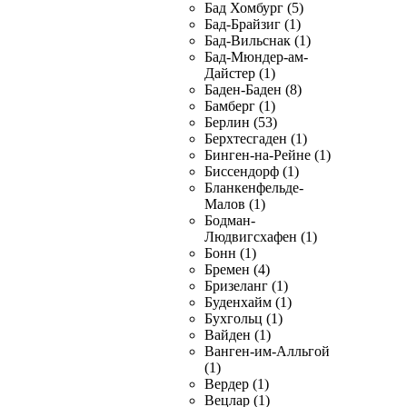
Бад Хомбург (5)
Бад-Брайзиг (1)
Бад-Вильснак (1)
Бад-Мюндер-ам-
Дайстер (1)
Баден-Баден (8)
Бамберг (1)
Берлин (53)
Берхтесгаден (1)
Бинген-на-Рейне (1)
Биссендорф (1)
Бланкенфельде-
Малов (1)
Бодман-
Людвигсхафен (1)
Бонн (1)
Бремен (4)
Бризеланг (1)
Буденхайм (1)
Бухгольц (1)
Вайден (1)
Ванген-им-Алльгой
(1)
Вердер (1)
Вецлар (1)