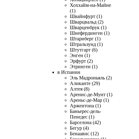
Хоххайм-на-Майне
(1)
Швайнфурт (1)
Шварцвальд (2)
Шварценбрук (1)
Шнефердинген (1)
Штарнберг (1)
Штральзунд (1)
Штутгарт (6)
Энген (1)
Эрфурт (2)
Этринген (1)
в Испании
Эль Мадроньяль (2)
Аликанте (29)
Алтея (8)
Аренис-де-Мунт (1)
Ареньс-де-Мар (1)
Аржентона (1)
Баньерес-дель-
Пенедес (1)
Барселона (42)
Бегур (4)
Бенаавис (12)