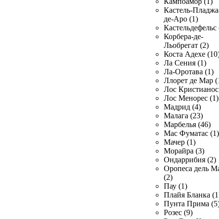
Кампоамор (1)
Кастель-Пладжа
де-Аро (1)
Кастельдефельс 
Корбера-де-
Льобрегат (2)
Коста Адехе (10
Ла Сения (1)
Ла-Оротава (1)
Ллорет де Мар (
Лос Кристианос 
Лос Менорес (1)
Мадрид (4)
Малага (23)
Марбелья (46)
Мас Фуматас (1)
Мачер (1)
Морайра (3)
Ондаррибия (2)
Оропеса дель М
(2)
Пау (1)
Плайя Бланка (1
Пунта Прима (5
Розес (9)