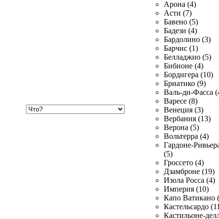
Арона (4)
Асти (7)
Бавено (5)
Бадези (4)
Бардолино (3)
Барчис (1)
Белладжио (5)
Бибионе (4)
Бордигера (10)
Бриатико (9)
Валь-ди-Фасса (
Варесе (8)
Хочу
Венеция (3)
купить
Вербания (13)
Верона (5)
Вольтерра (4)
Гардоне-Ривьер
(5)
Гроссето (4)
Дзамброне (19)
Изола Росса (4)
Империя (10)
Капо Ватикано (
Кастельсардо (1
Кастильоне-делл