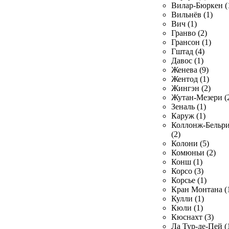
Вилар-Бюркен (
Вильнёв (1)
Вич (1)
Гранво (2)
Грансон (1)
Гштад (4)
Давос (1)
Женева (9)
Жентод (1)
Жингэн (2)
Жутан-Мезери (
Зеналь (1)
Каруж (1)
Коллонж-Бельр
(2)
Колони (5)
Комюньи (2)
Конш (1)
Корсо (3)
Корсье (1)
Кран Монтана (
Кулли (1)
Кюли (1)
Кюснахт (3)
Ла Тур-де-Пей (