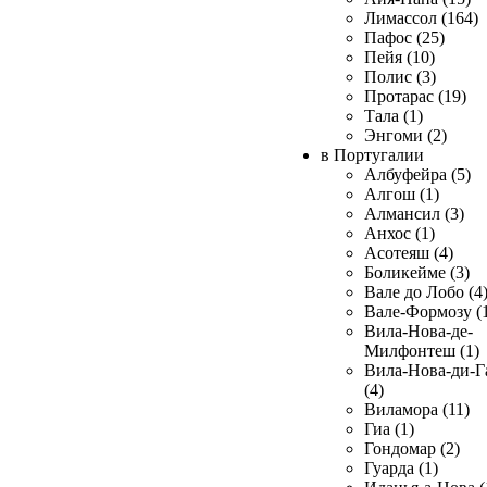
Лимассол (164)
Пафос (25)
Пейя (10)
Полис (3)
Протарас (19)
Тала (1)
Энгоми (2)
в Португалии
Албуфейра (5)
Алгош (1)
Алмансил (3)
Анхос (1)
Асотеяш (4)
Боликейме (3)
Вале до Лобо (4
Вале-Формозу (
Вила-Нова-де-
Милфонтеш (1)
Вила-Нова-ди-Г
(4)
Виламора (11)
Гиа (1)
Гондомар (2)
Гуарда (1)