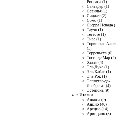
Ронсана (1)
Сантадер (1)
Севилья (1)
Сиджес (2)
Сомо (1)
Сьерра Невада (
Таучо (1)
Тегесте (1)
Тиас (1)
Торвискас Альт
(1)
Торревьеха (6)
Тосса де Мар (2)
Хавея (4)
Эль Дуке (1)
Эль Кабле (1)
Эль Рок (1)
Эсплугес-де-
Льобрегат (4)
Эстепона (9)
в Италии
Анкона (9)
Анцио (40)
Ареццо (14)
Ариццано (3)