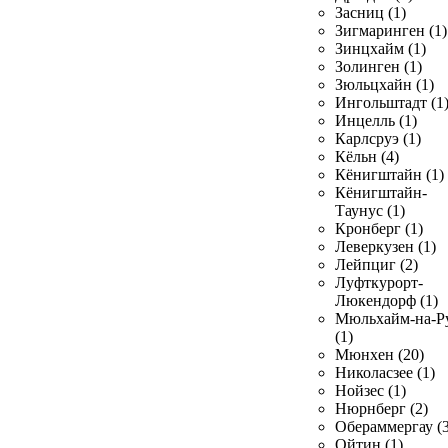
Засниц (1)
Зигмаринген (1)
Зинцхайм (1)
Золинген (1)
Зюльцхайн (1)
Ингольштадт (1
Инцелль (1)
Карлсруэ (1)
Кёльн (4)
Кёнигштайн (1)
Кёнигштайн-
Таунус (1)
Кронберг (1)
Леверкузен (1)
Лейпциг (2)
Луфткурорт-
Люкендорф (1)
Мюльхайм-на-Р
(1)
Мюнхен (20)
Николасзее (1)
Нойзес (1)
Нюрнберг (2)
Обераммергау (3
Ойтин (1)