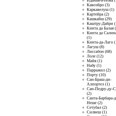
Иданья-а-Нова (
Кавоэйро (3)
Каркавелуш (1)
Картейра (2)
Кашкайш (29)
Каштру-Дайри (
Кинта да Балая (
Кинта да Салин
(1)
Кинта-да-Лаго (
Лагуш (8)
Лиссабон (68)
Лоле (12)
Майя (1)
Набу (1)
Парражил (2)
Порту (10)
Сан-Браш-ди-
Алпортел (1)
Сан-Педру-ду-С
(2)
Санта-Барбара-д
Неше (2)
Сетубал (2)
Силвеш (1)