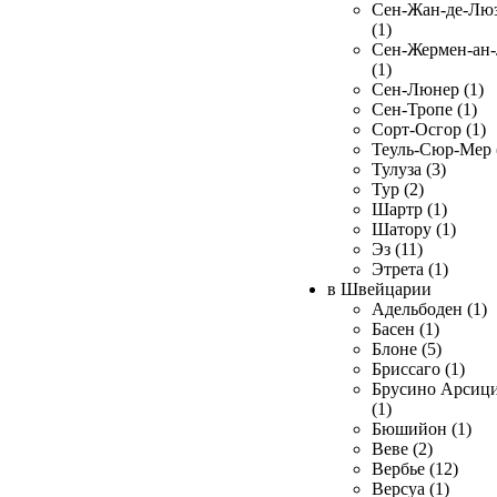
Сен-Жан-де-Лю
(1)
Сен-Жермен-ан
(1)
Сен-Люнер (1)
Сен-Тропе (1)
Сорт-Осгор (1)
Теуль-Сюр-Мер 
Тулуза (3)
Тур (2)
Шартр (1)
Шатору (1)
Эз (11)
Этрета (1)
в Швейцарии
Адельбоден (1)
Басен (1)
Блоне (5)
Бриссаго (1)
Брусино Арсиц
(1)
Бюшийон (1)
Веве (2)
Вербье (12)
Версуа (1)