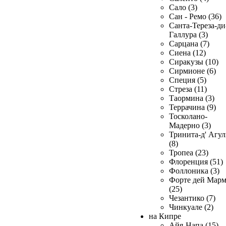
Сало (3)
Сан - Ремо (36)
Санта-Тереза-ди
Галлура (3)
Сарцана (7)
Сиена (12)
Сиракузы (10)
Сирмионе (6)
Специя (5)
Стреза (11)
Таормина (3)
Террачина (9)
Тосколано-
Мадерно (3)
Тринита-д' Агул
(8)
Тропеа (23)
Флоренция (51)
Фоллоника (3)
Форте дей Мар
(25)
Чезантико (7)
Чинкуале (2)
на Кипре
Айя-Напа (15)