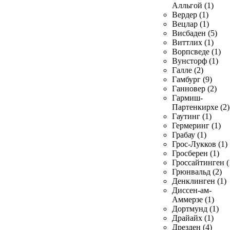
Алльгой (1)
Вердер (1)
Вецлар (1)
Висбаден (5)
Виттлих (1)
Ворпсведе (1)
Вунсторф (1)
Галле (2)
Гамбург (9)
Ганновер (2)
Гармиш-
Партенкирхе (2)
Гаутинг (1)
Гермеринг (1)
Грабау (1)
Грос-Лукков (1)
Гросберен (1)
Гроссайтинген (
Грюнвальд (2)
Денклинген (1)
Диссен-ам-
Аммерзе (1)
Дортмунд (1)
Драйайх (1)
Дрезден (4)