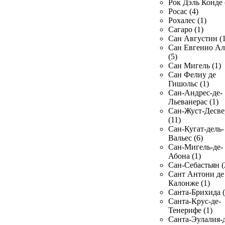
Рок Дэль Конде 
Росас (4)
Рохалес (1)
Сагаро (1)
Сан Августин (1
Сан Евгенио Ал
(5)
Сан Мигель (1)
Сан Фелиу де
Гишольс (1)
Сан-Андрес-де-
Льеванерас (1)
Сан-Жуст-Десве
(11)
Сан-Кугат-дель-
Вальес (6)
Сан-Мигель-де-
Абона (1)
Сан-Себастьян (
Сант Антони де
Калонже (1)
Санта-Брихида (
Санта-Крус-де-
Тенерифе (1)
Санта-Эулалия-д