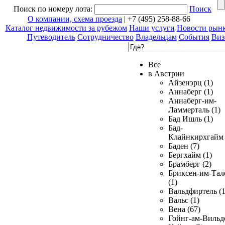
Поиск по номеру лота:
Поиск
О компании, схема проезда
| +7 (495) 258-88-66
Каталог недвижимости за рубежом
Наши услуги
Новости рын
Путеводитель
Сотрудничество
Владельцам
События
Виз
Все
в Австрии
Айзенэрц (1)
Аннаберг (1)
Аннаберг-им-
Ламмерталь (1)
Бад Ишль (1)
Бад-
Клайнкирхгайм 
Баден (7)
Бергхайм (1)
Брамберг (2)
Бриксен-им-Тал
(1)
Вальдфиртель (1
Вальс (1)
Вена (67)
Гойнг-ам-Вильд