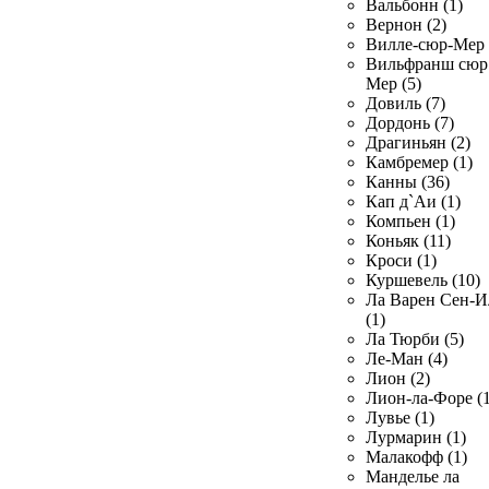
Вальбонн (1)
Вернон (2)
Вилле-сюр-Мер 
Вильфранш сюр
Мер (5)
Довиль (7)
Дордонь (7)
Драгиньян (2)
Камбремер (1)
Канны (36)
Кап д`Аи (1)
Компьен (1)
Коньяк (11)
Кроси (1)
Куршевель (10)
Ла Варен Сен-И
(1)
Ла Тюрби (5)
Ле-Ман (4)
Лион (2)
Лион-ла-Форе (1
Лувье (1)
Лурмарин (1)
Малакофф (1)
Манделье ла