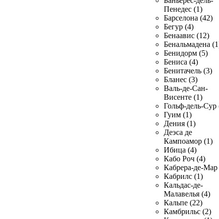
Баньерес-дель-
Пенедес (1)
Барселона (42)
Бегур (4)
Бенаавис (12)
Бенальмадена (1
Бенидорм (5)
Бениса (4)
Бенитачель (3)
Бланес (3)
Валь-де-Сан-
Висенте (1)
Гольф-дель-Сур 
Гуим (1)
Дения (1)
Деэса де
Кампоамор (1)
Ибица (4)
Кабо Роч (4)
Кабрера-де-Мар 
Кабрилс (1)
Кальдас-де-
Малавелья (4)
Кальпе (22)
Камбрильс (2)