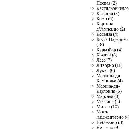
Пеская (2)
Кастильончелло 
Катания (8)
Комо (6)
Кортина
д’Ампеццо (2)
Косенза (4)
Коста Парадизо
(18)
Курмайор (4)
Кьянти (8)
Леза (7)
Ливорно (11)
Лукка (6)
Мадонна ди
Кампильо (4)
Марина-ди-
Каулония (5)
Марсала (3)
Мессина (5)
Милан (10)
Монте
Арджентарио (4
Неббьюно (3)
Неттуно (9)