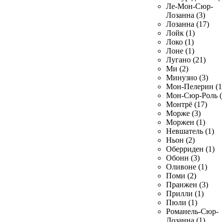
Ле-Мон-Сюр-
Лозанна (3)
Лозанна (17)
Лойк (1)
Локо (1)
Лоне (1)
Лугано (21)
Ми (2)
Минузио (3)
Мон-Пелерин (1
Мон-Сюр-Роль (
Монтрё (17)
Морже (3)
Моржен (1)
Невшатель (1)
Ньон (2)
Оберриден (1)
Обонн (3)
Оливоне (1)
Поми (2)
Пранжен (3)
Прилли (1)
Пюли (1)
Романель-Сюр-
Лозанна (1)