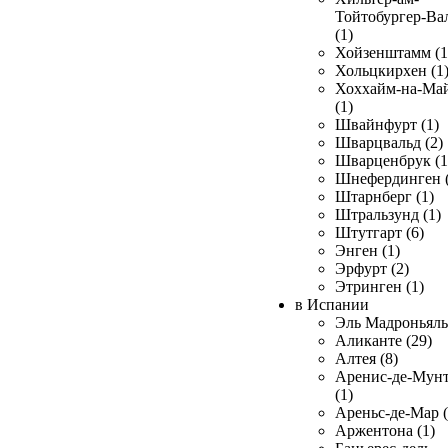
Тойтобургер-Ва
(1)
Хойзенштамм (1
Хольцкирхен (1
Хоххайм-на-Ма
(1)
Швайнфурт (1)
Шварцвальд (2)
Шварценбрук (1
Шнефердинген (
Штарнберг (1)
Штральзунд (1)
Штутгарт (6)
Энген (1)
Эрфурт (2)
Этринген (1)
в Испании
Эль Мадроньяль 
Аликанте (29)
Алтея (8)
Аренис-де-Мун
(1)
Ареньс-де-Мар (
Аржентона (1)