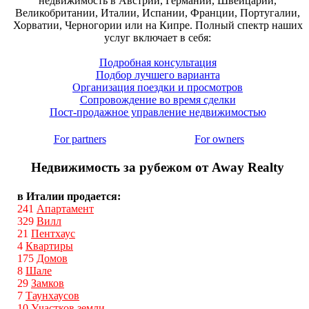
недвижимость в Австрии, Германии, Швейцарии,
Великобритании, Италии, Испании, Франции, Португалии,
Хорватии, Черногории или на Кипре. Полный спектр наших
услуг включает в себя:
Подробная консультация
Подбор лучшего варианта
Организация поездки и просмотров
Сопровождение во время сделки
Пост-продажное управление недвижимостью
For partners
For owners
Недвижимость за рубежом от Away Realty
в Италии продается:
241
Апартамент
329
Вилл
21
Пентхаус
4
Квартиры
175
Домов
8
Шале
29
Замков
7
Таунхаусов
10
Участков земли