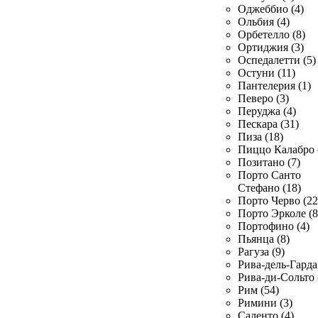
Оджеббио (4)
Ольбия (4)
Орбетелло (8)
Ортиджия (3)
Оспедалетти (5)
Остуни (11)
Пантелерия (1)
Певеро (3)
Перуджа (4)
Пескара (31)
Пиза (18)
Пиццо Калабро 
Позитано (7)
Порто Санто
Стефано (18)
Порто Черво (22
Порто Эрколе (8
Портофино (4)
Пьянца (8)
Рагуза (9)
Рива-дель-Гарда 
Рива-ди-Сольто 
Рим (54)
Римини (3)
Саленто (4)