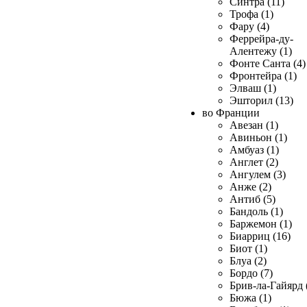
Синтра (11)
Трофа (1)
Фару (4)
Феррейра-ду-
Алентежу (1)
Фонте Санта (4)
Фронтейра (1)
Элваш (1)
Эшторил (13)
во Франции
Авезан (1)
Авиньон (1)
Амбуаз (1)
Англет (2)
Ангулем (3)
Анже (2)
Антиб (5)
Бандоль (1)
Баржемон (1)
Биарриц (16)
Биот (1)
Блуа (2)
Бордо (7)
Брив-ла-Гайярд 
Бюжа (1)