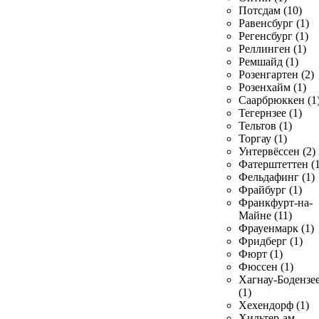
Потсдам (10)
Равенсбург (1)
Регенсбург (1)
Реллинген (1)
Ремшайд (1)
Розенгартен (2)
Розенхайм (1)
Саарбрюккен (1
Тегернзее (1)
Тельтов (1)
Торгау (1)
Унтервёссен (2)
Фатерштеттен (1
Фельдафинг (1)
Фрайбург (1)
Франкфурт-на-
Майне (11)
Фрауенмарк (1)
Фридберг (1)
Фюрт (1)
Фюссен (1)
Хагнау-Бодензе
(1)
Хехендорф (1)
Хильтер-ам-