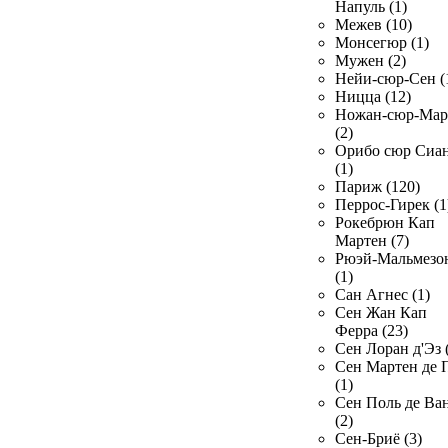
Напуль (1)
Межев (10)
Монсегюр (1)
Мужен (2)
Нейи-сюр-Сен (
Ницца (12)
Ножан-сюр-Ма
(2)
Орибо сюр Сиа
(1)
Париж (120)
Перрос-Гирек (1
Рокебрюн Кап
Мартен (7)
Рюэй-Мальмезо
(1)
Сан Агнес (1)
Сен Жан Кап
Ферра (23)
Сен Лоран д'Эз 
Сен Мартен де 
(1)
Сен Поль де Ва
(2)
Сен-Бриё (3)