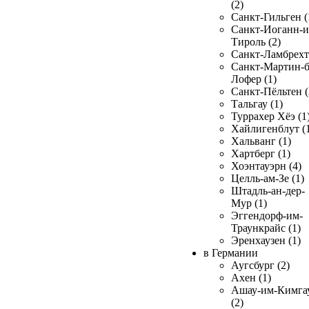
(2)
Санкт-Гильген (
Санкт-Иоганн-и
Тироль (2)
Санкт-Ламбрехт 
Санкт-Мартин-б
Лофер (1)
Санкт-Пёльтен (
Тальгау (1)
Туррахер Хёэ (1
Хайлигенблут (
Хальванг (1)
Хартберг (1)
Хоэнтауэрн (4)
Целль-ам-Зе (1)
Штадль-ан-дер-
Мур (1)
Эггендорф-им-
Траункрайс (1)
Эренхаузен (1)
в Германии
Аугсбург (2)
Ахен (1)
Ашау-им-Кимга
(2)