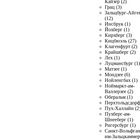
Кайзер (2)
Грац (3)
Зальцбург-Айге
(12)
Инсбрук (1)
Йохберг (1)
Кирхберг (3)
Кицбюэль (27)
Клагенфурт (2)
Крайшберг (2)
Лех (1)
Луцмансбург (1)
Матзее (1)
Мондзее (6)
Нойленгбах (1)
Ноймаркт-ам-
Валлерзее (2)
Оберальм (1)
Перхтольдсдорф
Пух-Халлайн (2
Пухберг-ам-
Шнееберг (1)
Ригерсбург (1)
Санкт-Вольфган
им-Зальцкаммер