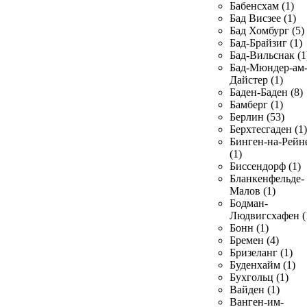
Бабенсхам (1)
Бад Висзее (1)
Бад Хомбург (5)
Бад-Брайзиг (1)
Бад-Вильснак (1
Бад-Мюндер-ам
Дайстер (1)
Баден-Баден (8)
Бамберг (1)
Берлин (53)
Берхтесгаден (1)
Бинген-на-Рейн
(1)
Биссендорф (1)
Бланкенфельде-
Малов (1)
Бодман-
Людвигсхафен (
Бонн (1)
Бремен (4)
Бризеланг (1)
Буденхайм (1)
Бухгольц (1)
Вайден (1)
Ванген-им-