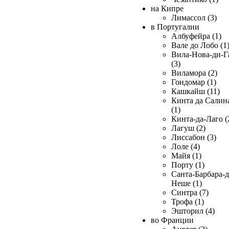
на Кипре
Лимассол (3)
в Португалии
Албуфейра (1)
Вале до Лобо (1
Вила-Нова-ди-Г
(3)
Виламора (2)
Гондомар (1)
Кашкайш (11)
Кинта да Салин
(1)
Кинта-да-Лаго (
Лагуш (2)
Лиссабон (3)
Лоле (4)
Майя (1)
Порту (1)
Санта-Барбара-д
Неше (1)
Синтра (7)
Трофа (1)
Эшторил (4)
во Франции