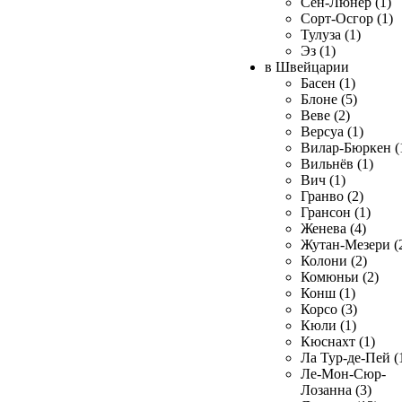
Сен-Люнер (1)
Сорт-Осгор (1)
Тулуза (1)
Эз (1)
в Швейцарии
Басен (1)
Блоне (5)
Веве (2)
Версуа (1)
Вилар-Бюркен (
Вильнёв (1)
Вич (1)
Гранво (2)
Грансон (1)
Женева (4)
Жутан-Мезери (
Колони (2)
Комюньи (2)
Конш (1)
Корсо (3)
Кюли (1)
Кюснахт (1)
Ла Тур-де-Пей (
Ле-Мон-Сюр-
Лозанна (3)