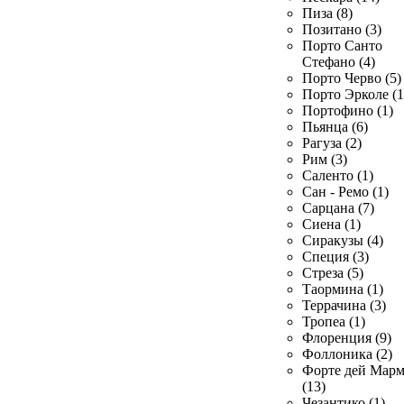
Пиза (8)
Позитано (3)
Порто Санто
Стефано (4)
Порто Черво (5)
Порто Эрколе (1
Портофино (1)
Пьянца (6)
Рагуза (2)
Рим (3)
Саленто (1)
Сан - Ремо (1)
Сарцана (7)
Сиена (1)
Сиракузы (4)
Специя (3)
Стреза (5)
Таормина (1)
Террачина (3)
Тропеа (1)
Флоренция (9)
Фоллоника (2)
Форте дей Мар
(13)
Чезантико (1)