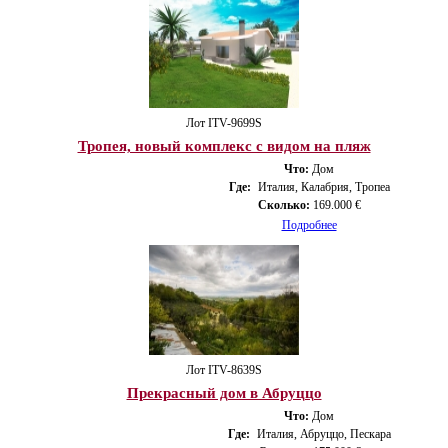
Лот ITV-9699S
Тропея, новый комплекс с видом на пляж
Что:
Дом
Где:
Италия, Калабрия, Тропеа
Сколько:
169.000 €
Подробнее
Лот ITV-8639S
Прекрасный дом в Абруццо
Что:
Дом
Где:
Италия, Абруццо, Пескара