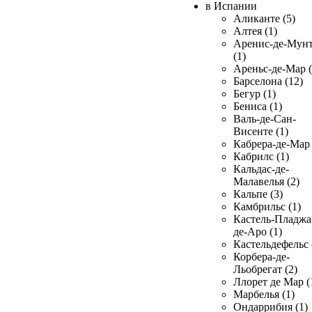
в Испании
Аликанте (5)
Алтея (1)
Аренис-де-Мун
(1)
Ареньс-де-Мар (
Барселона (12)
Бегур (1)
Бениса (1)
Валь-де-Сан-
Висенте (1)
Кабрера-де-Мар 
Кабрилс (1)
Кальдас-де-
Малавелья (2)
Кальпе (3)
Камбрильс (1)
Кастель-Пладжа
де-Аро (1)
Кастельдефельс 
Корбера-де-
Льобрегат (2)
Ллорет де Мар (
Марбелья (1)
Ондаррибия (1)