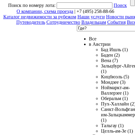
Поиск по номеру лота:
Поиск
О компании, схема проезда
| +7 (495) 258-88-66
Каталог недвижимости за рубежом
Наши услуги
Новости рын
Путеводитель
Сотрудничество
Владельцам
События
Виз
Все
в Австрии
Бад Ишль (1)
Баден (2)
Вена (7)
Зальцбург-Айге
(1)
Кицбюэль (5)
Мондзее (3)
Ноймаркт-ам-
Валлерзее (1)
Оберальм (1)
Пух-Халлайн (2
Санкт-Вольфган
им-Зальцкаммер
(1)
Тальгау (1)
Целль-ам-Зе (1)