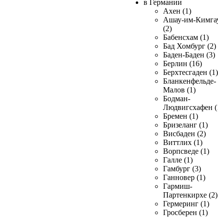
в Германии
Ахен (1)
Ашау-им-Кимга
(2)
Бабенсхам (1)
Бад Хомбург (2)
Баден-Баден (3)
Берлин (16)
Берхтесгаден (1)
Бланкенфельде-
Малов (1)
Бодман-
Людвигсхафен (
Бремен (1)
Бризеланг (1)
Висбаден (2)
Виттлих (1)
Ворпсведе (1)
Галле (1)
Гамбург (3)
Ганновер (1)
Гармиш-
Партенкирхе (2)
Гермеринг (1)
Гросберен (1)