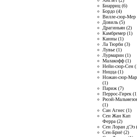
Англет (2)
Биарриц (6)
Бордо (4)
Вилле-сюр-Мер 
Довиль (5)
Драгиньян (2)
Камбремер (1)
Канны (1)
Ла Тюрби (3)
Лувье (1)
Лурмарин (1)
Малакофф (1)
Нейи-сюр-Сен (
Ницца (1)
Ножан-сюр-Ма
(1)
Париж (7)
Перрос-Гирек (1
Рюэй-Мальмезо
(1)
Сан Агнес (1)
Сен Жан Кап
Ферра (2)
Сен Лоран д'Эз 
Сен-Бриё (2)