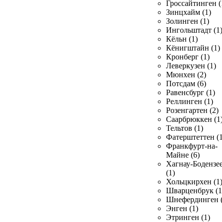
Гроссайтинген (
Зинцхайм (1)
Золинген (1)
Ингольштадт (1
Кёльн (1)
Кёнигштайн (1)
Кронберг (1)
Леверкузен (1)
Мюнхен (2)
Потсдам (6)
Равенсбург (1)
Реллинген (1)
Розенгартен (2)
Саарбрюккен (1
Тельтов (1)
Фатерштеттен (1
Франкфурт-на-
Майне (6)
Хагнау-Бодензе
(1)
Хольцкирхен (1
Шварценбрук (1
Шнефердинген (
Энген (1)
Этринген (1)