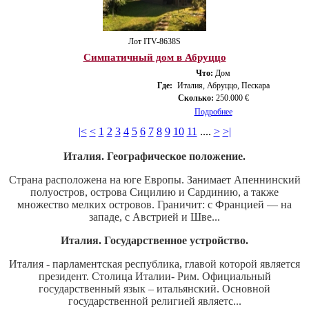
Лот ITV-8638S
Симпатичный дом в Абруццо
Что:
Дом
Где:
Италия, Абруццо, Пескара
Сколько:
250.000 €
Подробнее
|<
<
1
2
3
4
5
6
7
8
9
10
11
....
>
>|
Италия. Географическое положение.
Страна расположена на юге Европы. Занимает Апеннинский
полуостров, острова Сицилию и Сардинию, а также
множество мелких островов. Граничит: с Францией — на
западе, с Австрией и Шве...
Италия. Государственное устройство.
Италия - парламентская республика, главой которой является
президент. Столица Италии- Рим. Официальный
государственный язык – итальянский. Основной
государственной религией являетс...