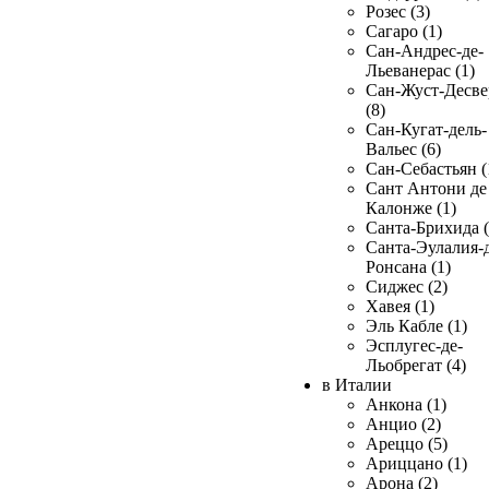
Розес (3)
Сагаро (1)
Сан-Андрес-де-
Льеванерас (1)
Сан-Жуст-Десве
(8)
Сан-Кугат-дель-
Вальес (6)
Сан-Себастьян (
Сант Антони де
Калонже (1)
Санта-Брихида (
Санта-Эулалия-д
Ронсана (1)
Сиджес (2)
Хавея (1)
Эль Кабле (1)
Эсплугес-де-
Льобрегат (4)
в Италии
Анкона (1)
Анцио (2)
Ареццо (5)
Ариццано (1)
Арона (2)