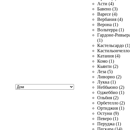
Асти (4)
Бавено (3)
Варесе (4)
Вербания (4)
Верона (1)
Вольтерра (1)
Гардоне-Ривьер
(1)
Кастельсардо (1
Кастильончелло 
Катания (4)
Комо (1)
Кьянти (2)
Леза (5)
Ливорно (2)
Лукка (1)
Хочу
Неббьюно (2)
купить
Оджеббио (1)
Ольбия (2)
Орбетелло (2)
Ортиджия (1)
Остуни (9)
Певеро (1)
Перуджа (1)
Пескара (14)