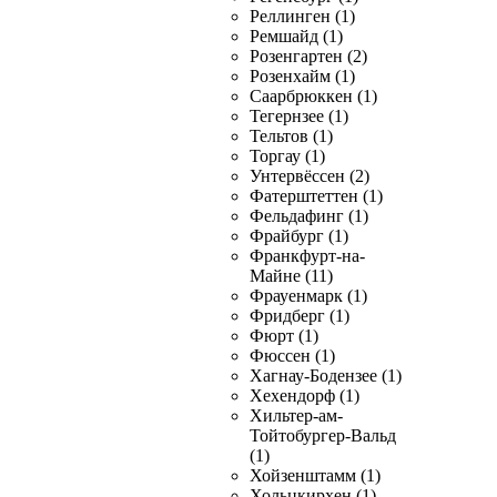
Реллинген (1)
Ремшайд (1)
Розенгартен (2)
Розенхайм (1)
Саарбрюккен (1)
Тегернзее (1)
Тельтов (1)
Торгау (1)
Унтервёссен (2)
Фатерштеттен (1)
Фельдафинг (1)
Фрайбург (1)
Франкфурт-на-
Майне (11)
Фрауенмарк (1)
Фридберг (1)
Фюрт (1)
Фюссен (1)
Хагнау-Бодензее (1)
Хехендорф (1)
Хильтер-ам-
Тойтобургер-Вальд
(1)
Хойзенштамм (1)
Хольцкирхен (1)