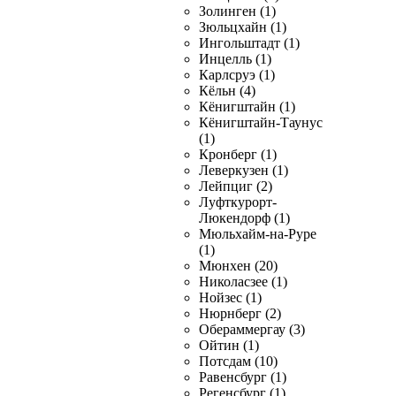
Золинген (1)
Зюльцхайн (1)
Ингольштадт (1)
Инцелль (1)
Карлсруэ (1)
Кёльн (4)
Кёнигштайн (1)
Кёнигштайн-Таунус
(1)
Кронберг (1)
Леверкузен (1)
Лейпциг (2)
Луфткурорт-
Люкендорф (1)
Мюльхайм-на-Руре
(1)
Мюнхен (20)
Николасзее (1)
Нойзес (1)
Нюрнберг (2)
Обераммергау (3)
Ойтин (1)
Потсдам (10)
Равенсбург (1)
Регенсбург (1)