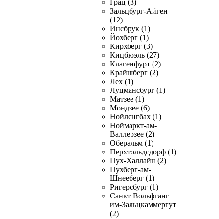
Грац (3)
Зальцбург-Айген
(12)
Инсбрук (1)
Йохберг (1)
Кирхберг (3)
Кицбюэль (27)
Клагенфурт (2)
Крайшберг (2)
Лех (1)
Луцмансбург (1)
Матзее (1)
Мондзее (6)
Нойленгбах (1)
Ноймаркт-ам-
Валлерзее (2)
Оберальм (1)
Перхтольдсдорф (1)
Пух-Халлайн (2)
Пухберг-ам-
Шнееберг (1)
Ригерсбург (1)
Санкт-Вольфганг-
им-Зальцкаммергут
(2)