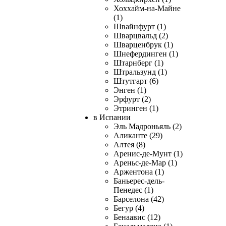
Хоххайм-на-Майне
(1)
Швайнфурт (1)
Шварцвальд (2)
Шварценбрук (1)
Шнефердинген (1)
Штарнберг (1)
Штральзунд (1)
Штутгарт (6)
Энген (1)
Эрфурт (2)
Этринген (1)
в Испании
Эль Мадроньяль (2)
Аликанте (29)
Алтея (8)
Аренис-де-Мунт (1)
Ареньс-де-Мар (1)
Аржентона (1)
Баньерес-дель-
Пенедес (1)
Барселона (42)
Бегур (4)
Бенаавис (12)