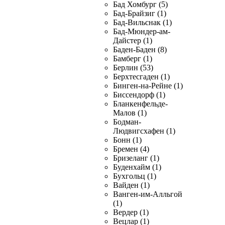
Бад Хомбург (5)
Бад-Брайзиг (1)
Бад-Вильснак (1)
Бад-Мюндер-ам-
Дайстер (1)
Баден-Баден (8)
Бамберг (1)
Берлин (53)
Берхтесгаден (1)
Бинген-на-Рейне (1)
Биссендорф (1)
Бланкенфельде-
Малов (1)
Бодман-
Людвигсхафен (1)
Бонн (1)
Бремен (4)
Бризеланг (1)
Буденхайм (1)
Бухгольц (1)
Вайден (1)
Ванген-им-Алльгой
(1)
Вердер (1)
Вецлар (1)