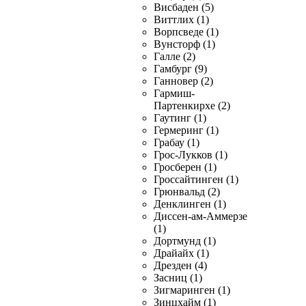
Висбаден (5)
Виттлих (1)
Ворпсведе (1)
Вунсторф (1)
Галле (2)
Гамбург (9)
Ганновер (2)
Гармиш-
Партенкирхе (2)
Гаутинг (1)
Гермеринг (1)
Грабау (1)
Грос-Лукков (1)
Гросберен (1)
Гроссайтинген (1)
Грюнвальд (2)
Денклинген (1)
Диссен-ам-Аммерзе
(1)
Дортмунд (1)
Драйайх (1)
Дрезден (4)
Засниц (1)
Зигмаринген (1)
Зинцхайм (1)