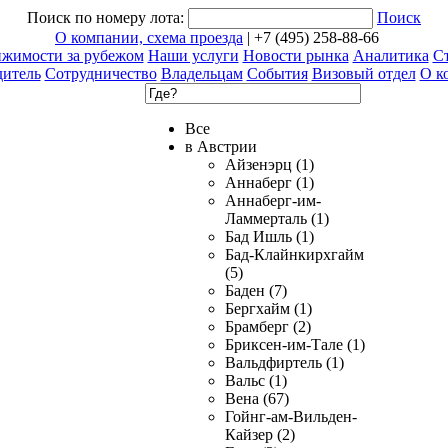
Поиск по номеру лота:
Поиск
О компании, схема проезда
| +7 (495) 258-88-66
ижимости за рубежом
Наши услуги
Новости рынка
Аналитика
Ст
дитель
Сотрудничество
Владельцам
События
Визовый отдел
О к
Все
в Австрии
Айзенэрц (1)
Аннаберг (1)
Аннаберг-им-
Ламмерталь (1)
Бад Ишль (1)
Бад-Клайнкирхгайм
(5)
Баден (7)
Бергхайм (1)
Брамберг (2)
Бриксен-им-Тале (1)
Вальдфиртель (1)
Вальс (1)
Вена (67)
Гойнг-ам-Вильден-
Кайзер (2)