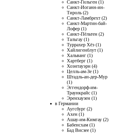
Санкт-Гильген (1)
Санкт-Иоганн-ин-
Тироль (2)
Санкт-Ламбрехт (2)
Санкт-Мартин-бай-
Лофер (1)
Санкт-Пёльтен (2)
Тальгау (1)
Туррахер Хёэ (1)
Хайлигенблут (1)
Хальванг (1)
Хартберг (1)
Хоэнтауэрн (4)
Целль-ам-Зе (1)
Штадль-ан-дер-Мур
(1)
Эггендорф-им-
Траункрайс (1)
Эренхаузен (1)
в Германии
Аугсбург (2)
Ахен (1)
Ашау-им-Кимгау (2)
Бабенсхам (1)
Бад Висзее (1)