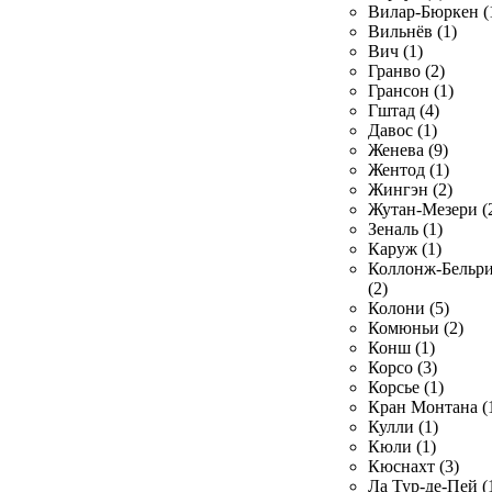
Вилар-Бюркен (
Вильнёв (1)
Вич (1)
Гранво (2)
Грансон (1)
Гштад (4)
Давос (1)
Женева (9)
Жентод (1)
Жингэн (2)
Жутан-Мезери (
Зеналь (1)
Каруж (1)
Коллонж-Бельр
(2)
Колони (5)
Комюньи (2)
Конш (1)
Корсо (3)
Корсье (1)
Кран Монтана (
Кулли (1)
Кюли (1)
Кюснахт (3)
Ла Тур-де-Пей (