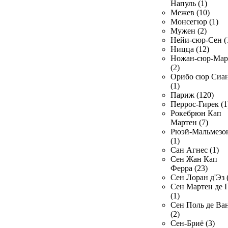
Напуль (1)
Межев (10)
Монсегюр (1)
Мужен (2)
Нейи-сюр-Сен (
Ницца (12)
Ножан-сюр-Ма
(2)
Орибо сюр Сиа
(1)
Париж (120)
Перрос-Гирек (1
Рокебрюн Кап
Мартен (7)
Рюэй-Мальмезо
(1)
Сан Агнес (1)
Сен Жан Кап
Ферра (23)
Сен Лоран д'Эз 
Сен Мартен де 
(1)
Сен Поль де Ва
(2)
Сен-Бриё (3)