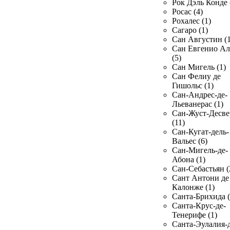
Рок Дэль Конде 
Росас (4)
Рохалес (1)
Сагаро (1)
Сан Августин (1
Сан Евгенио Ал
(5)
Сан Мигель (1)
Сан Фелиу де
Гишольс (1)
Сан-Андрес-де-
Льеванерас (1)
Сан-Жуст-Десве
(11)
Сан-Кугат-дель-
Вальес (6)
Сан-Мигель-де-
Абона (1)
Сан-Себастьян (
Сант Антони де
Калонже (1)
Санта-Брихида (
Санта-Крус-де-
Тенерифе (1)
Санта-Эулалия-д