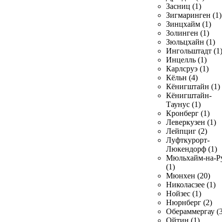
Засниц (1)
Зигмаринген (1)
Зинцхайм (1)
Золинген (1)
Зюльцхайн (1)
Ингольштадт (1
Инцелль (1)
Карлсруэ (1)
Кёльн (4)
Кёнигштайн (1)
Кёнигштайн-
Таунус (1)
Кронберг (1)
Леверкузен (1)
Лейпциг (2)
Луфткурорт-
Люкендорф (1)
Мюльхайм-на-Р
(1)
Мюнхен (20)
Николасзее (1)
Нойзес (1)
Нюрнберг (2)
Обераммергау (3
Ойтин (1)