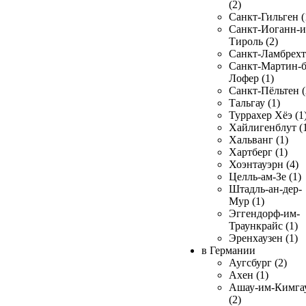
(2)
Санкт-Гильген (
Санкт-Иоганн-и
Тироль (2)
Санкт-Ламбрехт 
Санкт-Мартин-б
Лофер (1)
Санкт-Пёльтен (
Тальгау (1)
Туррахер Хёэ (1
Хайлигенблут (
Хальванг (1)
Хартберг (1)
Хоэнтауэрн (4)
Целль-ам-Зе (1)
Штадль-ан-дер-
Мур (1)
Эггендорф-им-
Траункрайс (1)
Эренхаузен (1)
в Германии
Аугсбург (2)
Ахен (1)
Ашау-им-Кимга
(2)