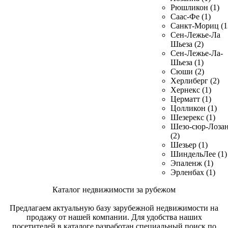
Рюшликон (1)
Саас-Фе (1)
Санкт-Мориц (1
Сен-Лежье-Ла
Шьеза (2)
Сен-Лежье-Ла-
Шьеза (1)
Сюши (2)
Херлиберг (2)
Хернекс (1)
Церматт (1)
Цолликон (1)
Шезерекс (1)
Шезо-сюр-Лоза
(2)
Шезьер (1)
ШиндельЛее (1)
Эпаленж (1)
Эрленбах (1)
Каталог недвижимости за рубежом
Предлагаем актуальную базу зарубежной недвижимости на
продажу от нашей компании. Для удобства наших
посетителей в каталоге разработан специальный поиск по