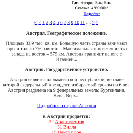
Где:
Австрия, Вена, Вена
Сколько:
4.990.000 €
Подробнее
|<
<
1
2
3
4
5
6
7
8
9
10
11
....
>
>|
Австрия. Географическое положение.
Площадь 83,9 тыс. кв. км. Большую часть страны занимают
горы и только 7% равнины. Максимальная протяженность с
запада на восток – 579 км. Австрия граничит на юге с
Италией...
Австрия. Государственное устройство.
Австрия является парламентской республикой, во главе
которой федеральный президент, избираемый сроком на 6 лет.
Австрия разделена на 9 федеральных земель: Бургенланд,
Вена, Верх...
Подробнее о стране Австрия
в Австрии продается:
22
Апартаментов
31
Вилла
15
Пентхаусов