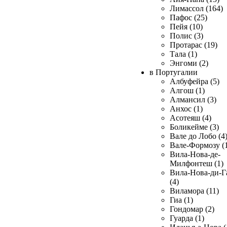
Лимассол (164)
Пафос (25)
Пейя (10)
Полис (3)
Протарас (19)
Тала (1)
Энгоми (2)
в Португалии
Албуфейра (5)
Алгош (1)
Алмансил (3)
Анхос (1)
Асотеяш (4)
Боликейме (3)
Вале до Лобо (4
Вале-Формозу (
Вила-Нова-де-
Милфонтеш (1)
Вила-Нова-ди-Г
(4)
Виламора (11)
Гиа (1)
Гондомар (2)
Гуарда (1)