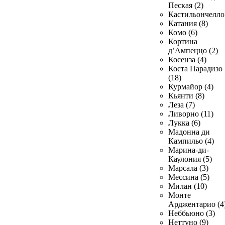
Пеская (2)
Кастильончелло 
Катания (8)
Комо (6)
Кортина
д’Ампеццо (2)
Косенза (4)
Коста Парадизо
(18)
Курмайор (4)
Кьянти (8)
Леза (7)
Ливорно (11)
Лукка (6)
Мадонна ди
Кампильо (4)
Марина-ди-
Каулония (5)
Марсала (3)
Мессина (5)
Милан (10)
Монте
Арджентарио (4
Неббьюно (3)
Неттуно (9)