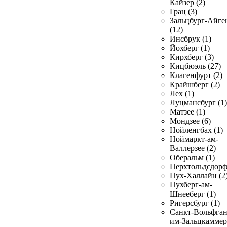
Кайзер (2)
Грац (3)
Зальцбург-Айге
(12)
Инсбрук (1)
Йохберг (1)
Кирхберг (3)
Кицбюэль (27)
Клагенфурт (2)
Крайшберг (2)
Лех (1)
Луцмансбург (1)
Матзее (1)
Мондзее (6)
Нойленгбах (1)
Ноймаркт-ам-
Валлерзее (2)
Оберальм (1)
Перхтольдсдорф
Пух-Халлайн (2
Пухберг-ам-
Шнееберг (1)
Ригерсбург (1)
Санкт-Вольфган
им-Зальцкаммер