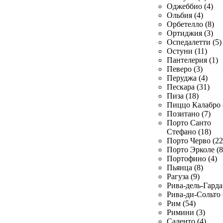
Оджеббио (4)
Ольбия (4)
Орбетелло (8)
Ортиджия (3)
Оспедалетти (5)
Остуни (11)
Пантелерия (1)
Певеро (3)
Перуджа (4)
Пескара (31)
Пиза (18)
Пиццо Калабро 
Позитано (7)
Порто Санто
Стефано (18)
Порто Черво (22
Порто Эрколе (8
Портофино (4)
Пьянца (8)
Рагуза (9)
Рива-дель-Гарда 
Рива-ди-Сольто 
Рим (54)
Римини (3)
Саленто (4)