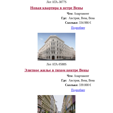
Лот ATA-3877S
Новая квартира в цетре Вены
Что:
Апартамент
Где:
Австрия, Вена, Вена
Сколько:
334.986 €
Подробнее
Лот ATA-9588S
Элитное жилье в тихом центре Вены
Что:
Апартамент
Где:
Австрия, Вена, Вена
Сколько:
339.000 €
Подробнее