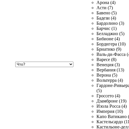
Арона (4)
Асти (7)
Бавено (5)
Бадези (4)
Бардолино (3)
Барчис (1)
Белладжио (5)
Бибионе (4)
Бордигера (10)
Бриатико (9)
Валь-ди-Фасса (
Варесе (8)
Хочу
Венеция (3)
купить
Вербания (13)
Верона (5)
Вольтерра (4)
Гардоне-Ривьер
(5)
Гроссето (4)
Дзамброне (19)
Изола Росса (4)
Империя (10)
Капо Ватикано (
Кастельсардо (1
Кастильоне-делл