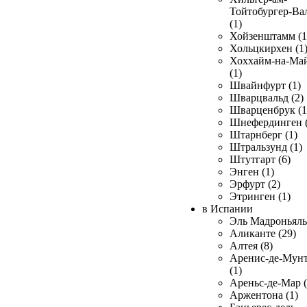
Тойтобургер-Ва
(1)
Хойзенштамм (1
Хольцкирхен (1
Хоххайм-на-Ма
(1)
Швайнфурт (1)
Шварцвальд (2)
Шварценбрук (1
Шнефердинген (
Штарнберг (1)
Штральзунд (1)
Штутгарт (6)
Энген (1)
Эрфурт (2)
Этринген (1)
в Испании
Эль Мадроньяль 
Аликанте (29)
Алтея (8)
Аренис-де-Мун
(1)
Ареньс-де-Мар (
Аржентона (1)