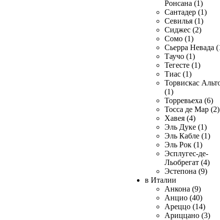
Ронсана (1)
Сантадер (1)
Севилья (1)
Сиджес (2)
Сомо (1)
Сьерра Невада (
Таучо (1)
Тегесте (1)
Тиас (1)
Торвискас Альт
(1)
Торревьеха (6)
Тосса де Мар (2)
Хавея (4)
Эль Дуке (1)
Эль Кабле (1)
Эль Рок (1)
Эсплугес-де-
Льобрегат (4)
Эстепона (9)
в Италии
Анкона (9)
Анцио (40)
Ареццо (14)
Ариццано (3)