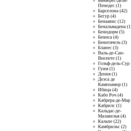
Баньерес-дель-
Пенедес (1)
Барселона (42)
Бегур (4)
Бенаавис (12)
Бенальмадена (1
Бенидорм (5)
Бениса (4)
Бенитачель (3)
Бланес (3)
Валь-де-Сан-
Висенте (1)
Гольф-дель-Сур 
Гуим (1)
Дения (1)
Деэса де
Кампоамор (1)
Ибица (4)
Кабо Роч (4)
Кабрера-де-Мар 
Кабрилс (1)
Кальдас-де-
Малавелья (4)
Кальпе (22)
Камбрильс (2)