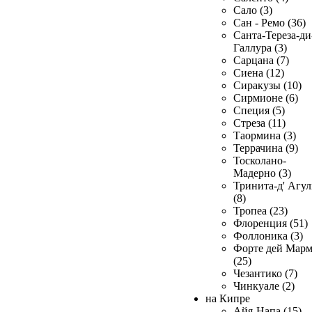
Сало (3)
Сан - Ремо (36)
Санта-Тереза-ди
Галлура (3)
Сарцана (7)
Сиена (12)
Сиракузы (10)
Сирмионе (6)
Специя (5)
Стреза (11)
Таормина (3)
Террачина (9)
Тосколано-
Мадерно (3)
Тринита-д' Агул
(8)
Тропеа (23)
Флоренция (51)
Фоллоника (3)
Форте дей Мар
(25)
Чезантико (7)
Чинкуале (2)
на Кипре
Айя-Напа (15)