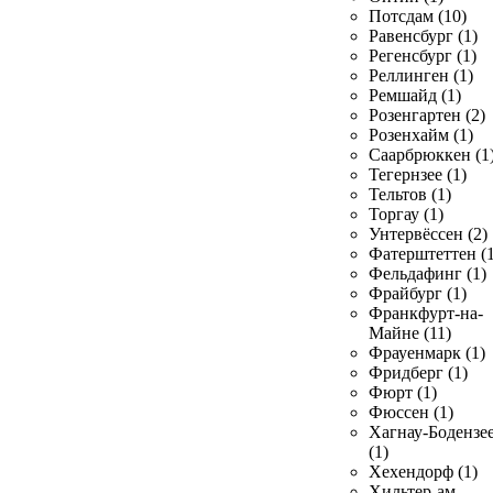
Потсдам (10)
Равенсбург (1)
Регенсбург (1)
Реллинген (1)
Ремшайд (1)
Розенгартен (2)
Розенхайм (1)
Саарбрюккен (1
Тегернзее (1)
Тельтов (1)
Торгау (1)
Унтервёссен (2)
Фатерштеттен (1
Фельдафинг (1)
Фрайбург (1)
Франкфурт-на-
Майне (11)
Фрауенмарк (1)
Фридберг (1)
Фюрт (1)
Фюссен (1)
Хагнау-Бодензе
(1)
Хехендорф (1)
Хильтер-ам-