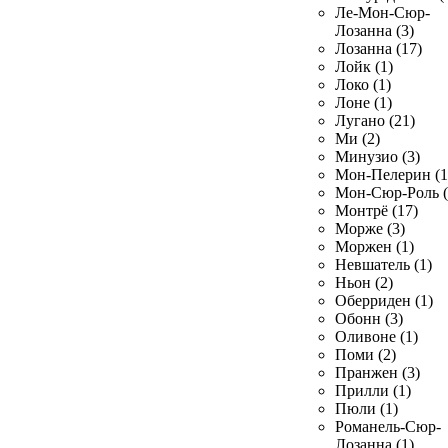
Ле-Мон-Сюр-
Лозанна (3)
Лозанна (17)
Лойк (1)
Локо (1)
Лоне (1)
Лугано (21)
Ми (2)
Минузио (3)
Мон-Пелерин (1
Мон-Сюр-Роль (
Монтрё (17)
Морже (3)
Моржен (1)
Невшатель (1)
Ньон (2)
Оберриден (1)
Обонн (3)
Оливоне (1)
Поми (2)
Пранжен (3)
Прилли (1)
Пюли (1)
Романель-Сюр-
Лозанна (1)