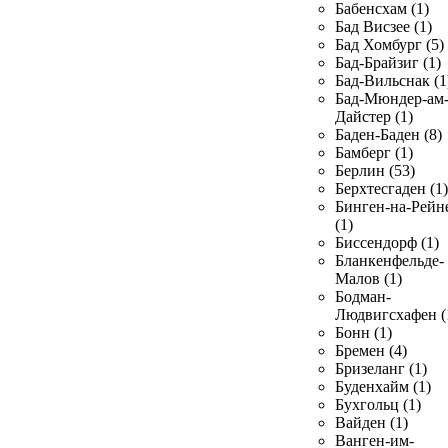
Бабенсхам (1)
Бад Висзее (1)
Бад Хомбург (5)
Бад-Брайзиг (1)
Бад-Вильснак (1
Бад-Мюндер-ам
Дайстер (1)
Баден-Баден (8)
Бамберг (1)
Берлин (53)
Берхтесгаден (1)
Бинген-на-Рейн
(1)
Биссендорф (1)
Бланкенфельде-
Малов (1)
Бодман-
Людвигсхафен (
Бонн (1)
Бремен (4)
Бризеланг (1)
Буденхайм (1)
Бухгольц (1)
Вайден (1)
Ванген-им-