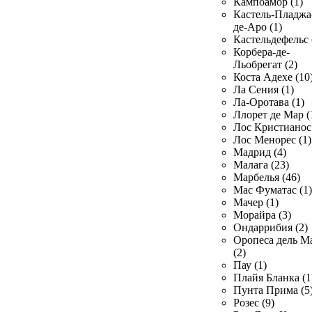
Кампоамор (1)
Кастель-Пладжа
де-Аро (1)
Кастельдефельс 
Корбера-де-
Льобрегат (2)
Коста Адехе (10
Ла Сения (1)
Ла-Оротава (1)
Ллорет де Мар (
Лос Кристианос 
Лос Менорес (1)
Мадрид (4)
Малага (23)
Марбелья (46)
Мас Фуматас (1)
Мачер (1)
Морайра (3)
Ондаррибия (2)
Оропеса дель М
(2)
Пау (1)
Плайя Бланка (1
Пунта Прима (5
Розес (9)