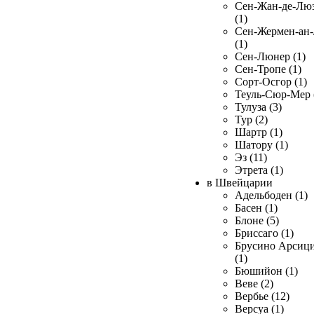
Сен-Жан-де-Лю
(1)
Сен-Жермен-ан
(1)
Сен-Люнер (1)
Сен-Тропе (1)
Сорт-Осгор (1)
Теуль-Сюр-Мер 
Тулуза (3)
Тур (2)
Шартр (1)
Шатору (1)
Эз (11)
Этрета (1)
в Швейцарии
Адельбоден (1)
Басен (1)
Блоне (5)
Бриссаго (1)
Брусино Арсиц
(1)
Бюшийон (1)
Веве (2)
Вербье (12)
Версуа (1)