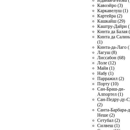
Иданья-а-Нова (
Кавоэйро (3)
Каркавелуш (1)
Картейра (2)
Кашкайш (29)
Каштру-Дайри (
Кинта да Балая (
Кинта да Салин
(1)
Кинта-да-Лаго (
Лагуш (8)
Лиссабон (68)
Лоле (12)
Майя (1)
Набу (1)
Парражил (2)
Порту (10)
Сан-Браш-ди-
Алпортел (1)
Сан-Педру-ду-С
(2)
Санта-Барбара-д
Неше (2)
Сетубал (2)
Силвеш (1)