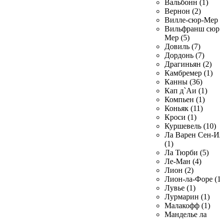
Вальбонн (1)
Вернон (2)
Вилле-сюр-Мер 
Вильфранш сюр
Мер (5)
Довиль (7)
Дордонь (7)
Драгиньян (2)
Камбремер (1)
Канны (36)
Кап д`Аи (1)
Компьен (1)
Коньяк (11)
Кроси (1)
Куршевель (10)
Ла Варен Сен-И
(1)
Ла Тюрби (5)
Ле-Ман (4)
Лион (2)
Лион-ла-Форе (1
Лувье (1)
Лурмарин (1)
Малакофф (1)
Манделье ла