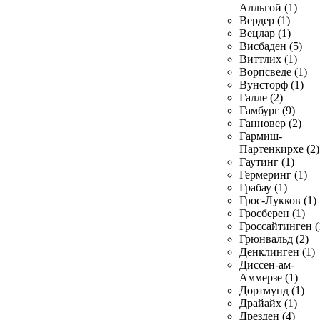
Алльгой (1)
Вердер (1)
Вецлар (1)
Висбаден (5)
Виттлих (1)
Ворпсведе (1)
Вунсторф (1)
Галле (2)
Гамбург (9)
Ганновер (2)
Гармиш-
Партенкирхе (2)
Гаутинг (1)
Гермеринг (1)
Грабау (1)
Грос-Лукков (1)
Гросберен (1)
Гроссайтинген (
Грюнвальд (2)
Денклинген (1)
Диссен-ам-
Аммерзе (1)
Дортмунд (1)
Драйайх (1)
Дрезден (4)