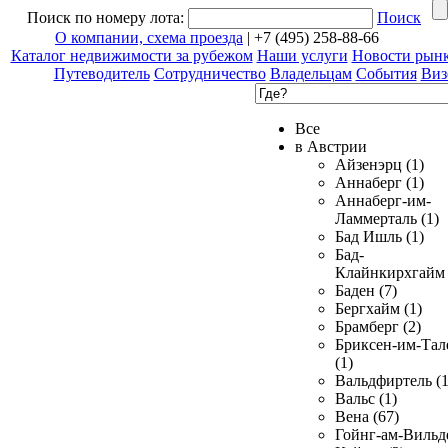
Поиск по номеру лота:
Поиск
О компании, схема проезда
| +7 (495) 258-88-66
Каталог недвижимости за рубежом
Наши услуги
Новости рын
Путеводитель
Сотрудничество
Владельцам
События
Виз
Все
в Австрии
Айзенэрц (1)
Аннаберг (1)
Аннаберг-им-
Ламмерталь (1)
Бад Ишль (1)
Бад-
Клайнкирхгайм 
Баден (7)
Бергхайм (1)
Брамберг (2)
Бриксен-им-Тал
(1)
Вальдфиртель (1
Вальс (1)
Вена (67)
Гойнг-ам-Вильд