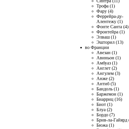
Синтра (11)
Трофа (1)
Фару (4)
Феррейра-ду-
Алентежу (1)
Фонте Санта (4)
Фронтейра (1)
Элваш (1)
Эшторил (13)
во Франции
Авезан (1)
Авиньон (1)
Амбуаз (1)
Англет (2)
Ангулем (3)
Анже (2)
Антиб (5)
Бандоль (1)
Баржемон (1)
Биарриц (16)
Биот (1)
Блуа (2)
Бордо (7)
Брив-ла-Гайярд 
Бюжа (1)