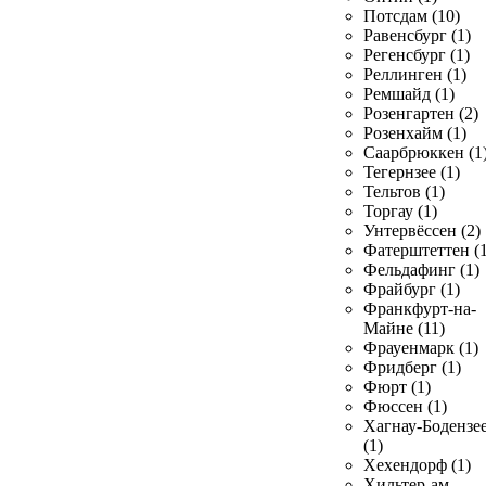
Потсдам (10)
Равенсбург (1)
Регенсбург (1)
Реллинген (1)
Ремшайд (1)
Розенгартен (2)
Розенхайм (1)
Саарбрюккен (1
Тегернзее (1)
Тельтов (1)
Торгау (1)
Унтервёссен (2)
Фатерштеттен (1
Фельдафинг (1)
Фрайбург (1)
Франкфурт-на-
Майне (11)
Фрауенмарк (1)
Фридберг (1)
Фюрт (1)
Фюссен (1)
Хагнау-Бодензе
(1)
Хехендорф (1)
Хильтер-ам-