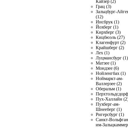
Кайзер (2)
Грац (3)
Зальцбург-Айге
(12)
Инсбрук (1)
Йохберг (1)
Кирхберг (3)
Кицбюэль (27)
Клагенфурт (2)
Крайшберг (2)
Лех (1)
Луцмансбург (1)
Матзее (1)
Мондзее (6)
Нойленгбах (1)
Ноймаркт-ам-
Валлерзее (2)
Оберальм (1)
Перхтольдсдорф
Пух-Халлайн (2
Пухберг-ам-
Шнееберг (1)
Ригерсбург (1)
Санкт-Вольфган
им-Зальцкаммер