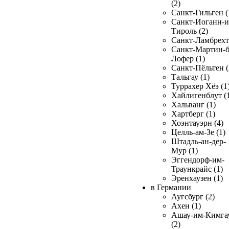
(2)
Санкт-Гильген (
Санкт-Иоганн-и
Тироль (2)
Санкт-Ламбрехт 
Санкт-Мартин-б
Лофер (1)
Санкт-Пёльтен (
Тальгау (1)
Туррахер Хёэ (1
Хайлигенблут (
Хальванг (1)
Хартберг (1)
Хоэнтауэрн (4)
Целль-ам-Зе (1)
Штадль-ан-дер-
Мур (1)
Эггендорф-им-
Траункрайс (1)
Эренхаузен (1)
в Германии
Аугсбург (2)
Ахен (1)
Ашау-им-Кимга
(2)