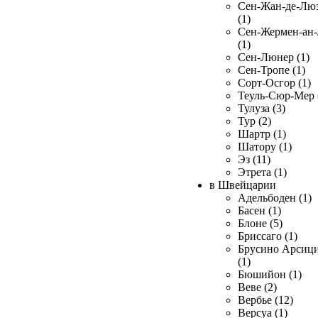
Сен-Жан-де-Лю
(1)
Сен-Жермен-ан
(1)
Сен-Люнер (1)
Сен-Тропе (1)
Сорт-Осгор (1)
Теуль-Сюр-Мер 
Тулуза (3)
Тур (2)
Шартр (1)
Шатору (1)
Эз (11)
Этрета (1)
в Швейцарии
Адельбоден (1)
Басен (1)
Блоне (5)
Бриссаго (1)
Брусино Арсиц
(1)
Бюшийон (1)
Веве (2)
Вербье (12)
Версуа (1)