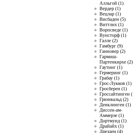
Алльгой (1)
Вердер (1)
Вецлар (1)
Висбаден (5)
Виттлих (1)
Ворпсведе (1)
Вунсторф (1)
Галле (2)
Гамбург (9)
Ганновер (2)
Гармиш-
Партенкирхе (2)
Гаутинг (1)
Гермеринг (1)
Грабау (1)
Грос-Лукков (1)
Гросберен (1)
Гроссайтинген (
Грюнвальд (2)
Денклинген (1)
Диссен-ам-
Аммерзе (1)
Дортмунд (1)
Драйайх (1)
Дрезден (4)