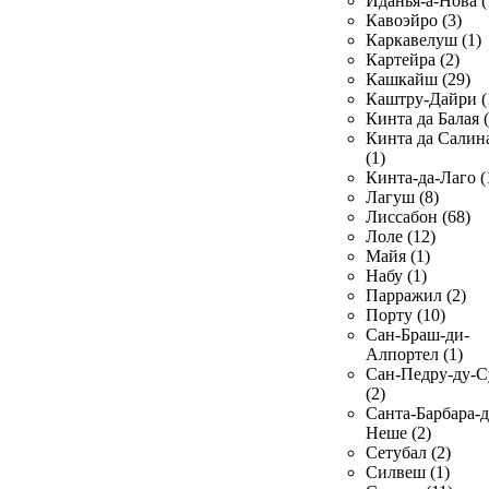
Иданья-а-Нова (
Кавоэйро (3)
Каркавелуш (1)
Картейра (2)
Кашкайш (29)
Каштру-Дайри (
Кинта да Балая (
Кинта да Салин
(1)
Кинта-да-Лаго (
Лагуш (8)
Лиссабон (68)
Лоле (12)
Майя (1)
Набу (1)
Парражил (2)
Порту (10)
Сан-Браш-ди-
Алпортел (1)
Сан-Педру-ду-С
(2)
Санта-Барбара-д
Неше (2)
Сетубал (2)
Силвеш (1)