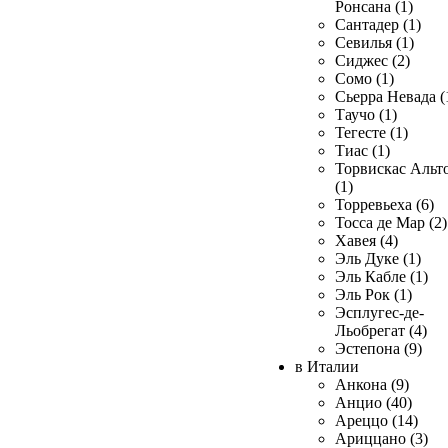
Ронсана (1)
Сантадер (1)
Севилья (1)
Сиджес (2)
Сомо (1)
Сьерра Невада (
Таучо (1)
Тегесте (1)
Тиас (1)
Торвискас Альт
(1)
Торревьеха (6)
Тосса де Мар (2)
Хавея (4)
Эль Дуке (1)
Эль Кабле (1)
Эль Рок (1)
Эсплугес-де-
Льобрегат (4)
Эстепона (9)
в Италии
Анкона (9)
Анцио (40)
Ареццо (14)
Ариццано (3)