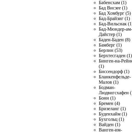
Бабенсхам (1)
Бад Висзее (1)
Бад Хомбург (5)
Бад-Брайзиг (1)
Бад-Вильснак (1
Бад-Мюндер-ам
Дайстер (1)
Баден-Баден (8)
Бамберг (1)
Берлин (53)
Берхтесгаден (1)
Бинген-на-Рейн
(1)
Биссендорф (1)
Бланкенфельде-
Малов (1)
Бодман-
Людвигсхафен (
Бонн (1)
Бремен (4)
Бризеланг (1)
Буденхайм (1)
Бухгольц (1)
Вайден (1)
Ванген-им-