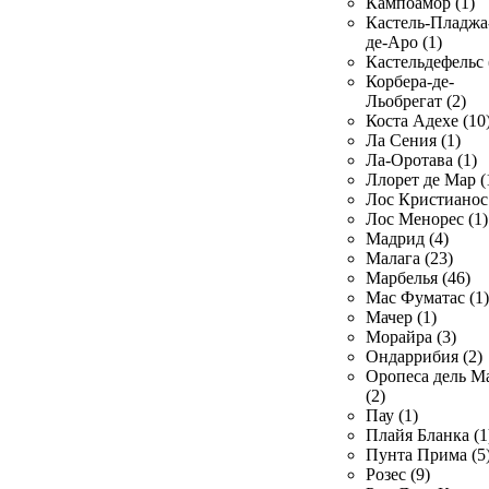
Кампоамор (1)
Кастель-Пладжа
де-Аро (1)
Кастельдефельс 
Корбера-де-
Льобрегат (2)
Коста Адехе (10
Ла Сения (1)
Ла-Оротава (1)
Ллорет де Мар (
Лос Кристианос 
Лос Менорес (1)
Мадрид (4)
Малага (23)
Марбелья (46)
Мас Фуматас (1)
Мачер (1)
Морайра (3)
Ондаррибия (2)
Оропеса дель М
(2)
Пау (1)
Плайя Бланка (1
Пунта Прима (5
Розес (9)