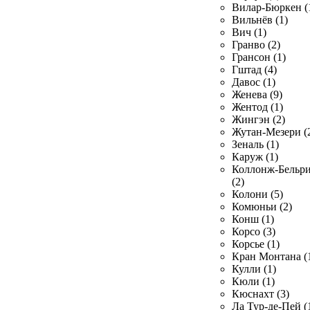
Вилар-Бюркен (
Вильнёв (1)
Вич (1)
Гранво (2)
Грансон (1)
Гштад (4)
Давос (1)
Женева (9)
Жентод (1)
Жингэн (2)
Жутан-Мезери (
Зеналь (1)
Каруж (1)
Коллонж-Бельр
(2)
Колони (5)
Комюньи (2)
Конш (1)
Корсо (3)
Корсье (1)
Кран Монтана (
Кулли (1)
Кюли (1)
Кюснахт (3)
Ла Тур-де-Пей (