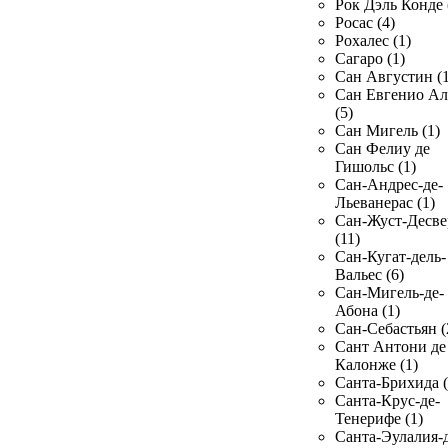
Рок Дэль Конде 
Росас (4)
Рохалес (1)
Сагаро (1)
Сан Августин (1
Сан Евгенио Ал
(5)
Сан Мигель (1)
Сан Фелиу де
Гишольс (1)
Сан-Андрес-де-
Льеванерас (1)
Сан-Жуст-Десве
(11)
Сан-Кугат-дель-
Вальес (6)
Сан-Мигель-де-
Абона (1)
Сан-Себастьян (
Сант Антони де
Калонже (1)
Санта-Брихида (
Санта-Крус-де-
Тенерифе (1)
Санта-Эулалия-д