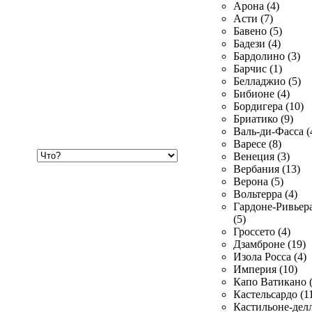
Арона (4)
Асти (7)
Бавено (5)
Бадези (4)
Бардолино (3)
Барчис (1)
Белладжио (5)
Бибионе (4)
Бордигера (10)
Бриатико (9)
Валь-ди-Фасса (
Варесе (8)
Хочу
Венеция (3)
купить
Вербания (13)
Верона (5)
Вольтерра (4)
Гардоне-Ривьер
(5)
Гроссето (4)
Дзамброне (19)
Изола Росса (4)
Империя (10)
Капо Ватикано (
Кастельсардо (1
Кастильоне-делл