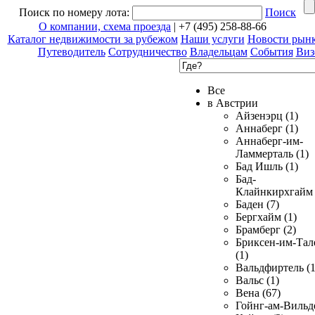
Поиск по номеру лота:
Поиск
О компании, схема проезда
| +7 (495) 258-88-66
Каталог недвижимости за рубежом
Наши услуги
Новости рын
Путеводитель
Сотрудничество
Владельцам
События
Виз
Все
в Австрии
Айзенэрц (1)
Аннаберг (1)
Аннаберг-им-
Ламмерталь (1)
Бад Ишль (1)
Бад-
Клайнкирхгайм 
Баден (7)
Бергхайм (1)
Брамберг (2)
Бриксен-им-Тал
(1)
Вальдфиртель (1
Вальс (1)
Вена (67)
Гойнг-ам-Вильд