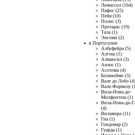
Лимассол (164)
Пафос (25)
Пейя (10)
Полис (3)
Протарас (19)
Тала (1)
Энгоми (2)
в Португалии
Албуфейра (5)
Алгош (1)
Алмансил (3)
Анхос (1)
Асотеяш (4)
Боликейме (3)
Вале до Лобо (4
Вале-Формозу (
Вила-Нова-де-
Милфонтеш (1)
Вила-Нова-ди-Г
(4)
Виламора (11)
Гиа (1)
Гондомар (2)
Гуарда (1)