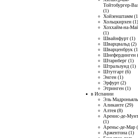
Тойтобургер-Ва
(1)
Хойзенштамм (1
Хольцкирхен (1
Хоххайм-на-Ма
(1)
Швайнфурт (1)
Шварцвальд (2)
Шварценбрук (1
Шнефердинген (
Штарнберг (1)
Штральзунд (1)
Штутгарт (6)
Энген (1)
Эрфурт (2)
Этринген (1)
в Испании
Эль Мадроньяль 
Аликанте (29)
Алтея (8)
Аренис-де-Мун
(1)
Ареньс-де-Мар (
Аржентона (1)