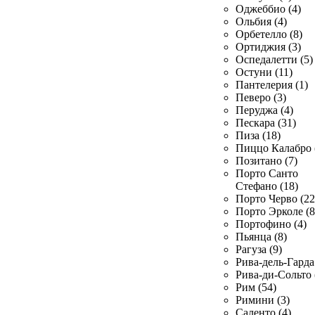
Оджеббио (4)
Ольбия (4)
Орбетелло (8)
Ортиджия (3)
Оспедалетти (5)
Остуни (11)
Пантелерия (1)
Певеро (3)
Перуджа (4)
Пескара (31)
Пиза (18)
Пиццо Калабро 
Позитано (7)
Порто Санто
Стефано (18)
Порто Черво (22
Порто Эрколе (8
Портофино (4)
Пьянца (8)
Рагуза (9)
Рива-дель-Гарда 
Рива-ди-Сольто 
Рим (54)
Римини (3)
Саленто (4)