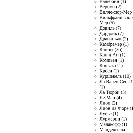
Вальбонн (1)
Вернон (2)
Вилле-сюр-Мер 
Вильфранш сюр
Мер (5)
Довиль (7)
Дордонь (7)
Драгиньян (2)
Камбремер (1)
Канны (36)
Кап д`Аи (1)
Компьен (1)
Коньяк (11)
Кроси (1)
Куршевель (10)
Ла Варен Сен-И
(1)
Ла Тюрби (5)
Ле-Ман (4)
Лион (2)
Лион-ла-Форе (1
Лувье (1)
Лурмарин (1)
Малакофф (1)
Манделье ла