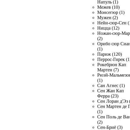
Напуль (1)
Межев (10)
Монсегюр (1)
Мужен (2)
Нейи-сюр-Сен (
Ницца (12)
Ножан-сюр-Ма
(2)
Орибо сюр Сиа
(1)
Париж (120)
Перрос-Гирек (1
Рокебрюн Кап
Мартен (7)
Рюэй-Мальмезо
(1)
Сан Агнес (1)
Сен Жан Кап
Ферра (23)
Сен Лоран д'Эз 
Сен Мартен де 
(1)
Сен Поль де Ва
(2)
Сен-Бриё (3)