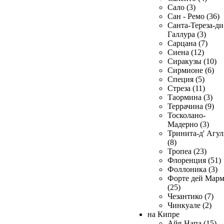
Сало (3)
Сан - Ремо (36)
Санта-Тереза-ди
Галлура (3)
Сарцана (7)
Сиена (12)
Сиракузы (10)
Сирмионе (6)
Специя (5)
Стреза (11)
Таормина (3)
Террачина (9)
Тосколано-
Мадерно (3)
Тринита-д' Агул
(8)
Тропеа (23)
Флоренция (51)
Фоллоника (3)
Форте дей Мар
(25)
Чезантико (7)
Чинкуале (2)
на Кипре
Айя-Напа (15)