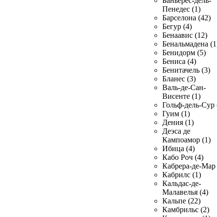
Баньерес-дель-
Пенедес (1)
Барселона (42)
Бегур (4)
Бенаавис (12)
Бенальмадена (1
Бенидорм (5)
Бениса (4)
Бенитачель (3)
Бланес (3)
Валь-де-Сан-
Висенте (1)
Гольф-дель-Сур 
Гуим (1)
Дения (1)
Деэса де
Кампоамор (1)
Ибица (4)
Кабо Роч (4)
Кабрера-де-Мар 
Кабрилс (1)
Кальдас-де-
Малавелья (4)
Кальпе (22)
Камбрильс (2)