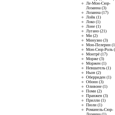
Ле-Мон-Сюр-
Лозанна (3)
Лозанна (17)
Лойк (1)
Локо (1)
Лоне (1)
Лугано (21)
Ми (2)
Минузио (3)
Мон-Пелерин (1
Мон-Сюр-Роль (
Монтрё (17)
Морже (3)
Моржен (1)
Невшатель (1)
Ньон (2)
Оберриден (1)
Обонн (3)
Оливоне (1)
Поми (2)
Пранжен (3)
Прилли (1)
Пюли (1)
Романель-Сюр-
Лозанна (1)