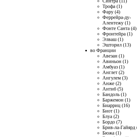
Синтра (11)
Трофа (1)
Фару (4)
Феррейра-ду-
Алентежу (1)
Фонте Санта (4)
Фронтейра (1)
Элваш (1)
Эшторил (13)
во Франции
Авезан (1)
Авиньон (1)
Амбуаз (1)
Англет (2)
Ангулем (3)
Анже (2)
Антиб (5)
Бандоль (1)
Баржемон (1)
Биарриц (16)
Биот (1)
Блуа (2)
Бордо (7)
Брив-ла-Гайярд 
Бюжа (1)