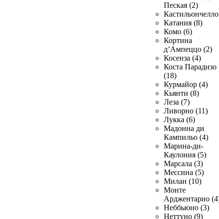
Пеская (2)
Кастильончелло 
Катания (8)
Комо (6)
Кортина
д’Ампеццо (2)
Косенза (4)
Коста Парадизо
(18)
Курмайор (4)
Кьянти (8)
Леза (7)
Ливорно (11)
Лукка (6)
Мадонна ди
Кампильо (4)
Марина-ди-
Каулония (5)
Марсала (3)
Мессина (5)
Милан (10)
Монте
Арджентарио (4
Неббьюно (3)
Неттуно (9)