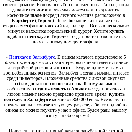
своего времени. Если ваш выбор пал именно на Тироль, тогда
давайте посмотрим, что мы сможем вам предложить.
Роскошное
шале
посреди лесного массива расположено
в
Кирхберге (Тироль)
. Через большие витражные окна
открывается фантастический вид на горы. Всего в нескольких
минутах находится горнолыжный курорт. Хотите
купить
подобный
пентхаус в Тироле
? Тогда просто позвоните нам
по указанному номеру телефона.
•
Пентхаус в Зальцбурге
. В нашем каталоге представлено 5
объектов, которые могут заинтересовать ценителей истинной
австрийской роскоши и красоты. Будучи одним из самых
востребованных регионов, Зальцбург всегда вызывал интерес
среди инвесторов. Вложенные средства с лихвой окупают
себя в достаточно короткий срок. К тому же иметь
собственную
недвижимость в Альпах
всегда приятно - в
любой момент можно прекрасно провести время.
Купить
пентхаус в Зальцбурге
можно от 860 000 евро. Все варианты
представлены в соответствующем разделе, а более подробное
описание можно поучить у нас в офисе. Будем рады вашему
визиту в любое время!
Homes.ru – интерактивный каталог зарубежной элитной