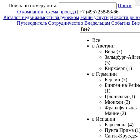
Поиск по номеру лота:
Поиск
О компании, схема проезда
| +7 (495) 258-88-66
Каталог недвижимости за рубежом
Наши услуги
Новости рын
Путеводитель
Сотрудничество
Владельцам
События
Виз
Все
в Австрии
Вена (7)
Зальцбург-Айге
(5)
Кирхберг (1)
в Германии
Берлин (7)
Бинген-на-Рейн
(1)
Грюнвальд (1)
Мюнхен (3)
Франкфурт-на-
Майне (2)
в Испании
Барселона (4)
Пунта Прима (1
Санта-Крус-де-