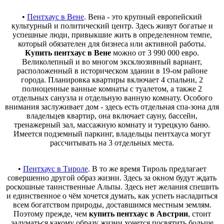
•
Пентхаус в Вене
. Вена - это крупный европейский
культурный и политический центр. Здесь живут богатые и
успешные люди, привыкшие жить в определенном темпе,
который обязателен для бизнеса или активной работы.
Купить пентхаус в Вене
можно от 3 990 000 евро.
Великолепный и во многом эксклюзивный вариант,
расположенный в историческом здании в 19-ом районе
города. Планировка квартиры включает 4 спальни, 2
полноценные ванные комнаты с туалетом, а также 2
отдельных санузла и отдельную ванную комнату. Особого
внимания заслуживает дом - здесь есть отдельная спа-зона для
владельцев квартир, она включает сауну, бассейн,
тренажерный зал, массажную комнату и турецкую баню.
Имеется подземный паркинг, владельцы пентхауса могут
рассчитывать на 3 отдельных места.
•
Пентхаус в Тироле
. В то же время Тироль предлагает
совершенно другой образ жизни. Здесь за окном будут ждать
роскошные таинственные Альпы. Здесь нет желания спешить
и единственное о чём хочется думать, как успеть насладиться
всем богатством природы, доставшимся местным землям.
Поэтому прежде, чем
купить пентхаус в Австрии
, стоит
задуматься какому образу жизни хочется посвятить больше