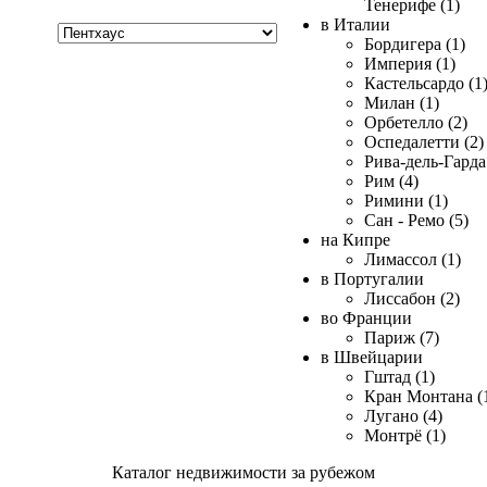
Тенерифе (1)
Хочу
в Италии
купить
Бордигера (1)
Империя (1)
Кастельсардо (1
Милан (1)
Орбетелло (2)
Оспедалетти (2)
Рива-дель-Гарда 
Рим (4)
Римини (1)
Сан - Ремо (5)
на Кипре
Лимассол (1)
в Португалии
Лиссабон (2)
во Франции
Париж (7)
в Швейцарии
Гштад (1)
Кран Монтана (
Лугано (4)
Монтрё (1)
Каталог недвижимости за рубежом