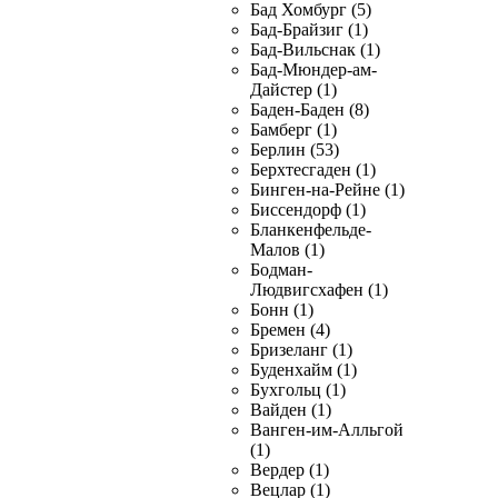
Бад Хомбург (5)
Бад-Брайзиг (1)
Бад-Вильснак (1)
Бад-Мюндер-ам-
Дайстер (1)
Баден-Баден (8)
Бамберг (1)
Берлин (53)
Берхтесгаден (1)
Бинген-на-Рейне (1)
Биссендорф (1)
Бланкенфельде-
Малов (1)
Бодман-
Людвигсхафен (1)
Бонн (1)
Бремен (4)
Бризеланг (1)
Буденхайм (1)
Бухгольц (1)
Вайден (1)
Ванген-им-Алльгой
(1)
Вердер (1)
Вецлар (1)