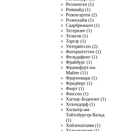
Реллинген (1)
Ремшайд (1)
Розенгартен (2)
Розенхайм (1)
Саарбрюккен (1)
Тегернзее (1)
Тельтов (1)
Торгау (1)
Унтервёссен (2)
Фатерштеттен (1)
Фельдафинг (1)
Фрайбург (1)
Франкфурт-на-
Майне (11)
Фрауенмарк (1)
Фридберг (1)
Фюрт (1)
Фюссен (1)
Хагнау-Бодензее (1)
Хехендорф (1)
Хильтер-ам-
Тойтобургер-Вальд
(1)
Хойзенштамм (1)
Хольцкирхен (1)