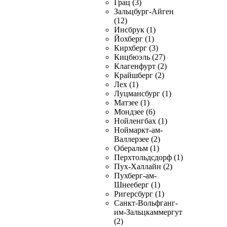
Грац (3)
Зальцбург-Айген
(12)
Инсбрук (1)
Йохберг (1)
Кирхберг (3)
Кицбюэль (27)
Клагенфурт (2)
Крайшберг (2)
Лех (1)
Луцмансбург (1)
Матзее (1)
Мондзее (6)
Нойленгбах (1)
Ноймаркт-ам-
Валлерзее (2)
Оберальм (1)
Перхтольдсдорф (1)
Пух-Халлайн (2)
Пухберг-ам-
Шнееберг (1)
Ригерсбург (1)
Санкт-Вольфганг-
им-Зальцкаммергут
(2)