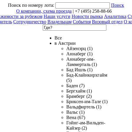
Поиск по номеру лота:
Поиск
О компании, схема проезда
| +7 (495) 258-88-66
ижимости за рубежом
Наши услуги
Новости рынка
Аналитика
Ст
дитель
Сотрудничество
Владельцам
События
Визовый отдел
О к
Все
в Австрии
Айзенэрц (1)
Аннаберг (1)
Аннаберг-им-
Ламмерталь (1)
Бад Ишль (1)
Бад-Клайнкирхгайм
(5)
Баден (7)
Бергхайм (1)
Брамберг (2)
Бриксен-им-Тале (1)
Вальдфиртель (1)
Вальс (1)
Вена (67)
Гойнг-ам-Вильден-
Кайзер (2)