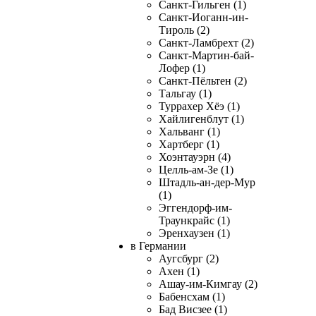
Санкт-Гильген (1)
Санкт-Иоганн-ин-
Тироль (2)
Санкт-Ламбрехт (2)
Санкт-Мартин-бай-
Лофер (1)
Санкт-Пёльтен (2)
Тальгау (1)
Туррахер Хёэ (1)
Хайлигенблут (1)
Хальванг (1)
Хартберг (1)
Хоэнтауэрн (4)
Целль-ам-Зе (1)
Штадль-ан-дер-Мур
(1)
Эггендорф-им-
Траункрайс (1)
Эренхаузен (1)
в Германии
Аугсбург (2)
Ахен (1)
Ашау-им-Кимгау (2)
Бабенсхам (1)
Бад Висзее (1)