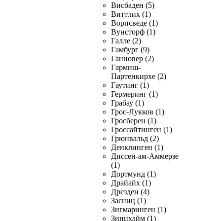
Висбаден (5)
Виттлих (1)
Ворпсведе (1)
Вунсторф (1)
Галле (2)
Гамбург (9)
Ганновер (2)
Гармиш-
Партенкирхе (2)
Гаутинг (1)
Гермеринг (1)
Грабау (1)
Грос-Лукков (1)
Гросберен (1)
Гроссайтинген (1)
Грюнвальд (2)
Денклинген (1)
Диссен-ам-Аммерзе
(1)
Дортмунд (1)
Драйайх (1)
Дрезден (4)
Засниц (1)
Зигмаринген (1)
Зинцхайм (1)