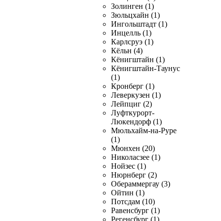
Золинген (1)
Зюльцхайн (1)
Ингольштадт (1)
Инцелль (1)
Карлсруэ (1)
Кёльн (4)
Кёнигштайн (1)
Кёнигштайн-Таунус
(1)
Кронберг (1)
Леверкузен (1)
Лейпциг (2)
Луфткурорт-
Люкендорф (1)
Мюльхайм-на-Руре
(1)
Мюнхен (20)
Николасзее (1)
Нойзес (1)
Нюрнберг (2)
Обераммергау (3)
Ойтин (1)
Потсдам (10)
Равенсбург (1)
Регенсбург (1)