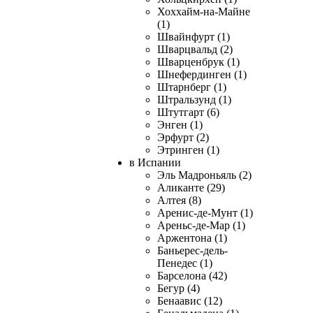
Хоххайм-на-Майне
(1)
Швайнфурт (1)
Шварцвальд (2)
Шварценбрук (1)
Шнефердинген (1)
Штарнберг (1)
Штральзунд (1)
Штутгарт (6)
Энген (1)
Эрфурт (2)
Этринген (1)
в Испании
Эль Мадроньяль (2)
Аликанте (29)
Алтея (8)
Аренис-де-Мунт (1)
Ареньс-де-Мар (1)
Аржентона (1)
Баньерес-дель-
Пенедес (1)
Барселона (42)
Бегур (4)
Бенаавис (12)