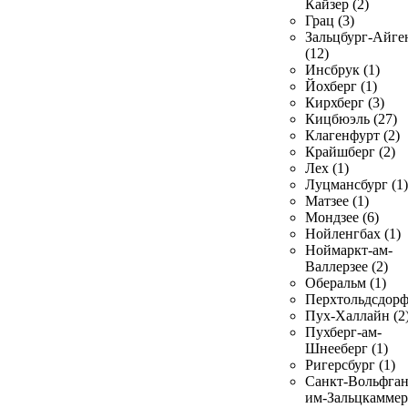
Кайзер (2)
Грац (3)
Зальцбург-Айге
(12)
Инсбрук (1)
Йохберг (1)
Кирхберг (3)
Кицбюэль (27)
Клагенфурт (2)
Крайшберг (2)
Лех (1)
Луцмансбург (1)
Матзее (1)
Мондзее (6)
Нойленгбах (1)
Ноймаркт-ам-
Валлерзее (2)
Оберальм (1)
Перхтольдсдорф
Пух-Халлайн (2
Пухберг-ам-
Шнееберг (1)
Ригерсбург (1)
Санкт-Вольфган
им-Зальцкаммер