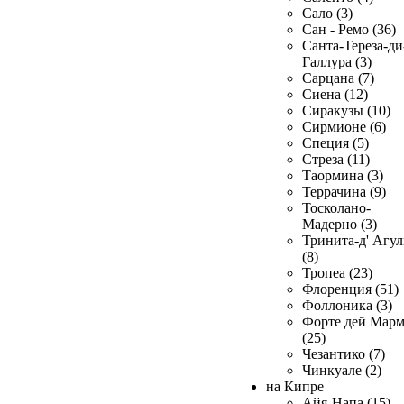
Сало (3)
Сан - Ремо (36)
Санта-Тереза-ди
Галлура (3)
Сарцана (7)
Сиена (12)
Сиракузы (10)
Сирмионе (6)
Специя (5)
Стреза (11)
Таормина (3)
Террачина (9)
Тосколано-
Мадерно (3)
Тринита-д' Агул
(8)
Тропеа (23)
Флоренция (51)
Фоллоника (3)
Форте дей Мар
(25)
Чезантико (7)
Чинкуале (2)
на Кипре
Айя-Напа (15)