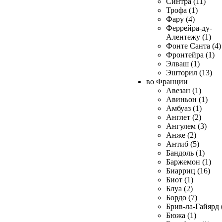
Синтра (11)
Трофа (1)
Фару (4)
Феррейра-ду-
Алентежу (1)
Фонте Санта (4)
Фронтейра (1)
Элваш (1)
Эшторил (13)
во Франции
Авезан (1)
Авиньон (1)
Амбуаз (1)
Англет (2)
Ангулем (3)
Анже (2)
Антиб (5)
Бандоль (1)
Баржемон (1)
Биарриц (16)
Биот (1)
Блуа (2)
Бордо (7)
Брив-ла-Гайярд 
Бюжа (1)