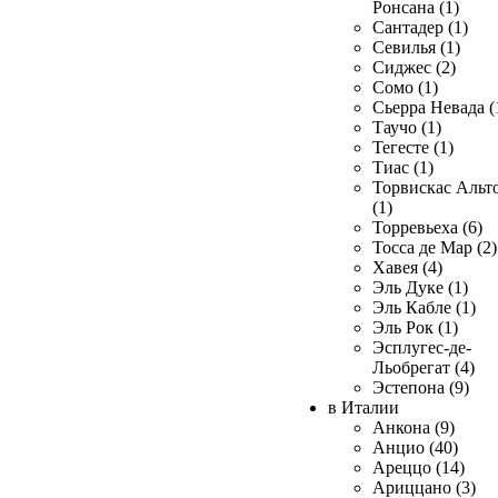
Ронсана (1)
Сантадер (1)
Севилья (1)
Сиджес (2)
Сомо (1)
Сьерра Невада (
Таучо (1)
Тегесте (1)
Тиас (1)
Торвискас Альт
(1)
Торревьеха (6)
Тосса де Мар (2)
Хавея (4)
Эль Дуке (1)
Эль Кабле (1)
Эль Рок (1)
Эсплугес-де-
Льобрегат (4)
Эстепона (9)
в Италии
Анкона (9)
Анцио (40)
Ареццо (14)
Ариццано (3)