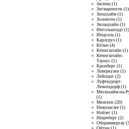
Засниц (1)
Зигмаринген (1)
Зинцхайм (1)
Золинген (1)
Зюльцхайн (1)
Ингольштадт (1
Инцелль (1)
Карлсруэ (1)
Кёльн (4)
Кёнигштайн (1)
Кёнигштайн-
Таунус (1)
Кронберг (1)
Леверкузен (1)
Лейпциг (2)
Луфткурорт-
Люкендорф (1)
Мюльхайм-на-Р
(1)
Мюнхен (20)
Николасзее (1)
Нойзес (1)
Нюрнберг (2)
Обераммергау (3
Ойтин (1)