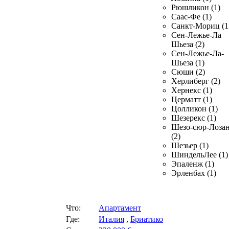
Рюшликон (1)
Саас-Фе (1)
Санкт-Мориц (1
Сен-Лежье-Ла
Шьеза (2)
Сен-Лежье-Ла-
Шьеза (1)
Сюши (2)
Херлиберг (2)
Хернекс (1)
Церматт (1)
Цолликон (1)
Шезерекс (1)
Шезо-сюр-Лоза
(2)
Шезьер (1)
ШиндельЛее (1)
Эпаленж (1)
Эрленбах (1)
Что:
Апартамент
Где:
Италия
,
Бриатико