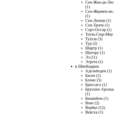
Сен-Жан-де-Лю
(1)
Сен-Жермен-ан
(1)
Сен-Люнер (1)
Сен-Тропе (1)
Сорт-Осгор (1)
Теуль-Сюр-Мер 
Тулуза (3)
Тур (2)
Шартр (1)
Шатору (1)
Эз (11)
Этрета (1)
в Швейцарии
Адельбоден (1)
Басен (1)
Блоне (5)
Бриссаго (1)
Брусино Арсиц
(1)
Бюшийон (1)
Веве (2)
Вербье (12)
Версуа (1)