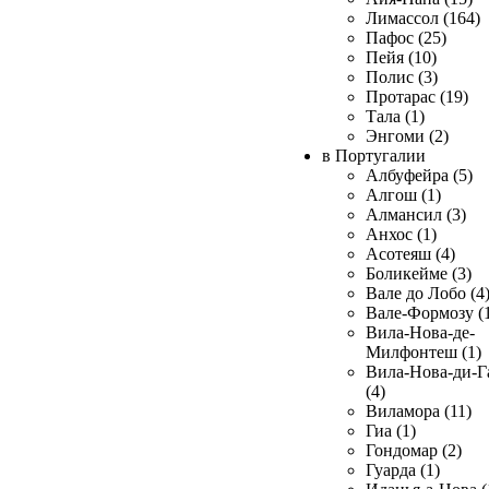
Лимассол (164)
Пафос (25)
Пейя (10)
Полис (3)
Протарас (19)
Тала (1)
Энгоми (2)
в Португалии
Албуфейра (5)
Алгош (1)
Алмансил (3)
Анхос (1)
Асотеяш (4)
Боликейме (3)
Вале до Лобо (4
Вале-Формозу (
Вила-Нова-де-
Милфонтеш (1)
Вила-Нова-ди-Г
(4)
Виламора (11)
Гиа (1)
Гондомар (2)
Гуарда (1)