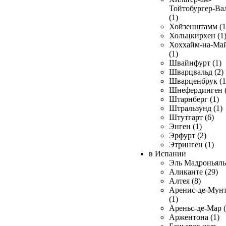
Тойтобургер-Ва
(1)
Хойзенштамм (1
Хольцкирхен (1
Хоххайм-на-Ма
(1)
Швайнфурт (1)
Шварцвальд (2)
Шварценбрук (1
Шнефердинген (
Штарнберг (1)
Штральзунд (1)
Штутгарт (6)
Энген (1)
Эрфурт (2)
Этринген (1)
в Испании
Эль Мадроньяль 
Аликанте (29)
Алтея (8)
Аренис-де-Мун
(1)
Ареньс-де-Мар (
Аржентона (1)