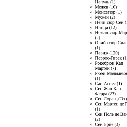
Напуль (1)
Межев (10)
Монсегюр (1)
Мужен (2)
Нейи-сюр-Сен (
Ницца (12)
Ножан-сюр-Ма
(2)
Орибо сюр Сиа
(1)
Париж (120)
Перрос-Гирек (1
Рокебрюн Кап
Мартен (7)
Рюэй-Мальмезо
(1)
Сан Агнес (1)
Сен Жан Кап
Ферра (23)
Сен Лоран д'Эз 
Сен Мартен де 
(1)
Сен Поль де Ва
(2)
Сен-Бриё (3)