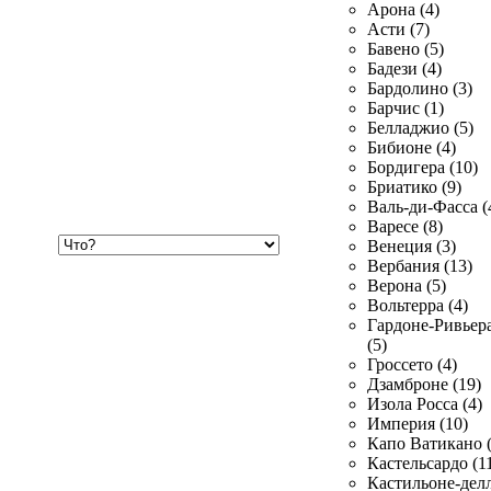
Арона (4)
Асти (7)
Бавено (5)
Бадези (4)
Бардолино (3)
Барчис (1)
Белладжио (5)
Бибионе (4)
Бордигера (10)
Бриатико (9)
Валь-ди-Фасса (
Варесе (8)
Хочу
Венеция (3)
купить
Вербания (13)
Верона (5)
Вольтерра (4)
Гардоне-Ривьер
(5)
Гроссето (4)
Дзамброне (19)
Изола Росса (4)
Империя (10)
Капо Ватикано (
Кастельсардо (1
Кастильоне-делл