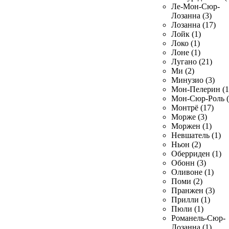
Ле-Мон-Сюр-
Лозанна (3)
Лозанна (17)
Лойк (1)
Локо (1)
Лоне (1)
Лугано (21)
Ми (2)
Минузио (3)
Мон-Пелерин (1
Мон-Сюр-Роль (
Монтрё (17)
Морже (3)
Моржен (1)
Невшатель (1)
Ньон (2)
Оберриден (1)
Обонн (3)
Оливоне (1)
Поми (2)
Пранжен (3)
Прилли (1)
Пюли (1)
Романель-Сюр-
Лозанна (1)