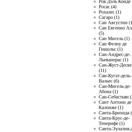
Рок Дэль Конде 
Росас (4)
Рохалес (1)
Сагаро (1)
Сан Августин (1
Сан Евгенио Ал
(5)
Сан Мигель (1)
Сан Фелиу де
Гишольс (1)
Сан-Андрес-де-
Льеванерас (1)
Сан-Жуст-Десве
(11)
Сан-Кугат-дель-
Вальес (6)
Сан-Мигель-де-
Абона (1)
Сан-Себастьян (
Сант Антони де
Калонже (1)
Санта-Брихида (
Санта-Крус-де-
Тенерифе (1)
Санта-Эулалия-д