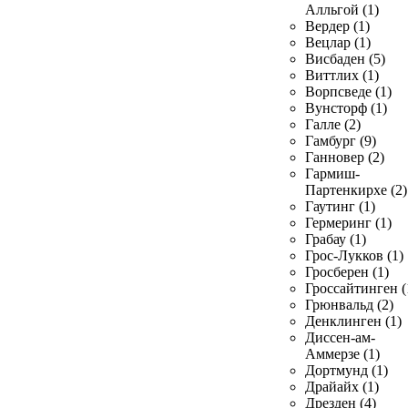
Алльгой (1)
Вердер (1)
Вецлар (1)
Висбаден (5)
Виттлих (1)
Ворпсведе (1)
Вунсторф (1)
Галле (2)
Гамбург (9)
Ганновер (2)
Гармиш-
Партенкирхе (2)
Гаутинг (1)
Гермеринг (1)
Грабау (1)
Грос-Лукков (1)
Гросберен (1)
Гроссайтинген (
Грюнвальд (2)
Денклинген (1)
Диссен-ам-
Аммерзе (1)
Дортмунд (1)
Драйайх (1)
Дрезден (4)