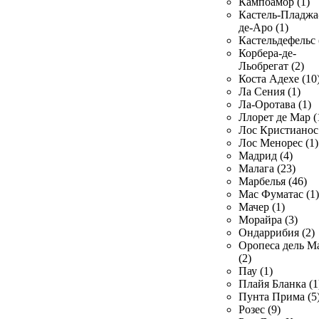
Кампоамор (1)
Кастель-Пладжа
де-Аро (1)
Кастельдефельс 
Корбера-де-
Льобрегат (2)
Коста Адехе (10
Ла Сения (1)
Ла-Оротава (1)
Ллорет де Мар (
Лос Кристианос 
Лос Менорес (1)
Мадрид (4)
Малага (23)
Марбелья (46)
Мас Фуматас (1)
Мачер (1)
Морайра (3)
Ондаррибия (2)
Оропеса дель М
(2)
Пау (1)
Плайя Бланка (1
Пунта Прима (5
Розес (9)