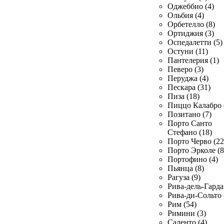
Оджеббио (4)
Ольбия (4)
Орбетелло (8)
Ортиджия (3)
Оспедалетти (5)
Остуни (11)
Пантелерия (1)
Певеро (3)
Перуджа (4)
Пескара (31)
Пиза (18)
Пиццо Калабро 
Позитано (7)
Порто Санто
Стефано (18)
Порто Черво (22
Порто Эрколе (8
Портофино (4)
Пьянца (8)
Рагуза (9)
Рива-дель-Гарда 
Рива-ди-Сольто 
Рим (54)
Римини (3)
Саленто (4)