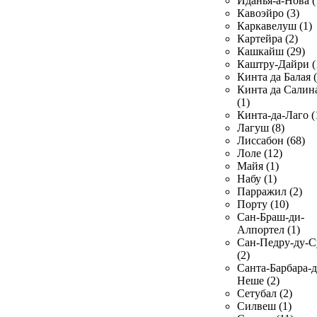
Иданья-а-Нова (
Кавоэйро (3)
Каркавелуш (1)
Картейра (2)
Кашкайш (29)
Каштру-Дайри (
Кинта да Балая (
Кинта да Салин
(1)
Кинта-да-Лаго (
Лагуш (8)
Лиссабон (68)
Лоле (12)
Майя (1)
Набу (1)
Парражил (2)
Порту (10)
Сан-Браш-ди-
Алпортел (1)
Сан-Педру-ду-С
(2)
Санта-Барбара-д
Неше (2)
Сетубал (2)
Силвеш (1)