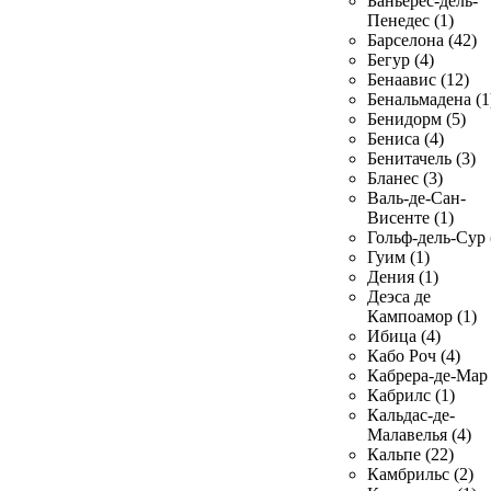
Баньерес-дель-
Пенедес (1)
Барселона (42)
Бегур (4)
Бенаавис (12)
Бенальмадена (1
Бенидорм (5)
Бениса (4)
Бенитачель (3)
Бланес (3)
Валь-де-Сан-
Висенте (1)
Гольф-дель-Сур 
Гуим (1)
Дения (1)
Деэса де
Кампоамор (1)
Ибица (4)
Кабо Роч (4)
Кабрера-де-Мар 
Кабрилс (1)
Кальдас-де-
Малавелья (4)
Кальпе (22)
Камбрильс (2)