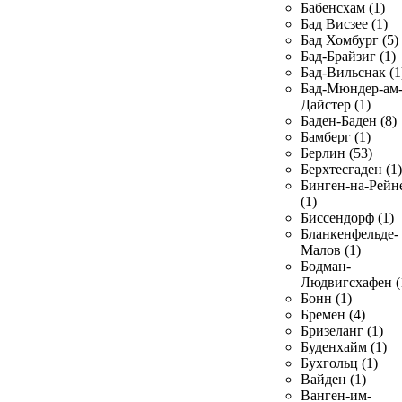
Бабенсхам (1)
Бад Висзее (1)
Бад Хомбург (5)
Бад-Брайзиг (1)
Бад-Вильснак (1
Бад-Мюндер-ам
Дайстер (1)
Баден-Баден (8)
Бамберг (1)
Берлин (53)
Берхтесгаден (1)
Бинген-на-Рейн
(1)
Биссендорф (1)
Бланкенфельде-
Малов (1)
Бодман-
Людвигсхафен (
Бонн (1)
Бремен (4)
Бризеланг (1)
Буденхайм (1)
Бухгольц (1)
Вайден (1)
Ванген-им-