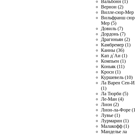
Вальбонн (1)
Вернон (2)
Вилле-сюр-Мер 
Вильфранш сюр
Мер (5)
Довиль (7)
Дордонь (7)
Драгиньян (2)
Камбремер (1)
Канны (36)
Кап д`Аи (1)
Компьен (1)
Коньяк (11)
Кроси (1)
Куршевель (10)
Ла Варен Сен-И
(1)
Ла Тюрби (5)
Ле-Ман (4)
Лион (2)
Лион-ла-Форе (1
Лувье (1)
Лурмарин (1)
Малакофф (1)
Манделье ла