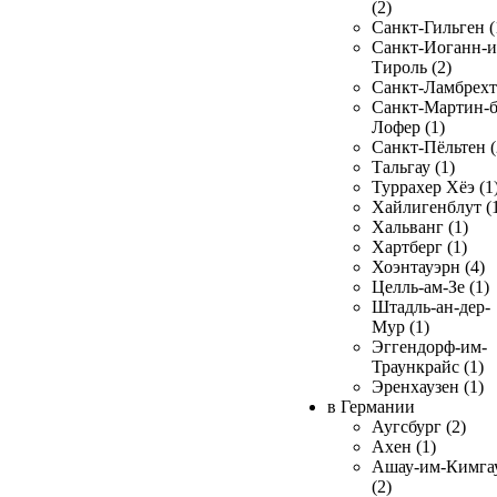
(2)
Санкт-Гильген (
Санкт-Иоганн-и
Тироль (2)
Санкт-Ламбрехт 
Санкт-Мартин-б
Лофер (1)
Санкт-Пёльтен (
Тальгау (1)
Туррахер Хёэ (1
Хайлигенблут (
Хальванг (1)
Хартберг (1)
Хоэнтауэрн (4)
Целль-ам-Зе (1)
Штадль-ан-дер-
Мур (1)
Эггендорф-им-
Траункрайс (1)
Эренхаузен (1)
в Германии
Аугсбург (2)
Ахен (1)
Ашау-им-Кимга
(2)