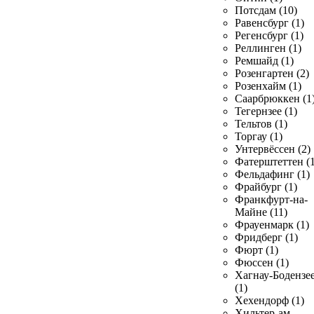
Потсдам (10)
Равенсбург (1)
Регенсбург (1)
Реллинген (1)
Ремшайд (1)
Розенгартен (2)
Розенхайм (1)
Саарбрюккен (1
Тегернзее (1)
Тельтов (1)
Торгау (1)
Унтервёссен (2)
Фатерштеттен (1
Фельдафинг (1)
Фрайбург (1)
Франкфурт-на-
Майне (11)
Фрауенмарк (1)
Фридберг (1)
Фюрт (1)
Фюссен (1)
Хагнау-Бодензе
(1)
Хехендорф (1)
Хильтер-ам-