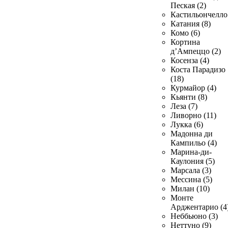
Пеская (2)
Кастильончелло 
Катания (8)
Комо (6)
Кортина
д’Ампеццо (2)
Косенза (4)
Коста Парадизо
(18)
Курмайор (4)
Кьянти (8)
Леза (7)
Ливорно (11)
Лукка (6)
Мадонна ди
Кампильо (4)
Марина-ди-
Каулония (5)
Марсала (3)
Мессина (5)
Милан (10)
Монте
Арджентарио (4
Неббьюно (3)
Неттуно (9)