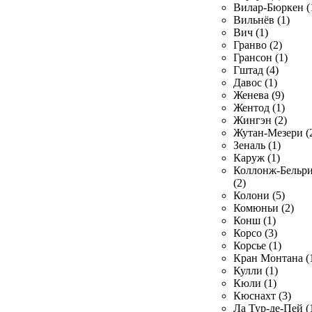
Вилар-Бюркен (
Вильнёв (1)
Вич (1)
Гранво (2)
Грансон (1)
Гштад (4)
Давос (1)
Женева (9)
Жентод (1)
Жингэн (2)
Жутан-Мезери (
Зеналь (1)
Каруж (1)
Коллонж-Бельр
(2)
Колони (5)
Комюньи (2)
Конш (1)
Корсо (3)
Корсье (1)
Кран Монтана (
Кулли (1)
Кюли (1)
Кюснахт (3)
Ла Тур-де-Пей (