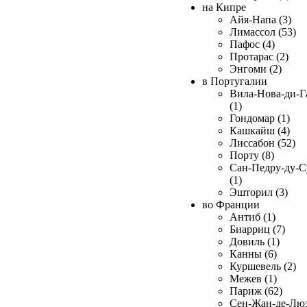
на Кипре
Айя-Напа (3)
Лимассол (53)
Пафос (4)
Протарас (2)
Энгоми (2)
в Португалии
Вила-Нова-ди-Г
(1)
Гондомар (1)
Кашкайш (4)
Лиссабон (52)
Порту (8)
Сан-Педру-ду-С
(1)
Эшторил (3)
во Франции
Антиб (1)
Биарриц (7)
Довиль (1)
Канны (6)
Куршевель (2)
Межев (1)
Париж (62)
Сен-Жан-де-Лю