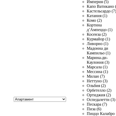
Империя (5)
Капо Ватикано (
Кастельсардо (7
Катания (1)
Комо (2)
Кортина
д’Ампеццо (1)
Косенза (2)
Курмайор (1)
Ливорно (1)
Мадонна ди
Кампильо (1)
Марина-ди-
Каулония (3)
Марсала (1)
Мессина (1)
Милан (7)
Неттуно (3)
Ольбия (2)
Орбетелло (2)
Ортиджия (2)
Хочу
Оспедалетти (3)
купить
Пескара (7)
Пиза (6)
Пиццо Калабро 