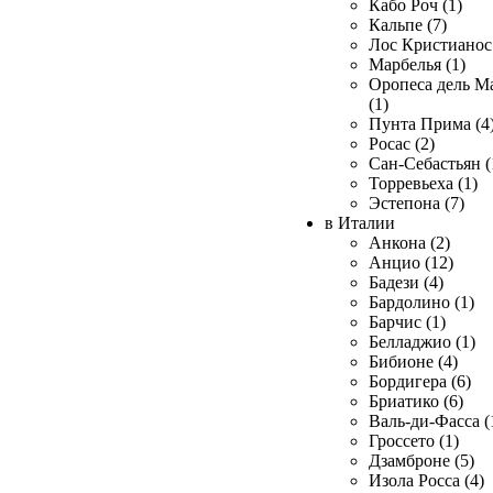
Кабо Роч (1)
Кальпе (7)
Лос Кристианос 
Марбелья (1)
Оропеса дель М
(1)
Пунта Прима (4
Росас (2)
Сан-Себастьян (
Торревьеха (1)
Эстепона (7)
в Италии
Анкона (2)
Анцио (12)
Бадези (4)
Бардолино (1)
Барчис (1)
Белладжио (1)
Бибионе (4)
Бордигера (6)
Бриатико (6)
Валь-ди-Фасса (
Гроссето (1)
Дзамброне (5)
Изола Росса (4)