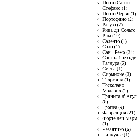
Порто Санто
Стефано (1)
Порто Черво (1)
Портофино (2)
Рагуза (2)
Рива-ди-Сольто 
Рим (19)
Саленто (1)
Сало (1)
Сан - Ремо (24)
Санта-Тереза-ди
Галлура (2)
Сиена (1)
Сирмионе (3)
Таормина (1)
Тосколано-
Мадерно (1)
Тринита-д' Агул
(8)
Тропеа (9)
Флоренция (21)
Форте дей Мар
(1)
Чезантико (6)
Чинкуале (1)