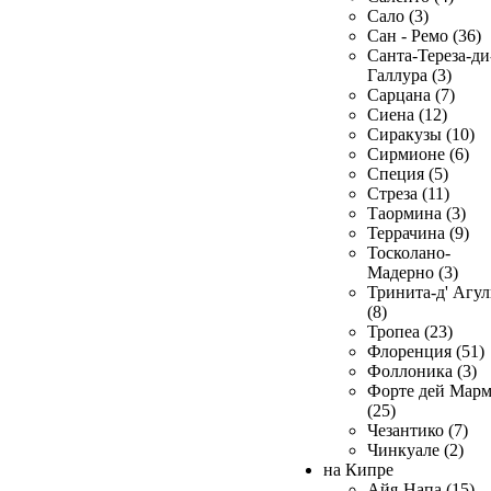
Сало (3)
Сан - Ремо (36)
Санта-Тереза-ди
Галлура (3)
Сарцана (7)
Сиена (12)
Сиракузы (10)
Сирмионе (6)
Специя (5)
Стреза (11)
Таормина (3)
Террачина (9)
Тосколано-
Мадерно (3)
Тринита-д' Агул
(8)
Тропеа (23)
Флоренция (51)
Фоллоника (3)
Форте дей Мар
(25)
Чезантико (7)
Чинкуале (2)
на Кипре
Айя-Напа (15)