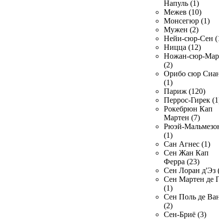
Напуль (1)
Межев (10)
Монсегюр (1)
Мужен (2)
Нейи-сюр-Сен (
Ницца (12)
Ножан-сюр-Ма
(2)
Орибо сюр Сиа
(1)
Париж (120)
Перрос-Гирек (1
Рокебрюн Кап
Мартен (7)
Рюэй-Мальмезо
(1)
Сан Агнес (1)
Сен Жан Кап
Ферра (23)
Сен Лоран д'Эз 
Сен Мартен де 
(1)
Сен Поль де Ва
(2)
Сен-Бриё (3)