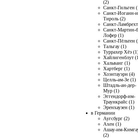
(2)
Санкт-Гильген (
Санкт-Иоганн-и
Тироль (2)
Санкт-Ламбрехт 
Санкт-Мартин-б
Лофер (1)
Санкт-Пёльтен (
Тальгау (1)
Туррахер Хёэ (1
Хайлигенблут (
Хальванг (1)
Хартберг (1)
Хоэнтауэрн (4)
Целль-ам-Зе (1)
Штадль-ан-дер-
Мур (1)
Эггендорф-им-
Траункрайс (1)
Эренхаузен (1)
в Германии
Аугсбург (2)
Ахен (1)
Ашау-им-Кимга
(2)