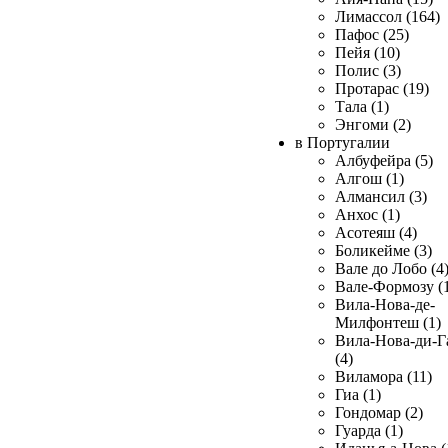
Лимассол (164)
Пафос (25)
Пейя (10)
Полис (3)
Протарас (19)
Тала (1)
Энгоми (2)
в Португалии
Албуфейра (5)
Алгош (1)
Алмансил (3)
Анхос (1)
Асотеяш (4)
Боликейме (3)
Вале до Лобо (4
Вале-Формозу (
Вила-Нова-де-
Милфонтеш (1)
Вила-Нова-ди-Г
(4)
Виламора (11)
Гиа (1)
Гондомар (2)
Гуарда (1)