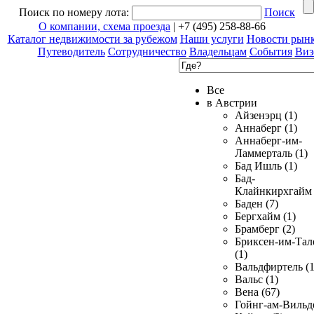
Поиск по номеру лота:
Поиск
О компании, схема проезда
| +7 (495) 258-88-66
Каталог недвижимости за рубежом
Наши услуги
Новости рын
Путеводитель
Сотрудничество
Владельцам
События
Виз
Все
в Австрии
Айзенэрц (1)
Аннаберг (1)
Аннаберг-им-
Ламмерталь (1)
Бад Ишль (1)
Бад-
Клайнкирхгайм 
Баден (7)
Бергхайм (1)
Брамберг (2)
Бриксен-им-Тал
(1)
Вальдфиртель (1
Вальс (1)
Вена (67)
Гойнг-ам-Вильд