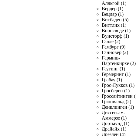
Алльгой (1)
Вердер (1)
Вецлар (1)
Висбаден (5)
Виттлих (1)
Ворпсведе (1)
Вунсторф (1)
Галле (2)
Гамбург (9)
Ганновер (2)
Гармиш-
Партенкирхе (2)
Гаутинг (1)
Гермеринг (1)
Грабау (1)
Грос-Лукков (1)
Гросберен (1)
Гроссайтинген (
Грюнвальд (2)
Денклинген (1)
Диссен-ам-
Аммерзе (1)
Дортмунд (1)
Драйайх (1)
Дрезден (4)