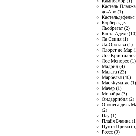
Кампоамор (1)
Кастель-Пладжа
де-Аро (1)
Кастельдефельс 
Корбера-де-
Льобрегат (2)
Коста Адехе (10
Ла Сения (1)
Ла-Оротава (1)
Ллорет де Мар (
Лос Кристианос 
Лос Менорес (1)
Мадрид (4)
Малага (23)
Марбелья (46)
Мас Фуматас (1)
Мачер (1)
Морайра (3)
Ондаррибия (2)
Оропеса дель М
(2)
Пау (1)
Плайя Бланка (1
Пунта Прима (5
Розес (9)