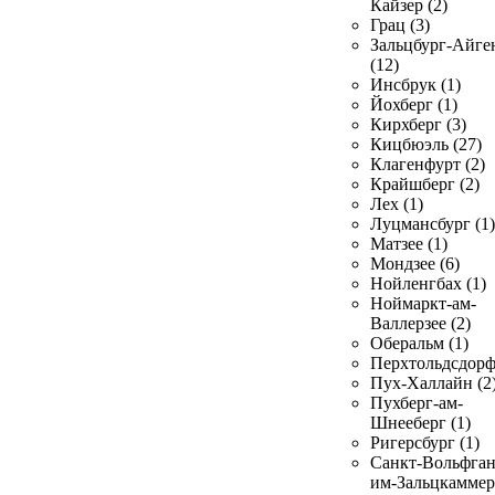
Кайзер (2)
Грац (3)
Зальцбург-Айге
(12)
Инсбрук (1)
Йохберг (1)
Кирхберг (3)
Кицбюэль (27)
Клагенфурт (2)
Крайшберг (2)
Лех (1)
Луцмансбург (1)
Матзее (1)
Мондзее (6)
Нойленгбах (1)
Ноймаркт-ам-
Валлерзее (2)
Оберальм (1)
Перхтольдсдорф
Пух-Халлайн (2
Пухберг-ам-
Шнееберг (1)
Ригерсбург (1)
Санкт-Вольфган
им-Зальцкаммер