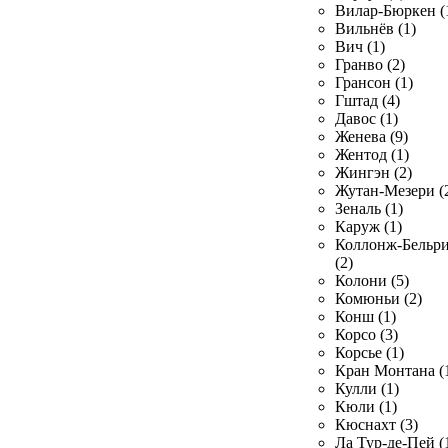
Вилар-Бюркен (
Вильнёв (1)
Вич (1)
Гранво (2)
Грансон (1)
Гштад (4)
Давос (1)
Женева (9)
Жентод (1)
Жингэн (2)
Жутан-Мезери (
Зеналь (1)
Каруж (1)
Коллонж-Бельр
(2)
Колони (5)
Комюньи (2)
Конш (1)
Корсо (3)
Корсье (1)
Кран Монтана (
Кулли (1)
Кюли (1)
Кюснахт (3)
Ла Тур-де-Пей (