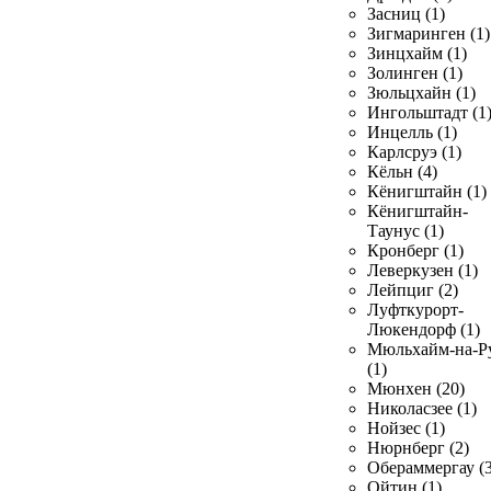
Засниц (1)
Зигмаринген (1)
Зинцхайм (1)
Золинген (1)
Зюльцхайн (1)
Ингольштадт (1
Инцелль (1)
Карлсруэ (1)
Кёльн (4)
Кёнигштайн (1)
Кёнигштайн-
Таунус (1)
Кронберг (1)
Леверкузен (1)
Лейпциг (2)
Луфткурорт-
Люкендорф (1)
Мюльхайм-на-Р
(1)
Мюнхен (20)
Николасзее (1)
Нойзес (1)
Нюрнберг (2)
Обераммергау (3
Ойтин (1)