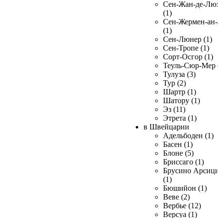
Сен-Жан-де-Лю
(1)
Сен-Жермен-ан
(1)
Сен-Люнер (1)
Сен-Тропе (1)
Сорт-Осгор (1)
Теуль-Сюр-Мер 
Тулуза (3)
Тур (2)
Шартр (1)
Шатору (1)
Эз (11)
Этрета (1)
в Швейцарии
Адельбоден (1)
Басен (1)
Блоне (5)
Бриссаго (1)
Брусино Арсиц
(1)
Бюшийон (1)
Веве (2)
Вербье (12)
Версуа (1)