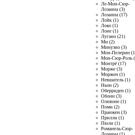
Ле-Мон-Сюр-
Лозанна (3)
Лозанна (17)
Лойк (1)
Локо (1)
Лоне (1)
Лугано (21)
Ми (2)
Минузио (3)
Мон-Пелерин (1
Мон-Сюр-Роль (
Монтрё (17)
Морже (3)
Моржен (1)
Невшатель (1)
Ньон (2)
Оберриден (1)
Обонн (3)
Оливоне (1)
Поми (2)
Пранжен (3)
Прилли (1)
Пюли (1)
Романель-Сюр-
Лозанна (1)