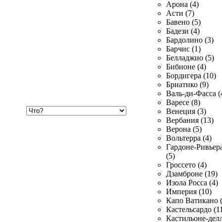
Арона (4)
Асти (7)
Бавено (5)
Бадези (4)
Бардолино (3)
Барчис (1)
Белладжио (5)
Бибионе (4)
Бордигера (10)
Бриатико (9)
Валь-ди-Фасса (
Варесе (8)
Хочу
Венеция (3)
купить
Вербания (13)
Верона (5)
Вольтерра (4)
Гардоне-Ривьер
(5)
Гроссето (4)
Дзамброне (19)
Изола Росса (4)
Империя (10)
Капо Ватикано (
Кастельсардо (1
Кастильоне-делл