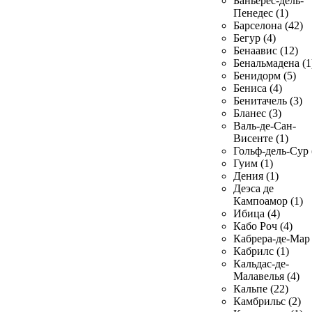
Баньерес-дель-
Пенедес (1)
Барселона (42)
Бегур (4)
Бенаавис (12)
Бенальмадена (1
Бенидорм (5)
Бениса (4)
Бенитачель (3)
Бланес (3)
Валь-де-Сан-
Висенте (1)
Гольф-дель-Сур 
Гуим (1)
Дения (1)
Деэса де
Кампоамор (1)
Ибица (4)
Кабо Роч (4)
Кабрера-де-Мар 
Кабрилс (1)
Кальдас-де-
Малавелья (4)
Кальпе (22)
Камбрильс (2)