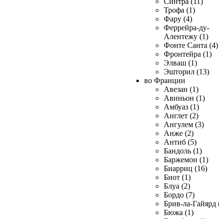
Синтра (11)
Трофа (1)
Фару (4)
Феррейра-ду-
Алентежу (1)
Фонте Санта (4)
Фронтейра (1)
Элваш (1)
Эшторил (13)
во Франции
Авезан (1)
Авиньон (1)
Амбуаз (1)
Англет (2)
Ангулем (3)
Анже (2)
Антиб (5)
Бандоль (1)
Баржемон (1)
Биарриц (16)
Биот (1)
Блуа (2)
Бордо (7)
Брив-ла-Гайярд 
Бюжа (1)