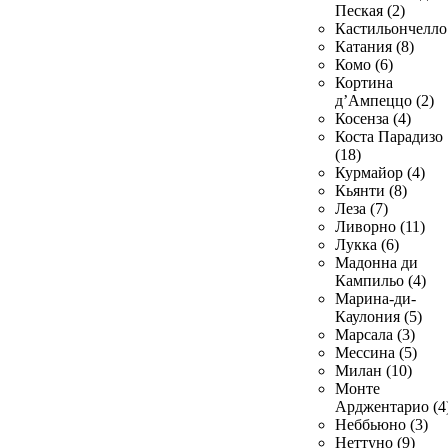
Пеская (2)
Кастильончелло 
Катания (8)
Комо (6)
Кортина
д’Ампеццо (2)
Косенза (4)
Коста Парадизо
(18)
Курмайор (4)
Кьянти (8)
Леза (7)
Ливорно (11)
Лукка (6)
Мадонна ди
Кампильо (4)
Марина-ди-
Каулония (5)
Марсала (3)
Мессина (5)
Милан (10)
Монте
Арджентарио (4
Неббьюно (3)
Неттуно (9)