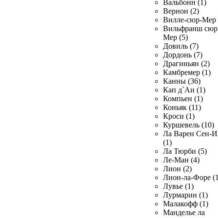
Вальбонн (1)
Вернон (2)
Вилле-сюр-Мер 
Вильфранш сюр
Мер (5)
Довиль (7)
Дордонь (7)
Драгиньян (2)
Камбремер (1)
Канны (36)
Кап д`Аи (1)
Компьен (1)
Коньяк (11)
Кроси (1)
Куршевель (10)
Ла Варен Сен-И
(1)
Ла Тюрби (5)
Ле-Ман (4)
Лион (2)
Лион-ла-Форе (1
Лувье (1)
Лурмарин (1)
Малакофф (1)
Манделье ла