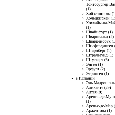
Тойтобургер-Ва
(1)
Хойзенштамм (1
Хольцкирхен (1
Хоххайм-на-Ма
(1)
Швайнфурт (1)
Шварцвальд (2)
Шварценбрук (1
Шнефердинген (
Штарнберг (1)
Штральзунд (1)
Штутгарт (6)
Энген (1)
Эрфурт (2)
Этринген (1)
в Испании
Эль Мадроньяль 
Аликанте (29)
Алтея (8)
Аренис-де-Мун
(1)
Ареньс-де-Мар (
Аржентона (1)