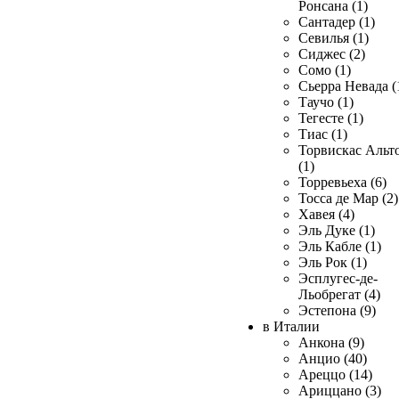
Ронсана (1)
Сантадер (1)
Севилья (1)
Сиджес (2)
Сомо (1)
Сьерра Невада (
Таучо (1)
Тегесте (1)
Тиас (1)
Торвискас Альт
(1)
Торревьеха (6)
Тосса де Мар (2)
Хавея (4)
Эль Дуке (1)
Эль Кабле (1)
Эль Рок (1)
Эсплугес-де-
Льобрегат (4)
Эстепона (9)
в Италии
Анкона (9)
Анцио (40)
Ареццо (14)
Ариццано (3)