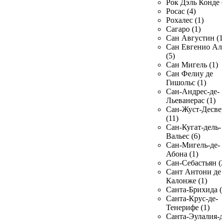
Рок Дэль Конде 
Росас (4)
Рохалес (1)
Сагаро (1)
Сан Августин (1
Сан Евгенио Ал
(5)
Сан Мигель (1)
Сан Фелиу де
Гишольс (1)
Сан-Андрес-де-
Льеванерас (1)
Сан-Жуст-Десве
(11)
Сан-Кугат-дель-
Вальес (6)
Сан-Мигель-де-
Абона (1)
Сан-Себастьян (
Сант Антони де
Калонже (1)
Санта-Брихида (
Санта-Крус-де-
Тенерифе (1)
Санта-Эулалия-д