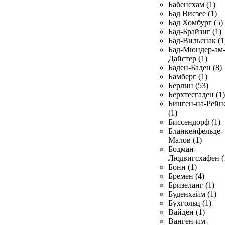
Бабенсхам (1)
Бад Висзее (1)
Бад Хомбург (5)
Бад-Брайзиг (1)
Бад-Вильснак (1
Бад-Мюндер-ам
Дайстер (1)
Баден-Баден (8)
Бамберг (1)
Берлин (53)
Берхтесгаден (1)
Бинген-на-Рейн
(1)
Биссендорф (1)
Бланкенфельде-
Малов (1)
Бодман-
Людвигсхафен (
Бонн (1)
Бремен (4)
Бризеланг (1)
Буденхайм (1)
Бухгольц (1)
Вайден (1)
Ванген-им-