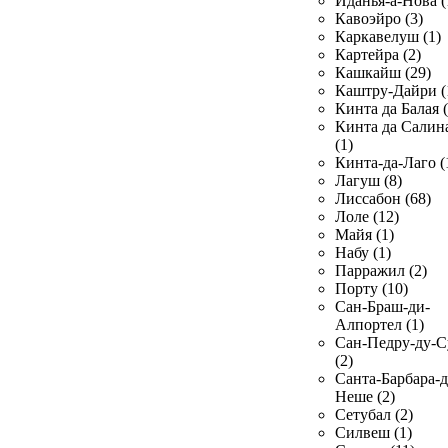
Иданья-а-Нова (
Кавоэйро (3)
Каркавелуш (1)
Картейра (2)
Кашкайш (29)
Каштру-Дайри (
Кинта да Балая (
Кинта да Салин
(1)
Кинта-да-Лаго (
Лагуш (8)
Лиссабон (68)
Лоле (12)
Майя (1)
Набу (1)
Парражил (2)
Порту (10)
Сан-Браш-ди-
Алпортел (1)
Сан-Педру-ду-С
(2)
Санта-Барбара-д
Неше (2)
Сетубал (2)
Силвеш (1)