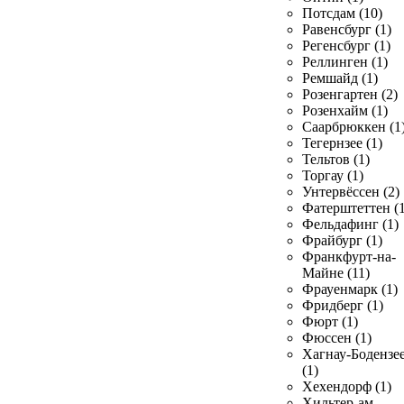
Потсдам (10)
Равенсбург (1)
Регенсбург (1)
Реллинген (1)
Ремшайд (1)
Розенгартен (2)
Розенхайм (1)
Саарбрюккен (1
Тегернзее (1)
Тельтов (1)
Торгау (1)
Унтервёссен (2)
Фатерштеттен (1
Фельдафинг (1)
Фрайбург (1)
Франкфурт-на-
Майне (11)
Фрауенмарк (1)
Фридберг (1)
Фюрт (1)
Фюссен (1)
Хагнау-Бодензе
(1)
Хехендорф (1)
Хильтер-ам-