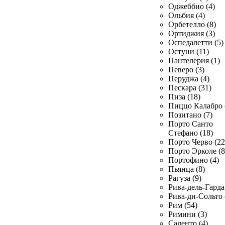
Оджеббио (4)
Ольбия (4)
Орбетелло (8)
Ортиджия (3)
Оспедалетти (5)
Остуни (11)
Пантелерия (1)
Певеро (3)
Перуджа (4)
Пескара (31)
Пиза (18)
Пиццо Калабро 
Позитано (7)
Порто Санто
Стефано (18)
Порто Черво (22
Порто Эрколе (8
Портофино (4)
Пьянца (8)
Рагуза (9)
Рива-дель-Гарда 
Рива-ди-Сольто 
Рим (54)
Римини (3)
Саленто (4)