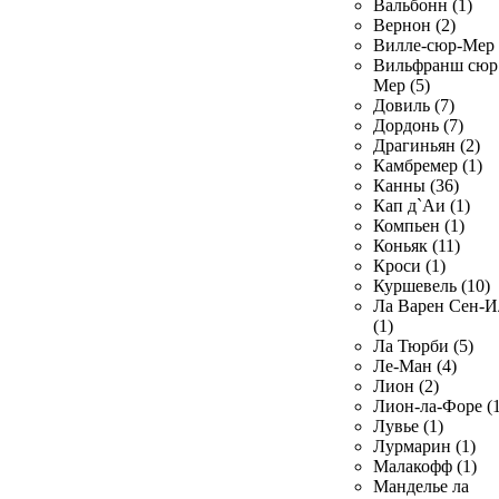
Вальбонн (1)
Вернон (2)
Вилле-сюр-Мер 
Вильфранш сюр
Мер (5)
Довиль (7)
Дордонь (7)
Драгиньян (2)
Камбремер (1)
Канны (36)
Кап д`Аи (1)
Компьен (1)
Коньяк (11)
Кроси (1)
Куршевель (10)
Ла Варен Сен-И
(1)
Ла Тюрби (5)
Ле-Ман (4)
Лион (2)
Лион-ла-Форе (1
Лувье (1)
Лурмарин (1)
Малакофф (1)
Манделье ла