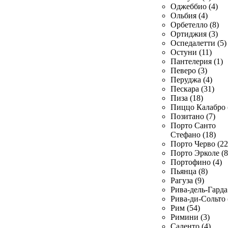
Оджеббио (4)
Ольбия (4)
Орбетелло (8)
Ортиджия (3)
Оспедалетти (5)
Остуни (11)
Пантелерия (1)
Певеро (3)
Перуджа (4)
Пескара (31)
Пиза (18)
Пиццо Калабро 
Позитано (7)
Порто Санто
Стефано (18)
Порто Черво (22
Порто Эрколе (8
Портофино (4)
Пьянца (8)
Рагуза (9)
Рива-дель-Гарда 
Рива-ди-Сольто 
Рим (54)
Римини (3)
Саленто (4)