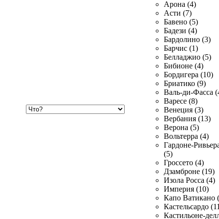
Арона (4)
Асти (7)
Бавено (5)
Бадези (4)
Бардолино (3)
Барчис (1)
Белладжио (5)
Бибионе (4)
Бордигера (10)
Бриатико (9)
Валь-ди-Фасса (
Варесе (8)
Хочу
Венеция (3)
купить
Вербания (13)
Верона (5)
Вольтерра (4)
Гардоне-Ривьер
(5)
Гроссето (4)
Дзамброне (19)
Изола Росса (4)
Империя (10)
Капо Ватикано (
Кастельсардо (1
Кастильоне-делл