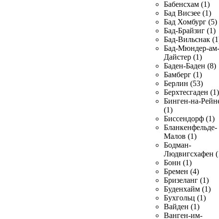
Бабенсхам (1)
Бад Висзее (1)
Бад Хомбург (5)
Бад-Брайзиг (1)
Бад-Вильснак (1
Бад-Мюндер-ам
Дайстер (1)
Баден-Баден (8)
Бамберг (1)
Берлин (53)
Берхтесгаден (1)
Бинген-на-Рейн
(1)
Биссендорф (1)
Бланкенфельде-
Малов (1)
Бодман-
Людвигсхафен (
Бонн (1)
Бремен (4)
Бризеланг (1)
Буденхайм (1)
Бухгольц (1)
Вайден (1)
Ванген-им-