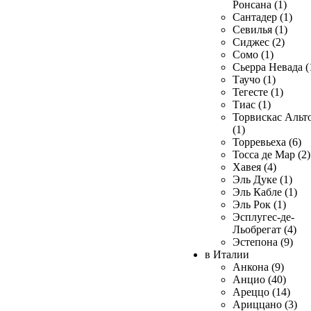
Ронсана (1)
Сантадер (1)
Севилья (1)
Сиджес (2)
Сомо (1)
Сьерра Невада (
Таучо (1)
Тегесте (1)
Тиас (1)
Торвискас Альт
(1)
Торревьеха (6)
Тосса де Мар (2)
Хавея (4)
Эль Дуке (1)
Эль Кабле (1)
Эль Рок (1)
Эсплугес-де-
Льобрегат (4)
Эстепона (9)
в Италии
Анкона (9)
Анцио (40)
Ареццо (14)
Ариццано (3)