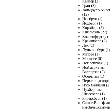
Кайзер (2)
Грац (3)
Зальцбург-Айге
(12)
Инсбрук (1)
Йохберг (1)
Кирхберг (3)
Кицбюэль (27)
Клагенфурт (2)
Крайшберг (2)
Лех (1)
Луцмансбург (1)
Матзее (1)
Мондзее (6)
Нойленгбах (1)
Ноймаркт-ам-
Валлерзее (2)
Оберальм (1)
Перхтольдсдорф
Пух-Халлайн (2
Пухберг-ам-
Шнееберг (1)
Ригерсбург (1)
Санкт-Вольфган
им-Зальцкаммер