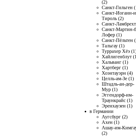
(2)
Санкт-Гильген (
Санкт-Иоганн-и
Тироль (2)
Санкт-Ламбрехт 
Санкт-Мартин-б
Лофер (1)
Санкт-Пёльтен (
Тальгау (1)
Туррахер Хёэ (1
Хайлигенблут (
Хальванг (1)
Хартберг (1)
Хоэнтауэрн (4)
Целль-ам-Зе (1)
Штадль-ан-дер-
Мур (1)
Эггендорф-им-
Траункрайс (1)
Эренхаузен (1)
в Германии
Аугсбург (2)
Ахен (1)
Ашау-им-Кимга
(2)