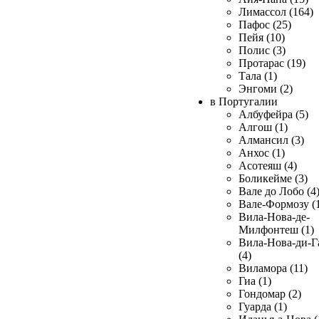
Лимассол (164)
Пафос (25)
Пейя (10)
Полис (3)
Протарас (19)
Тала (1)
Энгоми (2)
в Португалии
Албуфейра (5)
Алгош (1)
Алмансил (3)
Анхос (1)
Асотеяш (4)
Боликейме (3)
Вале до Лобо (4
Вале-Формозу (
Вила-Нова-де-
Милфонтеш (1)
Вила-Нова-ди-Г
(4)
Виламора (11)
Гиа (1)
Гондомар (2)
Гуарда (1)