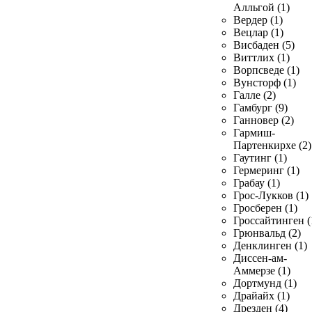
Алльгой (1)
Вердер (1)
Вецлар (1)
Висбаден (5)
Виттлих (1)
Ворпсведе (1)
Вунсторф (1)
Галле (2)
Гамбург (9)
Ганновер (2)
Гармиш-
Партенкирхе (2)
Гаутинг (1)
Гермеринг (1)
Грабау (1)
Грос-Лукков (1)
Гросберен (1)
Гроссайтинген (
Грюнвальд (2)
Денклинген (1)
Диссен-ам-
Аммерзе (1)
Дортмунд (1)
Драйайх (1)
Дрезден (4)