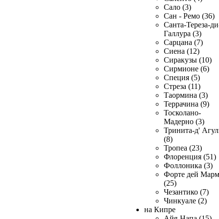
Сало (3)
Сан - Ремо (36)
Санта-Тереза-ди
Галлура (3)
Сарцана (7)
Сиена (12)
Сиракузы (10)
Сирмионе (6)
Специя (5)
Стреза (11)
Таормина (3)
Террачина (9)
Тосколано-
Мадерно (3)
Тринита-д' Агул
(8)
Тропеа (23)
Флоренция (51)
Фоллоника (3)
Форте дей Мар
(25)
Чезантико (7)
Чинкуале (2)
на Кипре
Айя-Напа (15)