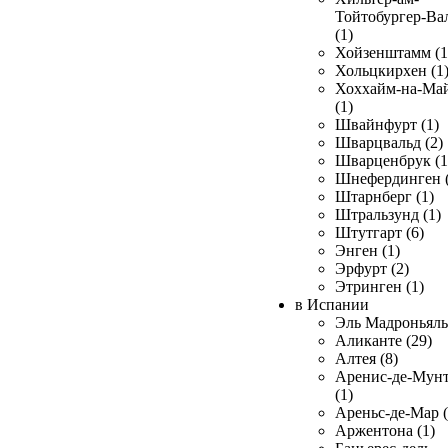
Тойтобургер-Ва
(1)
Хойзенштамм (1
Хольцкирхен (1
Хоххайм-на-Ма
(1)
Швайнфурт (1)
Шварцвальд (2)
Шварценбрук (1
Шнефердинген (
Штарнберг (1)
Штральзунд (1)
Штутгарт (6)
Энген (1)
Эрфурт (2)
Этринген (1)
в Испании
Эль Мадроньяль 
Аликанте (29)
Алтея (8)
Аренис-де-Мун
(1)
Ареньс-де-Мар (
Аржентона (1)