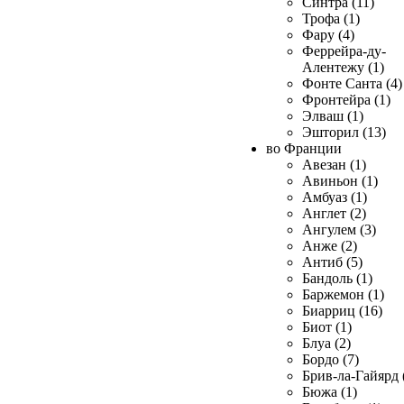
Синтра (11)
Трофа (1)
Фару (4)
Феррейра-ду-
Алентежу (1)
Фонте Санта (4)
Фронтейра (1)
Элваш (1)
Эшторил (13)
во Франции
Авезан (1)
Авиньон (1)
Амбуаз (1)
Англет (2)
Ангулем (3)
Анже (2)
Антиб (5)
Бандоль (1)
Баржемон (1)
Биарриц (16)
Биот (1)
Блуа (2)
Бордо (7)
Брив-ла-Гайярд 
Бюжа (1)