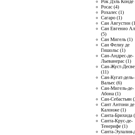
Рок Дэль Конде 
Росас (4)
Рохалес (1)
Сагаро (1)
Сан Августин (1
Сан Евгенио Ал
(5)
Сан Мигель (1)
Сан Фелиу де
Гишольс (1)
Сан-Андрес-де-
Льеванерас (1)
Сан-Жуст-Десве
(11)
Сан-Кугат-дель-
Вальес (6)
Сан-Мигель-де-
Абона (1)
Сан-Себастьян (
Сант Антони де
Калонже (1)
Санта-Брихида (
Санта-Крус-де-
Тенерифе (1)
Санта-Эулалия-д