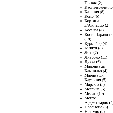
Пеская (2)
Кастильончелло 
Катания (8)
Комо (6)
Кортина
д’Ампеццо (2)
Косенза (4)
Коста Парадизо
(18)
Курмайор (4)
Кьянти (8)
Леза (7)
Ливорно (11)
Лукка (6)
Мадонна ди
Кампильо (4)
Марина-ди-
Каулония (5)
Марсала (3)
Мессина (5)
Милан (10)
Монте
Арджентарио (4
Неббьюно (3)
Неттуно (9)