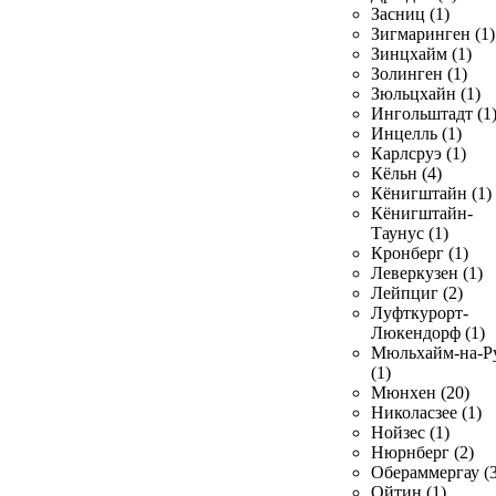
Засниц (1)
Зигмаринген (1)
Зинцхайм (1)
Золинген (1)
Зюльцхайн (1)
Ингольштадт (1
Инцелль (1)
Карлсруэ (1)
Кёльн (4)
Кёнигштайн (1)
Кёнигштайн-
Таунус (1)
Кронберг (1)
Леверкузен (1)
Лейпциг (2)
Луфткурорт-
Люкендорф (1)
Мюльхайм-на-Р
(1)
Мюнхен (20)
Николасзее (1)
Нойзес (1)
Нюрнберг (2)
Обераммергау (3
Ойтин (1)