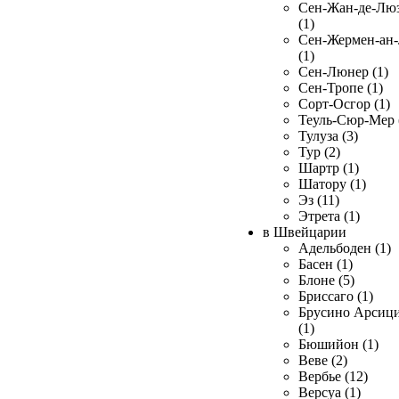
Сен-Жан-де-Лю
(1)
Сен-Жермен-ан
(1)
Сен-Люнер (1)
Сен-Тропе (1)
Сорт-Осгор (1)
Теуль-Сюр-Мер 
Тулуза (3)
Тур (2)
Шартр (1)
Шатору (1)
Эз (11)
Этрета (1)
в Швейцарии
Адельбоден (1)
Басен (1)
Блоне (5)
Бриссаго (1)
Брусино Арсиц
(1)
Бюшийон (1)
Веве (2)
Вербье (12)
Версуа (1)