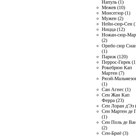
Напуль (1)
Межев (10)
Монсегюр (1)
Мужен (2)
Нейи-сюр-Сен (
Ницца (12)
Ножан-сюр-Ма
(2)
Орибо сюр Сиа
(1)
Париж (120)
Перрос-Гирек (1
Рокебрюн Кап
Мартен (7)
Рюэй-Мальмезо
(1)
Сан Агнес (1)
Сен Жан Кап
Ферра (23)
Сен Лоран д'Эз 
Сен Мартен де 
(1)
Сен Поль де Ва
(2)
Сен-Бриё (3)