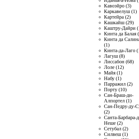
Иданья-а-Нова (
Кавоэйро (3)
Каркавелуш (1)
Картейра (2)
Кашкайш (29)
Каштру-Дайри (
Кинта да Балая (
Кинта да Салин
(1)
Кинта-да-Лаго (
Лагуш (8)
Лиссабон (68)
Лоле (12)
Майя (1)
Набу (1)
Парражил (2)
Порту (10)
Сан-Браш-ди-
Алпортел (1)
Сан-Педру-ду-С
(2)
Санта-Барбара-д
Неше (2)
Сетубал (2)
Силвеш (1)