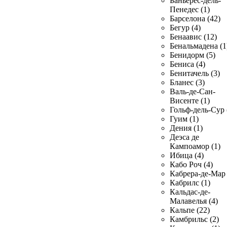
Баньерес-дель-
Пенедес (1)
Барселона (42)
Бегур (4)
Бенаавис (12)
Бенальмадена (1
Бенидорм (5)
Бениса (4)
Бенитачель (3)
Бланес (3)
Валь-де-Сан-
Висенте (1)
Гольф-дель-Сур 
Гуим (1)
Дения (1)
Деэса де
Кампоамор (1)
Ибица (4)
Кабо Роч (4)
Кабрера-де-Мар 
Кабрилс (1)
Кальдас-де-
Малавелья (4)
Кальпе (22)
Камбрильс (2)