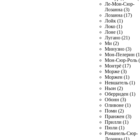
Ле-Мон-Сюр-
Лозанна (3)
Лозанна (17)
Лойк (1)
Локо (1)
Лоне (1)
Лугано (21)
Ми (2)
Минузио (3)
Мон-Пелерин (1
Мон-Сюр-Роль (
Монтрё (17)
Морже (3)
Моржен (1)
Невшатель (1)
Ньон (2)
Оберриден (1)
Обонн (3)
Оливоне (1)
Поми (2)
Пранжен (3)
Прилли (1)
Пюли (1)
Романель-Сюр-
Лозанна (1)