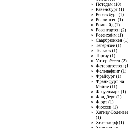
Потсдам (10)
Равенсбург (1)
Регенсбург (1)
Реллинген (1)
Ремшайд (1)
Розенгартен (2)
Розенхайм (1)
Саарбрюккен (1
Тегернзее (1)
Тельтов (1)
Торгау (1)
Унтервёссен (2)
Фатерштеттен (1
Фельдафинг (1)
Фрайбург (1)
Франкфурт-на-
Майне (11)
Фрауенмарк (1)
Фридберг (1)
Фюрт (1)
Фюссен (1)
Хагнау-Бодензе
(1)
Хехендорф (1)
Хильтер-ам-