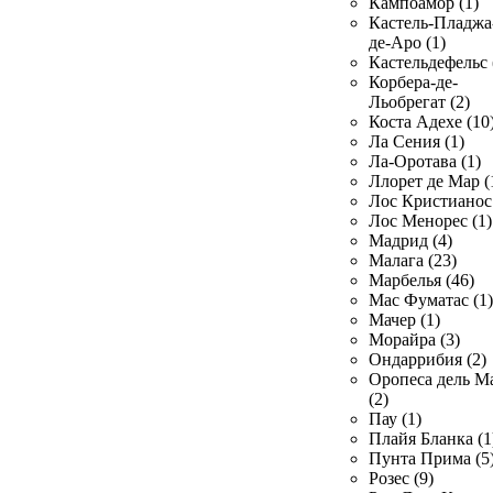
Кампоамор (1)
Кастель-Пладжа
де-Аро (1)
Кастельдефельс 
Корбера-де-
Льобрегат (2)
Коста Адехе (10
Ла Сения (1)
Ла-Оротава (1)
Ллорет де Мар (
Лос Кристианос 
Лос Менорес (1)
Мадрид (4)
Малага (23)
Марбелья (46)
Мас Фуматас (1)
Мачер (1)
Морайра (3)
Ондаррибия (2)
Оропеса дель М
(2)
Пау (1)
Плайя Бланка (1
Пунта Прима (5
Розес (9)