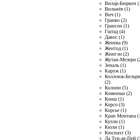
Вилар-Бюркен (
Вильнёв (1)
Вич (1)
Гранво (2)
Грансон (1)
Гштад (4)
Давос (1)
Женева (9)
Жентод (1)
Жингэн (2)
Жутан-Мезери (
Зеналь (1)
Каруж (1)
Коллонж-Бельр
(2)
Колони (5)
Комюньи (2)
Конш (1)
Корсо (3)
Корсье (1)
Кран Монтана (
Кулли (1)
Кюли (1)
Кюснахт (3)
Ла Тур-де-Пей (