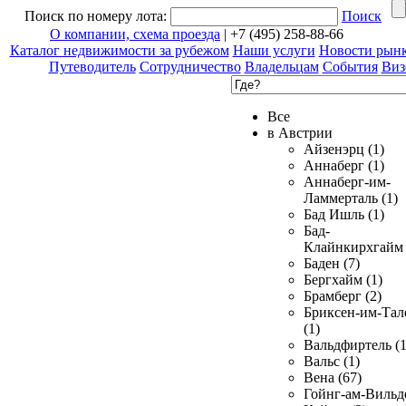
Поиск по номеру лота:
Поиск
О компании, схема проезда
| +7 (495) 258-88-66
Каталог недвижимости за рубежом
Наши услуги
Новости рын
Путеводитель
Сотрудничество
Владельцам
События
Виз
Все
в Австрии
Айзенэрц (1)
Аннаберг (1)
Аннаберг-им-
Ламмерталь (1)
Бад Ишль (1)
Бад-
Клайнкирхгайм 
Баден (7)
Бергхайм (1)
Брамберг (2)
Бриксен-им-Тал
(1)
Вальдфиртель (1
Вальс (1)
Вена (67)
Гойнг-ам-Вильд