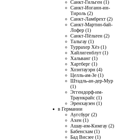
Санкт-Гильген (1)
Санкт-Иоганн-ин-
Тироль (2)
Санкт-Ламбрехт (2)
Санкт-Мартин-бай-
Лофер (1)
Санкт-Пёльтен (2)
Тальгау (1)
Туррахер Хёэ (1)
Хайлигенблут (1)
Хальванг (1)
Хартберг (1)
Хоэнтауэрн (4)
Целль-ам-Зе (1)
Штадль-ан-дер-Мур
(1)
Эггендорф-им-
Траункрайс (1)
Эренхаузен (1)
в Германии
Аугсбург (2)
Ахен (1)
Ашау-им-Кимгау (2)
Бабенсхам (1)
Бад Висзее (1)