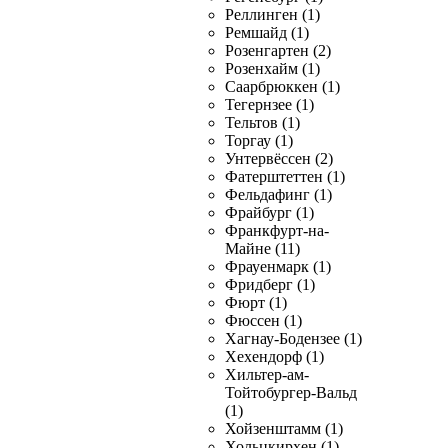
Реллинген (1)
Ремшайд (1)
Розенгартен (2)
Розенхайм (1)
Саарбрюккен (1)
Тегернзее (1)
Тельтов (1)
Торгау (1)
Унтервёссен (2)
Фатерштеттен (1)
Фельдафинг (1)
Фрайбург (1)
Франкфурт-на-
Майне (11)
Фрауенмарк (1)
Фридберг (1)
Фюрт (1)
Фюссен (1)
Хагнау-Бодензее (1)
Хехендорф (1)
Хильтер-ам-
Тойтобургер-Вальд
(1)
Хойзенштамм (1)
Хольцкирхен (1)