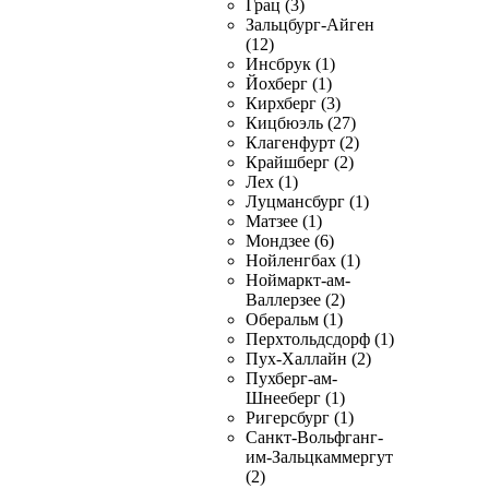
Грац (3)
Зальцбург-Айген
(12)
Инсбрук (1)
Йохберг (1)
Кирхберг (3)
Кицбюэль (27)
Клагенфурт (2)
Крайшберг (2)
Лех (1)
Луцмансбург (1)
Матзее (1)
Мондзее (6)
Нойленгбах (1)
Ноймаркт-ам-
Валлерзее (2)
Оберальм (1)
Перхтольдсдорф (1)
Пух-Халлайн (2)
Пухберг-ам-
Шнееберг (1)
Ригерсбург (1)
Санкт-Вольфганг-
им-Зальцкаммергут
(2)