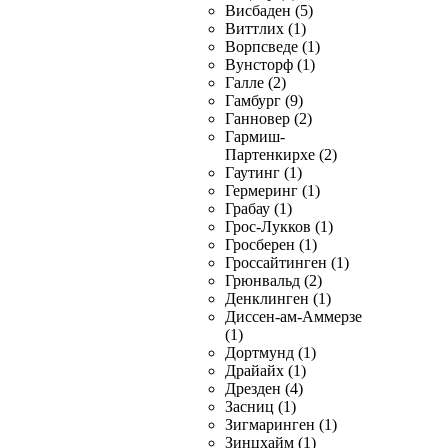
Висбаден (5)
Виттлих (1)
Ворпсведе (1)
Вунсторф (1)
Галле (2)
Гамбург (9)
Ганновер (2)
Гармиш-
Партенкирхе (2)
Гаутинг (1)
Гермеринг (1)
Грабау (1)
Грос-Лукков (1)
Гросберен (1)
Гроссайтинген (1)
Грюнвальд (2)
Денклинген (1)
Диссен-ам-Аммерзе
(1)
Дортмунд (1)
Драйайх (1)
Дрезден (4)
Засниц (1)
Зигмаринген (1)
Зинцхайм (1)