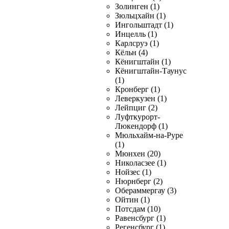
Золинген (1)
Зюльцхайн (1)
Ингольштадт (1)
Инцелль (1)
Карлсруэ (1)
Кёльн (4)
Кёнигштайн (1)
Кёнигштайн-Таунус
(1)
Кронберг (1)
Леверкузен (1)
Лейпциг (2)
Луфткурорт-
Люкендорф (1)
Мюльхайм-на-Руре
(1)
Мюнхен (20)
Николасзее (1)
Нойзес (1)
Нюрнберг (2)
Обераммергау (3)
Ойтин (1)
Потсдам (10)
Равенсбург (1)
Регенсбург (1)