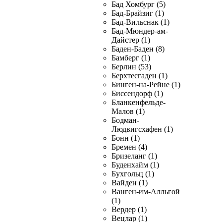
Бад Хомбург (5)
Бад-Брайзиг (1)
Бад-Вильснак (1)
Бад-Мюндер-ам-
Дайстер (1)
Баден-Баден (8)
Бамберг (1)
Берлин (53)
Берхтесгаден (1)
Бинген-на-Рейне (1)
Биссендорф (1)
Бланкенфельде-
Малов (1)
Бодман-
Людвигсхафен (1)
Бонн (1)
Бремен (4)
Бризеланг (1)
Буденхайм (1)
Бухгольц (1)
Вайден (1)
Ванген-им-Алльгой
(1)
Вердер (1)
Вецлар (1)