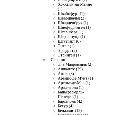
Хоххайм-на-Майне
(1)
Швайнфурт (1)
Шварцвальд (2)
Шварценбрук (1)
Шнефердинген (1)
Штарнберг (1)
Штральзунд (1)
Штутгарт (6)
Энген (1)
Эрфурт (2)
Этринген (1)
в Испании
Эль Мадроньяль (2)
Аликанте (29)
Алтея (8)
Аренис-де-Мунт (1)
Ареньс-де-Мар (1)
Аржентона (1)
Баньерес-дель-
Пенедес (1)
Барселона (42)
Бегур (4)
Бенаавис (12)