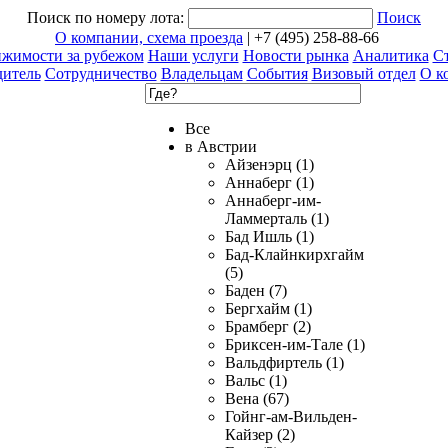
Поиск по номеру лота:
Поиск
О компании, схема проезда
| +7 (495) 258-88-66
ижимости за рубежом
Наши услуги
Новости рынка
Аналитика
Ст
дитель
Сотрудничество
Владельцам
События
Визовый отдел
О к
Все
в Австрии
Айзенэрц (1)
Аннаберг (1)
Аннаберг-им-
Ламмерталь (1)
Бад Ишль (1)
Бад-Клайнкирхгайм
(5)
Баден (7)
Бергхайм (1)
Брамберг (2)
Бриксен-им-Тале (1)
Вальдфиртель (1)
Вальс (1)
Вена (67)
Гойнг-ам-Вильден-
Кайзер (2)