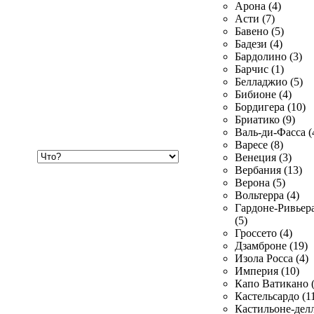
Арона (4)
Асти (7)
Бавено (5)
Бадези (4)
Бардолино (3)
Барчис (1)
Белладжио (5)
Бибионе (4)
Бордигера (10)
Бриатико (9)
Валь-ди-Фасса (
Варесе (8)
Хочу
Венеция (3)
купить
Вербания (13)
Верона (5)
Вольтерра (4)
Гардоне-Ривьер
(5)
Гроссето (4)
Дзамброне (19)
Изола Росса (4)
Империя (10)
Капо Ватикано (
Кастельсардо (1
Кастильоне-делл