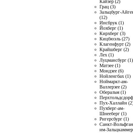
Кайзер (2)
Грац (3)
Зальцбург-Айге
(12)
Инсбрук (1)
Йохберг (1)
Кирхберг (3)
Кицбюэль (27)
Клагенфурт (2)
Крайшберг (2)
Лех (1)
Луцмансбург (1)
Матзее (1)
Мондзее (6)
Нойленгбах (1)
Ноймаркт-ам-
Валлерзее (2)
Оберальм (1)
Перхтольдсдорф
Пух-Халлайн (2
Пухберг-ам-
Шнееберг (1)
Ригерсбург (1)
Санкт-Вольфган
им-Зальцкаммер