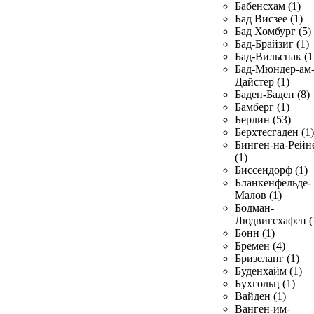
Бабенсхам (1)
Бад Висзее (1)
Бад Хомбург (5)
Бад-Брайзиг (1)
Бад-Вильснак (1
Бад-Мюндер-ам
Дайстер (1)
Баден-Баден (8)
Бамберг (1)
Берлин (53)
Берхтесгаден (1)
Бинген-на-Рейн
(1)
Биссендорф (1)
Бланкенфельде-
Малов (1)
Бодман-
Людвигсхафен (
Бонн (1)
Бремен (4)
Бризеланг (1)
Буденхайм (1)
Бухгольц (1)
Вайден (1)
Ванген-им-