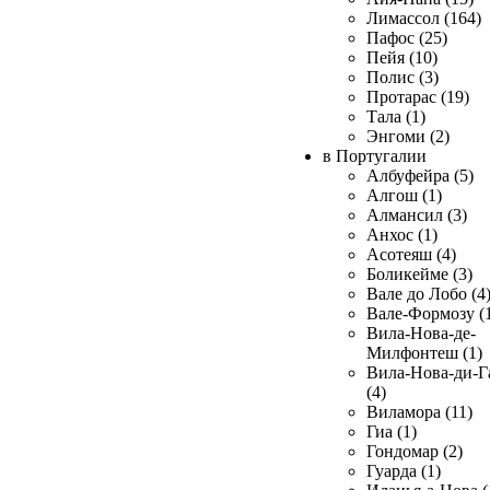
Лимассол (164)
Пафос (25)
Пейя (10)
Полис (3)
Протарас (19)
Тала (1)
Энгоми (2)
в Португалии
Албуфейра (5)
Алгош (1)
Алмансил (3)
Анхос (1)
Асотеяш (4)
Боликейме (3)
Вале до Лобо (4
Вале-Формозу (
Вила-Нова-де-
Милфонтеш (1)
Вила-Нова-ди-Г
(4)
Виламора (11)
Гиа (1)
Гондомар (2)
Гуарда (1)