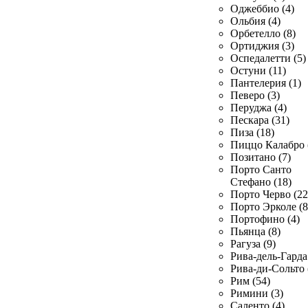
Оджеббио (4)
Ольбия (4)
Орбетелло (8)
Ортиджия (3)
Оспедалетти (5)
Остуни (11)
Пантелерия (1)
Певеро (3)
Перуджа (4)
Пескара (31)
Пиза (18)
Пиццо Калабро 
Позитано (7)
Порто Санто
Стефано (18)
Порто Черво (22
Порто Эрколе (8
Портофино (4)
Пьянца (8)
Рагуза (9)
Рива-дель-Гарда 
Рива-ди-Сольто 
Рим (54)
Римини (3)
Саленто (4)