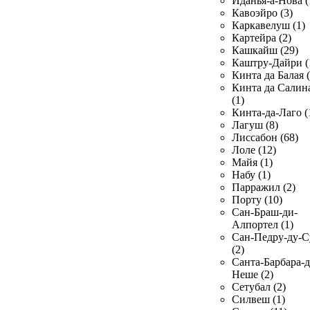
Иданья-а-Нова (
Кавоэйро (3)
Каркавелуш (1)
Картейра (2)
Кашкайш (29)
Каштру-Дайри (
Кинта да Балая (
Кинта да Салин
(1)
Кинта-да-Лаго (
Лагуш (8)
Лиссабон (68)
Лоле (12)
Майя (1)
Набу (1)
Парражил (2)
Порту (10)
Сан-Браш-ди-
Алпортел (1)
Сан-Педру-ду-С
(2)
Санта-Барбара-д
Неше (2)
Сетубал (2)
Силвеш (1)