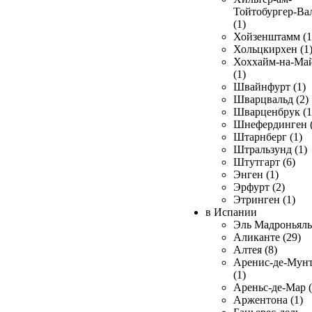
Тойтобургер-Ва
(1)
Хойзенштамм (1
Хольцкирхен (1
Хоххайм-на-Ма
(1)
Швайнфурт (1)
Шварцвальд (2)
Шварценбрук (1
Шнефердинген (
Штарнберг (1)
Штральзунд (1)
Штутгарт (6)
Энген (1)
Эрфурт (2)
Этринген (1)
в Испании
Эль Мадроньяль 
Аликанте (29)
Алтея (8)
Аренис-де-Мун
(1)
Ареньс-де-Мар (
Аржентона (1)