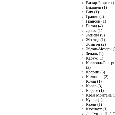
Вилар-Бюркен (
Вильнёв (1)
Вич (1)
Гранво (2)
Грансон (1)
Гштад (4)
Давос (1)
Женева (9)
Жентод (1)
Жингэн (2)
Жутан-Мезери (
Зеналь (1)
Каруж (1)
Коллонж-Бельр
(2)
Колони (5)
Комюньи (2)
Конш (1)
Корсо (3)
Корсье (1)
Кран Монтана (
Кулли (1)
Кюли (1)
Кюснахт (3)
Ла Тур-де-Пей (