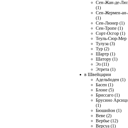
Сен-Жан-де-Лю
(1)
Сен-Жермен-ан
(1)
Сен-Люнер (1)
Сен-Тропе (1)
Сорт-Осгор (1)
Теуль-Сюр-Мер 
Тулуза (3)
Тур (2)
Шартр (1)
Шатору (1)
Эз (11)
Этрета (1)
в Швейцарии
Адельбоден (1)
Басен (1)
Блоне (5)
Бриссаго (1)
Брусино Арсиц
(1)
Бюшийон (1)
Веве (2)
Вербье (12)
Версуа (1)