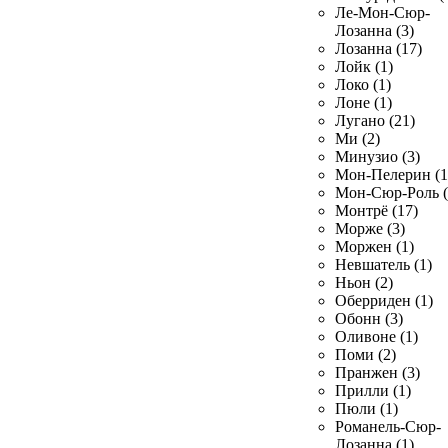
Ле-Мон-Сюр-
Лозанна (3)
Лозанна (17)
Лойк (1)
Локо (1)
Лоне (1)
Лугано (21)
Ми (2)
Минузио (3)
Мон-Пелерин (1
Мон-Сюр-Роль (
Монтрё (17)
Морже (3)
Моржен (1)
Невшатель (1)
Ньон (2)
Оберриден (1)
Обонн (3)
Оливоне (1)
Поми (2)
Пранжен (3)
Прилли (1)
Пюли (1)
Романель-Сюр-
Лозанна (1)