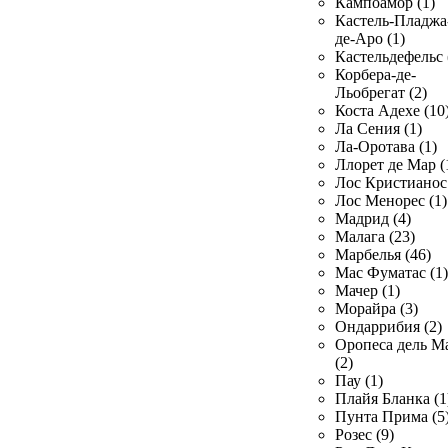
Кампоамор (1)
Кастель-Пладжа
де-Аро (1)
Кастельдефельс 
Корбера-де-
Льобрегат (2)
Коста Адехе (10
Ла Сения (1)
Ла-Оротава (1)
Ллорет де Мар (
Лос Кристианос 
Лос Менорес (1)
Мадрид (4)
Малага (23)
Марбелья (46)
Мас Фуматас (1)
Мачер (1)
Морайра (3)
Ондаррибия (2)
Оропеса дель М
(2)
Пау (1)
Плайя Бланка (1
Пунта Прима (5
Розес (9)