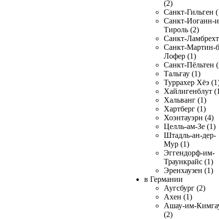
(2)
Санкт-Гильген (
Санкт-Иоганн-и
Тироль (2)
Санкт-Ламбрехт 
Санкт-Мартин-б
Лофер (1)
Санкт-Пёльтен (
Тальгау (1)
Туррахер Хёэ (1
Хайлигенблут (
Хальванг (1)
Хартберг (1)
Хоэнтауэрн (4)
Целль-ам-Зе (1)
Штадль-ан-дер-
Мур (1)
Эггендорф-им-
Траункрайс (1)
Эренхаузен (1)
в Германии
Аугсбург (2)
Ахен (1)
Ашау-им-Кимга
(2)