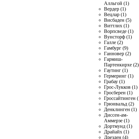
Алльгой (1)
Вердер (1)
Вецлар (1)
Висбаден (5)
Виттлих (1)
Ворпсведе (1)
Вунсторф (1)
Галле (2)
Гамбург (9)
Ганновер (2)
Гармиш-
Партенкирхе (2)
Гаутинг (1)
Гермеринг (1)
Грабау (1)
Грос-Лукков (1)
Гросберен (1)
Гроссайтинген (
Грюнвальд (2)
Денклинген (1)
Диссен-ам-
Аммерзе (1)
Дортмунд (1)
Драйайх (1)
Дрезден (4)