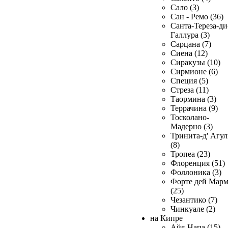
Сало (3)
Сан - Ремо (36)
Санта-Тереза-ди
Галлура (3)
Сарцана (7)
Сиена (12)
Сиракузы (10)
Сирмионе (6)
Специя (5)
Стреза (11)
Таормина (3)
Террачина (9)
Тосколано-
Мадерно (3)
Тринита-д' Агул
(8)
Тропеа (23)
Флоренция (51)
Фоллоника (3)
Форте дей Мар
(25)
Чезантико (7)
Чинкуале (2)
на Кипре
Айя-Напа (15)