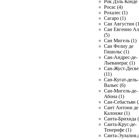
Рок Дэль Конде 
Росас (4)
Рохалес (1)
Сагаро (1)
Сан Августин (1
Сан Евгенио Ал
(5)
Сан Мигель (1)
Сан Фелиу де
Гишольс (1)
Сан-Андрес-де-
Льеванерас (1)
Сан-Жуст-Десве
(11)
Сан-Кугат-дель-
Вальес (6)
Сан-Мигель-де-
Абона (1)
Сан-Себастьян (
Сант Антони де
Калонже (1)
Санта-Брихида (
Санта-Крус-де-
Тенерифе (1)
Санта-Эулалия-д