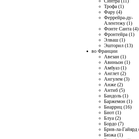
Синтра (11)
Трофа (1)
Фару (4)
Феррейра-ду-
Алентежу (1)
Фонте Санта (4)
Фронтейра (1)
Элваш (1)
Эшторил (13)
во Франции
Авезан (1)
Авиньон (1)
Амбуаз (1)
Англет (2)
Ангулем (3)
Анже (2)
Антиб (5)
Бандоль (1)
Баржемон (1)
Биарриц (16)
Биот (1)
Блуа (2)
Бордо (7)
Брив-ла-Гайярд 
Бюжа (1)