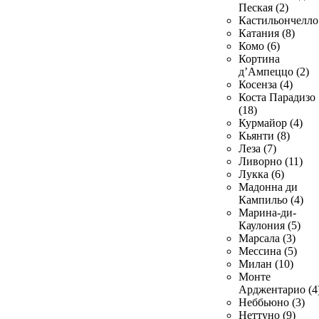
Пеская (2)
Кастильончелло 
Катания (8)
Комо (6)
Кортина
д’Ампеццо (2)
Косенза (4)
Коста Парадизо
(18)
Курмайор (4)
Кьянти (8)
Леза (7)
Ливорно (11)
Лукка (6)
Мадонна ди
Кампильо (4)
Марина-ди-
Каулония (5)
Марсала (3)
Мессина (5)
Милан (10)
Монте
Арджентарио (4
Неббьюно (3)
Неттуно (9)