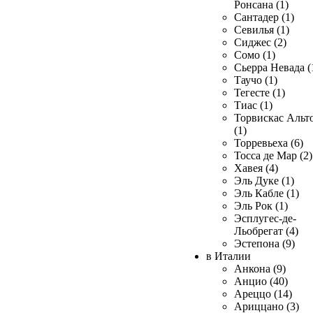
Ронсана (1)
Сантадер (1)
Севилья (1)
Сиджес (2)
Сомо (1)
Сьерра Невада (
Таучо (1)
Тегесте (1)
Тиас (1)
Торвискас Альт
(1)
Торревьеха (6)
Тосса де Мар (2)
Хавея (4)
Эль Дуке (1)
Эль Кабле (1)
Эль Рок (1)
Эсплугес-де-
Льобрегат (4)
Эстепона (9)
в Италии
Анкона (9)
Анцио (40)
Ареццо (14)
Ариццано (3)