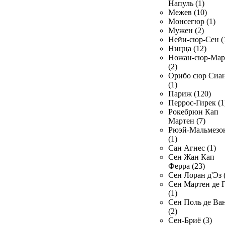
Напуль (1)
Межев (10)
Монсегюр (1)
Мужен (2)
Нейи-сюр-Сен (
Ницца (12)
Ножан-сюр-Ма
(2)
Орибо сюр Сиа
(1)
Париж (120)
Перрос-Гирек (1
Рокебрюн Кап
Мартен (7)
Рюэй-Мальмезо
(1)
Сан Агнес (1)
Сен Жан Кап
Ферра (23)
Сен Лоран д'Эз 
Сен Мартен де 
(1)
Сен Поль де Ва
(2)
Сен-Бриё (3)