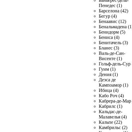
Баньерес-дель-
Пенедес (1)
Барселона (42)
Бегур (4)
Бенаавис (12)
Бенальмадена (1
Бенидорм (5)
Бениса (4)
Бенитачель (3)
Бланес (3)
Валь-де-Сан-
Висенте (1)
Гольф-дель-Сур 
Гуим (1)
Дения (1)
Деэса де
Кампоамор (1)
Ибица (4)
Кабо Роч (4)
Кабрера-де-Мар 
Кабрилс (1)
Кальдас-де-
Малавелья (4)
Кальпе (22)
Камбрильс (2)