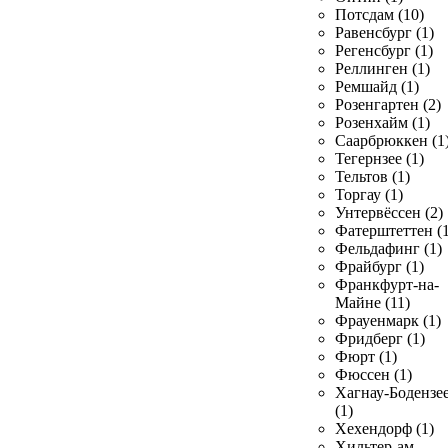
Потсдам (10)
Равенсбург (1)
Регенсбург (1)
Реллинген (1)
Ремшайд (1)
Розенгартен (2)
Розенхайм (1)
Саарбрюккен (1
Тегернзее (1)
Тельтов (1)
Торгау (1)
Унтервёссен (2)
Фатерштеттен (1
Фельдафинг (1)
Фрайбург (1)
Франкфурт-на-
Майне (11)
Фрауенмарк (1)
Фридберг (1)
Фюрт (1)
Фюссен (1)
Хагнау-Бодензе
(1)
Хехендорф (1)
Хильтер-ам-