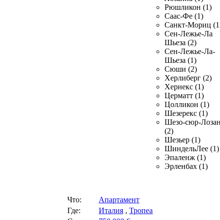
Рюшликон (1)
Саас-Фе (1)
Санкт-Мориц (1
Сен-Лежье-Ла
Шьеза (2)
Сен-Лежье-Ла-
Шьеза (1)
Сюши (2)
Херлиберг (2)
Хернекс (1)
Церматт (1)
Цолликон (1)
Шезерекс (1)
Шезо-сюр-Лоза
(2)
Шезьер (1)
ШиндельЛее (1)
Эпаленж (1)
Эрленбах (1)
Что:
Апартамент
Где:
Италия
,
Тропеа