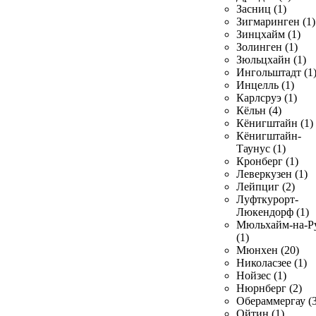
Засниц (1)
Зигмаринген (1)
Зинцхайм (1)
Золинген (1)
Зюльцхайн (1)
Ингольштадт (1
Инцелль (1)
Карлсруэ (1)
Кёльн (4)
Кёнигштайн (1)
Кёнигштайн-
Таунус (1)
Кронберг (1)
Леверкузен (1)
Лейпциг (2)
Луфткурорт-
Люкендорф (1)
Мюльхайм-на-Р
(1)
Мюнхен (20)
Николасзее (1)
Нойзес (1)
Нюрнберг (2)
Обераммергау (3
Ойтин (1)