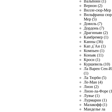
Вальбонн (1)
Вернон (2)
Вилле-сюр-Мер 
Вильфранш сюр
Мер (5)
Довиль (7)
Дордонь (7)
Драгиньян (2)
Камбремер (1)
Канны (36)
Кап д`Аи (1)
Компьен (1)
Коньяк (11)
Кроси (1)
Куршевель (10)
Ла Варен Сен-И
(1)
Ла Тюрби (5)
Ле-Ман (4)
Лион (2)
Лион-ла-Форе (1
Лувье (1)
Лурмарин (1)
Малакофф (1)
Манделье ла