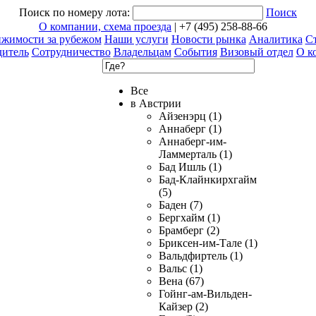
Поиск по номеру лота:
Поиск
О компании, схема проезда
| +7 (495) 258-88-66
ижимости за рубежом
Наши услуги
Новости рынка
Аналитика
Ст
дитель
Сотрудничество
Владельцам
События
Визовый отдел
О к
Все
в Австрии
Айзенэрц (1)
Аннаберг (1)
Аннаберг-им-
Ламмерталь (1)
Бад Ишль (1)
Бад-Клайнкирхгайм
(5)
Баден (7)
Бергхайм (1)
Брамберг (2)
Бриксен-им-Тале (1)
Вальдфиртель (1)
Вальс (1)
Вена (67)
Гойнг-ам-Вильден-
Кайзер (2)