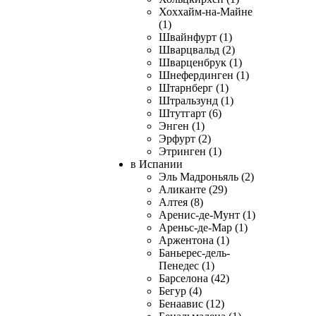
Хоххайм-на-Майне
(1)
Швайнфурт (1)
Шварцвальд (2)
Шварценбрук (1)
Шнефердинген (1)
Штарнберг (1)
Штральзунд (1)
Штутгарт (6)
Энген (1)
Эрфурт (2)
Этринген (1)
в Испании
Эль Мадроньяль (2)
Аликанте (29)
Алтея (8)
Аренис-де-Мунт (1)
Ареньс-де-Мар (1)
Аржентона (1)
Баньерес-дель-
Пенедес (1)
Барселона (42)
Бегур (4)
Бенаавис (12)