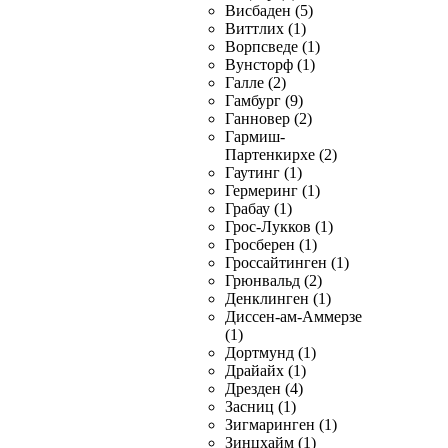
Висбаден (5)
Виттлих (1)
Ворпсведе (1)
Вунсторф (1)
Галле (2)
Гамбург (9)
Ганновер (2)
Гармиш-
Партенкирхе (2)
Гаутинг (1)
Гермеринг (1)
Грабау (1)
Грос-Лукков (1)
Гросберен (1)
Гроссайтинген (1)
Грюнвальд (2)
Денклинген (1)
Диссен-ам-Аммерзе
(1)
Дортмунд (1)
Драйайх (1)
Дрезден (4)
Засниц (1)
Зигмаринген (1)
Зинцхайм (1)