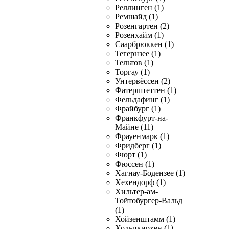
Реллинген (1)
Ремшайд (1)
Розенгартен (2)
Розенхайм (1)
Саарбрюккен (1)
Тегернзее (1)
Тельтов (1)
Торгау (1)
Унтервёссен (2)
Фатерштеттен (1)
Фельдафинг (1)
Фрайбург (1)
Франкфурт-на-
Майне (11)
Фрауенмарк (1)
Фридберг (1)
Фюрт (1)
Фюссен (1)
Хагнау-Бодензее (1)
Хехендорф (1)
Хильтер-ам-
Тойтобургер-Вальд
(1)
Хойзенштамм (1)
Хольцкирхен (1)