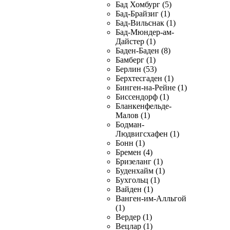
Бад Хомбург (5)
Бад-Брайзиг (1)
Бад-Вильснак (1)
Бад-Мюндер-ам-
Дайстер (1)
Баден-Баден (8)
Бамберг (1)
Берлин (53)
Берхтесгаден (1)
Бинген-на-Рейне (1)
Биссендорф (1)
Бланкенфельде-
Малов (1)
Бодман-
Людвигсхафен (1)
Бонн (1)
Бремен (4)
Бризеланг (1)
Буденхайм (1)
Бухгольц (1)
Вайден (1)
Ванген-им-Алльгой
(1)
Вердер (1)
Вецлар (1)