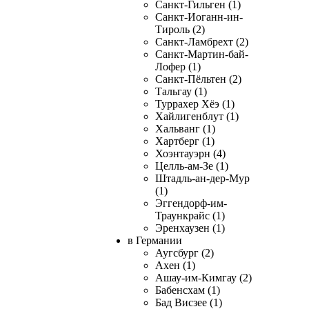
Санкт-Гильген (1)
Санкт-Иоганн-ин-
Тироль (2)
Санкт-Ламбрехт (2)
Санкт-Мартин-бай-
Лофер (1)
Санкт-Пёльтен (2)
Тальгау (1)
Туррахер Хёэ (1)
Хайлигенблут (1)
Хальванг (1)
Хартберг (1)
Хоэнтауэрн (4)
Целль-ам-Зе (1)
Штадль-ан-дер-Мур
(1)
Эггендорф-им-
Траункрайс (1)
Эренхаузен (1)
в Германии
Аугсбург (2)
Ахен (1)
Ашау-им-Кимгау (2)
Бабенсхам (1)
Бад Висзее (1)