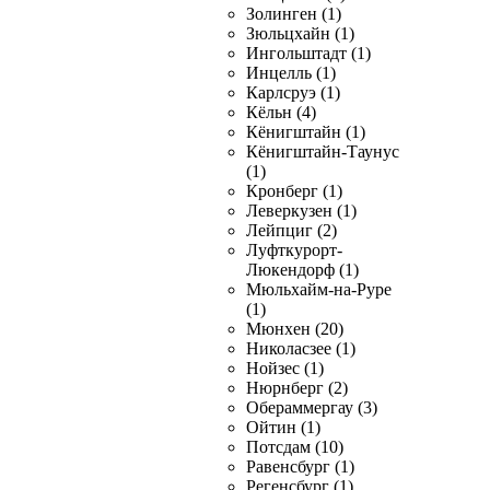
Золинген (1)
Зюльцхайн (1)
Ингольштадт (1)
Инцелль (1)
Карлсруэ (1)
Кёльн (4)
Кёнигштайн (1)
Кёнигштайн-Таунус
(1)
Кронберг (1)
Леверкузен (1)
Лейпциг (2)
Луфткурорт-
Люкендорф (1)
Мюльхайм-на-Руре
(1)
Мюнхен (20)
Николасзее (1)
Нойзес (1)
Нюрнберг (2)
Обераммергау (3)
Ойтин (1)
Потсдам (10)
Равенсбург (1)
Регенсбург (1)