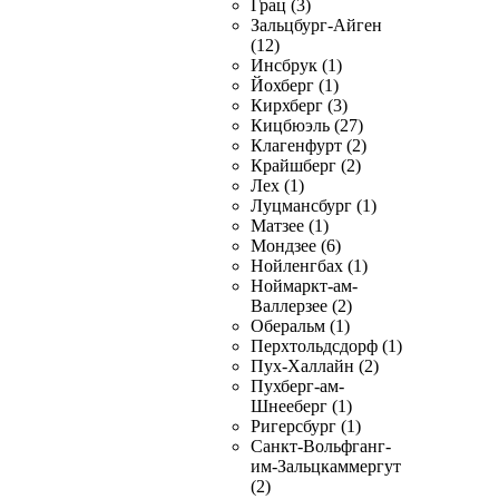
Грац (3)
Зальцбург-Айген
(12)
Инсбрук (1)
Йохберг (1)
Кирхберг (3)
Кицбюэль (27)
Клагенфурт (2)
Крайшберг (2)
Лех (1)
Луцмансбург (1)
Матзее (1)
Мондзее (6)
Нойленгбах (1)
Ноймаркт-ам-
Валлерзее (2)
Оберальм (1)
Перхтольдсдорф (1)
Пух-Халлайн (2)
Пухберг-ам-
Шнееберг (1)
Ригерсбург (1)
Санкт-Вольфганг-
им-Зальцкаммергут
(2)