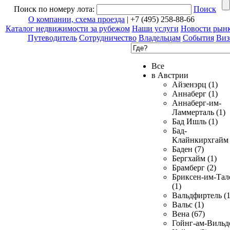
Поиск по номеру лота:
Поиск
О компании, схема проезда
| +7 (495) 258-88-66
Каталог недвижимости за рубежом
Наши услуги
Новости рын
Путеводитель
Сотрудничество
Владельцам
События
Виз
Все
в Австрии
Айзенэрц (1)
Аннаберг (1)
Аннаберг-им-
Ламмерталь (1)
Бад Ишль (1)
Бад-
Клайнкирхгайм 
Баден (7)
Бергхайм (1)
Брамберг (2)
Бриксен-им-Тал
(1)
Вальдфиртель (1
Вальс (1)
Вена (67)
Гойнг-ам-Вильд