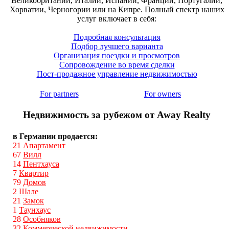
Великобритании, Италии, Испании, Франции, Португалии,
Хорватии, Черногории или на Кипре. Полный спектр наших
услуг включает в себя:
Подробная консультация
Подбор лучшего варианта
Организация поездки и просмотров
Сопровождение во время сделки
Пост-продажное управление недвижимостью
For partners
For owners
Недвижимость за рубежом от Away Realty
в Германии продается:
21
Апартамент
67
Вилл
14
Пентхауса
7
Квартир
79
Домов
2
Шале
21
Замок
1
Таунхаус
28
Особняков
32
Коммерческой недвижимости