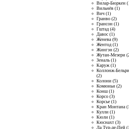
Вилар-Бюркен (
Вильнёв (1)
Вич (1)
Гранво (2)
Грансон (1)
Гштад (4)
Давос (1)
Женева (9)
Жентод (1)
Жингэн (2)
Жутан-Мезери (
Зеналь (1)
Каруж (1)
Коллонж-Бельр
(2)
Колони (5)
Комюньи (2)
Конш (1)
Корсо (3)
Корсье (1)
Кран Монтана (
Кулли (1)
Кюли (1)
Кюснахт (3)
Ла Тур-де-Пей (