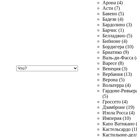
Арона (4)
Асти (7)
Бавено (5)
Бадези (4)
Бардолино (3)
Барчис (1)
Белладжио (5)
Бибионе (4)
Бордигера (10)
Бриатико (9)
Валь-ди-Фасса (
Варесе (8)
Хочу
Венеция (3)
купить
Вербания (13)
Верона (5)
Вольтерра (4)
Гардоне-Ривьер
(5)
Гроссето (4)
Дзамброне (19)
Изола Росса (4)
Империя (10)
Капо Ватикано (
Кастельсардо (1
Кастильоне-делл