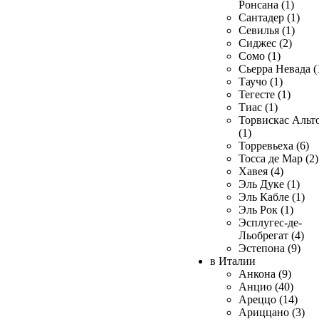
Ронсана (1)
Сантадер (1)
Севилья (1)
Сиджес (2)
Сомо (1)
Сьерра Невада (
Таучо (1)
Тегесте (1)
Тиас (1)
Торвискас Альт
(1)
Торревьеха (6)
Тосса де Мар (2)
Хавея (4)
Эль Дуке (1)
Эль Кабле (1)
Эль Рок (1)
Эсплугес-де-
Льобрегат (4)
Эстепона (9)
в Италии
Анкона (9)
Анцио (40)
Ареццо (14)
Ариццано (3)