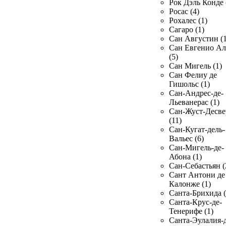
Рок Дэль Конде 
Росас (4)
Рохалес (1)
Сагаро (1)
Сан Августин (1
Сан Евгенио Ал
(5)
Сан Мигель (1)
Сан Фелиу де
Гишольс (1)
Сан-Андрес-де-
Льеванерас (1)
Сан-Жуст-Десве
(11)
Сан-Кугат-дель-
Вальес (6)
Сан-Мигель-де-
Абона (1)
Сан-Себастьян (
Сант Антони де
Калонже (1)
Санта-Брихида (
Санта-Крус-де-
Тенерифе (1)
Санта-Эулалия-д