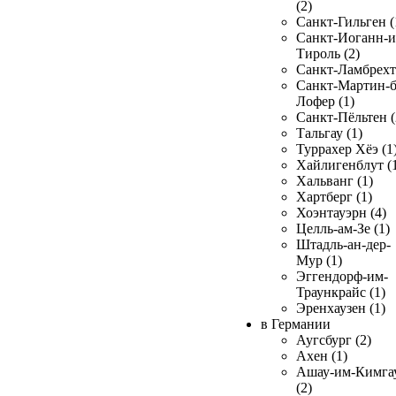
(2)
Санкт-Гильген (
Санкт-Иоганн-и
Тироль (2)
Санкт-Ламбрехт 
Санкт-Мартин-б
Лофер (1)
Санкт-Пёльтен (
Тальгау (1)
Туррахер Хёэ (1
Хайлигенблут (
Хальванг (1)
Хартберг (1)
Хоэнтауэрн (4)
Целль-ам-Зе (1)
Штадль-ан-дер-
Мур (1)
Эггендорф-им-
Траункрайс (1)
Эренхаузен (1)
в Германии
Аугсбург (2)
Ахен (1)
Ашау-им-Кимга
(2)