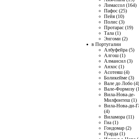
Лимассол (164)
Пафос (25)
Пейя (10)
Полис (3)
Протарас (19)
Тала (1)
Энгоми (2)
в Португалии
Албуфейра (5)
Алгош (1)
Алмансил (3)
Анхос (1)
Асотеяш (4)
Боликейме (3)
Вале до Лобо (4
Вале-Формозу (
Вила-Нова-де-
Милфонтеш (1)
Вила-Нова-ди-Г
(4)
Виламора (11)
Гиа (1)
Гондомар (2)
Гуарда (1)