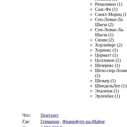
Рюшликон (1)
Саас-Фе (1)
Санкт-Мориц (1
Сен-Лежье-Ла
Шьеза (2)
Сен-Лежье-Ла-
Шьеза (1)
Сюши (2)
Херлиберг (2)
Хернекс (1)
Церматт (1)
Цолликон (1)
Шезерекс (1)
Шезо-сюр-Лоза
(2)
Шезьер (1)
ШиндельЛее (1)
Эпаленж (1)
Эрленбах (1)
Что:
Пентхаус
Где:
Германия
,
Франкфурт-на-Майне