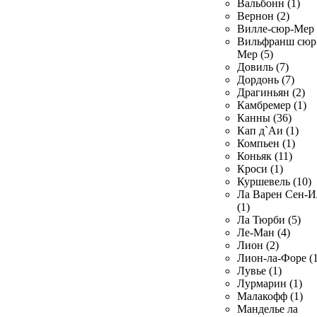
Вальбонн (1)
Вернон (2)
Вилле-сюр-Мер 
Вильфранш сюр
Мер (5)
Довиль (7)
Дордонь (7)
Драгиньян (2)
Камбремер (1)
Канны (36)
Кап д`Аи (1)
Компьен (1)
Коньяк (11)
Кроси (1)
Куршевель (10)
Ла Варен Сен-И
(1)
Ла Тюрби (5)
Ле-Ман (4)
Лион (2)
Лион-ла-Форе (1
Лувье (1)
Лурмарин (1)
Малакофф (1)
Манделье ла