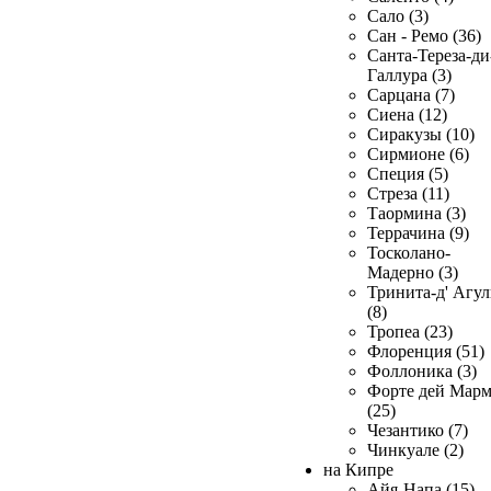
Сало (3)
Сан - Ремо (36)
Санта-Тереза-ди
Галлура (3)
Сарцана (7)
Сиена (12)
Сиракузы (10)
Сирмионе (6)
Специя (5)
Стреза (11)
Таормина (3)
Террачина (9)
Тосколано-
Мадерно (3)
Тринита-д' Агул
(8)
Тропеа (23)
Флоренция (51)
Фоллоника (3)
Форте дей Мар
(25)
Чезантико (7)
Чинкуале (2)
на Кипре
Айя-Напа (15)