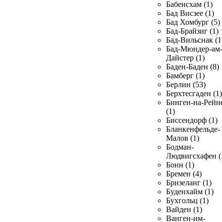
Бабенсхам (1)
Бад Висзее (1)
Бад Хомбург (5)
Бад-Брайзиг (1)
Бад-Вильснак (1
Бад-Мюндер-ам
Дайстер (1)
Баден-Баден (8)
Бамберг (1)
Берлин (53)
Берхтесгаден (1)
Бинген-на-Рейн
(1)
Биссендорф (1)
Бланкенфельде-
Малов (1)
Бодман-
Людвигсхафен (
Бонн (1)
Бремен (4)
Бризеланг (1)
Буденхайм (1)
Бухгольц (1)
Вайден (1)
Ванген-им-