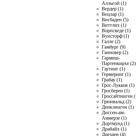
Алльгой (1)
Вердер (1)
Вецлар (1)
Висбаден (5)
Виттлих (1)
Ворпсведе (1)
Вунсторф (1)
Галле (2)
Гамбург (9)
Ганновер (2)
Гармиш-
Партенкирхе (2)
Гаутинг (1)
Гермеринг (1)
Грабау (1)
Грос-Лукков (1)
Гросберен (1)
Гроссайтинген (
Грюнвальд (2)
Денклинген (1)
Диссен-ам-
Аммерзе (1)
Дортмунд (1)
Драйайх (1)
Дрезден (4)