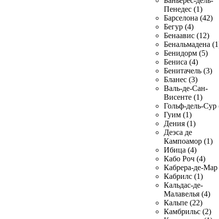
Баньерес-дель-
Пенедес (1)
Барселона (42)
Бегур (4)
Бенаавис (12)
Бенальмадена (1
Бенидорм (5)
Бениса (4)
Бенитачель (3)
Бланес (3)
Валь-де-Сан-
Висенте (1)
Гольф-дель-Сур 
Гуим (1)
Дения (1)
Деэса де
Кампоамор (1)
Ибица (4)
Кабо Роч (4)
Кабрера-де-Мар 
Кабрилс (1)
Кальдас-де-
Малавелья (4)
Кальпе (22)
Камбрильс (2)