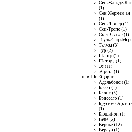
Сен-Жан-де-Лю
(1)
Сен-Жермен-ан
(1)
Сен-Люнер (1)
Сен-Тропе (1)
Сорт-Осгор (1)
Теуль-Сюр-Мер 
Тулуза (3)
Тур (2)
Шартр (1)
Шатору (1)
Эз (11)
Этрета (1)
в Швейцарии
Адельбоден (1)
Басен (1)
Блоне (5)
Бриссаго (1)
Брусино Арсиц
(1)
Бюшийон (1)
Веве (2)
Вербье (12)
Версуа (1)