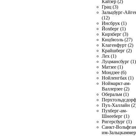
Кайзер (2)
Грац (3)
Зальцбург-Айге
(12)
Инсбрук (1)
Йохберг (1)
Кирхберг (3)
Кицбюэль (27)
Клагенфурт (2)
Крайшберг (2)
Лех (1)
Луцмансбург (1)
Матзее (1)
Мондзее (6)
Нойленгбах (1)
Ноймаркт-ам-
Валлерзее (2)
Оберальм (1)
Перхтольдсдорф
Пух-Халлайн (2
Пухберг-ам-
Шнееберг (1)
Ригерсбург (1)
Санкт-Вольфган
им-Зальцкаммер