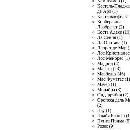
Кампоамор (1)
Кастель-Пладжа
де-Аро (1)
Кастельдефельс 
Корбера-де-
Льобрегат (2)
Коста Адехе (10
Ла Сения (1)
Ла-Оротава (1)
Ллорет де Мар (
Лос Кристианос 
Лос Менорес (1)
Мадрид (4)
Малага (23)
Марбелья (46)
Мас Фуматас (1)
Мачер (1)
Морайра (3)
Ондаррибия (2)
Оропеса дель М
(2)
Пау (1)
Плайя Бланка (1
Пунта Прима (5
Розес (9)