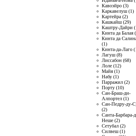
Иданья-а-Нова (
Кавоэйро (3)
Каркавелуш (1)
Картейра (2)
Кашкайш (29)
Каштру-Дайри (
Кинта да Балая (
Кинта да Салин
(1)
Кинта-да-Лаго (
Лагуш (8)
Лиссабон (68)
Лоле (12)
Майя (1)
Набу (1)
Парражил (2)
Порту (10)
Сан-Браш-ди-
Алпортел (1)
Сан-Педру-ду-С
(2)
Санта-Барбара-д
Неше (2)
Сетубал (2)
Силвеш (1)