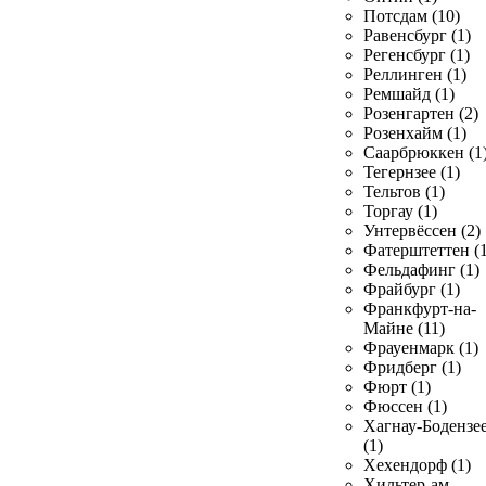
Потсдам (10)
Равенсбург (1)
Регенсбург (1)
Реллинген (1)
Ремшайд (1)
Розенгартен (2)
Розенхайм (1)
Саарбрюккен (1
Тегернзее (1)
Тельтов (1)
Торгау (1)
Унтервёссен (2)
Фатерштеттен (1
Фельдафинг (1)
Фрайбург (1)
Франкфурт-на-
Майне (11)
Фрауенмарк (1)
Фридберг (1)
Фюрт (1)
Фюссен (1)
Хагнау-Бодензе
(1)
Хехендорф (1)
Хильтер-ам-