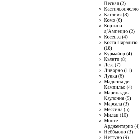
Пеская (2)
Кастильончелло 
Катания (8)
Комо (6)
Кортина
д’Ампеццо (2)
Косенза (4)
Коста Парадизо
(18)
Курмайор (4)
Кьянти (8)
Леза (7)
Ливорно (11)
Лукка (6)
Мадонна ди
Кампильо (4)
Марина-ди-
Каулония (5)
Марсала (3)
Мессина (5)
Милан (10)
Монте
Арджентарио (4
Неббьюно (3)
Неттуно (9)