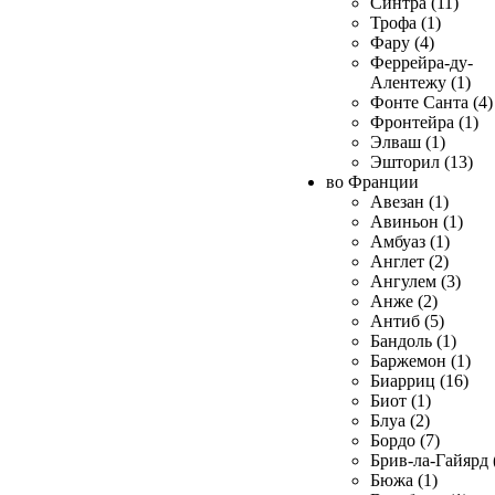
Синтра (11)
Трофа (1)
Фару (4)
Феррейра-ду-
Алентежу (1)
Фонте Санта (4)
Фронтейра (1)
Элваш (1)
Эшторил (13)
во Франции
Авезан (1)
Авиньон (1)
Амбуаз (1)
Англет (2)
Ангулем (3)
Анже (2)
Антиб (5)
Бандоль (1)
Баржемон (1)
Биарриц (16)
Биот (1)
Блуа (2)
Бордо (7)
Брив-ла-Гайярд 
Бюжа (1)