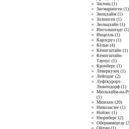
Засниц (1)
Зигмаринген (1)
Зинцхайм (1)
Золинген (1)
Зюльцхайн (1)
Ингольштадт (1
Инцелль (1)
Карлсруэ (1)
Кёльн (4)
Кёнигштайн (1)
Кёнигштайн-
Таунус (1)
Кронберг (1)
Леверкузен (1)
Лейпциг (2)
Луфткурорт-
Люкендорф (1)
Мюльхайм-на-Р
(1)
Мюнхен (20)
Николасзее (1)
Нойзес (1)
Нюрнберг (2)
Обераммергау (3
Ойтин (1)