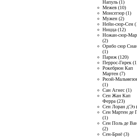
Напуль (1)
Межев (10)
Монсегюр (1)
Мужен (2)
Нейи-сюр-Сен (
Ницца (12)
Ножан-сюр-Ма
(2)
Орибо сюр Сиа
(1)
Париж (120)
Перрос-Гирек (1
Рокебрюн Кап
Мартен (7)
Рюэй-Мальмезо
(1)
Сан Агнес (1)
Сен Жан Кап
Ферра (23)
Сен Лоран д'Эз 
Сен Мартен де 
(1)
Сен Поль де Ва
(2)
Сен-Бриё (3)