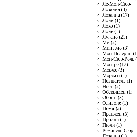
Ле-Мон-Сюр-
Лозанна (3)
Лозанна (17)
Лойк (1)
Локо (1)
Лоне (1)
Лугано (21)
Ми (2)
Минузио (3)
Мон-Пелерин (1
Мон-Сюр-Роль (
Монтрё (17)
Морже (3)
Моржен (1)
Невшатель (1)
Ньон (2)
Оберриден (1)
Обонн (3)
Оливоне (1)
Поми (2)
Пранжен (3)
Прилли (1)
Пюли (1)
Романель-Сюр-
Лозанна (1)