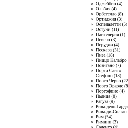
Оджеббио (4)
Ольбия (4)
Орбетелло (8)
Ортиджия (3)
Оспедалетти (5)
Остуни (11)
Пантелерия (1)
Певеро (3)
Перуджа (4)
Пескара (31)
Пиза (18)
Пиццо Калабро 
Позитано (7)
Порто Санто
Стефано (18)
Порто Черво (22
Порто Эрколе (8
Портофино (4)
Пьянца (8)
Рагуза (9)
Рива-дель-Гарда 
Рива-ди-Сольто 
Рим (54)
Римини (3)
Саленто (4)