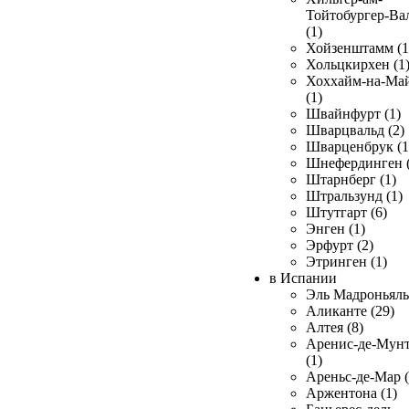
Тойтобургер-Ва
(1)
Хойзенштамм (1
Хольцкирхен (1
Хоххайм-на-Ма
(1)
Швайнфурт (1)
Шварцвальд (2)
Шварценбрук (1
Шнефердинген (
Штарнберг (1)
Штральзунд (1)
Штутгарт (6)
Энген (1)
Эрфурт (2)
Этринген (1)
в Испании
Эль Мадроньяль 
Аликанте (29)
Алтея (8)
Аренис-де-Мун
(1)
Ареньс-де-Мар (
Аржентона (1)