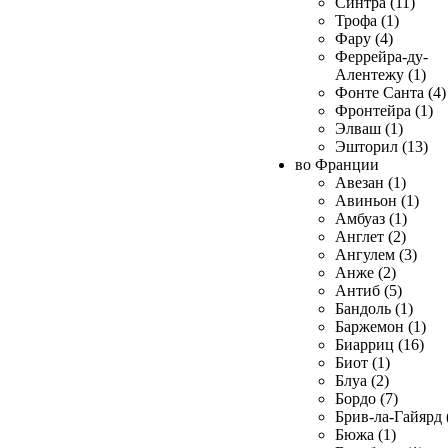
Синтра (11)
Трофа (1)
Фару (4)
Феррейра-ду-
Алентежу (1)
Фонте Санта (4)
Фронтейра (1)
Элваш (1)
Эшторил (13)
во Франции
Авезан (1)
Авиньон (1)
Амбуаз (1)
Англет (2)
Ангулем (3)
Анже (2)
Антиб (5)
Бандоль (1)
Баржемон (1)
Биарриц (16)
Биот (1)
Блуа (2)
Бордо (7)
Брив-ла-Гайярд 
Бюжа (1)