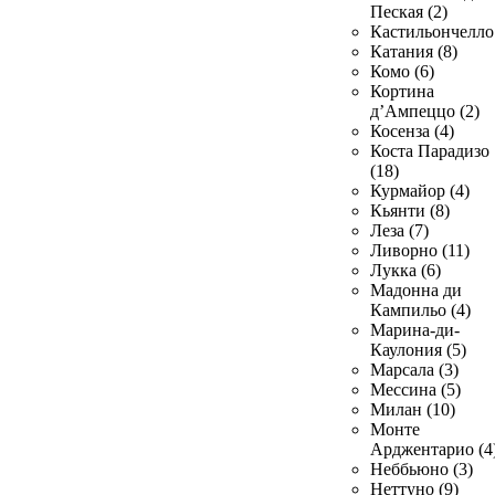
Пеская (2)
Кастильончелло 
Катания (8)
Комо (6)
Кортина
д’Ампеццо (2)
Косенза (4)
Коста Парадизо
(18)
Курмайор (4)
Кьянти (8)
Леза (7)
Ливорно (11)
Лукка (6)
Мадонна ди
Кампильо (4)
Марина-ди-
Каулония (5)
Марсала (3)
Мессина (5)
Милан (10)
Монте
Арджентарио (4
Неббьюно (3)
Неттуно (9)