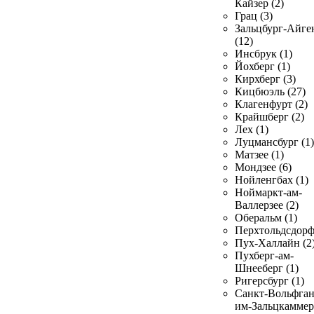
Кайзер (2)
Грац (3)
Зальцбург-Айге
(12)
Инсбрук (1)
Йохберг (1)
Кирхберг (3)
Кицбюэль (27)
Клагенфурт (2)
Крайшберг (2)
Лех (1)
Луцмансбург (1)
Матзее (1)
Мондзее (6)
Нойленгбах (1)
Ноймаркт-ам-
Валлерзее (2)
Оберальм (1)
Перхтольдсдорф
Пух-Халлайн (2
Пухберг-ам-
Шнееберг (1)
Ригерсбург (1)
Санкт-Вольфган
им-Зальцкаммер