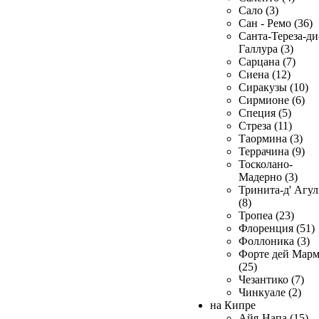
Сало (3)
Сан - Ремо (36)
Санта-Тереза-ди
Галлура (3)
Сарцана (7)
Сиена (12)
Сиракузы (10)
Сирмионе (6)
Специя (5)
Стреза (11)
Таормина (3)
Террачина (9)
Тосколано-
Мадерно (3)
Тринита-д' Агул
(8)
Тропеа (23)
Флоренция (51)
Фоллоника (3)
Форте дей Мар
(25)
Чезантико (7)
Чинкуале (2)
на Кипре
Айя-Напа (15)