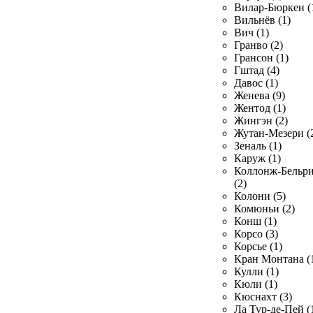
Вилар-Бюркен (
Вильнёв (1)
Вич (1)
Гранво (2)
Грансон (1)
Гштад (4)
Давос (1)
Женева (9)
Жентод (1)
Жингэн (2)
Жутан-Мезери (
Зеналь (1)
Каруж (1)
Коллонж-Бельр
(2)
Колони (5)
Комюньи (2)
Конш (1)
Корсо (3)
Корсье (1)
Кран Монтана (
Кулли (1)
Кюли (1)
Кюснахт (3)
Ла Тур-де-Пей (