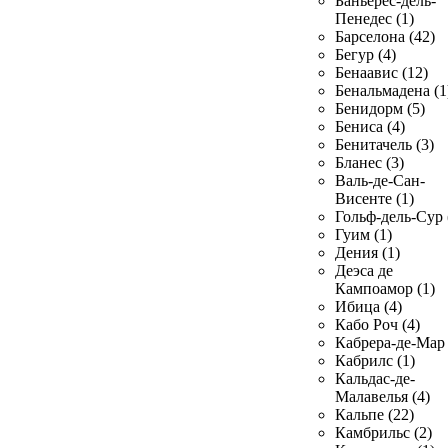
Баньерес-дель-
Пенедес (1)
Барселона (42)
Бегур (4)
Бенаавис (12)
Бенальмадена (1
Бенидорм (5)
Бениса (4)
Бенитачель (3)
Бланес (3)
Валь-де-Сан-
Висенте (1)
Гольф-дель-Сур 
Гуим (1)
Дения (1)
Деэса де
Кампоамор (1)
Ибица (4)
Кабо Роч (4)
Кабрера-де-Мар 
Кабрилс (1)
Кальдас-де-
Малавелья (4)
Кальпе (22)
Камбрильс (2)