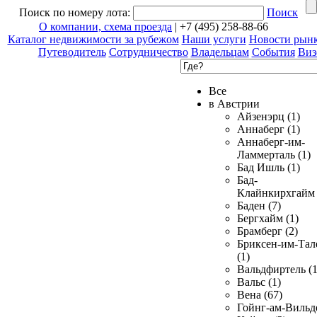
Поиск по номеру лота:
Поиск
О компании, схема проезда
| +7 (495) 258-88-66
Каталог недвижимости за рубежом
Наши услуги
Новости рын
Путеводитель
Сотрудничество
Владельцам
События
Виз
Все
в Австрии
Айзенэрц (1)
Аннаберг (1)
Аннаберг-им-
Ламмерталь (1)
Бад Ишль (1)
Бад-
Клайнкирхгайм 
Баден (7)
Бергхайм (1)
Брамберг (2)
Бриксен-им-Тал
(1)
Вальдфиртель (1
Вальс (1)
Вена (67)
Гойнг-ам-Вильд