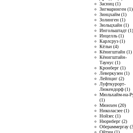
Засниц (1)
Зигмаринген (1)
Зинцхайм (1)
Золинген (1)
Зюльцхайн (1)
Ингольштадт (1
Инцелль (1)
Карлсруэ (1)
Кёльн (4)
Кёнигштайн (1)
Кёнигштайн-
Таунус (1)
Кронберг (1)
Леверкузен (1)
Лейпциг (2)
Луфткурорт-
Люкендорф (1)
Мюльхайм-на-Р
(1)
Мюнхен (20)
Николасзее (1)
Нойзес (1)
Нюрнберг (2)
Обераммергау (3
Ойтин (1)