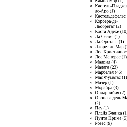
Кампоамор (1)
Кастель-Пладжа
де-Аро (1)
Кастельдефельс 
Корбера-де-
Льобрегат (2)
Коста Адехе (10
Ла Сения (1)
Ла-Оротава (1)
Ллорет де Мар (
Лос Кристианос 
Лос Менорес (1)
Мадрид (4)
Малага (23)
Марбелья (46)
Мас Фуматас (1)
Мачер (1)
Морайра (3)
Ондаррибия (2)
Оропеса дель М
(2)
Пау (1)
Плайя Бланка (1
Пунта Прима (5
Розес (9)