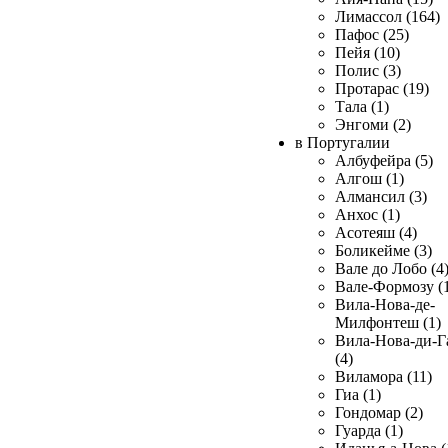
Лимассол (164)
Пафос (25)
Пейя (10)
Полис (3)
Протарас (19)
Тала (1)
Энгоми (2)
в Португалии
Албуфейра (5)
Алгош (1)
Алмансил (3)
Анхос (1)
Асотеяш (4)
Боликейме (3)
Вале до Лобо (4
Вале-Формозу (
Вила-Нова-де-
Милфонтеш (1)
Вила-Нова-ди-Г
(4)
Виламора (11)
Гиа (1)
Гондомар (2)
Гуарда (1)