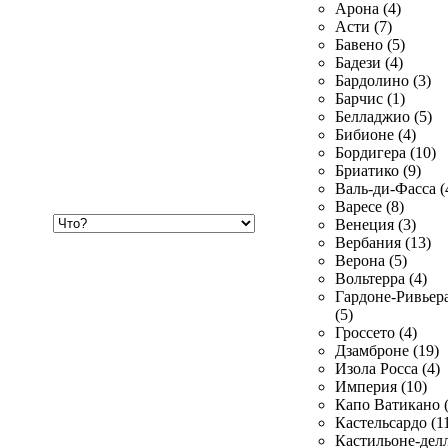
Арона (4)
Асти (7)
Бавено (5)
Бадези (4)
Бардолино (3)
Барчис (1)
Белладжио (5)
Бибионе (4)
Бордигера (10)
Бриатико (9)
Валь-ди-Фасса (
Варесе (8)
Хочу
Венеция (3)
купить
Вербания (13)
Верона (5)
Вольтерра (4)
Гардоне-Ривьер
(5)
Гроссето (4)
Дзамброне (19)
Изола Росса (4)
Империя (10)
Капо Ватикано (
Кастельсардо (1
Кастильоне-делл