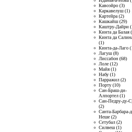
Иданья-а-Нова (
Кавоэйро (3)
Каркавелуш (1)
Картейра (2)
Кашкайш (29)
Каштру-Дайри (
Кинта да Балая (
Кинта да Салин
(1)
Кинта-да-Лаго (
Лагуш (8)
Лиссабон (68)
Лоле (12)
Майя (1)
Набу (1)
Парражил (2)
Порту (10)
Сан-Браш-ди-
Алпортел (1)
Сан-Педру-ду-С
(2)
Санта-Барбара-д
Неше (2)
Сетубал (2)
Силвеш (1)