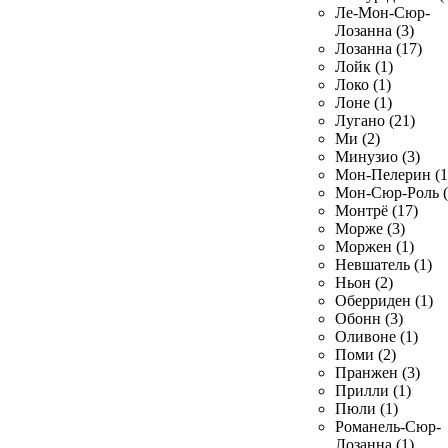
Ле-Мон-Сюр-
Лозанна (3)
Лозанна (17)
Лойк (1)
Локо (1)
Лоне (1)
Лугано (21)
Ми (2)
Минузио (3)
Мон-Пелерин (1
Мон-Сюр-Роль (
Монтрё (17)
Морже (3)
Моржен (1)
Невшатель (1)
Ньон (2)
Оберриден (1)
Обонн (3)
Оливоне (1)
Поми (2)
Пранжен (3)
Прилли (1)
Пюли (1)
Романель-Сюр-
Лозанна (1)