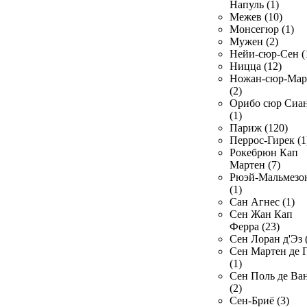
Напуль (1)
Межев (10)
Монсегюр (1)
Мужен (2)
Нейи-сюр-Сен (
Ницца (12)
Ножан-сюр-Ма
(2)
Орибо сюр Сиа
(1)
Париж (120)
Перрос-Гирек (1
Рокебрюн Кап
Мартен (7)
Рюэй-Мальмезо
(1)
Сан Агнес (1)
Сен Жан Кап
Ферра (23)
Сен Лоран д'Эз 
Сен Мартен де 
(1)
Сен Поль де Ва
(2)
Сен-Бриё (3)