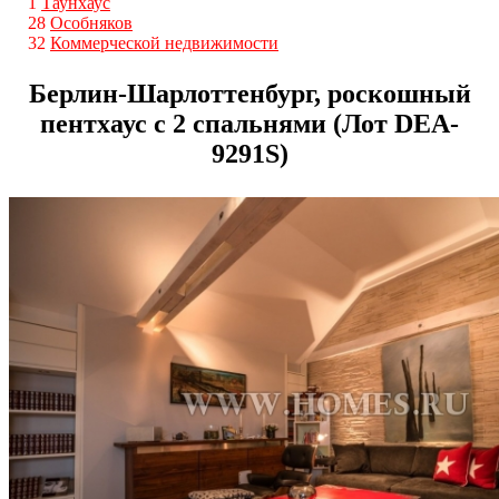
1
Таунхаус
28
Особняков
32
Коммерческой недвижимости
Берлин-Шарлоттенбург, роскошный
пентхаус с 2 спальнями (Лот DEA-
9291S)