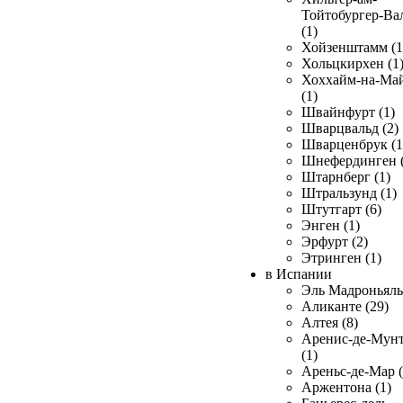
Тойтобургер-Ва
(1)
Хойзенштамм (1
Хольцкирхен (1
Хоххайм-на-Ма
(1)
Швайнфурт (1)
Шварцвальд (2)
Шварценбрук (1
Шнефердинген (
Штарнберг (1)
Штральзунд (1)
Штутгарт (6)
Энген (1)
Эрфурт (2)
Этринген (1)
в Испании
Эль Мадроньяль 
Аликанте (29)
Алтея (8)
Аренис-де-Мун
(1)
Ареньс-де-Мар (
Аржентона (1)