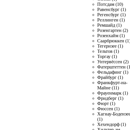
Потсдам (10)
Равенсбург (1)
Регенсбург (1)
Реллинген (1)
Ремшайд (1)
Розенгартен (2)
Розенхайм (1)
Саарбрюккен (1
Тегернзее (1)
Тельтов (1)
Торгау (1)
Унтервёссен (2)
Фатерштеттен (1
Фельдафинг (1)
Фрайбург (1)
Франкфурт-на-
Майне (11)
Фрауенмарк (1)
Фридберг (1)
Фюрт (1)
Фюссен (1)
Хагнау-Бодензе
(1)
Хехендорф (1)
Хильтер-ам-