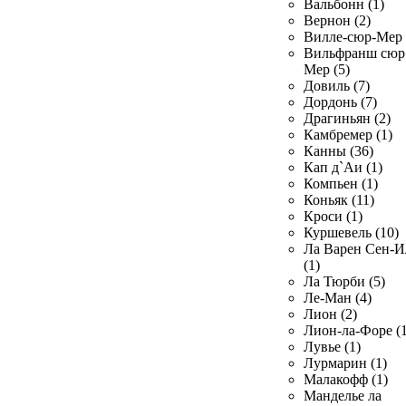
Вальбонн (1)
Вернон (2)
Вилле-сюр-Мер 
Вильфранш сюр
Мер (5)
Довиль (7)
Дордонь (7)
Драгиньян (2)
Камбремер (1)
Канны (36)
Кап д`Аи (1)
Компьен (1)
Коньяк (11)
Кроси (1)
Куршевель (10)
Ла Варен Сен-И
(1)
Ла Тюрби (5)
Ле-Ман (4)
Лион (2)
Лион-ла-Форе (1
Лувье (1)
Лурмарин (1)
Малакофф (1)
Манделье ла