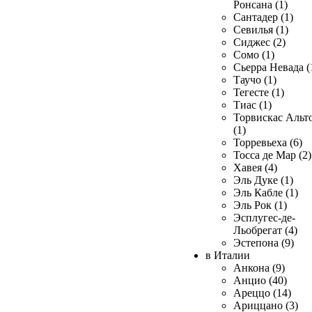
Ронсана (1)
Сантадер (1)
Севилья (1)
Сиджес (2)
Сомо (1)
Сьерра Невада (
Таучо (1)
Тегесте (1)
Тиас (1)
Торвискас Альт
(1)
Торревьеха (6)
Тосса де Мар (2)
Хавея (4)
Эль Дуке (1)
Эль Кабле (1)
Эль Рок (1)
Эсплугес-де-
Льобрегат (4)
Эстепона (9)
в Италии
Анкона (9)
Анцио (40)
Ареццо (14)
Ариццано (3)