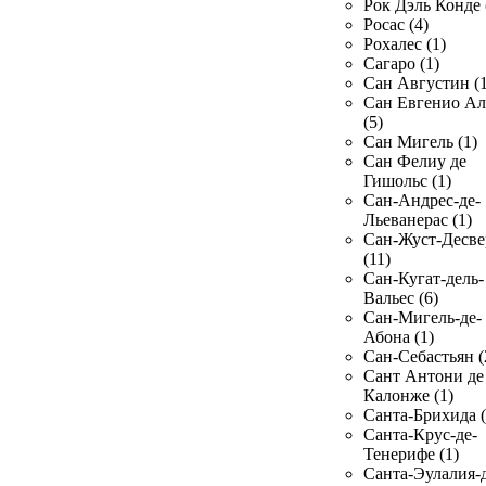
Рок Дэль Конде 
Росас (4)
Рохалес (1)
Сагаро (1)
Сан Августин (1
Сан Евгенио Ал
(5)
Сан Мигель (1)
Сан Фелиу де
Гишольс (1)
Сан-Андрес-де-
Льеванерас (1)
Сан-Жуст-Десве
(11)
Сан-Кугат-дель-
Вальес (6)
Сан-Мигель-де-
Абона (1)
Сан-Себастьян (
Сант Антони де
Калонже (1)
Санта-Брихида (
Санта-Крус-де-
Тенерифе (1)
Санта-Эулалия-д