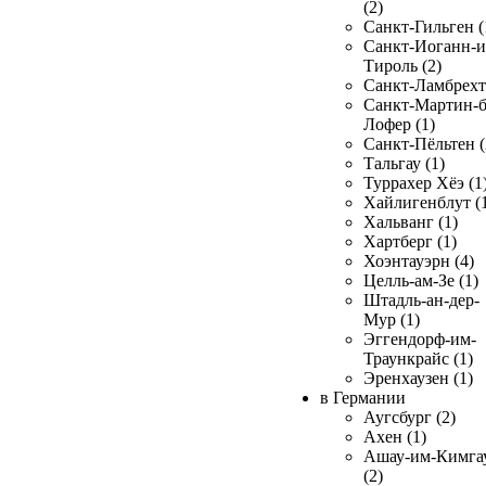
(2)
Санкт-Гильген (
Санкт-Иоганн-и
Тироль (2)
Санкт-Ламбрехт 
Санкт-Мартин-б
Лофер (1)
Санкт-Пёльтен (
Тальгау (1)
Туррахер Хёэ (1
Хайлигенблут (
Хальванг (1)
Хартберг (1)
Хоэнтауэрн (4)
Целль-ам-Зе (1)
Штадль-ан-дер-
Мур (1)
Эггендорф-им-
Траункрайс (1)
Эренхаузен (1)
в Германии
Аугсбург (2)
Ахен (1)
Ашау-им-Кимга
(2)