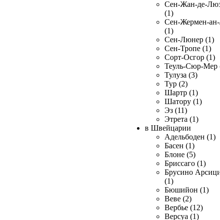
Сен-Жан-де-Лю
(1)
Сен-Жермен-ан
(1)
Сен-Люнер (1)
Сен-Тропе (1)
Сорт-Осгор (1)
Теуль-Сюр-Мер 
Тулуза (3)
Тур (2)
Шартр (1)
Шатору (1)
Эз (11)
Этрета (1)
в Швейцарии
Адельбоден (1)
Басен (1)
Блоне (5)
Бриссаго (1)
Брусино Арсиц
(1)
Бюшийон (1)
Веве (2)
Вербье (12)
Версуа (1)