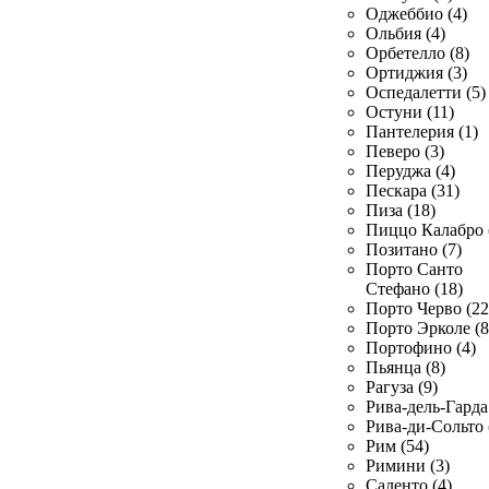
Оджеббио (4)
Ольбия (4)
Орбетелло (8)
Ортиджия (3)
Оспедалетти (5)
Остуни (11)
Пантелерия (1)
Певеро (3)
Перуджа (4)
Пескара (31)
Пиза (18)
Пиццо Калабро 
Позитано (7)
Порто Санто
Стефано (18)
Порто Черво (22
Порто Эрколе (8
Портофино (4)
Пьянца (8)
Рагуза (9)
Рива-дель-Гарда 
Рива-ди-Сольто 
Рим (54)
Римини (3)
Саленто (4)