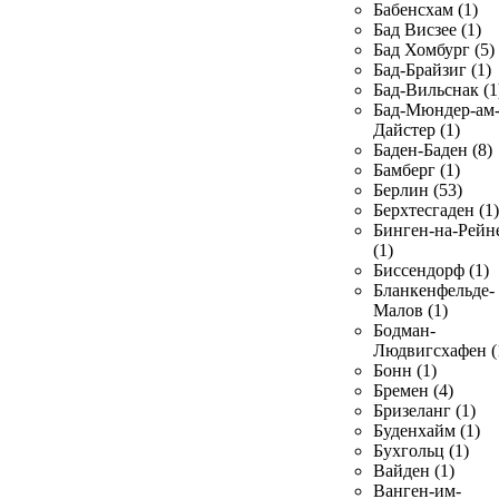
Бабенсхам (1)
Бад Висзее (1)
Бад Хомбург (5)
Бад-Брайзиг (1)
Бад-Вильснак (1
Бад-Мюндер-ам
Дайстер (1)
Баден-Баден (8)
Бамберг (1)
Берлин (53)
Берхтесгаден (1)
Бинген-на-Рейн
(1)
Биссендорф (1)
Бланкенфельде-
Малов (1)
Бодман-
Людвигсхафен (
Бонн (1)
Бремен (4)
Бризеланг (1)
Буденхайм (1)
Бухгольц (1)
Вайден (1)
Ванген-им-