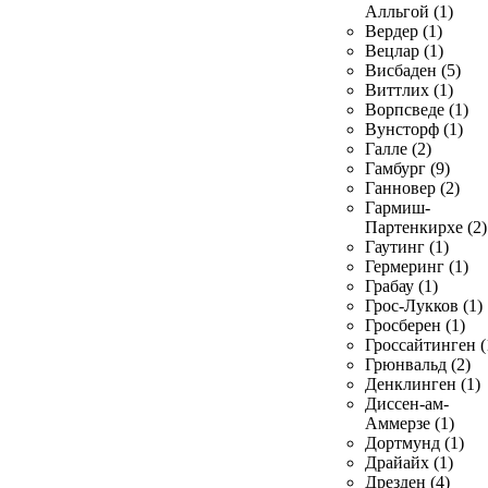
Алльгой (1)
Вердер (1)
Вецлар (1)
Висбаден (5)
Виттлих (1)
Ворпсведе (1)
Вунсторф (1)
Галле (2)
Гамбург (9)
Ганновер (2)
Гармиш-
Партенкирхе (2)
Гаутинг (1)
Гермеринг (1)
Грабау (1)
Грос-Лукков (1)
Гросберен (1)
Гроссайтинген (
Грюнвальд (2)
Денклинген (1)
Диссен-ам-
Аммерзе (1)
Дортмунд (1)
Драйайх (1)
Дрезден (4)