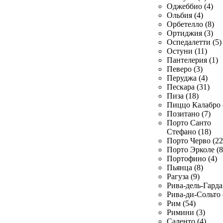
Оджеббио (4)
Ольбия (4)
Орбетелло (8)
Ортиджия (3)
Оспедалетти (5)
Остуни (11)
Пантелерия (1)
Певеро (3)
Перуджа (4)
Пескара (31)
Пиза (18)
Пиццо Калабро 
Позитано (7)
Порто Санто
Стефано (18)
Порто Черво (22
Порто Эрколе (8
Портофино (4)
Пьянца (8)
Рагуза (9)
Рива-дель-Гарда 
Рива-ди-Сольто 
Рим (54)
Римини (3)
Саленто (4)