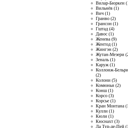
Вилар-Бюркен (
Вильнёв (1)
Вич (1)
Гранво (2)
Грансон (1)
Гштад (4)
Давос (1)
Женева (9)
Жентод (1)
Жингэн (2)
Жутан-Мезери (
Зеналь (1)
Каруж (1)
Коллонж-Бельр
(2)
Колони (5)
Комюньи (2)
Конш (1)
Корсо (3)
Корсье (1)
Кран Монтана (
Кулли (1)
Кюли (1)
Кюснахт (3)
Ла Тур-де-Пей (