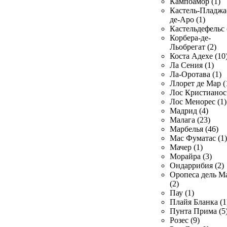
Кампоамор (1)
Кастель-Пладжа
де-Аро (1)
Кастельдефельс 
Корбера-де-
Льобрегат (2)
Коста Адехе (10
Ла Сения (1)
Ла-Оротава (1)
Ллорет де Мар (
Лос Кристианос 
Лос Менорес (1)
Мадрид (4)
Малага (23)
Марбелья (46)
Мас Фуматас (1)
Мачер (1)
Морайра (3)
Ондаррибия (2)
Оропеса дель М
(2)
Пау (1)
Плайя Бланка (1
Пунта Прима (5
Розес (9)