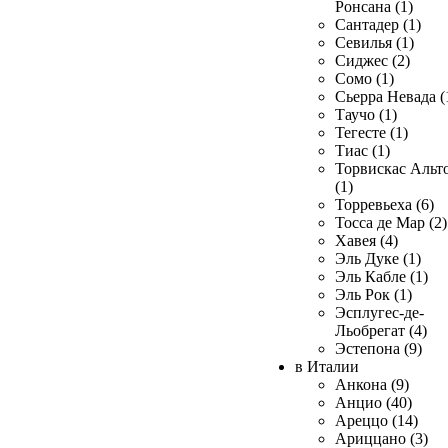
Ронсана (1)
Сантадер (1)
Севилья (1)
Сиджес (2)
Сомо (1)
Сьерра Невада (
Таучо (1)
Тегесте (1)
Тиас (1)
Торвискас Альт
(1)
Торревьеха (6)
Тосса де Мар (2)
Хавея (4)
Эль Дуке (1)
Эль Кабле (1)
Эль Рок (1)
Эсплугес-де-
Льобрегат (4)
Эстепона (9)
в Италии
Анкона (9)
Анцио (40)
Ареццо (14)
Ариццано (3)