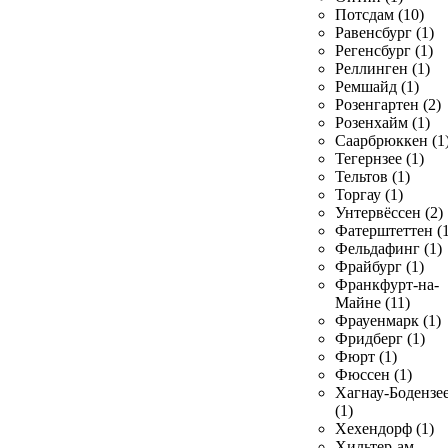
Потсдам (10)
Равенсбург (1)
Регенсбург (1)
Реллинген (1)
Ремшайд (1)
Розенгартен (2)
Розенхайм (1)
Саарбрюккен (1
Тегернзее (1)
Тельтов (1)
Торгау (1)
Унтервёссен (2)
Фатерштеттен (1
Фельдафинг (1)
Фрайбург (1)
Франкфурт-на-
Майне (11)
Фрауенмарк (1)
Фридберг (1)
Фюрт (1)
Фюссен (1)
Хагнау-Бодензе
(1)
Хехендорф (1)
Хильтер-ам-