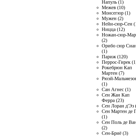
Напуль (1)
Межев (10)
Монсегюр (1)
Мужен (2)
Нейи-сюр-Сен (
Ницца (12)
Ножан-сюр-Ма
(2)
Орибо сюр Сиа
(1)
Париж (120)
Перрос-Гирек (1
Рокебрюн Кап
Мартен (7)
Рюэй-Мальмезо
(1)
Сан Агнес (1)
Сен Жан Кап
Ферра (23)
Сен Лоран д'Эз 
Сен Мартен де 
(1)
Сен Поль де Ва
(2)
Сен-Бриё (3)