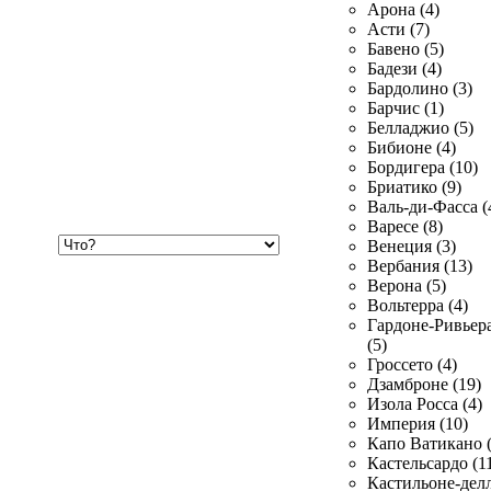
Арона (4)
Асти (7)
Бавено (5)
Бадези (4)
Бардолино (3)
Барчис (1)
Белладжио (5)
Бибионе (4)
Бордигера (10)
Бриатико (9)
Валь-ди-Фасса (
Варесе (8)
Хочу
Венеция (3)
купить
Вербания (13)
Верона (5)
Вольтерра (4)
Гардоне-Ривьер
(5)
Гроссето (4)
Дзамброне (19)
Изола Росса (4)
Империя (10)
Капо Ватикано (
Кастельсардо (1
Кастильоне-делл