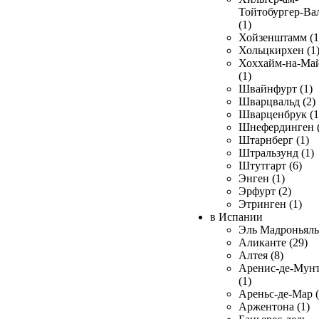
Тойтобургер-Ва
(1)
Хойзенштамм (1
Хольцкирхен (1
Хоххайм-на-Ма
(1)
Швайнфурт (1)
Шварцвальд (2)
Шварценбрук (1
Шнефердинген (
Штарнберг (1)
Штральзунд (1)
Штутгарт (6)
Энген (1)
Эрфурт (2)
Этринген (1)
в Испании
Эль Мадроньяль 
Аликанте (29)
Алтея (8)
Аренис-де-Мун
(1)
Ареньс-де-Мар (
Аржентона (1)