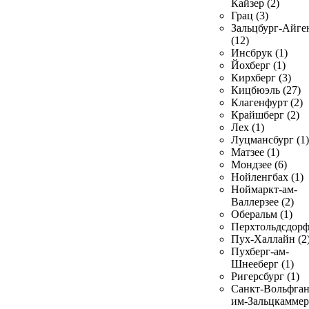
Кайзер (2)
Грац (3)
Зальцбург-Айге
(12)
Инсбрук (1)
Йохберг (1)
Кирхберг (3)
Кицбюэль (27)
Клагенфурт (2)
Крайшберг (2)
Лех (1)
Луцмансбург (1)
Матзее (1)
Мондзее (6)
Нойленгбах (1)
Ноймаркт-ам-
Валлерзее (2)
Оберальм (1)
Перхтольдсдорф
Пух-Халлайн (2
Пухберг-ам-
Шнееберг (1)
Ригерсбург (1)
Санкт-Вольфган
им-Зальцкаммер