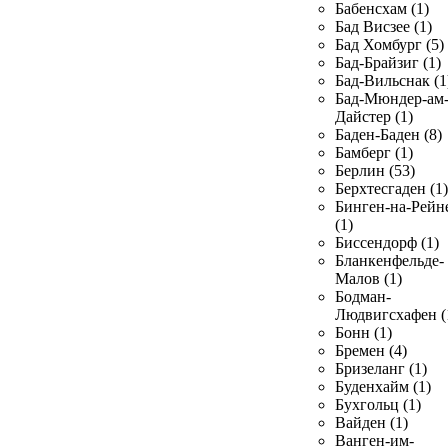
Бабенсхам (1)
Бад Висзее (1)
Бад Хомбург (5)
Бад-Брайзиг (1)
Бад-Вильснак (1
Бад-Мюндер-ам
Дайстер (1)
Баден-Баден (8)
Бамберг (1)
Берлин (53)
Берхтесгаден (1)
Бинген-на-Рейн
(1)
Биссендорф (1)
Бланкенфельде-
Малов (1)
Бодман-
Людвигсхафен (
Бонн (1)
Бремен (4)
Бризеланг (1)
Буденхайм (1)
Бухгольц (1)
Вайден (1)
Ванген-им-