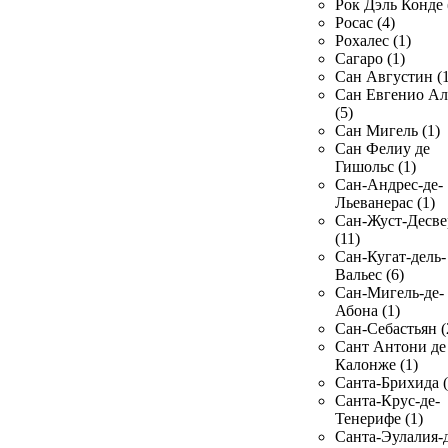
Рок Дэль Конде 
Росас (4)
Рохалес (1)
Сагаро (1)
Сан Августин (1
Сан Евгенио Ал
(5)
Сан Мигель (1)
Сан Фелиу де
Гишольс (1)
Сан-Андрес-де-
Льеванерас (1)
Сан-Жуст-Десве
(11)
Сан-Кугат-дель-
Вальес (6)
Сан-Мигель-де-
Абона (1)
Сан-Себастьян (
Сант Антони де
Калонже (1)
Санта-Брихида (
Санта-Крус-де-
Тенерифе (1)
Санта-Эулалия-д