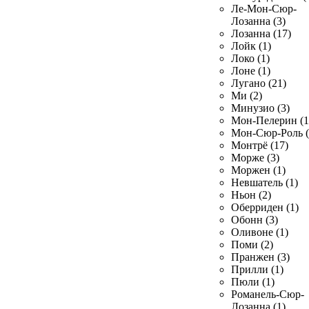
Ле-Мон-Сюр-
Лозанна (3)
Лозанна (17)
Лойк (1)
Локо (1)
Лоне (1)
Лугано (21)
Ми (2)
Минузио (3)
Мон-Пелерин (1
Мон-Сюр-Роль (
Монтрё (17)
Морже (3)
Моржен (1)
Невшатель (1)
Ньон (2)
Оберриден (1)
Обонн (3)
Оливоне (1)
Поми (2)
Пранжен (3)
Прилли (1)
Пюли (1)
Романель-Сюр-
Лозанна (1)