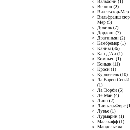
Вальбонн (1)
Вернон (2)
Вилле-сюр-Мер 
Вильфранш сюр
Мер (5)
Довиль (7)
Дордонь (7)
Драгиньян (2)
Камбремер (1)
Канны (36)
Кап д`Аи (1)
Компьен (1)
Коньяк (11)
Кроси (1)
Куршевель (10)
Ла Варен Сен-И
(1)
Ла Тюрби (5)
Ле-Ман (4)
Лион (2)
Лион-ла-Форе (1
Лувье (1)
Лурмарин (1)
Малакофф (1)
Манделье ла