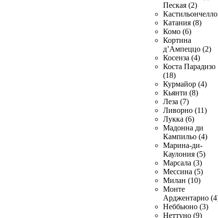
Пеская (2)
Кастильончелло 
Катания (8)
Комо (6)
Кортина
д’Ампеццо (2)
Косенза (4)
Коста Парадизо
(18)
Курмайор (4)
Кьянти (8)
Леза (7)
Ливорно (11)
Лукка (6)
Мадонна ди
Кампильо (4)
Марина-ди-
Каулония (5)
Марсала (3)
Мессина (5)
Милан (10)
Монте
Арджентарио (4
Неббьюно (3)
Неттуно (9)