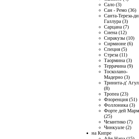
Сало (3)
Сан - Ремо (36)
Санта-Тереза-ди
Галлура (3)
Сарцана (7)
Сиена (12)
Сиракузы (10)
Сирмионе (6)
Специя (5)
Стреза (11)
Таормина (3)
Террачина (9)
Тосколано-
Мадерно (3)
Тринита-д' Агул
(8)
Тропеа (23)
Флоренция (51)
Фоллоника (3)
Форте дей Мар
(25)
Чезантико (7)
Чинкуале (2)
на Кипре
Айя-Напа (15)