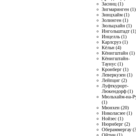
Засниц (1)
Зигмаринген (1)
Зинцхайм (1)
Золинген (1)
Зюльцхайн (1)
Ингольштадт (1
Инцелль (1)
Карлсруэ (1)
Кёльн (4)
Кёнигштайн (1)
Кёнигштайн-
Таунус (1)
Кронберг (1)
Леверкузен (1)
Лейпциг (2)
Луфткурорт-
Люкендорф (1)
Мюльхайм-на-Р
(1)
Мюнхен (20)
Николасзее (1)
Нойзес (1)
Нюрнберг (2)
Обераммергау (3
Ойтин (1)