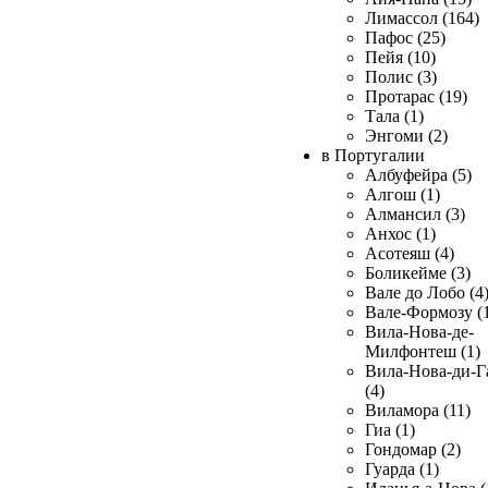
Лимассол (164)
Пафос (25)
Пейя (10)
Полис (3)
Протарас (19)
Тала (1)
Энгоми (2)
в Португалии
Албуфейра (5)
Алгош (1)
Алмансил (3)
Анхос (1)
Асотеяш (4)
Боликейме (3)
Вале до Лобо (4
Вале-Формозу (
Вила-Нова-де-
Милфонтеш (1)
Вила-Нова-ди-Г
(4)
Виламора (11)
Гиа (1)
Гондомар (2)
Гуарда (1)