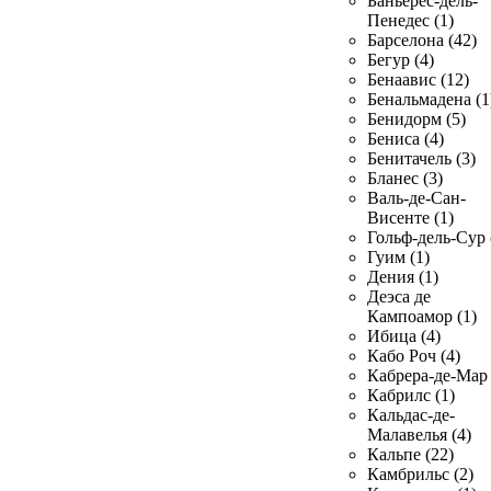
Баньерес-дель-
Пенедес (1)
Барселона (42)
Бегур (4)
Бенаавис (12)
Бенальмадена (1
Бенидорм (5)
Бениса (4)
Бенитачель (3)
Бланес (3)
Валь-де-Сан-
Висенте (1)
Гольф-дель-Сур 
Гуим (1)
Дения (1)
Деэса де
Кампоамор (1)
Ибица (4)
Кабо Роч (4)
Кабрера-де-Мар 
Кабрилс (1)
Кальдас-де-
Малавелья (4)
Кальпе (22)
Камбрильс (2)