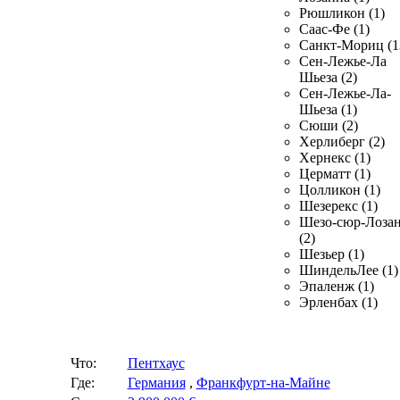
Рюшликон (1)
Саас-Фе (1)
Санкт-Мориц (1
Сен-Лежье-Ла
Шьеза (2)
Сен-Лежье-Ла-
Шьеза (1)
Сюши (2)
Херлиберг (2)
Хернекс (1)
Церматт (1)
Цолликон (1)
Шезерекс (1)
Шезо-сюр-Лоза
(2)
Шезьер (1)
ШиндельЛее (1)
Эпаленж (1)
Эрленбах (1)
Что:
Пентхаус
Где:
Германия
,
Франкфурт-на-Майне