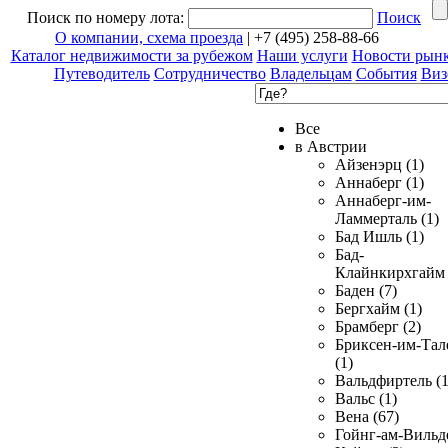
Поиск по номеру лота:
Поиск
О компании, схема проезда
| +7 (495) 258-88-66
Каталог недвижимости за рубежом
Наши услуги
Новости рын
Путеводитель
Сотрудничество
Владельцам
События
Виз
Все
в Австрии
Айзенэрц (1)
Аннаберг (1)
Аннаберг-им-
Ламмерталь (1)
Бад Ишль (1)
Бад-
Клайнкирхгайм 
Баден (7)
Бергхайм (1)
Брамберг (2)
Бриксен-им-Тал
(1)
Вальдфиртель (1
Вальс (1)
Вена (67)
Гойнг-ам-Вильд