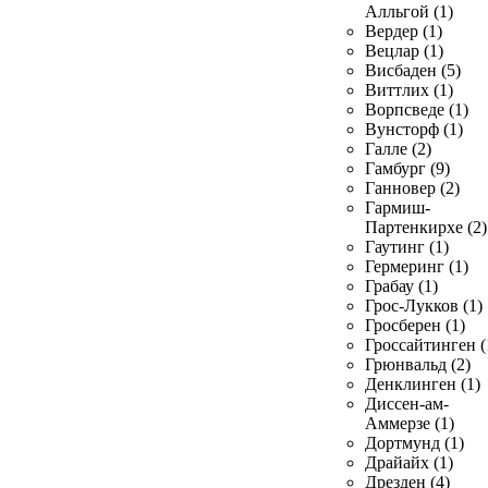
Алльгой (1)
Вердер (1)
Вецлар (1)
Висбаден (5)
Виттлих (1)
Ворпсведе (1)
Вунсторф (1)
Галле (2)
Гамбург (9)
Ганновер (2)
Гармиш-
Партенкирхе (2)
Гаутинг (1)
Гермеринг (1)
Грабау (1)
Грос-Лукков (1)
Гросберен (1)
Гроссайтинген (
Грюнвальд (2)
Денклинген (1)
Диссен-ам-
Аммерзе (1)
Дортмунд (1)
Драйайх (1)
Дрезден (4)