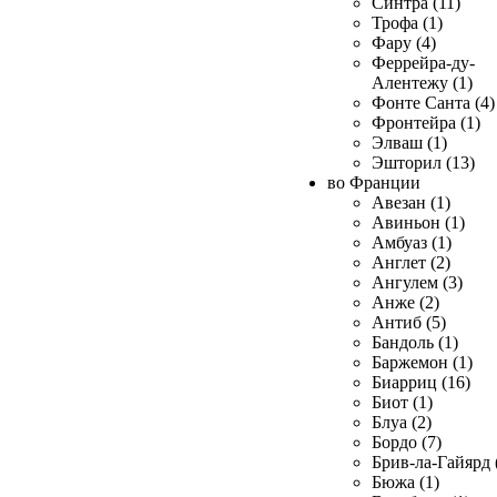
Синтра (11)
Трофа (1)
Фару (4)
Феррейра-ду-
Алентежу (1)
Фонте Санта (4)
Фронтейра (1)
Элваш (1)
Эшторил (13)
во Франции
Авезан (1)
Авиньон (1)
Амбуаз (1)
Англет (2)
Ангулем (3)
Анже (2)
Антиб (5)
Бандоль (1)
Баржемон (1)
Биарриц (16)
Биот (1)
Блуа (2)
Бордо (7)
Брив-ла-Гайярд 
Бюжа (1)