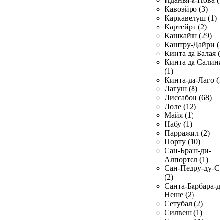
Иданья-а-Нова (
Кавоэйро (3)
Каркавелуш (1)
Картейра (2)
Кашкайш (29)
Каштру-Дайри (
Кинта да Балая (
Кинта да Салин
(1)
Кинта-да-Лаго (
Лагуш (8)
Лиссабон (68)
Лоле (12)
Майя (1)
Набу (1)
Парражил (2)
Порту (10)
Сан-Браш-ди-
Алпортел (1)
Сан-Педру-ду-С
(2)
Санта-Барбара-д
Неше (2)
Сетубал (2)
Силвеш (1)