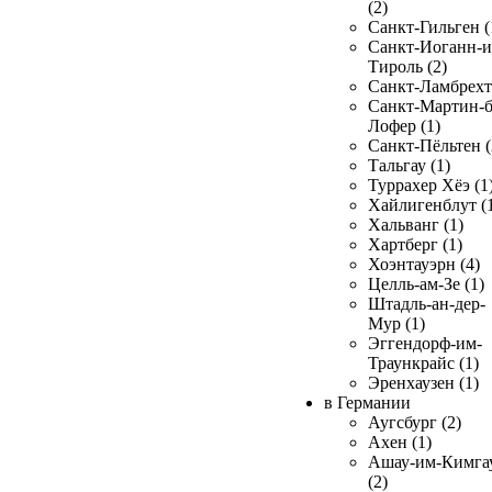
(2)
Санкт-Гильген (
Санкт-Иоганн-и
Тироль (2)
Санкт-Ламбрехт 
Санкт-Мартин-б
Лофер (1)
Санкт-Пёльтен (
Тальгау (1)
Туррахер Хёэ (1
Хайлигенблут (
Хальванг (1)
Хартберг (1)
Хоэнтауэрн (4)
Целль-ам-Зе (1)
Штадль-ан-дер-
Мур (1)
Эггендорф-им-
Траункрайс (1)
Эренхаузен (1)
в Германии
Аугсбург (2)
Ахен (1)
Ашау-им-Кимга
(2)