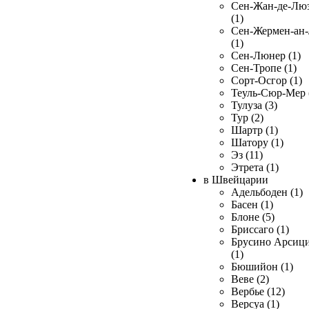
Сен-Жан-де-Лю
(1)
Сен-Жермен-ан
(1)
Сен-Люнер (1)
Сен-Тропе (1)
Сорт-Осгор (1)
Теуль-Сюр-Мер 
Тулуза (3)
Тур (2)
Шартр (1)
Шатору (1)
Эз (11)
Этрета (1)
в Швейцарии
Адельбоден (1)
Басен (1)
Блоне (5)
Бриссаго (1)
Брусино Арсиц
(1)
Бюшийон (1)
Веве (2)
Вербье (12)
Версуа (1)