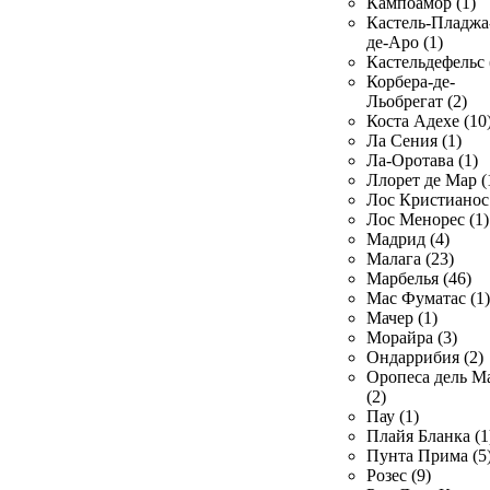
Кампоамор (1)
Кастель-Пладжа
де-Аро (1)
Кастельдефельс 
Корбера-де-
Льобрегат (2)
Коста Адехе (10
Ла Сения (1)
Ла-Оротава (1)
Ллорет де Мар (
Лос Кристианос 
Лос Менорес (1)
Мадрид (4)
Малага (23)
Марбелья (46)
Мас Фуматас (1)
Мачер (1)
Морайра (3)
Ондаррибия (2)
Оропеса дель М
(2)
Пау (1)
Плайя Бланка (1
Пунта Прима (5
Розес (9)