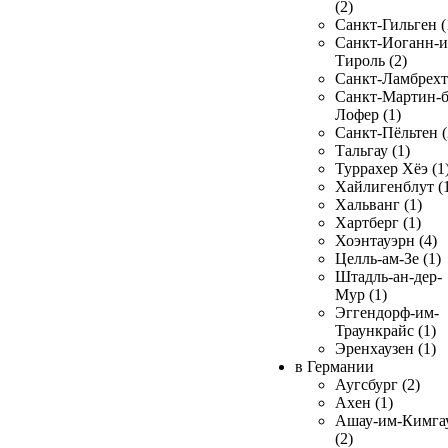
(2)
Санкт-Гильген (
Санкт-Иоганн-и
Тироль (2)
Санкт-Ламбрехт 
Санкт-Мартин-б
Лофер (1)
Санкт-Пёльтен (
Тальгау (1)
Туррахер Хёэ (1
Хайлигенблут (
Хальванг (1)
Хартберг (1)
Хоэнтауэрн (4)
Целль-ам-Зе (1)
Штадль-ан-дер-
Мур (1)
Эггендорф-им-
Траункрайс (1)
Эренхаузен (1)
в Германии
Аугсбург (2)
Ахен (1)
Ашау-им-Кимга
(2)