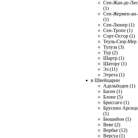
Сен-Жан-де-Лю
(1)
Сен-Жермен-ан
(1)
Сен-Люнер (1)
Сен-Тропе (1)
Сорт-Осгор (1)
Теуль-Сюр-Мер 
Тулуза (3)
Тур (2)
Шартр (1)
Шатору (1)
Эз (11)
Этрета (1)
в Швейцарии
Адельбоден (1)
Басен (1)
Блоне (5)
Бриссаго (1)
Брусино Арсиц
(1)
Бюшийон (1)
Веве (2)
Вербье (12)
Версуа (1)