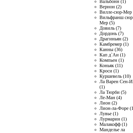
Вальбонн (1)
Вернон (2)
Вилле-сюр-Мер 
Вильфранш сюр
Мер (5)
Довиль (7)
Дордонь (7)
Драгиньян (2)
Камбремер (1)
Канны (36)
Кап д`Аи (1)
Компьен (1)
Коньяк (11)
Кроси (1)
Куршевель (10)
Ла Варен Сен-И
(1)
Ла Тюрби (5)
Ле-Ман (4)
Лион (2)
Лион-ла-Форе (1
Лувье (1)
Лурмарин (1)
Малакофф (1)
Манделье ла