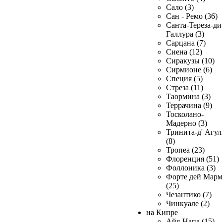
Сало (3)
Сан - Ремо (36)
Санта-Тереза-ди
Галлура (3)
Сарцана (7)
Сиена (12)
Сиракузы (10)
Сирмионе (6)
Специя (5)
Стреза (11)
Таормина (3)
Террачина (9)
Тосколано-
Мадерно (3)
Тринита-д' Агул
(8)
Тропеа (23)
Флоренция (51)
Фоллоника (3)
Форте дей Мар
(25)
Чезантико (7)
Чинкуале (2)
на Кипре
Айя-Напа (15)