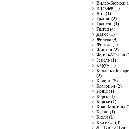
Вилар-Бюркен (
Вильнёв (1)
Вич (1)
Гранво (2)
Грансон (1)
Гштад (4)
Давос (1)
Женева (9)
Жентод (1)
Жингэн (2)
Жутан-Мезери (
Зеналь (1)
Каруж (1)
Коллонж-Бельр
(2)
Колони (5)
Комюньи (2)
Конш (1)
Корсо (3)
Корсье (1)
Кран Монтана (
Кулли (1)
Кюли (1)
Кюснахт (3)
Ла Тур-де-Пей (