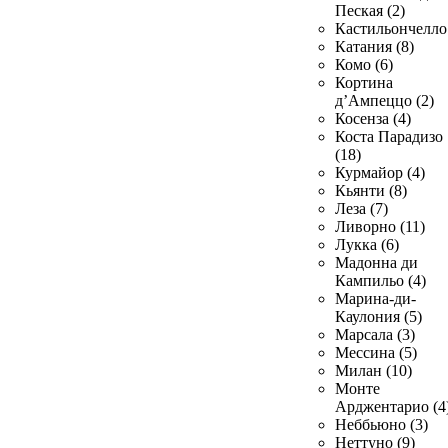
Пеская (2)
Кастильончелло 
Катания (8)
Комо (6)
Кортина
д’Ампеццо (2)
Косенза (4)
Коста Парадизо
(18)
Курмайор (4)
Кьянти (8)
Леза (7)
Ливорно (11)
Лукка (6)
Мадонна ди
Кампильо (4)
Марина-ди-
Каулония (5)
Марсала (3)
Мессина (5)
Милан (10)
Монте
Арджентарио (4
Неббьюно (3)
Неттуно (9)