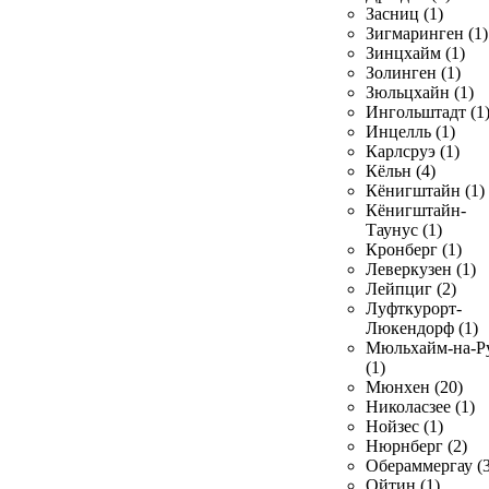
Засниц (1)
Зигмаринген (1)
Зинцхайм (1)
Золинген (1)
Зюльцхайн (1)
Ингольштадт (1
Инцелль (1)
Карлсруэ (1)
Кёльн (4)
Кёнигштайн (1)
Кёнигштайн-
Таунус (1)
Кронберг (1)
Леверкузен (1)
Лейпциг (2)
Луфткурорт-
Люкендорф (1)
Мюльхайм-на-Р
(1)
Мюнхен (20)
Николасзее (1)
Нойзес (1)
Нюрнберг (2)
Обераммергау (3
Ойтин (1)