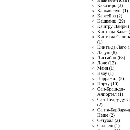
Иданья-а-Нова (
Кавоэйро (3)
Каркавелуш (1)
Картейра (2)
Кашкайш (29)
Каштру-Дайри (
Кинта да Балая (
Кинта да Салин
(1)
Кинта-да-Лаго (
Лагуш (8)
Лиссабон (68)
Лоле (12)
Майя (1)
Набу (1)
Парражил (2)
Порту (10)
Сан-Браш-ди-
Алпортел (1)
Сан-Педру-ду-С
(2)
Санта-Барбара-д
Неше (2)
Сетубал (2)
Силвеш (1)