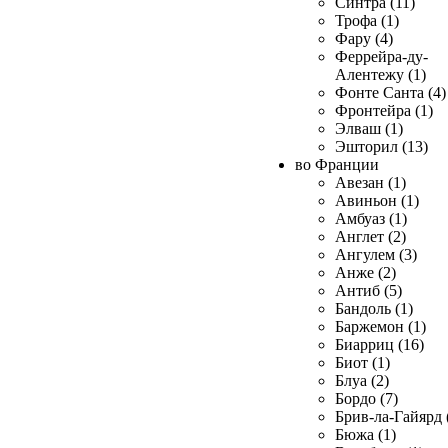
Синтра (11)
Трофа (1)
Фару (4)
Феррейра-ду-
Алентежу (1)
Фонте Санта (4)
Фронтейра (1)
Элваш (1)
Эшторил (13)
во Франции
Авезан (1)
Авиньон (1)
Амбуаз (1)
Англет (2)
Ангулем (3)
Анже (2)
Антиб (5)
Бандоль (1)
Баржемон (1)
Биарриц (16)
Биот (1)
Блуа (2)
Бордо (7)
Брив-ла-Гайярд 
Бюжа (1)