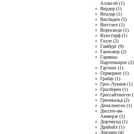
Алльгой (1)
Вердер (1)
Вецлар (1)
Висбаден (5)
Виттлих (1)
Ворпсведе (1)
Вунсторф (1)
Галле (2)
Гамбург (9)
Ганновер (2)
Гармиш-
Партенкирхе (2)
Гаутинг (1)
Гермеринг (1)
Грабау (1)
Грос-Лукков (1)
Гросберен (1)
Гроссайтинген (
Грюнвальд (2)
Денклинген (1)
Диссен-ам-
Аммерзе (1)
Дортмунд (1)
Драйайх (1)
Дрезден (4)