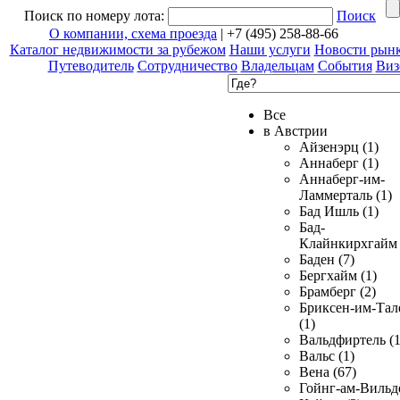
Поиск по номеру лота:
Поиск
О компании, схема проезда
| +7 (495) 258-88-66
Каталог недвижимости за рубежом
Наши услуги
Новости рын
Путеводитель
Сотрудничество
Владельцам
События
Виз
Все
в Австрии
Айзенэрц (1)
Аннаберг (1)
Аннаберг-им-
Ламмерталь (1)
Бад Ишль (1)
Бад-
Клайнкирхгайм 
Баден (7)
Бергхайм (1)
Брамберг (2)
Бриксен-им-Тал
(1)
Вальдфиртель (1
Вальс (1)
Вена (67)
Гойнг-ам-Вильд