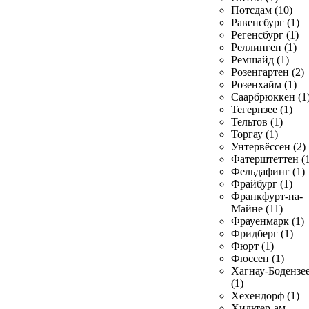
Потсдам (10)
Равенсбург (1)
Регенсбург (1)
Реллинген (1)
Ремшайд (1)
Розенгартен (2)
Розенхайм (1)
Саарбрюккен (1
Тегернзее (1)
Тельтов (1)
Торгау (1)
Унтервёссен (2)
Фатерштеттен (1
Фельдафинг (1)
Фрайбург (1)
Франкфурт-на-
Майне (11)
Фрауенмарк (1)
Фридберг (1)
Фюрт (1)
Фюссен (1)
Хагнау-Бодензе
(1)
Хехендорф (1)
Хильтер-ам-