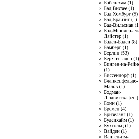
Бабенсхам (1)
Бад Висзее (1)
Бад Хомбург (5)
Бад-Брайзиг (1)
Бад-Вильснак (1
Бад-Мюндер-ам
Дайстер (1)
Баден-Баден (8)
Бамберг (1)
Берлин (53)
Берхтесгаден (1)
Бинген-на-Рейн
(1)
Биссендорф (1)
Бланкенфельде-
Малов (1)
Бодман-
Людвигсхафен (
Бонн (1)
Бремен (4)
Бризеланг (1)
Буденхайм (1)
Бухгольц (1)
Вайден (1)
Ванген-им-