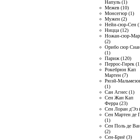
Напуль (1)
Межев (10)
Монсегюр (1)
Мужен (2)
Нейи-сюр-Сен (
Ницца (12)
Ножан-сюр-Ма
(2)
Орибо сюр Сиа
(1)
Париж (120)
Перрос-Гирек (1
Рокебрюн Кап
Мартен (7)
Рюэй-Мальмезо
(1)
Сан Агнес (1)
Сен Жан Кап
Ферра (23)
Сен Лоран д'Эз 
Сен Мартен де 
(1)
Сен Поль де Ва
(2)
Сен-Бриё (3)