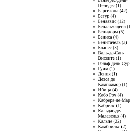
Баньерес-дель-
Пенедес (1)
Барселона (42)
Бегур (4)
Бенаавис (12)
Бенальмадена (1
Бенидорм (5)
Бениса (4)
Бенитачель (3)
Бланес (3)
Валь-де-Сан-
Висенте (1)
Гольф-дель-Сур 
Гуим (1)
Дения (1)
Деэса де
Кампоамор (1)
Ибица (4)
Кабо Роч (4)
Кабрера-де-Мар 
Кабрилс (1)
Кальдас-де-
Малавелья (4)
Кальпе (22)
Камбрильс (2)