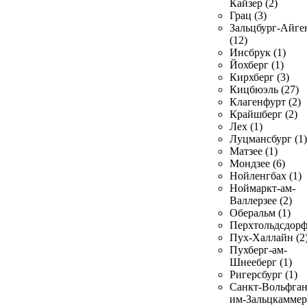
Кайзер (2)
Грац (3)
Зальцбург-Айге
(12)
Инсбрук (1)
Йохберг (1)
Кирхберг (3)
Кицбюэль (27)
Клагенфурт (2)
Крайшберг (2)
Лех (1)
Луцмансбург (1)
Матзее (1)
Мондзее (6)
Нойленгбах (1)
Ноймаркт-ам-
Валлерзее (2)
Оберальм (1)
Перхтольдсдорф
Пух-Халлайн (2
Пухберг-ам-
Шнееберг (1)
Ригерсбург (1)
Санкт-Вольфган
им-Зальцкаммер