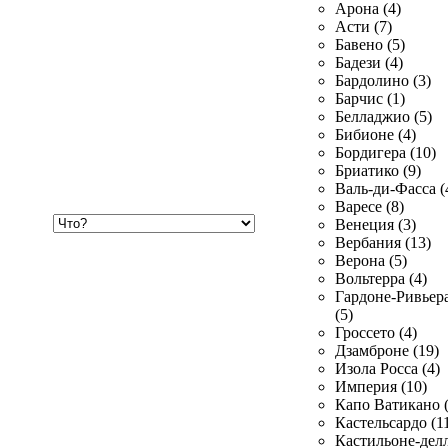
Арона (4)
Асти (7)
Бавено (5)
Бадези (4)
Бардолино (3)
Барчис (1)
Белладжио (5)
Бибионе (4)
Бордигера (10)
Бриатико (9)
Валь-ди-Фасса (
Варесе (8)
Хочу
Венеция (3)
купить
Вербания (13)
Верона (5)
Вольтерра (4)
Гардоне-Ривьер
(5)
Гроссето (4)
Дзамброне (19)
Изола Росса (4)
Империя (10)
Капо Ватикано (
Кастельсардо (1
Кастильоне-делл