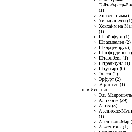
Тойтобургер-Ва
(1)
Хойзенштамм (1
Хольцкирхен (1
Хоххайм-на-Ма
(1)
Швайнфурт (1)
Шварцвальд (2)
Шварценбрук (1
Шнефердинген (
Штарнберг (1)
Штральзунд (1)
Штутгарт (6)
Энген (1)
Эрфурт (2)
Этринген (1)
в Испании
Эль Мадроньяль 
Аликанте (29)
Алтея (8)
Аренис-де-Мун
(1)
Ареньс-де-Мар (
Аржентона (1)