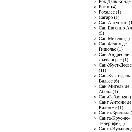
Рок Дэль Конде 
Росас (4)
Рохалес (1)
Сагаро (1)
Сан Августин (1
Сан Евгенио Ал
(5)
Сан Мигель (1)
Сан Фелиу де
Гишольс (1)
Сан-Андрес-де-
Льеванерас (1)
Сан-Жуст-Десве
(11)
Сан-Кугат-дель-
Вальес (6)
Сан-Мигель-де-
Абона (1)
Сан-Себастьян (
Сант Антони де
Калонже (1)
Санта-Брихида (
Санта-Крус-де-
Тенерифе (1)
Санта-Эулалия-д