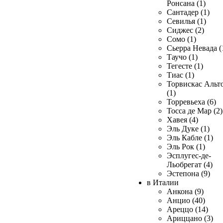
Ронсана (1)
Сантадер (1)
Севилья (1)
Сиджес (2)
Сомо (1)
Сьерра Невада (
Таучо (1)
Тегесте (1)
Тиас (1)
Торвискас Альт
(1)
Торревьеха (6)
Тосса де Мар (2)
Хавея (4)
Эль Дуке (1)
Эль Кабле (1)
Эль Рок (1)
Эсплугес-де-
Льобрегат (4)
Эстепона (9)
в Италии
Анкона (9)
Анцио (40)
Ареццо (14)
Ариццано (3)