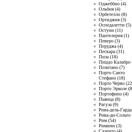
Оджеббио (4)
Ольбия (4)
Орбетелло (8)
Ортиджия (3)
Оспедалетти (5)
Остуни (11)
Пантелерия (1)
Певеро (3)
Перуджа (4)
Пескара (31)
Пиза (18)
Пиццо Калабро 
Позитано (7)
Порто Санто
Стефано (18)
Порто Черво (22
Порто Эрколе (8
Портофино (4)
Пьянца (8)
Рагуза (9)
Рива-дель-Гарда 
Рива-ди-Сольто 
Рим (54)
Римини (3)
Саленто (4)