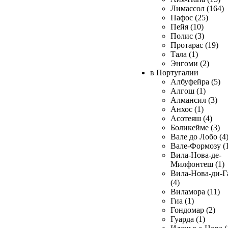
Лимассол (164)
Пафос (25)
Пейя (10)
Полис (3)
Протарас (19)
Тала (1)
Энгоми (2)
в Португалии
Албуфейра (5)
Алгош (1)
Алмансил (3)
Анхос (1)
Асотеяш (4)
Боликейме (3)
Вале до Лобо (4
Вале-Формозу (
Вила-Нова-де-
Милфонтеш (1)
Вила-Нова-ди-Г
(4)
Виламора (11)
Гиа (1)
Гондомар (2)
Гуарда (1)