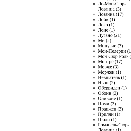
Ле-Мон-Сюр-
Лозанна (3)
Лозанна (17)
Лойк (1)
Локо (1)
Лоне (1)
Лугано (21)
Ми (2)
Минузио (3)
Мон-Пелерин (1
Мон-Сюр-Роль (
Монтрё (17)
Морже (3)
Моржен (1)
Невшатель (1)
Ньон (2)
Оберриден (1)
Обонн (3)
Оливоне (1)
Поми (2)
Пранжен (3)
Прилли (1)
Пюли (1)
Романель-Сюр-
Лозанна (1)