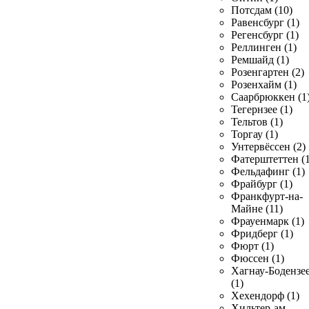
Потсдам (10)
Равенсбург (1)
Регенсбург (1)
Реллинген (1)
Ремшайд (1)
Розенгартен (2)
Розенхайм (1)
Саарбрюккен (1
Тегернзее (1)
Тельтов (1)
Торгау (1)
Унтервёссен (2)
Фатерштеттен (1
Фельдафинг (1)
Фрайбург (1)
Франкфурт-на-
Майне (11)
Фрауенмарк (1)
Фридберг (1)
Фюрт (1)
Фюссен (1)
Хагнау-Бодензе
(1)
Хехендорф (1)
Хильтер-ам-