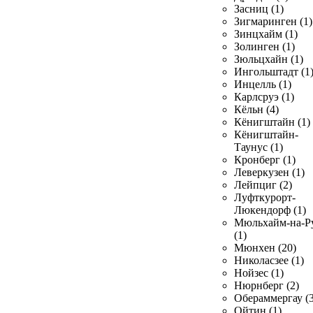
Засниц (1)
Зигмаринген (1)
Зинцхайм (1)
Золинген (1)
Зюльцхайн (1)
Ингольштадт (1
Инцелль (1)
Карлсруэ (1)
Кёльн (4)
Кёнигштайн (1)
Кёнигштайн-
Таунус (1)
Кронберг (1)
Леверкузен (1)
Лейпциг (2)
Луфткурорт-
Люкендорф (1)
Мюльхайм-на-Р
(1)
Мюнхен (20)
Николасзее (1)
Нойзес (1)
Нюрнберг (2)
Обераммергау (3
Ойтин (1)