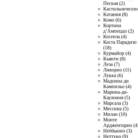
Пеская (2)
Кастильончелло 
Катания (8)
Комо (6)
Кортина
д’Ампеццо (2)
Косенза (4)
Коста Парадизо
(18)
Курмайор (4)
Кьянти (8)
Леза (7)
Ливорно (11)
Лукка (6)
Мадонна ди
Кампильо (4)
Марина-ди-
Каулония (5)
Марсала (3)
Мессина (5)
Милан (10)
Монте
Арджентарио (4
Неббьюно (3)
Неттуно (9)