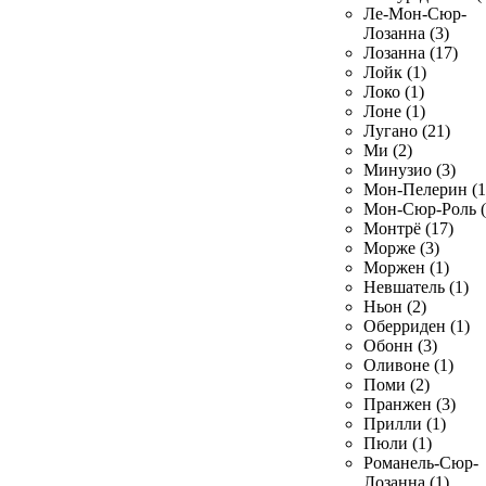
Ле-Мон-Сюр-
Лозанна (3)
Лозанна (17)
Лойк (1)
Локо (1)
Лоне (1)
Лугано (21)
Ми (2)
Минузио (3)
Мон-Пелерин (1
Мон-Сюр-Роль (
Монтрё (17)
Морже (3)
Моржен (1)
Невшатель (1)
Ньон (2)
Оберриден (1)
Обонн (3)
Оливоне (1)
Поми (2)
Пранжен (3)
Прилли (1)
Пюли (1)
Романель-Сюр-
Лозанна (1)