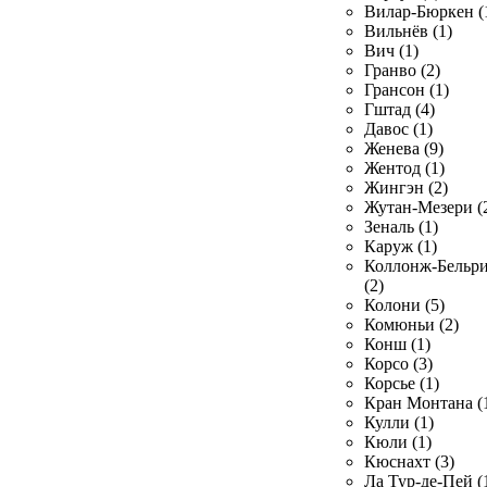
Вилар-Бюркен (
Вильнёв (1)
Вич (1)
Гранво (2)
Грансон (1)
Гштад (4)
Давос (1)
Женева (9)
Жентод (1)
Жингэн (2)
Жутан-Мезери (
Зеналь (1)
Каруж (1)
Коллонж-Бельр
(2)
Колони (5)
Комюньи (2)
Конш (1)
Корсо (3)
Корсье (1)
Кран Монтана (
Кулли (1)
Кюли (1)
Кюснахт (3)
Ла Тур-де-Пей (