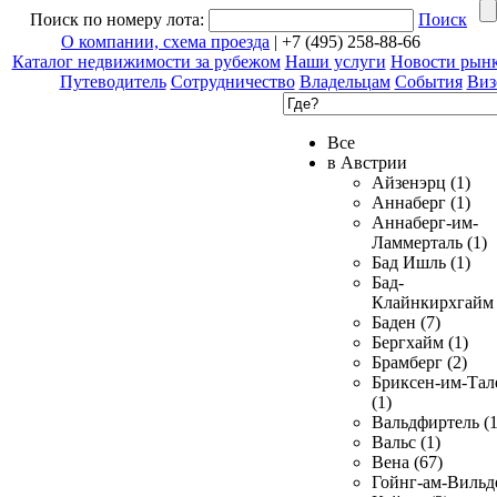
Поиск по номеру лота:
Поиск
О компании, схема проезда
| +7 (495) 258-88-66
Каталог недвижимости за рубежом
Наши услуги
Новости рын
Путеводитель
Сотрудничество
Владельцам
События
Виз
Все
в Австрии
Айзенэрц (1)
Аннаберг (1)
Аннаберг-им-
Ламмерталь (1)
Бад Ишль (1)
Бад-
Клайнкирхгайм 
Баден (7)
Бергхайм (1)
Брамберг (2)
Бриксен-им-Тал
(1)
Вальдфиртель (1
Вальс (1)
Вена (67)
Гойнг-ам-Вильд