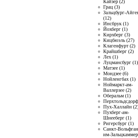
Кайзер (2)
Грац (3)
Зальцбург-Айге
(12)
Инсбрук (1)
Йохберг (1)
Кирхберг (3)
Кицбюэль (27)
Клагенфурт (2)
Крайшберг (2)
Лех (1)
Луцмансбург (1)
Матзее (1)
Мондзее (6)
Нойленгбах (1)
Ноймаркт-ам-
Валлерзее (2)
Оберальм (1)
Перхтольдсдорф
Пух-Халлайн (2
Пухберг-ам-
Шнееберг (1)
Ригерсбург (1)
Санкт-Вольфган
им-Зальцкаммер