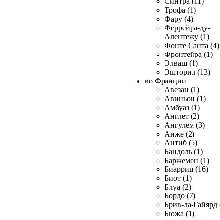
Синтра (11)
Трофа (1)
Фару (4)
Феррейра-ду-
Алентежу (1)
Фонте Санта (4)
Фронтейра (1)
Элваш (1)
Эшторил (13)
во Франции
Авезан (1)
Авиньон (1)
Амбуаз (1)
Англет (2)
Ангулем (3)
Анже (2)
Антиб (5)
Бандоль (1)
Баржемон (1)
Биарриц (16)
Биот (1)
Блуа (2)
Бордо (7)
Брив-ла-Гайярд 
Бюжа (1)