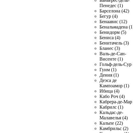
Баньерес-дель-
Пенедес (1)
Барселона (42)
Бегур (4)
Бенаавис (12)
Бенальмадена (1
Бенидорм (5)
Бениса (4)
Бенитачель (3)
Бланес (3)
Валь-де-Сан-
Висенте (1)
Гольф-дель-Сур 
Гуим (1)
Дения (1)
Деэса де
Кампоамор (1)
Ибица (4)
Кабо Роч (4)
Кабрера-де-Мар 
Кабрилс (1)
Кальдас-де-
Малавелья (4)
Кальпе (22)
Камбрильс (2)