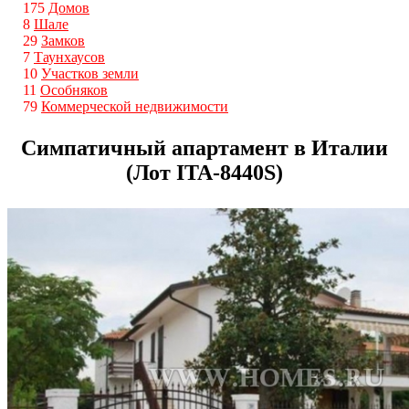
175
Домов
8
Шале
29
Замков
7
Таунхаусов
10
Участков земли
11
Особняков
79
Коммерческой недвижимости
Симпатичный апартамент в Италии
(Лот ITA-8440S)