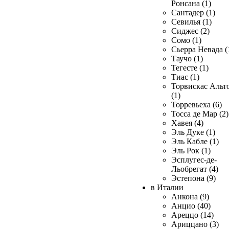
Ронсана (1)
Сантадер (1)
Севилья (1)
Сиджес (2)
Сомо (1)
Сьерра Невада (
Таучо (1)
Тегесте (1)
Тиас (1)
Торвискас Альт
(1)
Торревьеха (6)
Тосса де Мар (2)
Хавея (4)
Эль Дуке (1)
Эль Кабле (1)
Эль Рок (1)
Эсплугес-де-
Льобрегат (4)
Эстепона (9)
в Италии
Анкона (9)
Анцио (40)
Ареццо (14)
Ариццано (3)