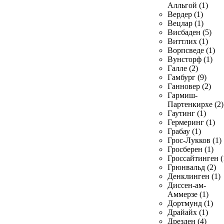
Алльгой (1)
Вердер (1)
Вецлар (1)
Висбаден (5)
Виттлих (1)
Ворпсведе (1)
Вунсторф (1)
Галле (2)
Гамбург (9)
Ганновер (2)
Гармиш-
Партенкирхе (2)
Гаутинг (1)
Гермеринг (1)
Грабау (1)
Грос-Лукков (1)
Гросберен (1)
Гроссайтинген (
Грюнвальд (2)
Денклинген (1)
Диссен-ам-
Аммерзе (1)
Дортмунд (1)
Драйайх (1)
Дрезден (4)