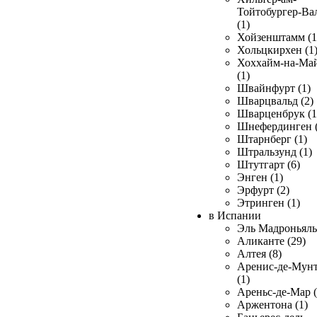
Тойтобургер-Ва
(1)
Хойзенштамм (1
Хольцкирхен (1
Хоххайм-на-Ма
(1)
Швайнфурт (1)
Шварцвальд (2)
Шварценбрук (1
Шнефердинген (
Штарнберг (1)
Штральзунд (1)
Штутгарт (6)
Энген (1)
Эрфурт (2)
Этринген (1)
в Испании
Эль Мадроньяль 
Аликанте (29)
Алтея (8)
Аренис-де-Мун
(1)
Ареньс-де-Мар (
Аржентона (1)