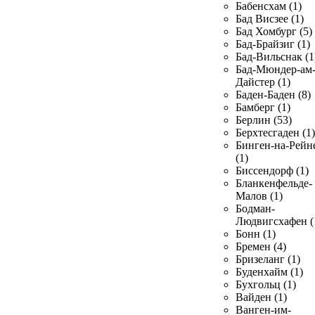
Бабенсхам (1)
Бад Висзее (1)
Бад Хомбург (5)
Бад-Брайзиг (1)
Бад-Вильснак (1
Бад-Мюндер-ам
Дайстер (1)
Баден-Баден (8)
Бамберг (1)
Берлин (53)
Берхтесгаден (1)
Бинген-на-Рейн
(1)
Биссендорф (1)
Бланкенфельде-
Малов (1)
Бодман-
Людвигсхафен (
Бонн (1)
Бремен (4)
Бризеланг (1)
Буденхайм (1)
Бухгольц (1)
Вайден (1)
Ванген-им-