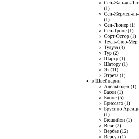
Сен-Жан-де-Лю
(1)
Сен-Жермен-ан
(1)
Сен-Люнер (1)
Сен-Тропе (1)
Сорт-Осгор (1)
Теуль-Сюр-Мер 
Тулуза (3)
Тур (2)
Шартр (1)
Шатору (1)
Эз (11)
Этрета (1)
в Швейцарии
Адельбоден (1)
Басен (1)
Блоне (5)
Бриссаго (1)
Брусино Арсиц
(1)
Бюшийон (1)
Веве (2)
Вербье (12)
Версуа (1)