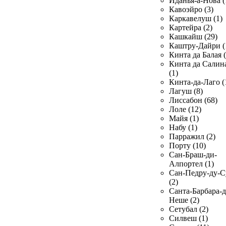
Иданья-а-Нова (
Кавоэйро (3)
Каркавелуш (1)
Картейра (2)
Кашкайш (29)
Каштру-Дайри (
Кинта да Балая (
Кинта да Салин
(1)
Кинта-да-Лаго (
Лагуш (8)
Лиссабон (68)
Лоле (12)
Майя (1)
Набу (1)
Парражил (2)
Порту (10)
Сан-Браш-ди-
Алпортел (1)
Сан-Педру-ду-С
(2)
Санта-Барбара-д
Неше (2)
Сетубал (2)
Силвеш (1)