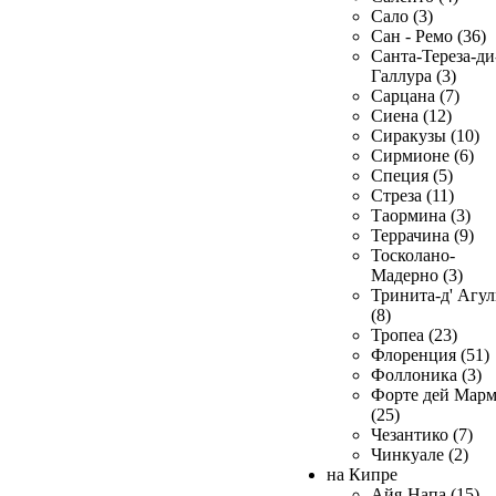
Сало (3)
Сан - Ремо (36)
Санта-Тереза-ди
Галлура (3)
Сарцана (7)
Сиена (12)
Сиракузы (10)
Сирмионе (6)
Специя (5)
Стреза (11)
Таормина (3)
Террачина (9)
Тосколано-
Мадерно (3)
Тринита-д' Агул
(8)
Тропеа (23)
Флоренция (51)
Фоллоника (3)
Форте дей Мар
(25)
Чезантико (7)
Чинкуале (2)
на Кипре
Айя-Напа (15)