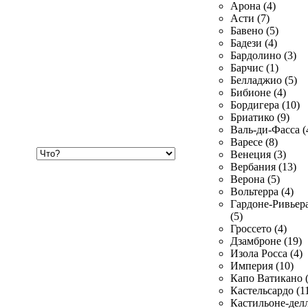
Арона (4)
Асти (7)
Бавено (5)
Бадези (4)
Бардолино (3)
Барчис (1)
Белладжио (5)
Бибионе (4)
Бордигера (10)
Бриатико (9)
Валь-ди-Фасса (
Варесе (8)
Хочу
Венеция (3)
купить
Вербания (13)
Верона (5)
Вольтерра (4)
Гардоне-Ривьер
(5)
Гроссето (4)
Дзамброне (19)
Изола Росса (4)
Империя (10)
Капо Ватикано (
Кастельсардо (1
Кастильоне-делл