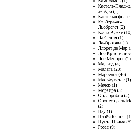
Кампоамор (1)
Кастель-Пладжа
де-Аро (1)
Кастельдефельс 
Корбера-де-
Льобрегат (2)
Коста Адехе (10
Ла Сения (1)
Ла-Оротава (1)
Ллорет де Мар (
Лос Кристианос 
Лос Менорес (1)
Мадрид (4)
Малага (23)
Марбелья (46)
Мас Фуматас (1)
Мачер (1)
Морайра (3)
Ондаррибия (2)
Оропеса дель М
(2)
Пау (1)
Плайя Бланка (1
Пунта Прима (5
Розес (9)