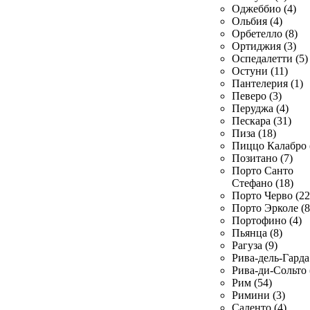
Оджеббио (4)
Ольбия (4)
Орбетелло (8)
Ортиджия (3)
Оспедалетти (5)
Остуни (11)
Пантелерия (1)
Певеро (3)
Перуджа (4)
Пескара (31)
Пиза (18)
Пиццо Калабро 
Позитано (7)
Порто Санто
Стефано (18)
Порто Черво (22
Порто Эрколе (8
Портофино (4)
Пьянца (8)
Рагуза (9)
Рива-дель-Гарда 
Рива-ди-Сольто 
Рим (54)
Римини (3)
Саленто (4)