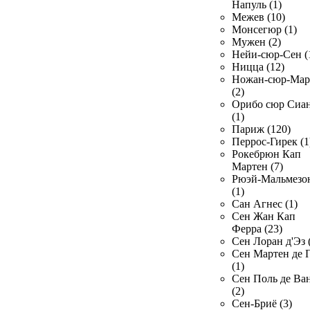
Напуль (1)
Межев (10)
Монсегюр (1)
Мужен (2)
Нейи-сюр-Сен (
Ницца (12)
Ножан-сюр-Ма
(2)
Орибо сюр Сиа
(1)
Париж (120)
Перрос-Гирек (1
Рокебрюн Кап
Мартен (7)
Рюэй-Мальмезо
(1)
Сан Агнес (1)
Сен Жан Кап
Ферра (23)
Сен Лоран д'Эз 
Сен Мартен де 
(1)
Сен Поль де Ва
(2)
Сен-Бриё (3)