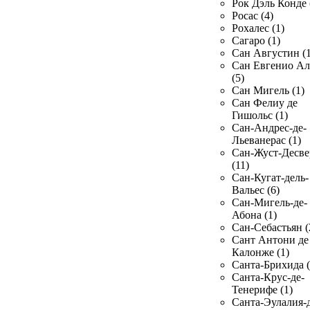
Рок Дэль Конде 
Росас (4)
Рохалес (1)
Сагаро (1)
Сан Августин (1
Сан Евгенио Ал
(5)
Сан Мигель (1)
Сан Фелиу де
Гишольс (1)
Сан-Андрес-де-
Льеванерас (1)
Сан-Жуст-Десве
(11)
Сан-Кугат-дель-
Вальес (6)
Сан-Мигель-де-
Абона (1)
Сан-Себастьян (
Сант Антони де
Калонже (1)
Санта-Брихида (
Санта-Крус-де-
Тенерифе (1)
Санта-Эулалия-д