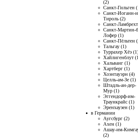
(2)
Санкт-Гильген (
Санкт-Иоганн-и
Тироль (2)
Санкт-Ламбрехт 
Санкт-Мартин-б
Лофер (1)
Санкт-Пёльтен (
Тальгау (1)
Туррахер Хёэ (1
Хайлигенблут (
Хальванг (1)
Хартберг (1)
Хоэнтауэрн (4)
Целль-ам-Зе (1)
Штадль-ан-дер-
Мур (1)
Эггендорф-им-
Траункрайс (1)
Эренхаузен (1)
в Германии
Аугсбург (2)
Ахен (1)
Ашау-им-Кимга
(2)