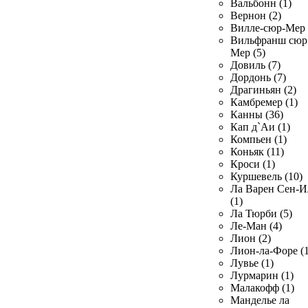
Вальбонн (1)
Вернон (2)
Вилле-сюр-Мер 
Вильфранш сюр
Мер (5)
Довиль (7)
Дордонь (7)
Драгиньян (2)
Камбремер (1)
Канны (36)
Кап д`Аи (1)
Компьен (1)
Коньяк (11)
Кроси (1)
Куршевель (10)
Ла Варен Сен-И
(1)
Ла Тюрби (5)
Ле-Ман (4)
Лион (2)
Лион-ла-Форе (1
Лувье (1)
Лурмарин (1)
Малакофф (1)
Манделье ла