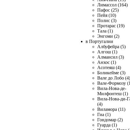
Лимассол (164)
Пафос (25)
Пейя (10)
Полис (3)
Протарас (19)
Тала (1)
Энгоми (2)
в Португалии
Албуфейра (5)
Алгош (1)
Алмансил (3)
Анхос (1)
Асотеяш (4)
Боликейме (3)
Вале до Лобо (4
Вале-Формозу (
Вила-Нова-де-
Милфонтеш (1)
Вила-Нова-ди-Г
(4)
Виламора (11)
Гиа (1)
Гондомар (2)
Гуарда (1)