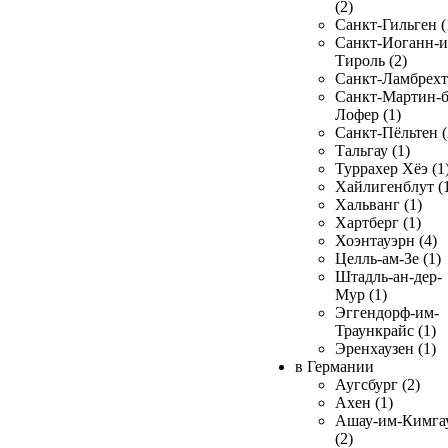
(2)
Санкт-Гильген (
Санкт-Иоганн-и
Тироль (2)
Санкт-Ламбрехт 
Санкт-Мартин-б
Лофер (1)
Санкт-Пёльтен (
Тальгау (1)
Туррахер Хёэ (1
Хайлигенблут (
Хальванг (1)
Хартберг (1)
Хоэнтауэрн (4)
Целль-ам-Зе (1)
Штадль-ан-дер-
Мур (1)
Эггендорф-им-
Траункрайс (1)
Эренхаузен (1)
в Германии
Аугсбург (2)
Ахен (1)
Ашау-им-Кимга
(2)