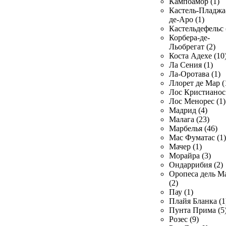
Кампоамор (1)
Кастель-Пладжа
де-Аро (1)
Кастельдефельс 
Корбера-де-
Льобрегат (2)
Коста Адехе (10
Ла Сения (1)
Ла-Оротава (1)
Ллорет де Мар (
Лос Кристианос 
Лос Менорес (1)
Мадрид (4)
Малага (23)
Марбелья (46)
Мас Фуматас (1)
Мачер (1)
Морайра (3)
Ондаррибия (2)
Оропеса дель М
(2)
Пау (1)
Плайя Бланка (1
Пунта Прима (5
Розес (9)