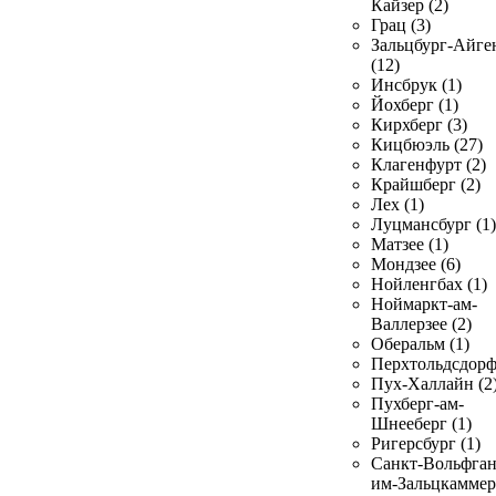
Кайзер (2)
Грац (3)
Зальцбург-Айге
(12)
Инсбрук (1)
Йохберг (1)
Кирхберг (3)
Кицбюэль (27)
Клагенфурт (2)
Крайшберг (2)
Лех (1)
Луцмансбург (1)
Матзее (1)
Мондзее (6)
Нойленгбах (1)
Ноймаркт-ам-
Валлерзее (2)
Оберальм (1)
Перхтольдсдорф
Пух-Халлайн (2
Пухберг-ам-
Шнееберг (1)
Ригерсбург (1)
Санкт-Вольфган
им-Зальцкаммер