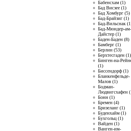
Бабенсхам (1)
Бад Висзее (1)
Бад Хомбург (5)
Бад-Брайзиг (1)
Бад-Вильснак (1
Бад-Мюндер-ам
Дайстер (1)
Баден-Баден (8)
Бамберг (1)
Берлин (53)
Берхтесгаден (1)
Бинген-на-Рейн
(1)
Биссендорф (1)
Бланкенфельде-
Малов (1)
Бодман-
Людвигсхафен (
Бонн (1)
Бремен (4)
Бризеланг (1)
Буденхайм (1)
Бухгольц (1)
Вайден (1)
Ванген-им-