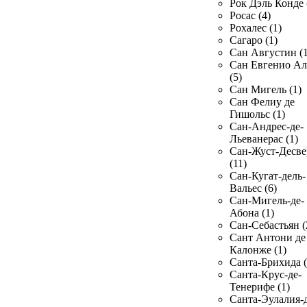
Рок Дэль Конде 
Росас (4)
Рохалес (1)
Сагаро (1)
Сан Августин (1
Сан Евгенио Ал
(5)
Сан Мигель (1)
Сан Фелиу де
Гишольс (1)
Сан-Андрес-де-
Льеванерас (1)
Сан-Жуст-Десве
(11)
Сан-Кугат-дель-
Вальес (6)
Сан-Мигель-де-
Абона (1)
Сан-Себастьян (
Сант Антони де
Калонже (1)
Санта-Брихида (
Санта-Крус-де-
Тенерифе (1)
Санта-Эулалия-д