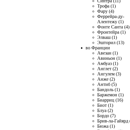
Синтра (11)
Трофа (1)
Фару (4)
Феррейра-ду-
Алентежу (1)
Фонте Санта (4)
Фронтейра (1)
Элваш (1)
Эшторил (13)
во Франции
Авезан (1)
Авиньон (1)
Амбуаз (1)
Англет (2)
Ангулем (3)
Анже (2)
Антиб (5)
Бандоль (1)
Баржемон (1)
Биарриц (16)
Биот (1)
Блуа (2)
Бордо (7)
Брив-ла-Гайярд 
Бюжа (1)