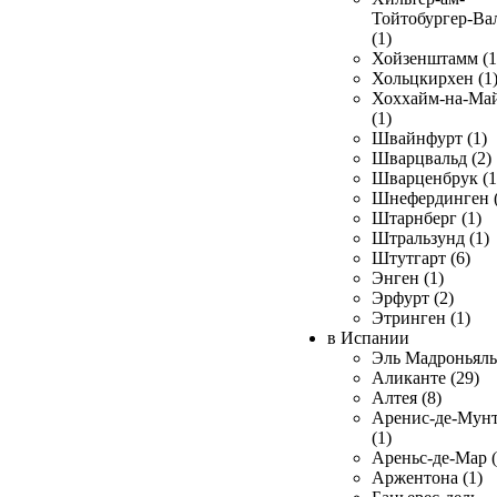
Тойтобургер-Ва
(1)
Хойзенштамм (1
Хольцкирхен (1
Хоххайм-на-Ма
(1)
Швайнфурт (1)
Шварцвальд (2)
Шварценбрук (1
Шнефердинген (
Штарнберг (1)
Штральзунд (1)
Штутгарт (6)
Энген (1)
Эрфурт (2)
Этринген (1)
в Испании
Эль Мадроньяль 
Аликанте (29)
Алтея (8)
Аренис-де-Мун
(1)
Ареньс-де-Мар (
Аржентона (1)