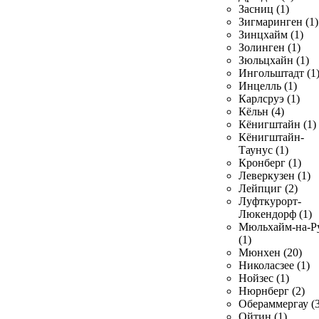
Засниц (1)
Зигмаринген (1)
Зинцхайм (1)
Золинген (1)
Зюльцхайн (1)
Ингольштадт (1
Инцелль (1)
Карлсруэ (1)
Кёльн (4)
Кёнигштайн (1)
Кёнигштайн-
Таунус (1)
Кронберг (1)
Леверкузен (1)
Лейпциг (2)
Луфткурорт-
Люкендорф (1)
Мюльхайм-на-Р
(1)
Мюнхен (20)
Николасзее (1)
Нойзес (1)
Нюрнберг (2)
Обераммергау (3
Ойтин (1)