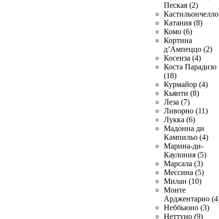
Пеская (2)
Кастильончелло 
Катания (8)
Комо (6)
Кортина
д’Ампеццо (2)
Косенза (4)
Коста Парадизо
(18)
Курмайор (4)
Кьянти (8)
Леза (7)
Ливорно (11)
Лукка (6)
Мадонна ди
Кампильо (4)
Марина-ди-
Каулония (5)
Марсала (3)
Мессина (5)
Милан (10)
Монте
Арджентарио (4
Неббьюно (3)
Неттуно (9)