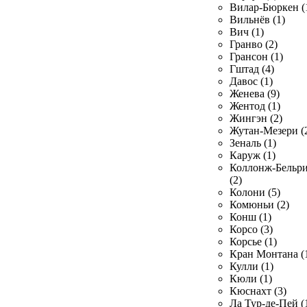
Вилар-Бюркен (
Вильнёв (1)
Вич (1)
Гранво (2)
Грансон (1)
Гштад (4)
Давос (1)
Женева (9)
Жентод (1)
Жингэн (2)
Жутан-Мезери (
Зеналь (1)
Каруж (1)
Коллонж-Бельр
(2)
Колони (5)
Комюньи (2)
Конш (1)
Корсо (3)
Корсье (1)
Кран Монтана (
Кулли (1)
Кюли (1)
Кюснахт (3)
Ла Тур-де-Пей (