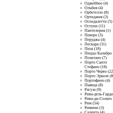
Оджеббио (4)
Ольбия (4)
Орбетелло (8)
Ортиджия (3)
Оспедалетти (5)
Остуни (11)
Пантелерия (1)
Певеро (3)
Перуджа (4)
Пескара (31)
Пиза (18)
Пиццо Калабро 
Позитано (7)
Порто Санто
Стефано (18)
Порто Черво (22
Порто Эрколе (8
Портофино (4)
Пьянца (8)
Рагуза (9)
Рива-дель-Гарда 
Рива-ди-Сольто 
Рим (54)
Римини (3)
Саленто (4)