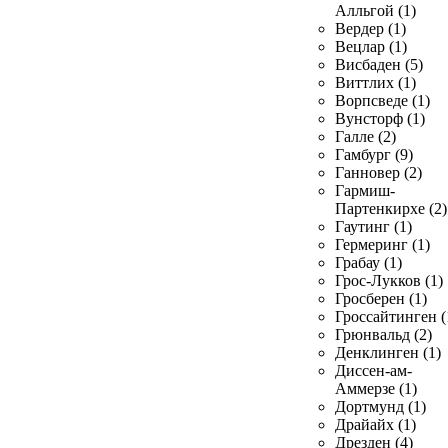
Алльгой (1)
Вердер (1)
Вецлар (1)
Висбаден (5)
Виттлих (1)
Ворпсведе (1)
Вунсторф (1)
Галле (2)
Гамбург (9)
Ганновер (2)
Гармиш-
Партенкирхе (2)
Гаутинг (1)
Гермеринг (1)
Грабау (1)
Грос-Лукков (1)
Гросберен (1)
Гроссайтинген (
Грюнвальд (2)
Денклинген (1)
Диссен-ам-
Аммерзе (1)
Дортмунд (1)
Драйайх (1)
Дрезден (4)