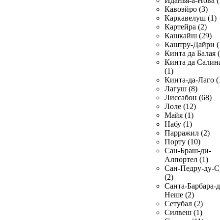
Иданья-а-Нова (
Кавоэйро (3)
Каркавелуш (1)
Картейра (2)
Кашкайш (29)
Каштру-Дайри (
Кинта да Балая (
Кинта да Салин
(1)
Кинта-да-Лаго (
Лагуш (8)
Лиссабон (68)
Лоле (12)
Майя (1)
Набу (1)
Парражил (2)
Порту (10)
Сан-Браш-ди-
Алпортел (1)
Сан-Педру-ду-С
(2)
Санта-Барбара-д
Неше (2)
Сетубал (2)
Силвеш (1)