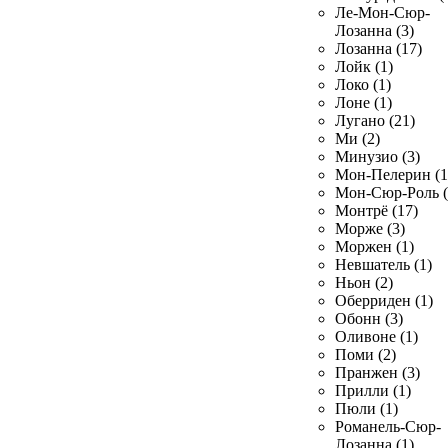
Ле-Мон-Сюр-
Лозанна (3)
Лозанна (17)
Лойк (1)
Локо (1)
Лоне (1)
Лугано (21)
Ми (2)
Минузио (3)
Мон-Пелерин (1
Мон-Сюр-Роль (
Монтрё (17)
Морже (3)
Моржен (1)
Невшатель (1)
Ньон (2)
Оберриден (1)
Обонн (3)
Оливоне (1)
Поми (2)
Пранжен (3)
Прилли (1)
Пюли (1)
Романель-Сюр-
Лозанна (1)