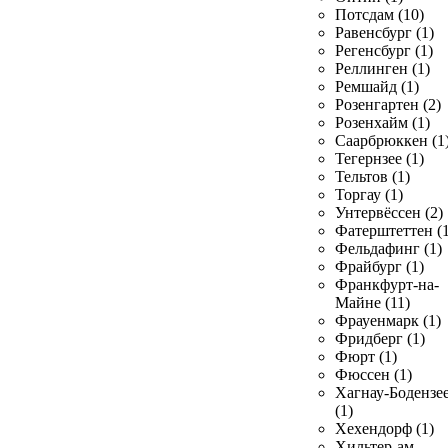
Потсдам (10)
Равенсбург (1)
Регенсбург (1)
Реллинген (1)
Ремшайд (1)
Розенгартен (2)
Розенхайм (1)
Саарбрюккен (1
Тегернзее (1)
Тельтов (1)
Торгау (1)
Унтервёссен (2)
Фатерштеттен (1
Фельдафинг (1)
Фрайбург (1)
Франкфурт-на-
Майне (11)
Фрауенмарк (1)
Фридберг (1)
Фюрт (1)
Фюссен (1)
Хагнау-Бодензе
(1)
Хехендорф (1)
Хильтер-ам-