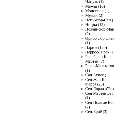
Напуль (1)
Межев (10)
Монсегюр (1)
Мужен (2)
Нейи-сюр-Сен (
Ницца (12)
Ножан-сюр-Ма
(2)
Орибо сюр Сиа
(1)
Париж (120)
Перрос-Гирек (1
Рокебрюн Кап
Мартен (7)
Рюэй-Мальмезо
(1)
Сан Агнес (1)
Сен Жан Кап
Ферра (23)
Сен Лоран д'Эз 
Сен Мартен де 
(1)
Сен Поль де Ва
(2)
Сен-Бриё (3)