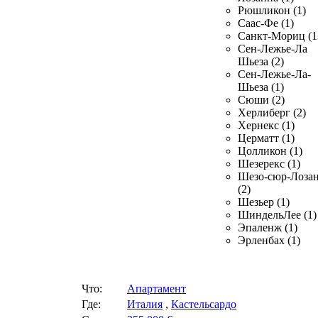
Рюшликон (1)
Саас-Фе (1)
Санкт-Мориц (1
Сен-Лежье-Ла
Шьеза (2)
Сен-Лежье-Ла-
Шьеза (1)
Сюши (2)
Херлиберг (2)
Хернекс (1)
Церматт (1)
Цолликон (1)
Шезерекс (1)
Шезо-сюр-Лоза
(2)
Шезьер (1)
ШиндельЛее (1)
Эпаленж (1)
Эрленбах (1)
Что:
Апартамент
Где:
Италия
,
Кастельсардо