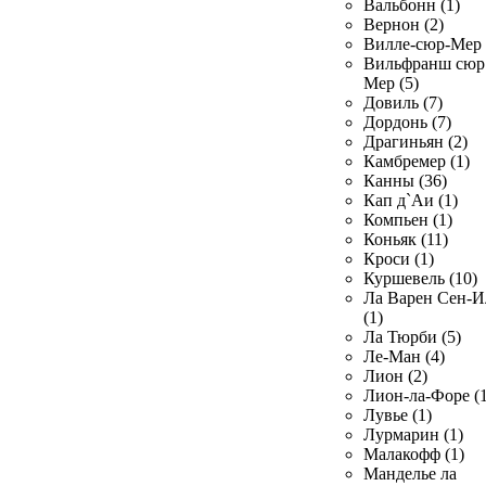
Вальбонн (1)
Вернон (2)
Вилле-сюр-Мер 
Вильфранш сюр
Мер (5)
Довиль (7)
Дордонь (7)
Драгиньян (2)
Камбремер (1)
Канны (36)
Кап д`Аи (1)
Компьен (1)
Коньяк (11)
Кроси (1)
Куршевель (10)
Ла Варен Сен-И
(1)
Ла Тюрби (5)
Ле-Ман (4)
Лион (2)
Лион-ла-Форе (1
Лувье (1)
Лурмарин (1)
Малакофф (1)
Манделье ла