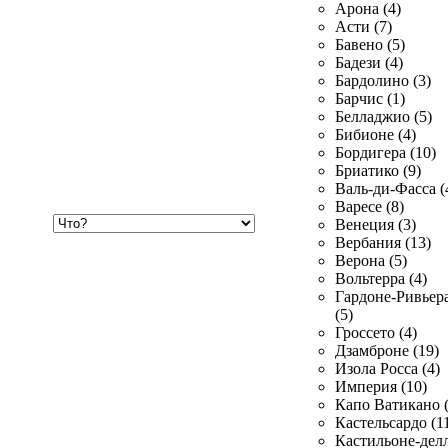
Арона (4)
Асти (7)
Бавено (5)
Бадези (4)
Бардолино (3)
Барчис (1)
Белладжио (5)
Бибионе (4)
Бордигера (10)
Бриатико (9)
Валь-ди-Фасса (
Варесе (8)
Хочу
Венеция (3)
купить
Вербания (13)
Верона (5)
Вольтерра (4)
Гардоне-Ривьер
(5)
Гроссето (4)
Дзамброне (19)
Изола Росса (4)
Империя (10)
Капо Ватикано (
Кастельсардо (1
Кастильоне-делл