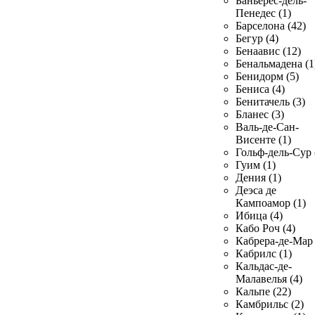
Баньерес-дель-
Пенедес (1)
Барселона (42)
Бегур (4)
Бенаавис (12)
Бенальмадена (1
Бенидорм (5)
Бениса (4)
Бенитачель (3)
Бланес (3)
Валь-де-Сан-
Висенте (1)
Гольф-дель-Сур 
Гуим (1)
Дения (1)
Деэса де
Кампоамор (1)
Ибица (4)
Кабо Роч (4)
Кабрера-де-Мар 
Кабрилс (1)
Кальдас-де-
Малавелья (4)
Кальпе (22)
Камбрильс (2)