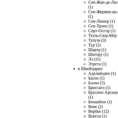
Сен-Жан-де-Лю
(1)
Сен-Жермен-ан
(1)
Сен-Люнер (1)
Сен-Тропе (1)
Сорт-Осгор (1)
Теуль-Сюр-Мер 
Тулуза (3)
Тур (2)
Шартр (1)
Шатору (1)
Эз (11)
Этрета (1)
в Швейцарии
Адельбоден (1)
Басен (1)
Блоне (5)
Бриссаго (1)
Брусино Арсиц
(1)
Бюшийон (1)
Веве (2)
Вербье (12)
Версуа (1)