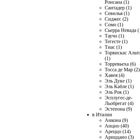
Ронсана (1)
Сантадер (1)
Севилья (1)
Сиджес (2)
Сомо (1)
Сьерра Невада (
Таучо (1)
Тегесте (1)
Тиас (1)
Торвискас Альт
(1)
Торревьеха (6)
Тосса де Мар (2)
Хавея (4)
Эль Дуке (1)
Эль Кабле (1)
Эль Рок (1)
Эсплугес-де-
Льобрегат (4)
Эстепона (9)
в Италии
Анкона (9)
Анцио (40)
Ареццо (14)
Ариццано (3)