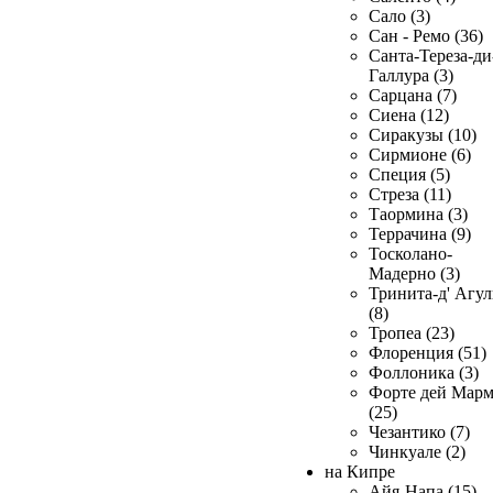
Сало (3)
Сан - Ремо (36)
Санта-Тереза-ди
Галлура (3)
Сарцана (7)
Сиена (12)
Сиракузы (10)
Сирмионе (6)
Специя (5)
Стреза (11)
Таормина (3)
Террачина (9)
Тосколано-
Мадерно (3)
Тринита-д' Агул
(8)
Тропеа (23)
Флоренция (51)
Фоллоника (3)
Форте дей Мар
(25)
Чезантико (7)
Чинкуале (2)
на Кипре
Айя-Напа (15)