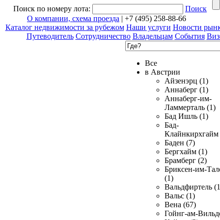
Поиск по номеру лота:
Поиск
О компании, схема проезда
| +7 (495) 258-88-66
Каталог недвижимости за рубежом
Наши услуги
Новости рын
Путеводитель
Сотрудничество
Владельцам
События
Виз
Все
в Австрии
Айзенэрц (1)
Аннаберг (1)
Аннаберг-им-
Ламмерталь (1)
Бад Ишль (1)
Бад-
Клайнкирхгайм 
Баден (7)
Бергхайм (1)
Брамберг (2)
Бриксен-им-Тал
(1)
Вальдфиртель (1
Вальс (1)
Вена (67)
Гойнг-ам-Вильд