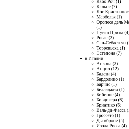
Кабо Роч (1)
Кальпе (7)
Лос Кристианос 
Марбелья (1)
Оропеса дель М
(1)
Пунта Прима (4
Росас (2)
Сан-Себастьян (
Торревьеха (1)
Эстепона (7)
в Италии
Анкона (2)
Анцио (12)
Бадези (4)
Бардолино (1)
Барчис (1)
Белладжио (1)
Бибионе (4)
Бордигера (6)
Бриатико (6)
Валь-ди-Фасса (
Гроссето (1)
Дзамброне (5)
Изола Росса (4)