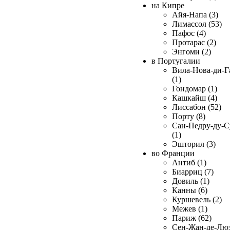
на Кипре
Айя-Напа (3)
Лимассол (53)
Пафос (4)
Протарас (2)
Энгоми (2)
в Португалии
Вила-Нова-ди-Г
(1)
Гондомар (1)
Кашкайш (4)
Лиссабон (52)
Порту (8)
Сан-Педру-ду-С
(1)
Эшторил (3)
во Франции
Антиб (1)
Биарриц (7)
Довиль (1)
Канны (6)
Куршевель (2)
Межев (1)
Париж (62)
Сен-Жан-де-Лю