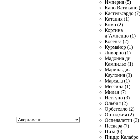
Империя (5)
Капо Ватикано (
Кастельсардо (7
Катания (1)
Комо (2)
Кортина
д’Ампеццо (1)
Косенза (2)
Курмайор (1)
Ливорно (1)
Мадонна ди
Кампильо (1)
Марина-ди-
Каулония (3)
Марсала (1)
Мессина (1)
Милан (7)
Неттуно (3)
Ольбия (2)
Орбетелло (2)
Ортиджия (2)
Хочу
Оспедалетти (3)
купить
Пескара (7)
Пиза (6)
Пиццо Калабро 