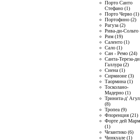
Порто Санто
Стефано (1)
Порто Черво (1)
Портофино (2)
Рагуза (2)
Рива-ди-Сольто 
Рим (19)
Саленто (1)
Сало (1)
Сан - Ремо (24)
Санта-Тереза-ди
Галлура (2)
Сиена (1)
Сирмионе (3)
Таормина (1)
Тосколано-
Мадерно (1)
Тринита-д' Агул
(8)
Тропеа (9)
Флоренция (21)
Форте дей Мар
(1)
Чезантико (6)
Чинкуале (1)