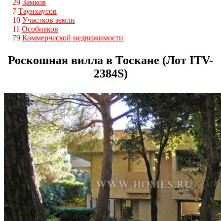
29
Замков
7
Таунхаусов
10
Участков земли
11
Особняков
79
Коммерческой недвижимости
Роскошная вилла в Тоскане (Лот ITV-
2384S)