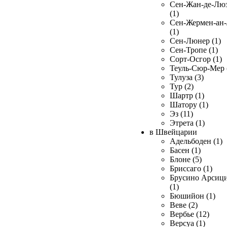
Сен-Жан-де-Лю
(1)
Сен-Жермен-ан
(1)
Сен-Люнер (1)
Сен-Тропе (1)
Сорт-Осгор (1)
Теуль-Сюр-Мер 
Тулуза (3)
Тур (2)
Шартр (1)
Шатору (1)
Эз (11)
Этрета (1)
в Швейцарии
Адельбоден (1)
Басен (1)
Блоне (5)
Бриссаго (1)
Брусино Арсиц
(1)
Бюшийон (1)
Веве (2)
Вербье (12)
Версуа (1)