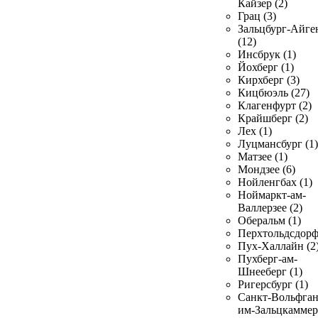
Кайзер (2)
Грац (3)
Зальцбург-Айге
(12)
Инсбрук (1)
Йохберг (1)
Кирхберг (3)
Кицбюэль (27)
Клагенфурт (2)
Крайшберг (2)
Лех (1)
Луцмансбург (1)
Матзее (1)
Мондзее (6)
Нойленгбах (1)
Ноймаркт-ам-
Валлерзее (2)
Оберальм (1)
Перхтольдсдорф
Пух-Халлайн (2
Пухберг-ам-
Шнееберг (1)
Ригерсбург (1)
Санкт-Вольфган
им-Зальцкаммер