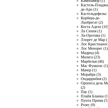
Кампоамор (1)
Кастель-Пладжа
де-Аро (1)
Кастельдефельс 
Корбера-де-
Льобрегат (2)
Коста Адехе (10
Ла Сения (1)
Ла-Оротава (1)
Ллорет де Мар (
Лос Кристианос 
Лос Менорес (1)
Мадрид (4)
Малага (23)
Марбелья (46)
Мас Фуматас (1)
Мачер (1)
Морайра (3)
Ондаррибия (2)
Оропеса дель М
(2)
Пау (1)
Плайя Бланка (1
Пунта Прима (5
Розес (9)