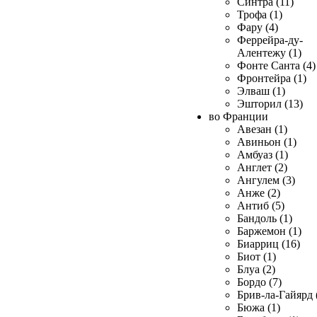
Синтра (11)
Трофа (1)
Фару (4)
Феррейра-ду-
Алентежу (1)
Фонте Санта (4)
Фронтейра (1)
Элваш (1)
Эшторил (13)
во Франции
Авезан (1)
Авиньон (1)
Амбуаз (1)
Англет (2)
Ангулем (3)
Анже (2)
Антиб (5)
Бандоль (1)
Баржемон (1)
Биарриц (16)
Биот (1)
Блуа (2)
Бордо (7)
Брив-ла-Гайярд 
Бюжа (1)