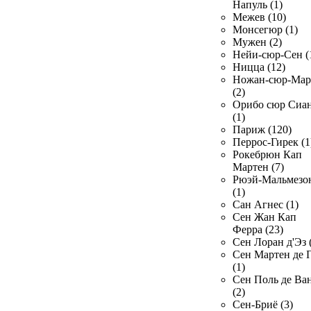
Напуль (1)
Межев (10)
Монсегюр (1)
Мужен (2)
Нейи-сюр-Сен (
Ницца (12)
Ножан-сюр-Ма
(2)
Орибо сюр Сиа
(1)
Париж (120)
Перрос-Гирек (1
Рокебрюн Кап
Мартен (7)
Рюэй-Мальмезо
(1)
Сан Агнес (1)
Сен Жан Кап
Ферра (23)
Сен Лоран д'Эз 
Сен Мартен де 
(1)
Сен Поль де Ва
(2)
Сен-Бриё (3)