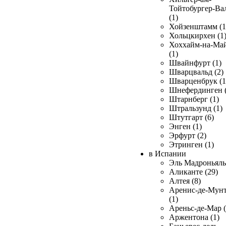
Тойтобургер-Ва
(1)
Хойзенштамм (1
Хольцкирхен (1
Хоххайм-на-Ма
(1)
Швайнфурт (1)
Шварцвальд (2)
Шварценбрук (1
Шнефердинген (
Штарнберг (1)
Штральзунд (1)
Штутгарт (6)
Энген (1)
Эрфурт (2)
Этринген (1)
в Испании
Эль Мадроньяль 
Аликанте (29)
Алтея (8)
Аренис-де-Мун
(1)
Ареньс-де-Мар (
Аржентона (1)