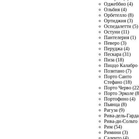
Оджеббио (4)
Ольбия (4)
Орбетелло (8)
Ортиджия (3)
Оспедалетти (5)
Остуни (11)
Пантелерия (1)
Певеро (3)
Перуджа (4)
Пескара (31)
Пиза (18)
Пиццо Калабро 
Позитано (7)
Порто Санто
Стефано (18)
Порто Черво (22
Порто Эрколе (8
Портофино (4)
Пьянца (8)
Рагуза (9)
Рива-дель-Гарда 
Рива-ди-Сольто 
Рим (54)
Римини (3)
Саленто (4)