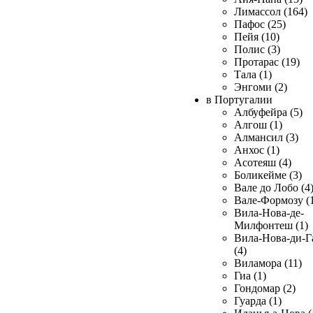
Лимассол (164)
Пафос (25)
Пейя (10)
Полис (3)
Протарас (19)
Тала (1)
Энгоми (2)
в Португалии
Албуфейра (5)
Алгош (1)
Алмансил (3)
Анхос (1)
Асотеяш (4)
Боликейме (3)
Вале до Лобо (4
Вале-Формозу (
Вила-Нова-де-
Милфонтеш (1)
Вила-Нова-ди-Г
(4)
Виламора (11)
Гиа (1)
Гондомар (2)
Гуарда (1)