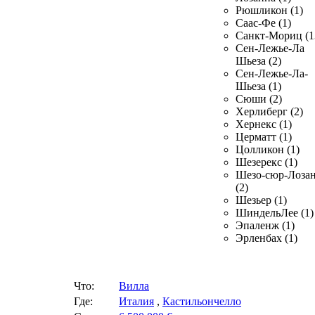
Рюшликон (1)
Саас-Фе (1)
Санкт-Мориц (1
Сен-Лежье-Ла
Шьеза (2)
Сен-Лежье-Ла-
Шьеза (1)
Сюши (2)
Херлиберг (2)
Хернекс (1)
Церматт (1)
Цолликон (1)
Шезерекс (1)
Шезо-сюр-Лоза
(2)
Шезьер (1)
ШиндельЛее (1)
Эпаленж (1)
Эрленбах (1)
Что:
Вилла
Где:
Италия
,
Кастильончелло