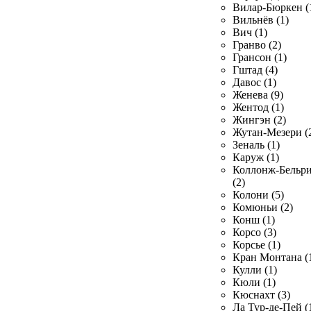
Вилар-Бюркен (
Вильнёв (1)
Вич (1)
Гранво (2)
Грансон (1)
Гштад (4)
Давос (1)
Женева (9)
Жентод (1)
Жингэн (2)
Жутан-Мезери (
Зеналь (1)
Каруж (1)
Коллонж-Бельр
(2)
Колони (5)
Комюньи (2)
Конш (1)
Корсо (3)
Корсье (1)
Кран Монтана (
Кулли (1)
Кюли (1)
Кюснахт (3)
Ла Тур-де-Пей (