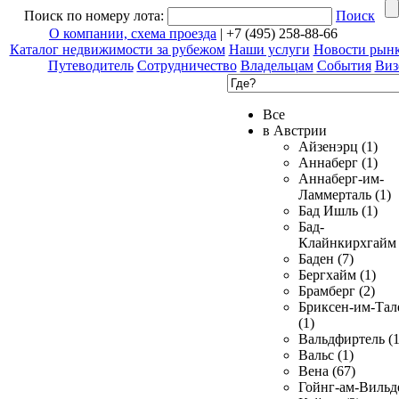
Поиск по номеру лота:
Поиск
О компании, схема проезда
| +7 (495) 258-88-66
Каталог недвижимости за рубежом
Наши услуги
Новости рын
Путеводитель
Сотрудничество
Владельцам
События
Виз
Все
в Австрии
Айзенэрц (1)
Аннаберг (1)
Аннаберг-им-
Ламмерталь (1)
Бад Ишль (1)
Бад-
Клайнкирхгайм 
Баден (7)
Бергхайм (1)
Брамберг (2)
Бриксен-им-Тал
(1)
Вальдфиртель (1
Вальс (1)
Вена (67)
Гойнг-ам-Вильд