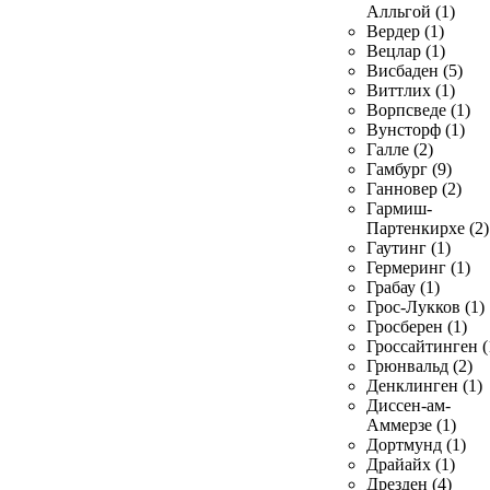
Алльгой (1)
Вердер (1)
Вецлар (1)
Висбаден (5)
Виттлих (1)
Ворпсведе (1)
Вунсторф (1)
Галле (2)
Гамбург (9)
Ганновер (2)
Гармиш-
Партенкирхе (2)
Гаутинг (1)
Гермеринг (1)
Грабау (1)
Грос-Лукков (1)
Гросберен (1)
Гроссайтинген (
Грюнвальд (2)
Денклинген (1)
Диссен-ам-
Аммерзе (1)
Дортмунд (1)
Драйайх (1)
Дрезден (4)