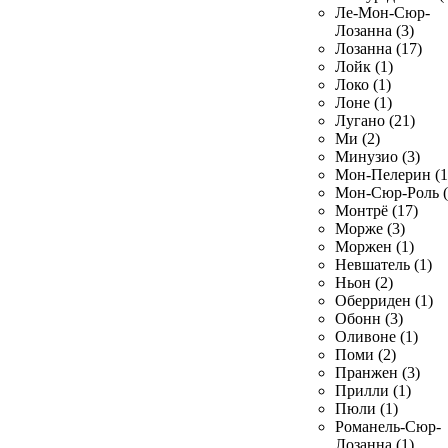
Ле-Мон-Сюр-
Лозанна (3)
Лозанна (17)
Лойк (1)
Локо (1)
Лоне (1)
Лугано (21)
Ми (2)
Минузио (3)
Мон-Пелерин (1
Мон-Сюр-Роль (
Монтрё (17)
Морже (3)
Моржен (1)
Невшатель (1)
Ньон (2)
Оберриден (1)
Обонн (3)
Оливоне (1)
Поми (2)
Пранжен (3)
Прилли (1)
Пюли (1)
Романель-Сюр-
Лозанна (1)