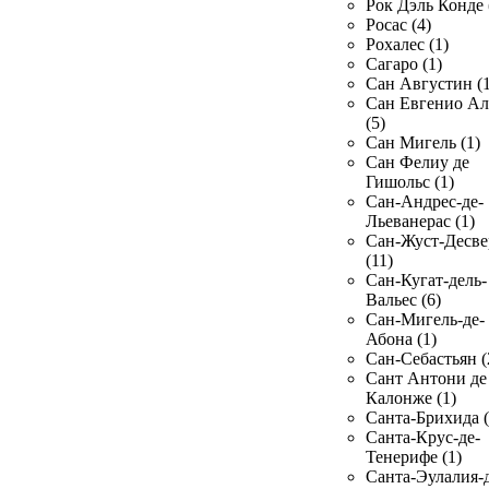
Рок Дэль Конде 
Росас (4)
Рохалес (1)
Сагаро (1)
Сан Августин (1
Сан Евгенио Ал
(5)
Сан Мигель (1)
Сан Фелиу де
Гишольс (1)
Сан-Андрес-де-
Льеванерас (1)
Сан-Жуст-Десве
(11)
Сан-Кугат-дель-
Вальес (6)
Сан-Мигель-де-
Абона (1)
Сан-Себастьян (
Сант Антони де
Калонже (1)
Санта-Брихида (
Санта-Крус-де-
Тенерифе (1)
Санта-Эулалия-д