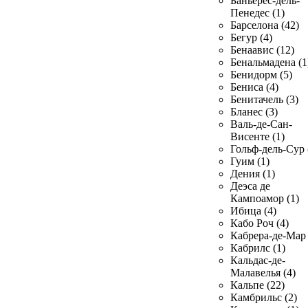
Баньерес-дель-
Пенедес (1)
Барселона (42)
Бегур (4)
Бенаавис (12)
Бенальмадена (1
Бенидорм (5)
Бениса (4)
Бенитачель (3)
Бланес (3)
Валь-де-Сан-
Висенте (1)
Гольф-дель-Сур 
Гуим (1)
Дения (1)
Деэса де
Кампоамор (1)
Ибица (4)
Кабо Роч (4)
Кабрера-де-Мар 
Кабрилс (1)
Кальдас-де-
Малавелья (4)
Кальпе (22)
Камбрильс (2)