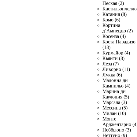
Пеская (2)
Кастильончелло 
Катания (8)
Комо (6)
Кортина
д’Ампеццо (2)
Косенза (4)
Коста Парадизо
(18)
Курмайор (4)
Кьянти (8)
Леза (7)
Ливорно (11)
Лукка (6)
Мадонна ди
Кампильо (4)
Марина-ди-
Каулония (5)
Марсала (3)
Мессина (5)
Милан (10)
Монте
Арджентарио (4
Неббьюно (3)
Неттуно (9)