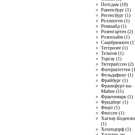
Потсдам (10)
Равенсбург (1)
Регенсбург (1)
Реллинген (1)
Ремшайд (1)
Розенгартен (2)
Розенхайм (1)
Саарбрюккен (1
Тегернзее (1)
Тельтов (1)
Торгау (1)
Унтервёссен (2)
Фатерштеттен (1
Фельдафинг (1)
Фрайбург (1)
Франкфурт-на-
Майне (11)
Фрауенмарк (1)
Фридберг (1)
Фюрт (1)
Фюссен (1)
Хагнау-Бодензе
(1)
Хехендорф (1)
Хильтер-ам-