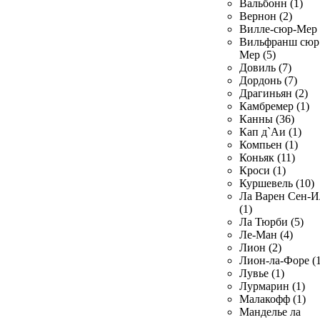
Вальбонн (1)
Вернон (2)
Вилле-сюр-Мер 
Вильфранш сюр
Мер (5)
Довиль (7)
Дордонь (7)
Драгиньян (2)
Камбремер (1)
Канны (36)
Кап д`Аи (1)
Компьен (1)
Коньяк (11)
Кроси (1)
Куршевель (10)
Ла Варен Сен-И
(1)
Ла Тюрби (5)
Ле-Ман (4)
Лион (2)
Лион-ла-Форе (1
Лувье (1)
Лурмарин (1)
Малакофф (1)
Манделье ла