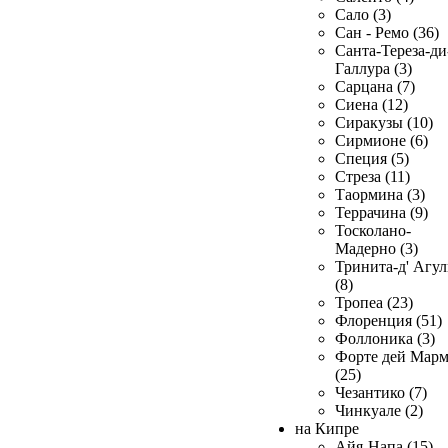
Сало (3)
Сан - Ремо (36)
Санта-Тереза-ди
Галлура (3)
Сарцана (7)
Сиена (12)
Сиракузы (10)
Сирмионе (6)
Специя (5)
Стреза (11)
Таормина (3)
Террачина (9)
Тосколано-
Мадерно (3)
Тринита-д' Агул
(8)
Тропеа (23)
Флоренция (51)
Фоллоника (3)
Форте дей Мар
(25)
Чезантико (7)
Чинкуале (2)
на Кипре
Айя-Напа (15)