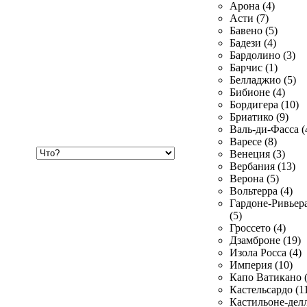
Арона (4)
Асти (7)
Бавено (5)
Бадези (4)
Бардолино (3)
Барчис (1)
Белладжио (5)
Бибионе (4)
Бордигера (10)
Бриатико (9)
Валь-ди-Фасса (
Варесе (8)
Хочу
Венеция (3)
купить
Вербания (13)
Верона (5)
Вольтерра (4)
Гардоне-Ривьер
(5)
Гроссето (4)
Дзамброне (19)
Изола Росса (4)
Империя (10)
Капо Ватикано (
Кастельсардо (1
Кастильоне-делл