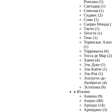
Ронсана (1)
Сантадер (1)
Севилья (1)
Сиджес (2)
Сомо (1)
Сьерра Невада (
Таучо (1)
Тегесте (1)
Тиас (1)
Торвискас Альт
(1)
Торревьеха (6)
Тосса де Мар (2)
Хавея (4)
Эль Дуке (1)
Эль Кабле (1)
Эль Рок (1)
Эсплугес-де-
Льобрегат (4)
Эстепона (9)
в Италии
Анкона (9)
Анцио (40)
Ареццо (14)
Ариццано (3)