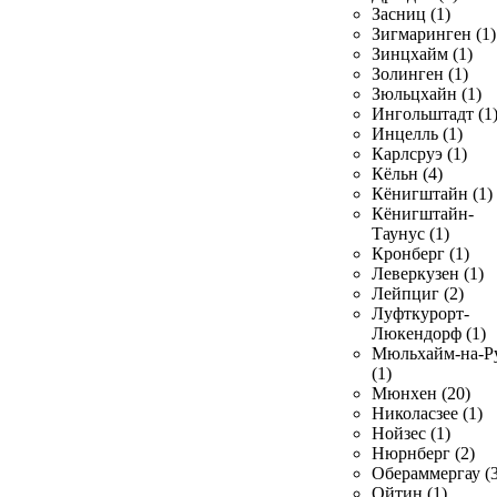
Засниц (1)
Зигмаринген (1)
Зинцхайм (1)
Золинген (1)
Зюльцхайн (1)
Ингольштадт (1
Инцелль (1)
Карлсруэ (1)
Кёльн (4)
Кёнигштайн (1)
Кёнигштайн-
Таунус (1)
Кронберг (1)
Леверкузен (1)
Лейпциг (2)
Луфткурорт-
Люкендорф (1)
Мюльхайм-на-Р
(1)
Мюнхен (20)
Николасзее (1)
Нойзес (1)
Нюрнберг (2)
Обераммергау (3
Ойтин (1)