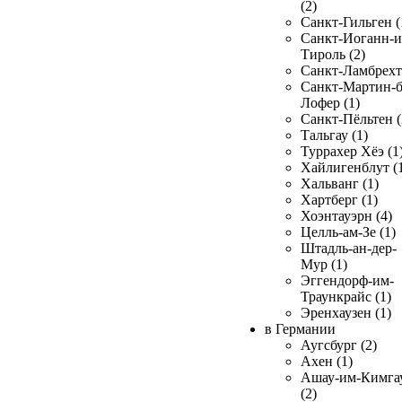
(2)
Санкт-Гильген (
Санкт-Иоганн-и
Тироль (2)
Санкт-Ламбрехт 
Санкт-Мартин-б
Лофер (1)
Санкт-Пёльтен (
Тальгау (1)
Туррахер Хёэ (1
Хайлигенблут (
Хальванг (1)
Хартберг (1)
Хоэнтауэрн (4)
Целль-ам-Зе (1)
Штадль-ан-дер-
Мур (1)
Эггендорф-им-
Траункрайс (1)
Эренхаузен (1)
в Германии
Аугсбург (2)
Ахен (1)
Ашау-им-Кимга
(2)