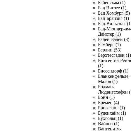
Бабенсхам (1)
Бад Висзее (1)
Бад Хомбург (5)
Бад-Брайзиг (1)
Бад-Вильснак (1
Бад-Мюндер-ам
Дайстер (1)
Баден-Баден (8)
Бамберг (1)
Берлин (53)
Берхтесгаден (1)
Бинген-на-Рейн
(1)
Биссендорф (1)
Бланкенфельде-
Малов (1)
Бодман-
Людвигсхафен (
Бонн (1)
Бремен (4)
Бризеланг (1)
Буденхайм (1)
Бухгольц (1)
Вайден (1)
Ванген-им-