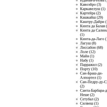
Иданья-а-Нова (
Кавоэйро (3)
Каркавелуш (1)
Картейра (2)
Кашкайш (29)
Каштру-Дайри (
Кинта да Балая (
Кинта да Салин
(1)
Кинта-да-Лаго (
Лагуш (8)
Лиссабон (68)
Лоле (12)
Майя (1)
Набу (1)
Парражил (2)
Порту (10)
Сан-Браш-ди-
Алпортел (1)
Сан-Педру-ду-С
(2)
Санта-Барбара-д
Неше (2)
Сетубал (2)
Силвеш (1)