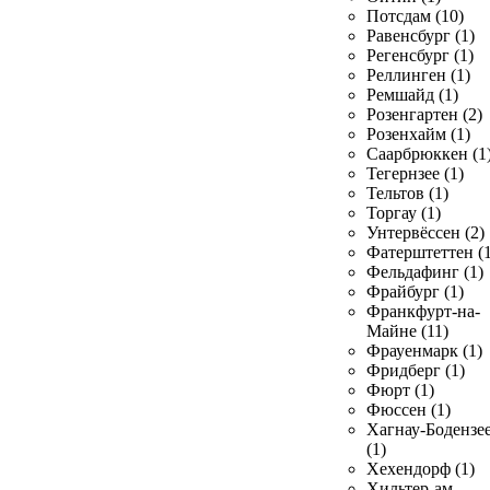
Потсдам (10)
Равенсбург (1)
Регенсбург (1)
Реллинген (1)
Ремшайд (1)
Розенгартен (2)
Розенхайм (1)
Саарбрюккен (1
Тегернзее (1)
Тельтов (1)
Торгау (1)
Унтервёссен (2)
Фатерштеттен (1
Фельдафинг (1)
Фрайбург (1)
Франкфурт-на-
Майне (11)
Фрауенмарк (1)
Фридберг (1)
Фюрт (1)
Фюссен (1)
Хагнау-Бодензе
(1)
Хехендорф (1)
Хильтер-ам-