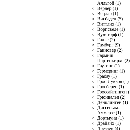
Алльгой (1)
Вердер (1)
Вецлар (1)
Висбаден (5)
Виттлих (1)
Ворпсведе (1)
Вунсторф (1)
Галле (2)
Гамбург (9)
Ганновер (2)
Гармиш-
Партенкирхе (2)
Гаутинг (1)
Гермеринг (1)
Грабау (1)
Грос-Лукков (1)
Гросберен (1)
Гроссайтинген (
Грюнвальд (2)
Денклинген (1)
Диссен-ам-
Аммерзе (1)
Дортмунд (1)
Драйайх (1)
Дрезден (4)