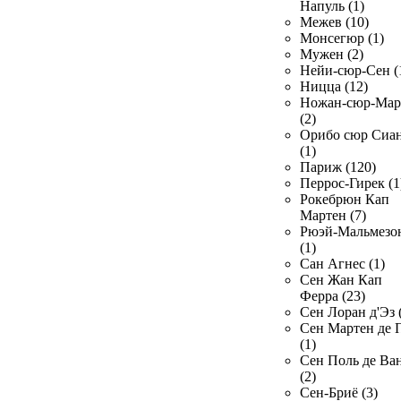
Напуль (1)
Межев (10)
Монсегюр (1)
Мужен (2)
Нейи-сюр-Сен (
Ницца (12)
Ножан-сюр-Ма
(2)
Орибо сюр Сиа
(1)
Париж (120)
Перрос-Гирек (1
Рокебрюн Кап
Мартен (7)
Рюэй-Мальмезо
(1)
Сан Агнес (1)
Сен Жан Кап
Ферра (23)
Сен Лоран д'Эз 
Сен Мартен де 
(1)
Сен Поль де Ва
(2)
Сен-Бриё (3)