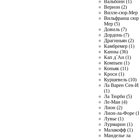
Вальбонн (1)
Вернон (2)
Вилле-сюр-Мер 
Вильфранш сюр
Мер (5)
Довиль (7)
Дордонь (7)
Драгиньян (2)
Камбремер (1)
Канны (36)
Кап д`Аи (1)
Компьен (1)
Коньяк (11)
Кроси (1)
Куршевель (10)
Ла Варен Сен-И
(1)
Ла Тюрби (5)
Ле-Ман (4)
Лион (2)
Лион-ла-Форе (1
Лувье (1)
Лурмарин (1)
Малакофф (1)
Манделье ла