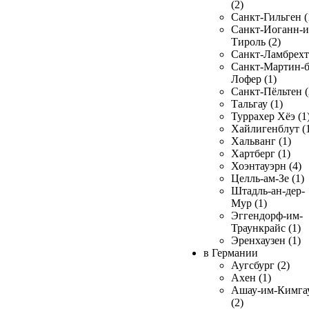
(2)
Санкт-Гильген (
Санкт-Иоганн-и
Тироль (2)
Санкт-Ламбрехт 
Санкт-Мартин-б
Лофер (1)
Санкт-Пёльтен (
Тальгау (1)
Туррахер Хёэ (1
Хайлигенблут (
Хальванг (1)
Хартберг (1)
Хоэнтауэрн (4)
Целль-ам-Зе (1)
Штадль-ан-дер-
Мур (1)
Эггендорф-им-
Траункрайс (1)
Эренхаузен (1)
в Германии
Аугсбург (2)
Ахен (1)
Ашау-им-Кимга
(2)