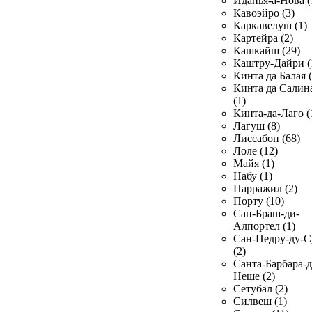
Иданья-а-Нова (
Кавоэйро (3)
Каркавелуш (1)
Картейра (2)
Кашкайш (29)
Каштру-Дайри (
Кинта да Балая (
Кинта да Салин
(1)
Кинта-да-Лаго (
Лагуш (8)
Лиссабон (68)
Лоле (12)
Майя (1)
Набу (1)
Парражил (2)
Порту (10)
Сан-Браш-ди-
Алпортел (1)
Сан-Педру-ду-С
(2)
Санта-Барбара-д
Неше (2)
Сетубал (2)
Силвеш (1)