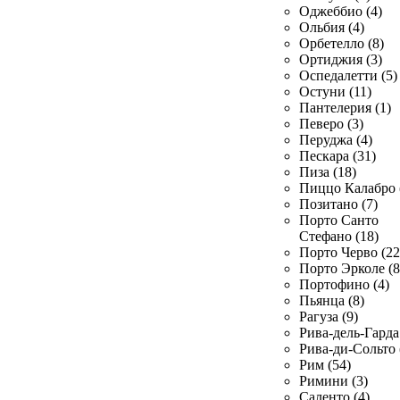
Оджеббио (4)
Ольбия (4)
Орбетелло (8)
Ортиджия (3)
Оспедалетти (5)
Остуни (11)
Пантелерия (1)
Певеро (3)
Перуджа (4)
Пескара (31)
Пиза (18)
Пиццо Калабро 
Позитано (7)
Порто Санто
Стефано (18)
Порто Черво (22
Порто Эрколе (8
Портофино (4)
Пьянца (8)
Рагуза (9)
Рива-дель-Гарда 
Рива-ди-Сольто 
Рим (54)
Римини (3)
Саленто (4)