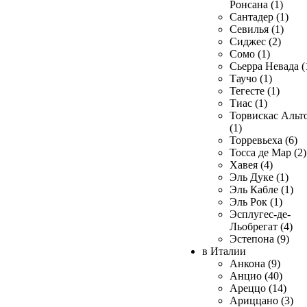
Ронсана (1)
Сантадер (1)
Севилья (1)
Сиджес (2)
Сомо (1)
Сьерра Невада (
Таучо (1)
Тегесте (1)
Тиас (1)
Торвискас Альт
(1)
Торревьеха (6)
Тосса де Мар (2)
Хавея (4)
Эль Дуке (1)
Эль Кабле (1)
Эль Рок (1)
Эсплугес-де-
Льобрегат (4)
Эстепона (9)
в Италии
Анкона (9)
Анцио (40)
Ареццо (14)
Ариццано (3)