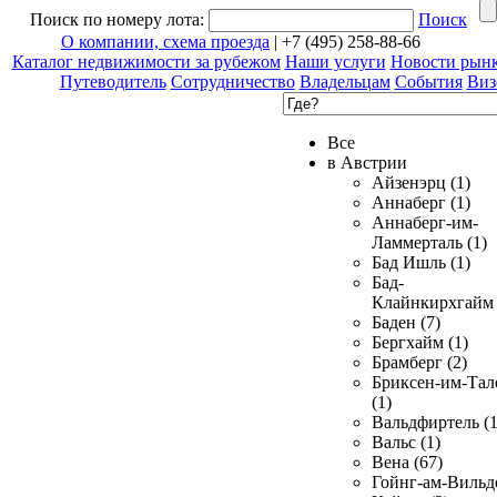
Поиск по номеру лота:
Поиск
О компании, схема проезда
| +7 (495) 258-88-66
Каталог недвижимости за рубежом
Наши услуги
Новости рын
Путеводитель
Сотрудничество
Владельцам
События
Виз
Все
в Австрии
Айзенэрц (1)
Аннаберг (1)
Аннаберг-им-
Ламмерталь (1)
Бад Ишль (1)
Бад-
Клайнкирхгайм 
Баден (7)
Бергхайм (1)
Брамберг (2)
Бриксен-им-Тал
(1)
Вальдфиртель (1
Вальс (1)
Вена (67)
Гойнг-ам-Вильд