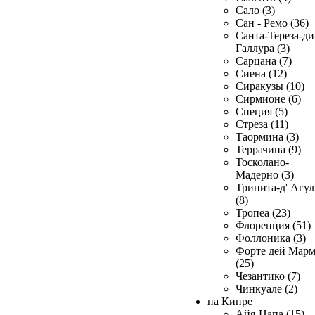
Сало (3)
Сан - Ремо (36)
Санта-Тереза-ди
Галлура (3)
Сарцана (7)
Сиена (12)
Сиракузы (10)
Сирмионе (6)
Специя (5)
Стреза (11)
Таормина (3)
Террачина (9)
Тосколано-
Мадерно (3)
Тринита-д' Агул
(8)
Тропеа (23)
Флоренция (51)
Фоллоника (3)
Форте дей Мар
(25)
Чезантико (7)
Чинкуале (2)
на Кипре
Айя-Напа (15)