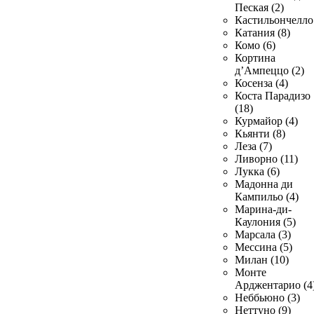
Пеская (2)
Кастильончелло 
Катания (8)
Комо (6)
Кортина
д’Ампеццо (2)
Косенза (4)
Коста Парадизо
(18)
Курмайор (4)
Кьянти (8)
Леза (7)
Ливорно (11)
Лукка (6)
Мадонна ди
Кампильо (4)
Марина-ди-
Каулония (5)
Марсала (3)
Мессина (5)
Милан (10)
Монте
Арджентарио (4
Неббьюно (3)
Неттуно (9)