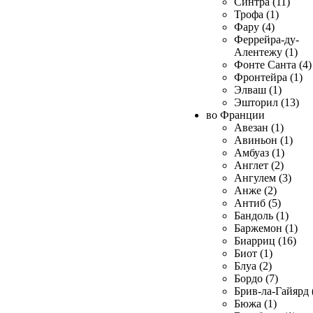
Синтра (11)
Трофа (1)
Фару (4)
Феррейра-ду-
Алентежу (1)
Фонте Санта (4)
Фронтейра (1)
Элваш (1)
Эшторил (13)
во Франции
Авезан (1)
Авиньон (1)
Амбуаз (1)
Англет (2)
Ангулем (3)
Анже (2)
Антиб (5)
Бандоль (1)
Баржемон (1)
Биарриц (16)
Биот (1)
Блуа (2)
Бордо (7)
Брив-ла-Гайярд 
Бюжа (1)