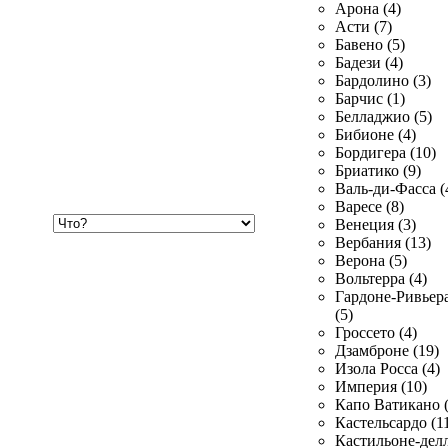
Арона (4)
Асти (7)
Бавено (5)
Бадези (4)
Бардолино (3)
Барчис (1)
Белладжио (5)
Бибионе (4)
Бордигера (10)
Бриатико (9)
Валь-ди-Фасса (
Варесе (8)
Хочу
Венеция (3)
купить
Вербания (13)
Верона (5)
Вольтерра (4)
Гардоне-Ривьер
(5)
Гроссето (4)
Дзамброне (19)
Изола Росса (4)
Империя (10)
Капо Ватикано (
Кастельсардо (1
Кастильоне-делл