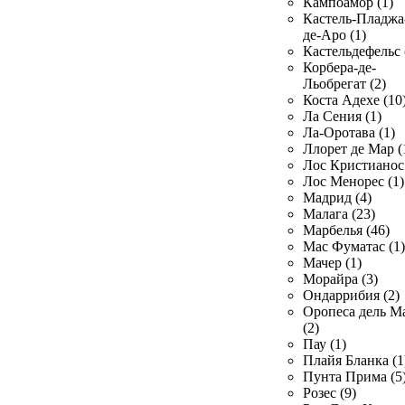
Кампоамор (1)
Кастель-Пладжа
де-Аро (1)
Кастельдефельс 
Корбера-де-
Льобрегат (2)
Коста Адехе (10
Ла Сения (1)
Ла-Оротава (1)
Ллорет де Мар (
Лос Кристианос 
Лос Менорес (1)
Мадрид (4)
Малага (23)
Марбелья (46)
Мас Фуматас (1)
Мачер (1)
Морайра (3)
Ондаррибия (2)
Оропеса дель М
(2)
Пау (1)
Плайя Бланка (1
Пунта Прима (5
Розес (9)