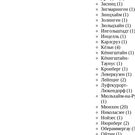
Засниц (1)
Зигмаринген (1)
Зинцхайм (1)
Золинген (1)
Зюльцхайн (1)
Ингольштадт (1
Инцелль (1)
Карлсруэ (1)
Кёльн (4)
Кёнигштайн (1)
Кёнигштайн-
Таунус (1)
Кронберг (1)
Леверкузен (1)
Лейпциг (2)
Луфткурорт-
Люкендорф (1)
Мюльхайм-на-Р
(1)
Мюнхен (20)
Николасзее (1)
Нойзес (1)
Нюрнберг (2)
Обераммергау (3
Ойтин (1)