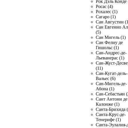
Рок Дэль Конде 
Росас (4)
Рохалес (1)
Сагаро (1)
Сан Августин (1
Сан Евгенио Ал
(5)
Сан Мигель (1)
Сан Фелиу де
Гишольс (1)
Сан-Андрес-де-
Льеванерас (1)
Сан-Жуст-Десве
(11)
Сан-Кугат-дель-
Вальес (6)
Сан-Мигель-де-
Абона (1)
Сан-Себастьян (
Сант Антони де
Калонже (1)
Санта-Брихида (
Санта-Крус-де-
Тенерифе (1)
Санта-Эулалия-д