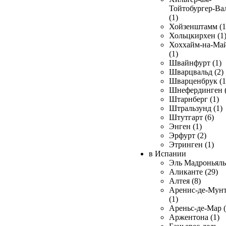
Тойтобургер-Ва
(1)
Хойзенштамм (1
Хольцкирхен (1
Хоххайм-на-Ма
(1)
Швайнфурт (1)
Шварцвальд (2)
Шварценбрук (1
Шнефердинген (
Штарнберг (1)
Штральзунд (1)
Штутгарт (6)
Энген (1)
Эрфурт (2)
Этринген (1)
в Испании
Эль Мадроньяль 
Аликанте (29)
Алтея (8)
Аренис-де-Мун
(1)
Ареньс-де-Мар (
Аржентона (1)