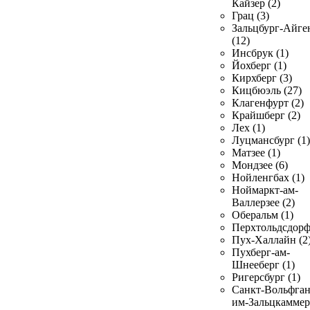
Кайзер (2)
Грац (3)
Зальцбург-Айге
(12)
Инсбрук (1)
Йохберг (1)
Кирхберг (3)
Кицбюэль (27)
Клагенфурт (2)
Крайшберг (2)
Лех (1)
Луцмансбург (1)
Матзее (1)
Мондзее (6)
Нойленгбах (1)
Ноймаркт-ам-
Валлерзее (2)
Оберальм (1)
Перхтольдсдорф
Пух-Халлайн (2
Пухберг-ам-
Шнееберг (1)
Ригерсбург (1)
Санкт-Вольфган
им-Зальцкаммер