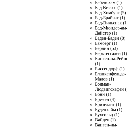
Бабенсхам (1)
Бад Висзее (1)
Бад Хомбург (5)
Бад-Брайзиг (1)
Бад-Вильснак (1
Бад-Мюндер-ам
Дайстер (1)
Баден-Баден (8)
Бамберг (1)
Берлин (53)
Берхтесгаден (1)
Бинген-на-Рейн
(1)
Биссендорф (1)
Бланкенфельде-
Малов (1)
Бодман-
Людвигсхафен (
Бонн (1)
Бремен (4)
Бризеланг (1)
Буденхайм (1)
Бухгольц (1)
Вайден (1)
Ванген-им-