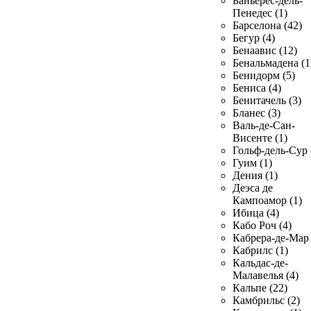
Баньерес-дель-
Пенедес (1)
Барселона (42)
Бегур (4)
Бенаавис (12)
Бенальмадена (1
Бенидорм (5)
Бениса (4)
Бенитачель (3)
Бланес (3)
Валь-де-Сан-
Висенте (1)
Гольф-дель-Сур 
Гуим (1)
Дения (1)
Деэса де
Кампоамор (1)
Ибица (4)
Кабо Роч (4)
Кабрера-де-Мар 
Кабрилс (1)
Кальдас-де-
Малавелья (4)
Кальпе (22)
Камбрильс (2)