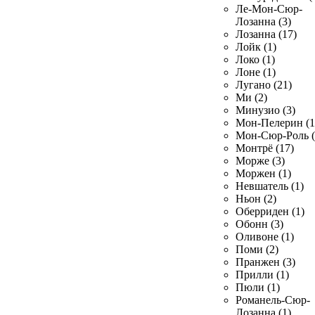
Ле-Мон-Сюр-
Лозанна (3)
Лозанна (17)
Лойк (1)
Локо (1)
Лоне (1)
Лугано (21)
Ми (2)
Минузио (3)
Мон-Пелерин (1
Мон-Сюр-Роль (
Монтрё (17)
Морже (3)
Моржен (1)
Невшатель (1)
Ньон (2)
Оберриден (1)
Обонн (3)
Оливоне (1)
Поми (2)
Пранжен (3)
Прилли (1)
Пюли (1)
Романель-Сюр-
Лозанна (1)