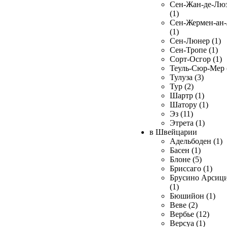
Сен-Жан-де-Лю
(1)
Сен-Жермен-ан
(1)
Сен-Люнер (1)
Сен-Тропе (1)
Сорт-Осгор (1)
Теуль-Сюр-Мер 
Тулуза (3)
Тур (2)
Шартр (1)
Шатору (1)
Эз (11)
Этрета (1)
в Швейцарии
Адельбоден (1)
Басен (1)
Блоне (5)
Бриссаго (1)
Брусино Арсиц
(1)
Бюшийон (1)
Веве (2)
Вербье (12)
Версуа (1)