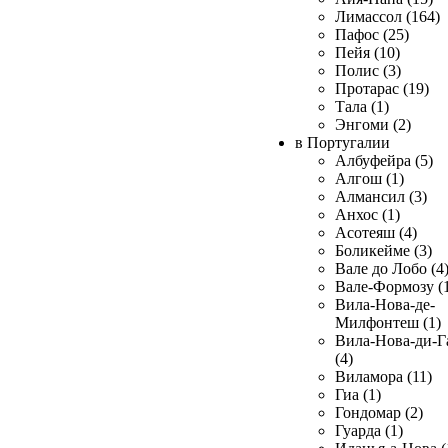
Лимассол (164)
Пафос (25)
Пейя (10)
Полис (3)
Протарас (19)
Тала (1)
Энгоми (2)
в Португалии
Албуфейра (5)
Алгош (1)
Алмансил (3)
Анхос (1)
Асотеяш (4)
Боликейме (3)
Вале до Лобо (4
Вале-Формозу (
Вила-Нова-де-
Милфонтеш (1)
Вила-Нова-ди-Г
(4)
Виламора (11)
Гиа (1)
Гондомар (2)
Гуарда (1)