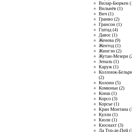
Вилар-Бюркен (
Вильнёв (1)
Вич (1)
Гранво (2)
Грансон (1)
Гштад (4)
Давос (1)
Женева (9)
Жентод (1)
Жингэн (2)
Жутан-Мезери (
Зеналь (1)
Каруж (1)
Коллонж-Бельр
(2)
Колони (5)
Комюньи (2)
Конш (1)
Корсо (3)
Корсье (1)
Кран Монтана (
Кулли (1)
Кюли (1)
Кюснахт (3)
Ла Тур-де-Пей (