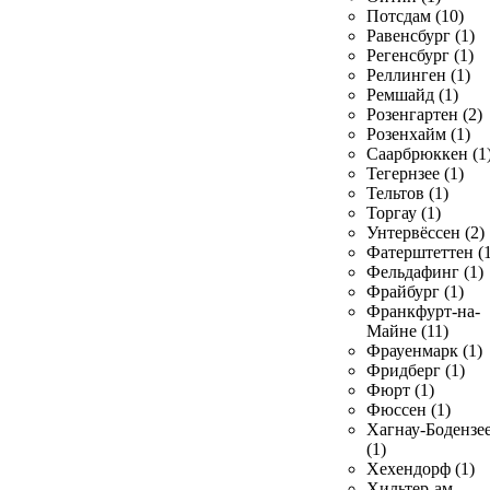
Потсдам (10)
Равенсбург (1)
Регенсбург (1)
Реллинген (1)
Ремшайд (1)
Розенгартен (2)
Розенхайм (1)
Саарбрюккен (1
Тегернзее (1)
Тельтов (1)
Торгау (1)
Унтервёссен (2)
Фатерштеттен (1
Фельдафинг (1)
Фрайбург (1)
Франкфурт-на-
Майне (11)
Фрауенмарк (1)
Фридберг (1)
Фюрт (1)
Фюссен (1)
Хагнау-Бодензе
(1)
Хехендорф (1)
Хильтер-ам-