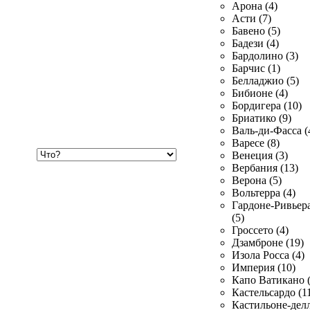
Арона (4)
Асти (7)
Бавено (5)
Бадези (4)
Бардолино (3)
Барчис (1)
Белладжио (5)
Бибионе (4)
Бордигера (10)
Бриатико (9)
Валь-ди-Фасса (
Варесе (8)
Хочу
Венеция (3)
купить
Вербания (13)
Верона (5)
Вольтерра (4)
Гардоне-Ривьер
(5)
Гроссето (4)
Дзамброне (19)
Изола Росса (4)
Империя (10)
Капо Ватикано (
Кастельсардо (1
Кастильоне-делл