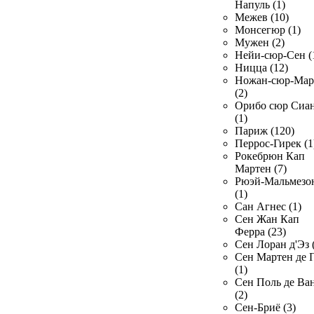
Напуль (1)
Межев (10)
Монсегюр (1)
Мужен (2)
Нейи-сюр-Сен (
Ницца (12)
Ножан-сюр-Ма
(2)
Орибо сюр Сиа
(1)
Париж (120)
Перрос-Гирек (1
Рокебрюн Кап
Мартен (7)
Рюэй-Мальмезо
(1)
Сан Агнес (1)
Сен Жан Кап
Ферра (23)
Сен Лоран д'Эз 
Сен Мартен де 
(1)
Сен Поль де Ва
(2)
Сен-Бриё (3)