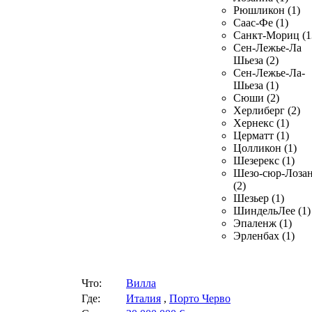
Рюшликон (1)
Саас-Фе (1)
Санкт-Мориц (1
Сен-Лежье-Ла
Шьеза (2)
Сен-Лежье-Ла-
Шьеза (1)
Сюши (2)
Херлиберг (2)
Хернекс (1)
Церматт (1)
Цолликон (1)
Шезерекс (1)
Шезо-сюр-Лоза
(2)
Шезьер (1)
ШиндельЛее (1)
Эпаленж (1)
Эрленбах (1)
Что:
Вилла
Где:
Италия
,
Порто Черво