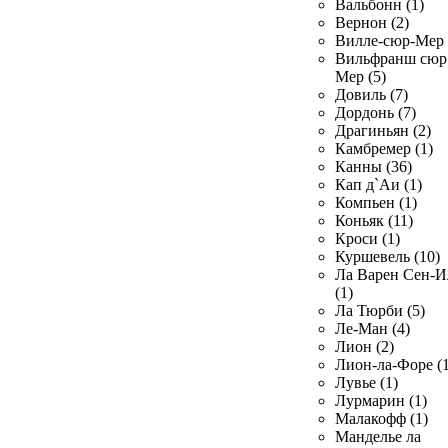
Вальбонн (1)
Вернон (2)
Вилле-сюр-Мер 
Вильфранш сюр
Мер (5)
Довиль (7)
Дордонь (7)
Драгиньян (2)
Камбремер (1)
Канны (36)
Кап д`Аи (1)
Компьен (1)
Коньяк (11)
Кроси (1)
Куршевель (10)
Ла Варен Сен-И
(1)
Ла Тюрби (5)
Ле-Ман (4)
Лион (2)
Лион-ла-Форе (1
Лувье (1)
Лурмарин (1)
Малакофф (1)
Манделье ла