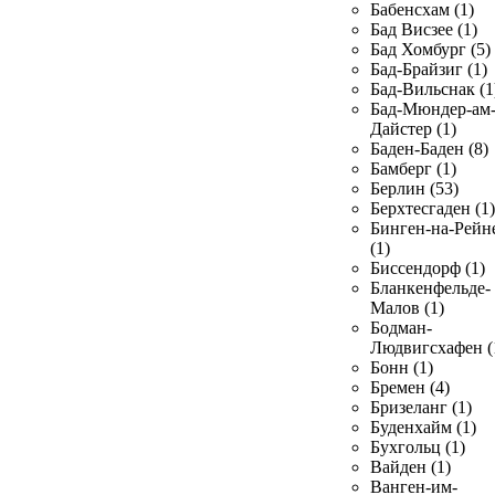
Бабенсхам (1)
Бад Висзее (1)
Бад Хомбург (5)
Бад-Брайзиг (1)
Бад-Вильснак (1
Бад-Мюндер-ам
Дайстер (1)
Баден-Баден (8)
Бамберг (1)
Берлин (53)
Берхтесгаден (1)
Бинген-на-Рейн
(1)
Биссендорф (1)
Бланкенфельде-
Малов (1)
Бодман-
Людвигсхафен (
Бонн (1)
Бремен (4)
Бризеланг (1)
Буденхайм (1)
Бухгольц (1)
Вайден (1)
Ванген-им-