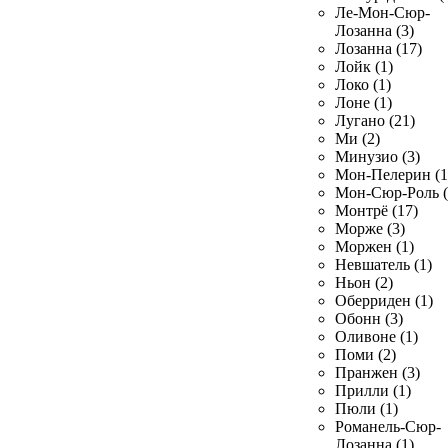
Ле-Мон-Сюр-
Лозанна (3)
Лозанна (17)
Лойк (1)
Локо (1)
Лоне (1)
Лугано (21)
Ми (2)
Минузио (3)
Мон-Пелерин (1
Мон-Сюр-Роль (
Монтрё (17)
Морже (3)
Моржен (1)
Невшатель (1)
Ньон (2)
Оберриден (1)
Обонн (3)
Оливоне (1)
Поми (2)
Пранжен (3)
Прилли (1)
Пюли (1)
Романель-Сюр-
Лозанна (1)