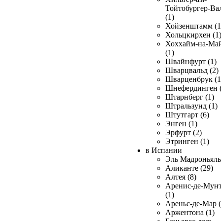
Тойтобургер-Ва
(1)
Хойзенштамм (1
Хольцкирхен (1
Хоххайм-на-Ма
(1)
Швайнфурт (1)
Шварцвальд (2)
Шварценбрук (1
Шнефердинген (
Штарнберг (1)
Штральзунд (1)
Штутгарт (6)
Энген (1)
Эрфурт (2)
Этринген (1)
в Испании
Эль Мадроньяль 
Аликанте (29)
Алтея (8)
Аренис-де-Мун
(1)
Ареньс-де-Мар (
Аржентона (1)