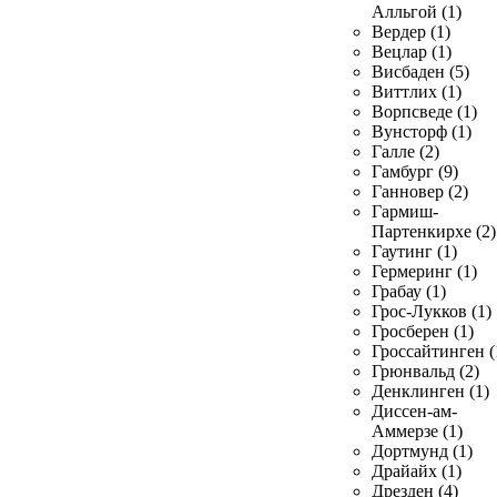
Алльгой (1)
Вердер (1)
Вецлар (1)
Висбаден (5)
Виттлих (1)
Ворпсведе (1)
Вунсторф (1)
Галле (2)
Гамбург (9)
Ганновер (2)
Гармиш-
Партенкирхе (2)
Гаутинг (1)
Гермеринг (1)
Грабау (1)
Грос-Лукков (1)
Гросберен (1)
Гроссайтинген (
Грюнвальд (2)
Денклинген (1)
Диссен-ам-
Аммерзе (1)
Дортмунд (1)
Драйайх (1)
Дрезден (4)