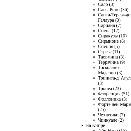
Сало (3)
Сан - Ремо (36)
Санта-Тереза-ди
Галлура (3)
Сарцана (7)
Сиена (12)
Сиракузы (10)
Сирмионе (6)
Специя (5)
Стреза (11)
Таормина (3)
Террачина (9)
Тосколано-
Мадерно (3)
Тринита-д' Агул
(8)
Тропеа (23)
Флоренция (51)
Фоллоника (3)
Форте дей Мар
(25)
Чезантико (7)
Чинкуале (2)
на Кипре
Айя-Напа (15)