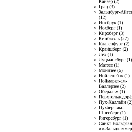
Кайзер (2)
Грац (3)
Зальцбург-Айге
(12)
Инсбрук (1)
Йохберг (1)
Кирхберг (3)
Кицбюэль (27)
Клагенфурт (2)
Крайшберг (2)
Лех (1)
Луцмансбург (1)
Матзее (1)
Мондзее (6)
Нойленгбах (1)
Ноймаркт-ам-
Валлерзее (2)
Оберальм (1)
Перхтольдсдорф
Пух-Халлайн (2
Пухберг-ам-
Шнееберг (1)
Ригерсбург (1)
Санкт-Вольфган
им-Зальцкаммер