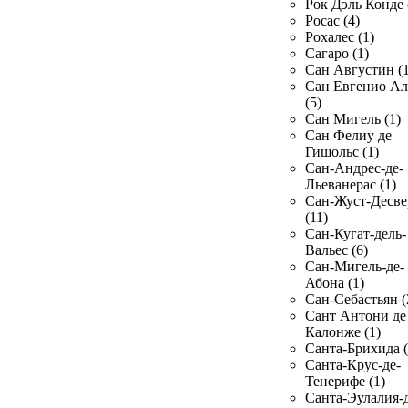
Рок Дэль Конде 
Росас (4)
Рохалес (1)
Сагаро (1)
Сан Августин (1
Сан Евгенио Ал
(5)
Сан Мигель (1)
Сан Фелиу де
Гишольс (1)
Сан-Андрес-де-
Льеванерас (1)
Сан-Жуст-Десве
(11)
Сан-Кугат-дель-
Вальес (6)
Сан-Мигель-де-
Абона (1)
Сан-Себастьян (
Сант Антони де
Калонже (1)
Санта-Брихида (
Санта-Крус-де-
Тенерифе (1)
Санта-Эулалия-д