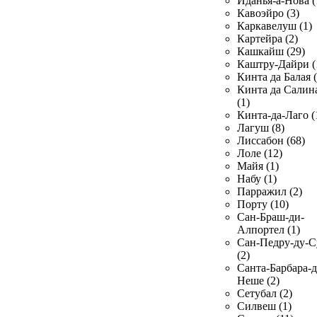
Иданья-а-Нова (
Кавоэйро (3)
Каркавелуш (1)
Картейра (2)
Кашкайш (29)
Каштру-Дайри (
Кинта да Балая (
Кинта да Салин
(1)
Кинта-да-Лаго (
Лагуш (8)
Лиссабон (68)
Лоле (12)
Майя (1)
Набу (1)
Парражил (2)
Порту (10)
Сан-Браш-ди-
Алпортел (1)
Сан-Педру-ду-С
(2)
Санта-Барбара-д
Неше (2)
Сетубал (2)
Силвеш (1)