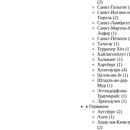
(2)
Санкт-Гильген (
Санкт-Иоганн-и
Тироль (2)
Санкт-Ламбрехт 
Санкт-Мартин-б
Лофер (1)
Санкт-Пёльтен (
Тальгау (1)
Туррахер Хёэ (1
Хайлигенблут (
Хальванг (1)
Хартберг (1)
Хоэнтауэрн (4)
Целль-ам-Зе (1)
Штадль-ан-дер-
Мур (1)
Эггендорф-им-
Траункрайс (1)
Эренхаузен (1)
в Германии
Аугсбург (2)
Ахен (1)
Ашау-им-Кимга
(2)