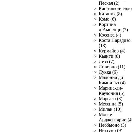
Пеская (2)
Кастильончелло 
Катания (8)
Комо (6)
Кортина
д’Ампеццо (2)
Косенза (4)
Коста Парадизо
(18)
Курмайор (4)
Кьянти (8)
Леза (7)
Ливорно (11)
Лукка (6)
Мадонна ди
Кампильо (4)
Марина-ди-
Каулония (5)
Марсала (3)
Мессина (5)
Милан (10)
Монте
Арджентарио (4
Неббьюно (3)
Неттуно (9)