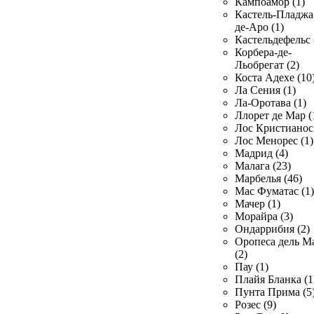
Кампоамор (1)
Кастель-Пладжа
де-Аро (1)
Кастельдефельс 
Корбера-де-
Льобрегат (2)
Коста Адехе (10
Ла Сения (1)
Ла-Оротава (1)
Ллорет де Мар (
Лос Кристианос 
Лос Менорес (1)
Мадрид (4)
Малага (23)
Марбелья (46)
Мас Фуматас (1)
Мачер (1)
Морайра (3)
Ондаррибия (2)
Оропеса дель М
(2)
Пау (1)
Плайя Бланка (1
Пунта Прима (5
Розес (9)