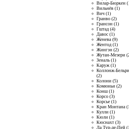
Вилар-Бюркен (
Вильнёв (1)
Вич (1)
Гранво (2)
Грансон (1)
Гштад (4)
Давос (1)
Женева (9)
Жентод (1)
Жингэн (2)
Жутан-Мезери (
Зеналь (1)
Каруж (1)
Коллонж-Бельр
(2)
Колони (5)
Комюньи (2)
Конш (1)
Корсо (3)
Корсье (1)
Кран Монтана (
Кулли (1)
Кюли (1)
Кюснахт (3)
Ла Тур-де-Пей (