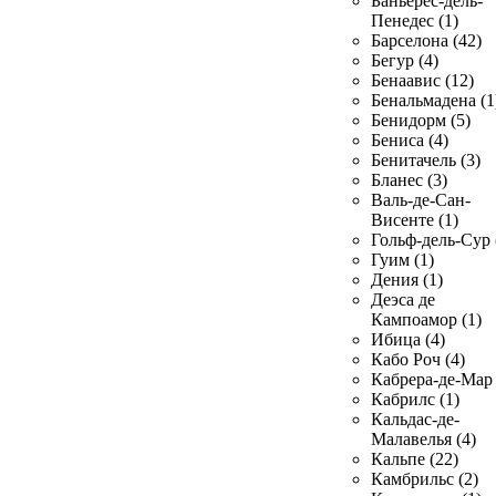
Баньерес-дель-
Пенедес (1)
Барселона (42)
Бегур (4)
Бенаавис (12)
Бенальмадена (1
Бенидорм (5)
Бениса (4)
Бенитачель (3)
Бланес (3)
Валь-де-Сан-
Висенте (1)
Гольф-дель-Сур 
Гуим (1)
Дения (1)
Деэса де
Кампоамор (1)
Ибица (4)
Кабо Роч (4)
Кабрера-де-Мар 
Кабрилс (1)
Кальдас-де-
Малавелья (4)
Кальпе (22)
Камбрильс (2)