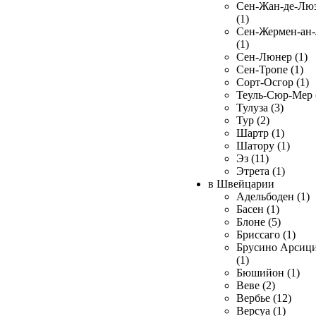
Сен-Жан-де-Лю
(1)
Сен-Жермен-ан
(1)
Сен-Люнер (1)
Сен-Тропе (1)
Сорт-Осгор (1)
Теуль-Сюр-Мер 
Тулуза (3)
Тур (2)
Шартр (1)
Шатору (1)
Эз (11)
Этрета (1)
в Швейцарии
Адельбоден (1)
Басен (1)
Блоне (5)
Бриссаго (1)
Брусино Арсиц
(1)
Бюшийон (1)
Веве (2)
Вербье (12)
Версуа (1)