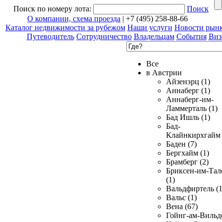
Поиск по номеру лота:
Поиск
О компании, схема проезда
| +7 (495) 258-88-66
Каталог недвижимости за рубежом
Наши услуги
Новости рын
Путеводитель
Сотрудничество
Владельцам
События
Виз
Все
в Австрии
Айзенэрц (1)
Аннаберг (1)
Аннаберг-им-
Ламмерталь (1)
Бад Ишль (1)
Бад-
Клайнкирхгайм 
Баден (7)
Бергхайм (1)
Брамберг (2)
Бриксен-им-Тал
(1)
Вальдфиртель (1
Вальс (1)
Вена (67)
Гойнг-ам-Вильд