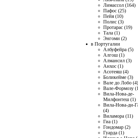
Лимассол (164)
Пафос (25)
Пейя (10)
Полис (3)
Протарас (19)
Тала (1)
Энгоми (2)
в Португалии
Албуфейра (5)
Алгош (1)
Алмансил (3)
Анхос (1)
Асотеяш (4)
Боликейме (3)
Вале до Лобо (4
Вале-Формозу (
Вила-Нова-де-
Милфонтеш (1)
Вила-Нова-ди-Г
(4)
Виламора (11)
Гиа (1)
Гондомар (2)
Гуарда (1)