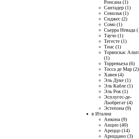
Ронсана (1)
Сантадер (1)
Севилья (1)
Сиджес (2)
Сомо (1)
Сьерра Невада (
Таучо (1)
Тегесте (1)
Тиас (1)
Торвискас Альт
(1)
Торревьеха (6)
Тосса де Мар (2)
Хавея (4)
Эль Дуке (1)
Эль Кабле (1)
Эль Рок (1)
Эсплугес-де-
Льобрегат (4)
Эстепона (9)
в Италии
Анкона (9)
Анцио (40)
Ареццо (14)
Ариццано (3)