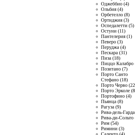
Оджеббио (4)
Ольбия (4)
Орбетелло (8)
Ортиджия (3)
Оспедалетти (5)
Остуни (11)
Пантелерия (1)
Певеро (3)
Перуджа (4)
Пескара (31)
Пиза (18)
Пиццо Калабро 
Позитано (7)
Порто Санто
Стефано (18)
Порто Черво (22
Порто Эрколе (8
Портофино (4)
Пьянца (8)
Рагуза (9)
Рива-дель-Гарда 
Рива-ди-Сольто 
Рим (54)
Римини (3)
Саленто (4)