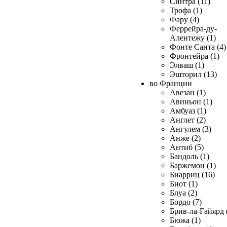
Синтра (11)
Трофа (1)
Фару (4)
Феррейра-ду-
Алентежу (1)
Фонте Санта (4)
Фронтейра (1)
Элваш (1)
Эшторил (13)
во Франции
Авезан (1)
Авиньон (1)
Амбуаз (1)
Англет (2)
Ангулем (3)
Анже (2)
Антиб (5)
Бандоль (1)
Баржемон (1)
Биарриц (16)
Биот (1)
Блуа (2)
Бордо (7)
Брив-ла-Гайярд 
Бюжа (1)