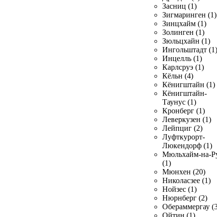
Засниц (1)
Зигмаринген (1)
Зинцхайм (1)
Золинген (1)
Зюльцхайн (1)
Ингольштадт (1
Инцелль (1)
Карлсруэ (1)
Кёльн (4)
Кёнигштайн (1)
Кёнигштайн-
Таунус (1)
Кронберг (1)
Леверкузен (1)
Лейпциг (2)
Луфткурорт-
Люкендорф (1)
Мюльхайм-на-Р
(1)
Мюнхен (20)
Николасзее (1)
Нойзес (1)
Нюрнберг (2)
Обераммергау (3
Ойтин (1)