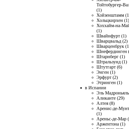
Тойтобургер-Ва
(1)
Хойзенштамм (1
Хольцкирхен (1
Хоххайм-на-Ма
(1)
Швайнфурт (1)
Шварцвальд (2)
Шварценбрук (1
Шнефердинген (
Штарнберг (1)
Штральзунд (1)
Штутгарт (6)
Энген (1)
Эрфурт (2)
Этринген (1)
в Испании
Эль Мадроньяль 
Аликанте (29)
Алтея (8)
Аренис-де-Мун
(1)
Ареньс-де-Мар (
Аржентона (1)