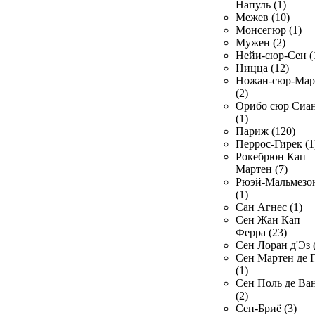
Напуль (1)
Межев (10)
Монсегюр (1)
Мужен (2)
Нейи-сюр-Сен (
Ницца (12)
Ножан-сюр-Ма
(2)
Орибо сюр Сиа
(1)
Париж (120)
Перрос-Гирек (1
Рокебрюн Кап
Мартен (7)
Рюэй-Мальмезо
(1)
Сан Агнес (1)
Сен Жан Кап
Ферра (23)
Сен Лоран д'Эз 
Сен Мартен де 
(1)
Сен Поль де Ва
(2)
Сен-Бриё (3)