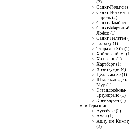
(2)
Санкт-Гильген (
Санкт-Иоганн-и
Тироль (2)
Санкт-Ламбрехт 
Санкт-Мартин-б
Лофер (1)
Санкт-Пёльтен (
Тальгау (1)
Туррахер Хёэ (1
Хайлигенблут (
Хальванг (1)
Хартберг (1)
Хоэнтауэрн (4)
Целль-ам-Зе (1)
Штадль-ан-дер-
Мур (1)
Эггендорф-им-
Траункрайс (1)
Эренхаузен (1)
в Германии
Аугсбург (2)
Ахен (1)
Ашау-им-Кимга
(2)