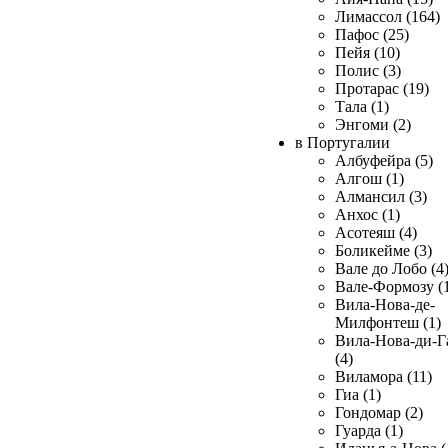
Лимассол (164)
Пафос (25)
Пейя (10)
Полис (3)
Протарас (19)
Тала (1)
Энгоми (2)
в Португалии
Албуфейра (5)
Алгош (1)
Алмансил (3)
Анхос (1)
Асотеяш (4)
Боликейме (3)
Вале до Лобо (4
Вале-Формозу (
Вила-Нова-де-
Милфонтеш (1)
Вила-Нова-ди-Г
(4)
Виламора (11)
Гиа (1)
Гондомар (2)
Гуарда (1)