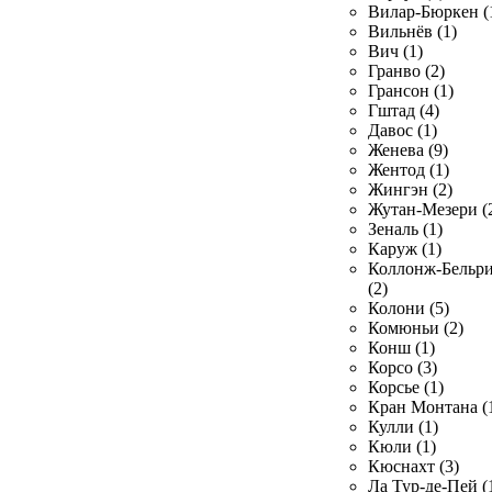
Вилар-Бюркен (
Вильнёв (1)
Вич (1)
Гранво (2)
Грансон (1)
Гштад (4)
Давос (1)
Женева (9)
Жентод (1)
Жингэн (2)
Жутан-Мезери (
Зеналь (1)
Каруж (1)
Коллонж-Бельр
(2)
Колони (5)
Комюньи (2)
Конш (1)
Корсо (3)
Корсье (1)
Кран Монтана (
Кулли (1)
Кюли (1)
Кюснахт (3)
Ла Тур-де-Пей (