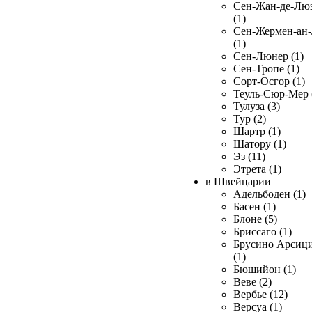
Сен-Жан-де-Лю
(1)
Сен-Жермен-ан
(1)
Сен-Люнер (1)
Сен-Тропе (1)
Сорт-Осгор (1)
Теуль-Сюр-Мер 
Тулуза (3)
Тур (2)
Шартр (1)
Шатору (1)
Эз (11)
Этрета (1)
в Швейцарии
Адельбоден (1)
Басен (1)
Блоне (5)
Бриссаго (1)
Брусино Арсиц
(1)
Бюшийон (1)
Веве (2)
Вербье (12)
Версуа (1)