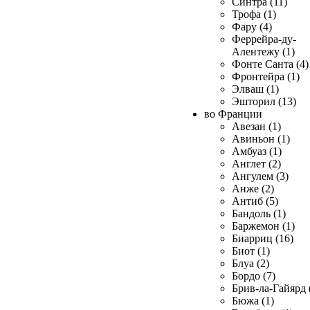
Синтра (11)
Трофа (1)
Фару (4)
Феррейра-ду-
Алентежу (1)
Фонте Санта (4)
Фронтейра (1)
Элваш (1)
Эшторил (13)
во Франции
Авезан (1)
Авиньон (1)
Амбуаз (1)
Англет (2)
Ангулем (3)
Анже (2)
Антиб (5)
Бандоль (1)
Баржемон (1)
Биарриц (16)
Биот (1)
Блуа (2)
Бордо (7)
Брив-ла-Гайярд 
Бюжа (1)