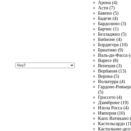
Арона (4)
Асти (7)
Бавено (5)
Бадези (4)
Бардолино (3)
Барчис (1)
Белладжио (5)
Бибионе (4)
Бордигера (10)
Бриатико (9)
Валь-ди-Фасса (
Варесе (8)
Хочу
Венеция (3)
купить
Вербания (13)
Верона (5)
Вольтерра (4)
Гардоне-Ривьер
(5)
Гроссето (4)
Дзамброне (19)
Изола Росса (4)
Империя (10)
Капо Ватикано (
Кастельсардо (1
Кастильоне-делл