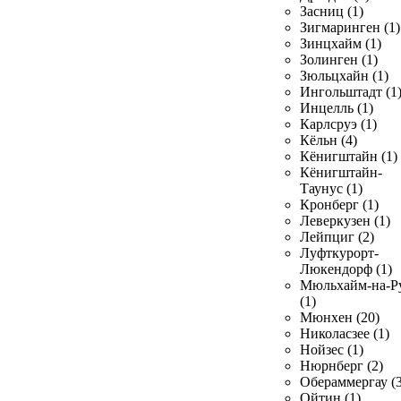
Засниц (1)
Зигмаринген (1)
Зинцхайм (1)
Золинген (1)
Зюльцхайн (1)
Ингольштадт (1
Инцелль (1)
Карлсруэ (1)
Кёльн (4)
Кёнигштайн (1)
Кёнигштайн-
Таунус (1)
Кронберг (1)
Леверкузен (1)
Лейпциг (2)
Луфткурорт-
Люкендорф (1)
Мюльхайм-на-Р
(1)
Мюнхен (20)
Николасзее (1)
Нойзес (1)
Нюрнберг (2)
Обераммергау (3
Ойтин (1)