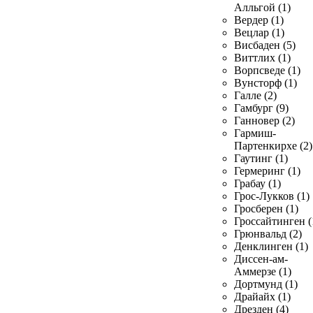
Алльгой (1)
Вердер (1)
Вецлар (1)
Висбаден (5)
Виттлих (1)
Ворпсведе (1)
Вунсторф (1)
Галле (2)
Гамбург (9)
Ганновер (2)
Гармиш-
Партенкирхе (2)
Гаутинг (1)
Гермеринг (1)
Грабау (1)
Грос-Лукков (1)
Гросберен (1)
Гроссайтинген (
Грюнвальд (2)
Денклинген (1)
Диссен-ам-
Аммерзе (1)
Дортмунд (1)
Драйайх (1)
Дрезден (4)