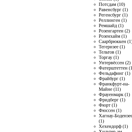
Потсдам (10)
Равенсбург (1)
Регенсбург (1)
Реллинген (1)
Ремшайд (1)
Розенгартен (2)
Розенхайм (1)
Саарбрюккен (1
Тегернзее (1)
Тельтов (1)
Торгау (1)
Унтервёссен (2)
Фатерштеттен (1
Фельдафинг (1)
Фрайбург (1)
Франкфурт-на-
Майне (11)
Фрауенмарк (1)
Фридберг (1)
Фюрт (1)
Фюссен (1)
Хагнау-Бодензе
(1)
Хехендорф (1)
Хильтер-ам-