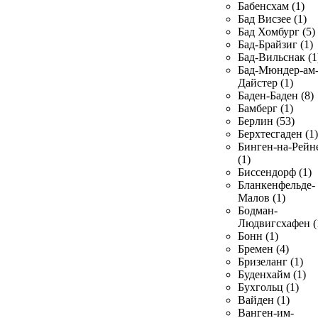
Бабенсхам (1)
Бад Висзее (1)
Бад Хомбург (5)
Бад-Брайзиг (1)
Бад-Вильснак (1
Бад-Мюндер-ам
Дайстер (1)
Баден-Баден (8)
Бамберг (1)
Берлин (53)
Берхтесгаден (1)
Бинген-на-Рейн
(1)
Биссендорф (1)
Бланкенфельде-
Малов (1)
Бодман-
Людвигсхафен (
Бонн (1)
Бремен (4)
Бризеланг (1)
Буденхайм (1)
Бухгольц (1)
Вайден (1)
Ванген-им-