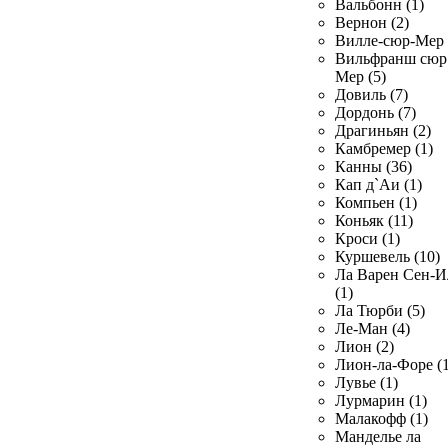
Вальбонн (1)
Вернон (2)
Вилле-сюр-Мер 
Вильфранш сюр
Мер (5)
Довиль (7)
Дордонь (7)
Драгиньян (2)
Камбремер (1)
Канны (36)
Кап д`Аи (1)
Компьен (1)
Коньяк (11)
Кроси (1)
Куршевель (10)
Ла Варен Сен-И
(1)
Ла Тюрби (5)
Ле-Ман (4)
Лион (2)
Лион-ла-Форе (1
Лувье (1)
Лурмарин (1)
Малакофф (1)
Манделье ла