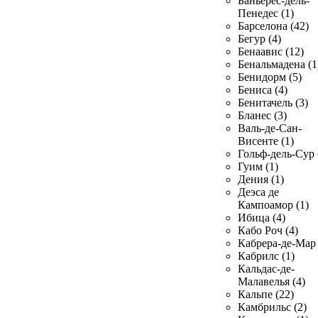
Баньерес-дель-
Пенедес (1)
Барселона (42)
Бегур (4)
Бенаавис (12)
Бенальмадена (1
Бенидорм (5)
Бениса (4)
Бенитачель (3)
Бланес (3)
Валь-де-Сан-
Висенте (1)
Гольф-дель-Сур 
Гуим (1)
Дения (1)
Деэса де
Кампоамор (1)
Ибица (4)
Кабо Роч (4)
Кабрера-де-Мар 
Кабрилс (1)
Кальдас-де-
Малавелья (4)
Кальпе (22)
Камбрильс (2)