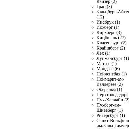
Кайзер (2)
Грац (3)
Зальцбург-Айге
(12)
Инсбрук (1)
Йохберг (1)
Кирхберг (3)
Кицбюэль (27)
Клагенфурт (2)
Крайшберг (2)
Лех (1)
Луцмансбург (1)
Матзее (1)
Мондзее (6)
Нойленгбах (1)
Ноймаркт-ам-
Валлерзее (2)
Оберальм (1)
Перхтольдсдорф
Пух-Халлайн (2
Пухберг-ам-
Шнееберг (1)
Ригерсбург (1)
Санкт-Вольфган
им-Зальцкаммер