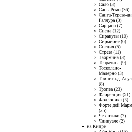
Сало (3)
Сан - Ремо (36)
Санта-Тереза-ди
Галлура (3)
Сарцана (7)
Сиена (12)
Сиракузы (10)
Сирмионе (6)
Специя (5)
Стреза (11)
Таормина (3)
Террачина (9)
Тосколано-
Мадерно (3)
Тринита-д' Агул
(8)
Тропеа (23)
Флоренция (51)
Фоллоника (3)
Форте дей Мар
(25)
Чезантико (7)
Чинкуале (2)
на Кипре
Айя-Напа (15)