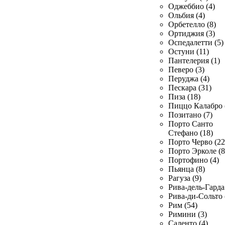
Оджеббио (4)
Ольбия (4)
Орбетелло (8)
Ортиджия (3)
Оспедалетти (5)
Остуни (11)
Пантелерия (1)
Певеро (3)
Перуджа (4)
Пескара (31)
Пиза (18)
Пиццо Калабро 
Позитано (7)
Порто Санто
Стефано (18)
Порто Черво (22
Порто Эрколе (8
Портофино (4)
Пьянца (8)
Рагуза (9)
Рива-дель-Гарда 
Рива-ди-Сольто 
Рим (54)
Римини (3)
Саленто (4)