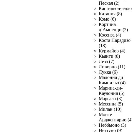
Пеская (2)
Кастильончелло 
Катания (8)
Комо (6)
Кортина
д’Ампеццо (2)
Косенза (4)
Коста Парадизо
(18)
Курмайор (4)
Кьянти (8)
Леза (7)
Ливорно (11)
Лукка (6)
Мадонна ди
Кампильо (4)
Марина-ди-
Каулония (5)
Марсала (3)
Мессина (5)
Милан (10)
Монте
Арджентарио (4
Неббьюно (3)
Неттуно (9)