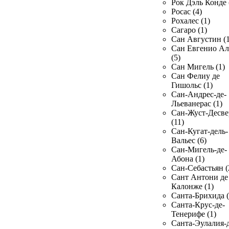
Рок Дэль Конде 
Росас (4)
Рохалес (1)
Сагаро (1)
Сан Августин (1
Сан Евгенио Ал
(5)
Сан Мигель (1)
Сан Фелиу де
Гишольс (1)
Сан-Андрес-де-
Льеванерас (1)
Сан-Жуст-Десве
(11)
Сан-Кугат-дель-
Вальес (6)
Сан-Мигель-де-
Абона (1)
Сан-Себастьян (
Сант Антони де
Калонже (1)
Санта-Брихида (
Санта-Крус-де-
Тенерифе (1)
Санта-Эулалия-д