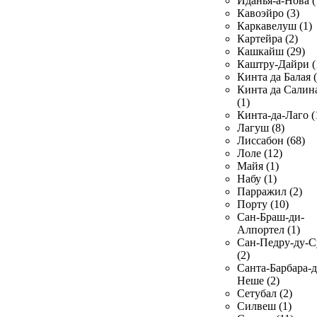
Иданья-а-Нова (
Кавоэйро (3)
Каркавелуш (1)
Картейра (2)
Кашкайш (29)
Каштру-Дайри (
Кинта да Балая (
Кинта да Салин
(1)
Кинта-да-Лаго (
Лагуш (8)
Лиссабон (68)
Лоле (12)
Майя (1)
Набу (1)
Парражил (2)
Порту (10)
Сан-Браш-ди-
Алпортел (1)
Сан-Педру-ду-С
(2)
Санта-Барбара-д
Неше (2)
Сетубал (2)
Силвеш (1)