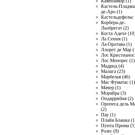
Кампоамор (1)
Кастель-Пладжа
де-Аро (1)
Кастельдефельс 
Корбера-де-
Льобрегат (2)
Коста Адехе (10
Ла Сения (1)
Ла-Оротава (1)
Ллорет де Мар (
Лос Кристианос 
Лос Менорес (1)
Мадрид (4)
Малага (23)
Марбелья (46)
Мас Фуматас (1)
Мачер (1)
Морайра (3)
Ондаррибия (2)
Оропеса дель М
(2)
Пау (1)
Плайя Бланка (1
Пунта Прима (5
Розес (9)