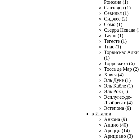
Ронсана (1)
Сантадер (1)
Севилья (1)
Сиджес (2)
Сомо (1)
Сьерра Невада (
Таучо (1)
Тегесте (1)
Тиас (1)
Торвискас Альт
(1)
Торревьеха (6)
Тосса де Мар (2)
Хавея (4)
Эль Дуке (1)
Эль Кабле (1)
Эль Рок (1)
Эсплугес-де-
Льобрегат (4)
Эстепона (9)
в Италии
Анкона (9)
Анцио (40)
Ареццо (14)
Ариццано (3)