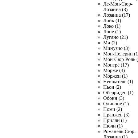
Ле-Мон-Сюр-
Лозанна (3)
Лозанна (17)
Лойк (1)
Локо (1)
Лоне (1)
Лугано (21)
Ми (2)
Минузио (3)
Мон-Пелерин (1
Мон-Сюр-Роль (
Монтрё (17)
Морже (3)
Моржен (1)
Невшатель (1)
Ньон (2)
Оберриден (1)
Обонн (3)
Оливоне (1)
Поми (2)
Пранжен (3)
Прилли (1)
Пюли (1)
Романель-Сюр-
Лозанна (1)