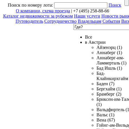
Поиск по номеру лота:
Поиск
О компании, схема проезда
| +7 (495) 258-88-66
Каталог недвижимости за рубежом
Наши услуги
Новости рын
Путеводитель
Сотрудничество
Владельцам
События
Виз
Все
в Австрии
Айзенэрц (1)
Аннаберг (1)
Аннаберг-им-
Ламмерталь (1)
Бад Ишль (1)
Бад-
Клайнкирхгайм 
Баден (7)
Бергхайм (1)
Брамберг (2)
Бриксен-им-Тал
(1)
Вальдфиртель (1
Вальс (1)
Вена (67)
Гойнг-ам-Вильд