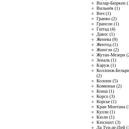
Вилар-Бюркен (
Вильнёв (1)
Вич (1)
Гранво (2)
Грансон (1)
Гштад (4)
Давос (1)
Женева (9)
Жентод (1)
Жингэн (2)
Жутан-Мезери (
Зеналь (1)
Каруж (1)
Коллонж-Бельр
(2)
Колони (5)
Комюньи (2)
Конш (1)
Корсо (3)
Корсье (1)
Кран Монтана (
Кулли (1)
Кюли (1)
Кюснахт (3)
Ла Тур-де-Пей (