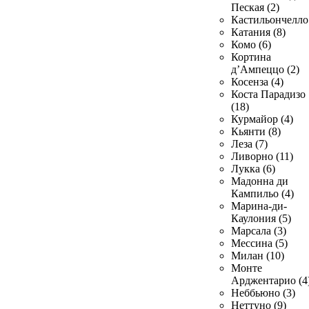
Пеская (2)
Кастильончелло 
Катания (8)
Комо (6)
Кортина
д’Ампеццо (2)
Косенза (4)
Коста Парадизо
(18)
Курмайор (4)
Кьянти (8)
Леза (7)
Ливорно (11)
Лукка (6)
Мадонна ди
Кампильо (4)
Марина-ди-
Каулония (5)
Марсала (3)
Мессина (5)
Милан (10)
Монте
Арджентарио (4
Неббьюно (3)
Неттуно (9)