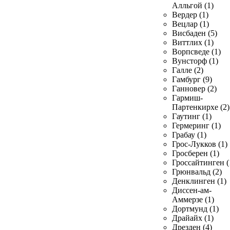
Алльгой (1)
Вердер (1)
Вецлар (1)
Висбаден (5)
Виттлих (1)
Ворпсведе (1)
Вунсторф (1)
Галле (2)
Гамбург (9)
Ганновер (2)
Гармиш-
Партенкирхе (2)
Гаутинг (1)
Гермеринг (1)
Грабау (1)
Грос-Лукков (1)
Гросберен (1)
Гроссайтинген (
Грюнвальд (2)
Денклинген (1)
Диссен-ам-
Аммерзе (1)
Дортмунд (1)
Драйайх (1)
Дрезден (4)