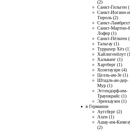
(2)
Санкт-Гильген (
Санкт-Иоганн-и
Тироль (2)
Санкт-Ламбрехт 
Санкт-Мартин-б
Лофер (1)
Санкт-Пёльтен (
Тальгау (1)
Туррахер Хёэ (1
Хайлигенблут (
Хальванг (1)
Хартберг (1)
Хоэнтауэрн (4)
Целль-ам-Зе (1)
Штадль-ан-дер-
Мур (1)
Эггендорф-им-
Траункрайс (1)
Эренхаузен (1)
в Германии
Аугсбург (2)
Ахен (1)
Ашау-им-Кимга
(2)