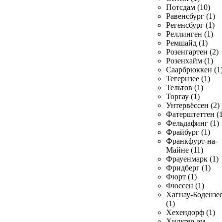
Потсдам (10)
Равенсбург (1)
Регенсбург (1)
Реллинген (1)
Ремшайд (1)
Розенгартен (2)
Розенхайм (1)
Саарбрюккен (1
Тегернзее (1)
Тельтов (1)
Торгау (1)
Унтервёссен (2)
Фатерштеттен (1
Фельдафинг (1)
Фрайбург (1)
Франкфурт-на-
Майне (11)
Фрауенмарк (1)
Фридберг (1)
Фюрт (1)
Фюссен (1)
Хагнау-Бодензе
(1)
Хехендорф (1)
Хильтер-ам-