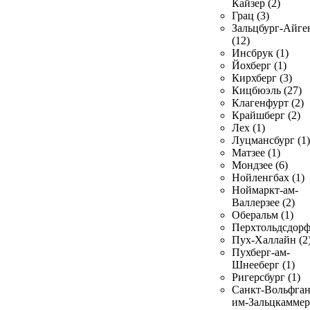
Кайзер (2)
Грац (3)
Зальцбург-Айге
(12)
Инсбрук (1)
Йохберг (1)
Кирхберг (3)
Кицбюэль (27)
Клагенфурт (2)
Крайшберг (2)
Лех (1)
Луцмансбург (1)
Матзее (1)
Мондзее (6)
Нойленгбах (1)
Ноймаркт-ам-
Валлерзее (2)
Оберальм (1)
Перхтольдсдорф
Пух-Халлайн (2
Пухберг-ам-
Шнееберг (1)
Ригерсбург (1)
Санкт-Вольфган
им-Зальцкаммер