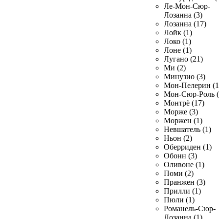
Ле-Мон-Сюр-
Лозанна (3)
Лозанна (17)
Лойк (1)
Локо (1)
Лоне (1)
Лугано (21)
Ми (2)
Минузио (3)
Мон-Пелерин (1
Мон-Сюр-Роль (
Монтрё (17)
Морже (3)
Моржен (1)
Невшатель (1)
Ньон (2)
Оберриден (1)
Обонн (3)
Оливоне (1)
Поми (2)
Пранжен (3)
Прилли (1)
Пюли (1)
Романель-Сюр-
Лозанна (1)