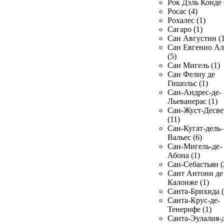
Рок Дэль Конде 
Росас (4)
Рохалес (1)
Сагаро (1)
Сан Августин (1
Сан Евгенио Ал
(5)
Сан Мигель (1)
Сан Фелиу де
Гишольс (1)
Сан-Андрес-де-
Льеванерас (1)
Сан-Жуст-Десве
(11)
Сан-Кугат-дель-
Вальес (6)
Сан-Мигель-де-
Абона (1)
Сан-Себастьян (
Сант Антони де
Калонже (1)
Санта-Брихида (
Санта-Крус-де-
Тенерифе (1)
Санта-Эулалия-д