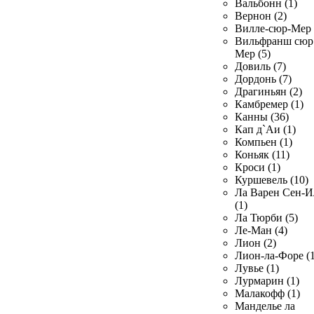
Вальбонн (1)
Вернон (2)
Вилле-сюр-Мер 
Вильфранш сюр
Мер (5)
Довиль (7)
Дордонь (7)
Драгиньян (2)
Камбремер (1)
Канны (36)
Кап д`Аи (1)
Компьен (1)
Коньяк (11)
Кроси (1)
Куршевель (10)
Ла Варен Сен-И
(1)
Ла Тюрби (5)
Ле-Ман (4)
Лион (2)
Лион-ла-Форе (1
Лувье (1)
Лурмарин (1)
Малакофф (1)
Манделье ла