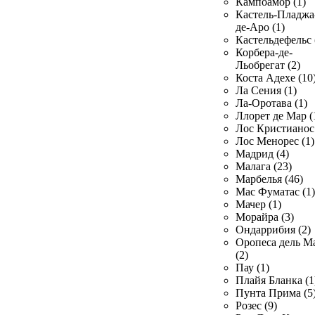
Кампоамор (1)
Кастель-Пладжа
де-Аро (1)
Кастельдефельс 
Корбера-де-
Льобрегат (2)
Коста Адехе (10
Ла Сения (1)
Ла-Оротава (1)
Ллорет де Мар (
Лос Кристианос 
Лос Менорес (1)
Мадрид (4)
Малага (23)
Марбелья (46)
Мас Фуматас (1)
Мачер (1)
Морайра (3)
Ондаррибия (2)
Оропеса дель М
(2)
Пау (1)
Плайя Бланка (1
Пунта Прима (5
Розес (9)