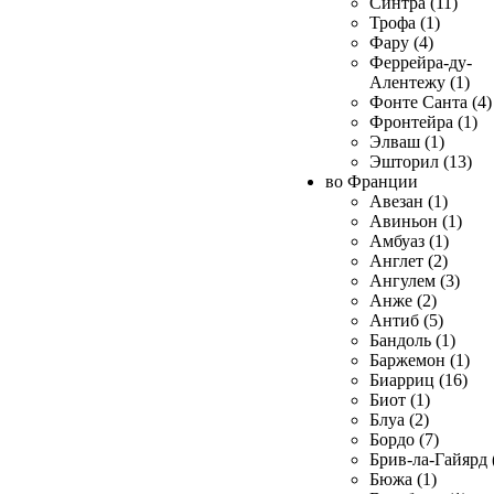
Синтра (11)
Трофа (1)
Фару (4)
Феррейра-ду-
Алентежу (1)
Фонте Санта (4)
Фронтейра (1)
Элваш (1)
Эшторил (13)
во Франции
Авезан (1)
Авиньон (1)
Амбуаз (1)
Англет (2)
Ангулем (3)
Анже (2)
Антиб (5)
Бандоль (1)
Баржемон (1)
Биарриц (16)
Биот (1)
Блуа (2)
Бордо (7)
Брив-ла-Гайярд 
Бюжа (1)