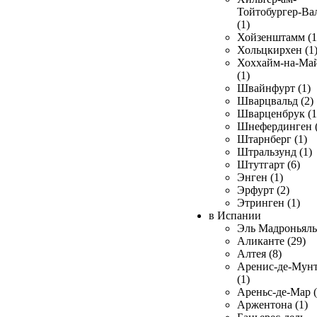
Тойтобургер-Ва
(1)
Хойзенштамм (1
Хольцкирхен (1
Хоххайм-на-Ма
(1)
Швайнфурт (1)
Шварцвальд (2)
Шварценбрук (1
Шнефердинген (
Штарнберг (1)
Штральзунд (1)
Штутгарт (6)
Энген (1)
Эрфурт (2)
Этринген (1)
в Испании
Эль Мадроньяль 
Аликанте (29)
Алтея (8)
Аренис-де-Мун
(1)
Ареньс-де-Мар (
Аржентона (1)