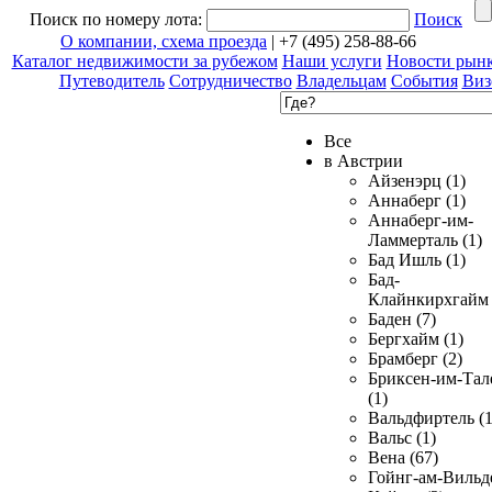
Поиск по номеру лота:
Поиск
О компании, схема проезда
| +7 (495) 258-88-66
Каталог недвижимости за рубежом
Наши услуги
Новости рын
Путеводитель
Сотрудничество
Владельцам
События
Виз
Все
в Австрии
Айзенэрц (1)
Аннаберг (1)
Аннаберг-им-
Ламмерталь (1)
Бад Ишль (1)
Бад-
Клайнкирхгайм 
Баден (7)
Бергхайм (1)
Брамберг (2)
Бриксен-им-Тал
(1)
Вальдфиртель (1
Вальс (1)
Вена (67)
Гойнг-ам-Вильд