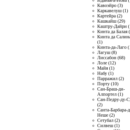
Иданья-а-Нова (
Кавоэйро (3)
Каркавелуш (1)
Картейра (2)
Кашкайш (29)
Каштру-Дайри (
Кинта да Балая (
Кинта да Салин
(1)
Кинта-да-Лаго (
Лагуш (8)
Лиссабон (68)
Лоле (12)
Майя (1)
Набу (1)
Парражил (2)
Порту (10)
Сан-Браш-ди-
Алпортел (1)
Сан-Педру-ду-С
(2)
Санта-Барбара-д
Неше (2)
Сетубал (2)
Силвеш (1)