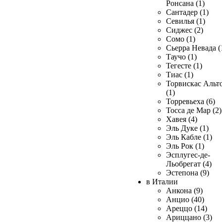
Ронсана (1)
Сантадер (1)
Севилья (1)
Сиджес (2)
Сомо (1)
Сьерра Невада (
Таучо (1)
Тегесте (1)
Тиас (1)
Торвискас Альт
(1)
Торревьеха (6)
Тосса де Мар (2)
Хавея (4)
Эль Дуке (1)
Эль Кабле (1)
Эль Рок (1)
Эсплугес-де-
Льобрегат (4)
Эстепона (9)
в Италии
Анкона (9)
Анцио (40)
Ареццо (14)
Ариццано (3)