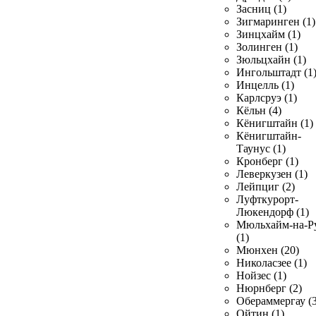
Засниц (1)
Зигмаринген (1)
Зинцхайм (1)
Золинген (1)
Зюльцхайн (1)
Ингольштадт (1
Инцелль (1)
Карлсруэ (1)
Кёльн (4)
Кёнигштайн (1)
Кёнигштайн-
Таунус (1)
Кронберг (1)
Леверкузен (1)
Лейпциг (2)
Луфткурорт-
Люкендорф (1)
Мюльхайм-на-Р
(1)
Мюнхен (20)
Николасзее (1)
Нойзес (1)
Нюрнберг (2)
Обераммергау (3
Ойтин (1)