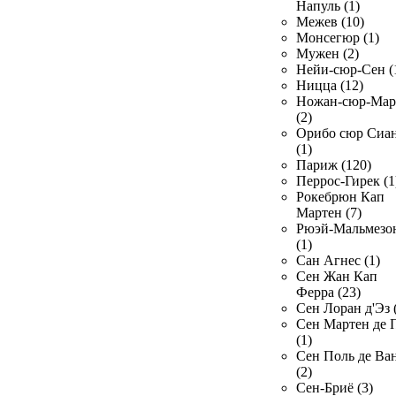
Напуль (1)
Межев (10)
Монсегюр (1)
Мужен (2)
Нейи-сюр-Сен (
Ницца (12)
Ножан-сюр-Ма
(2)
Орибо сюр Сиа
(1)
Париж (120)
Перрос-Гирек (1
Рокебрюн Кап
Мартен (7)
Рюэй-Мальмезо
(1)
Сан Агнес (1)
Сен Жан Кап
Ферра (23)
Сен Лоран д'Эз 
Сен Мартен де 
(1)
Сен Поль де Ва
(2)
Сен-Бриё (3)