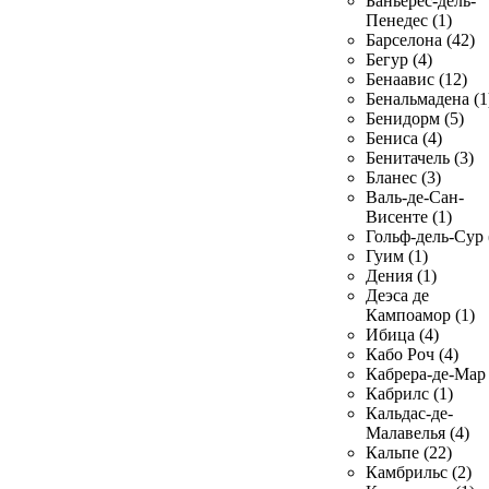
Баньерес-дель-
Пенедес (1)
Барселона (42)
Бегур (4)
Бенаавис (12)
Бенальмадена (1
Бенидорм (5)
Бениса (4)
Бенитачель (3)
Бланес (3)
Валь-де-Сан-
Висенте (1)
Гольф-дель-Сур 
Гуим (1)
Дения (1)
Деэса де
Кампоамор (1)
Ибица (4)
Кабо Роч (4)
Кабрера-де-Мар 
Кабрилс (1)
Кальдас-де-
Малавелья (4)
Кальпе (22)
Камбрильс (2)