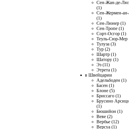
Сен-Жан-де-Лю
(1)
Сен-Жермен-ан
(1)
Сен-Люнер (1)
Сен-Тропе (1)
Сорт-Осгор (1)
Теуль-Сюр-Мер 
Тулуза (3)
Тур (2)
Шартр (1)
Шатору (1)
Эз (11)
Этрета (1)
в Швейцарии
Адельбоден (1)
Басен (1)
Блоне (5)
Бриссаго (1)
Брусино Арсиц
(1)
Бюшийон (1)
Веве (2)
Вербье (12)
Версуа (1)