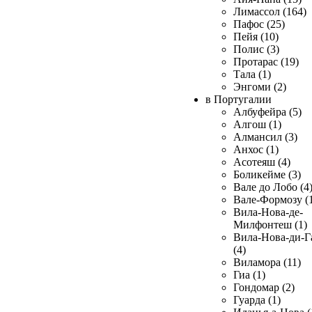
Лимассол (164)
Пафос (25)
Пейя (10)
Полис (3)
Протарас (19)
Тала (1)
Энгоми (2)
в Португалии
Албуфейра (5)
Алгош (1)
Алмансил (3)
Анхос (1)
Асотеяш (4)
Боликейме (3)
Вале до Лобо (4
Вале-Формозу (
Вила-Нова-де-
Милфонтеш (1)
Вила-Нова-ди-Г
(4)
Виламора (11)
Гиа (1)
Гондомар (2)
Гуарда (1)