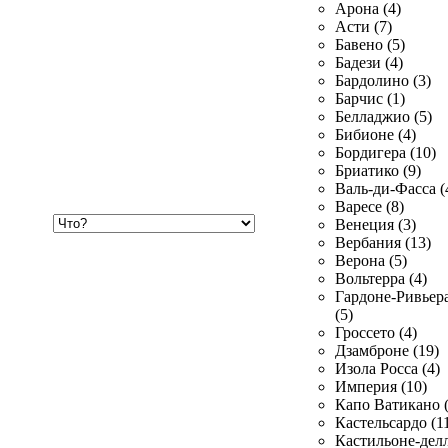
Арона (4)
Асти (7)
Бавено (5)
Бадези (4)
Бардолино (3)
Барчис (1)
Белладжио (5)
Бибионе (4)
Бордигера (10)
Бриатико (9)
Валь-ди-Фасса (
Варесе (8)
Хочу
Венеция (3)
купить
Вербания (13)
Верона (5)
Вольтерра (4)
Гардоне-Ривьер
(5)
Гроссето (4)
Дзамброне (19)
Изола Росса (4)
Империя (10)
Капо Ватикано (
Кастельсардо (1
Кастильоне-делл