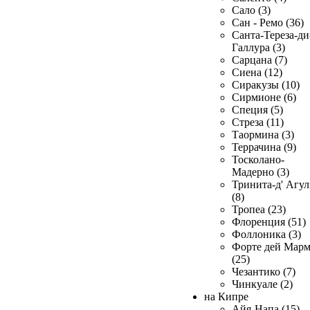
Сало (3)
Сан - Ремо (36)
Санта-Тереза-ди
Галлура (3)
Сарцана (7)
Сиена (12)
Сиракузы (10)
Сирмионе (6)
Специя (5)
Стреза (11)
Таормина (3)
Террачина (9)
Тосколано-
Мадерно (3)
Тринита-д' Агул
(8)
Тропеа (23)
Флоренция (51)
Фоллоника (3)
Форте дей Мар
(25)
Чезантико (7)
Чинкуале (2)
на Кипре
Айя-Напа (15)