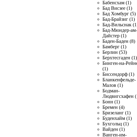
Бабенсхам (1)
Бад Висзее (1)
Бад Хомбург (5)
Бад-Брайзиг (1)
Бад-Вильснак (1
Бад-Мюндер-ам
Дайстер (1)
Баден-Баден (8)
Бамберг (1)
Берлин (53)
Берхтесгаден (1)
Бинген-на-Рейн
(1)
Биссендорф (1)
Бланкенфельде-
Малов (1)
Бодман-
Людвигсхафен (
Бонн (1)
Бремен (4)
Бризеланг (1)
Буденхайм (1)
Бухгольц (1)
Вайден (1)
Ванген-им-