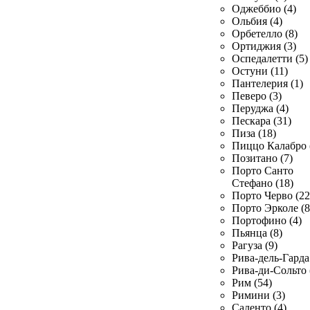
Оджеббио (4)
Ольбия (4)
Орбетелло (8)
Ортиджия (3)
Оспедалетти (5)
Остуни (11)
Пантелерия (1)
Певеро (3)
Перуджа (4)
Пескара (31)
Пиза (18)
Пиццо Калабро 
Позитано (7)
Порто Санто
Стефано (18)
Порто Черво (22
Порто Эрколе (8
Портофино (4)
Пьянца (8)
Рагуза (9)
Рива-дель-Гарда 
Рива-ди-Сольто 
Рим (54)
Римини (3)
Саленто (4)