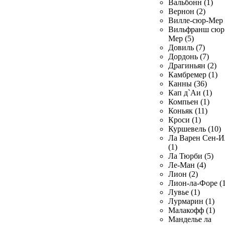
Вальбонн (1)
Вернон (2)
Вилле-сюр-Мер 
Вильфранш сюр
Мер (5)
Довиль (7)
Дордонь (7)
Драгиньян (2)
Камбремер (1)
Канны (36)
Кап д`Аи (1)
Компьен (1)
Коньяк (11)
Кроси (1)
Куршевель (10)
Ла Варен Сен-И
(1)
Ла Тюрби (5)
Ле-Ман (4)
Лион (2)
Лион-ла-Форе (1
Лувье (1)
Лурмарин (1)
Малакофф (1)
Манделье ла