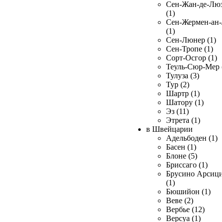
Сен-Жан-де-Лю
(1)
Сен-Жермен-ан
(1)
Сен-Люнер (1)
Сен-Тропе (1)
Сорт-Осгор (1)
Теуль-Сюр-Мер 
Тулуза (3)
Тур (2)
Шартр (1)
Шатору (1)
Эз (11)
Этрета (1)
в Швейцарии
Адельбоден (1)
Басен (1)
Блоне (5)
Бриссаго (1)
Брусино Арсиц
(1)
Бюшийон (1)
Веве (2)
Вербье (12)
Версуа (1)