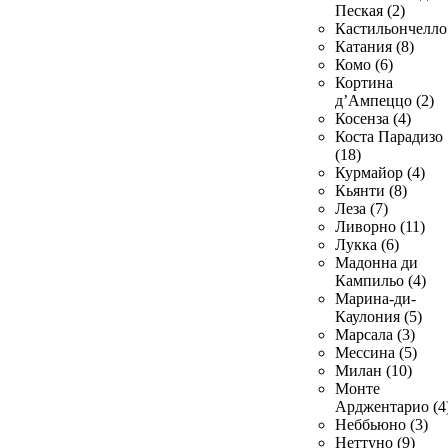
Пеская (2)
Кастильончелло 
Катания (8)
Комо (6)
Кортина
д’Ампеццо (2)
Косенза (4)
Коста Парадизо
(18)
Курмайор (4)
Кьянти (8)
Леза (7)
Ливорно (11)
Лукка (6)
Мадонна ди
Кампильо (4)
Марина-ди-
Каулония (5)
Марсала (3)
Мессина (5)
Милан (10)
Монте
Арджентарио (4
Неббьюно (3)
Неттуно (9)