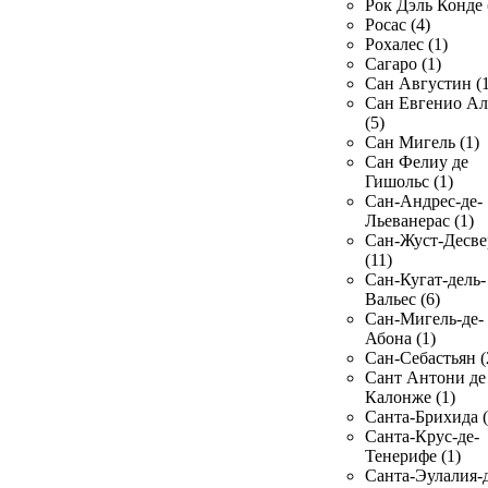
Рок Дэль Конде 
Росас (4)
Рохалес (1)
Сагаро (1)
Сан Августин (1
Сан Евгенио Ал
(5)
Сан Мигель (1)
Сан Фелиу де
Гишольс (1)
Сан-Андрес-де-
Льеванерас (1)
Сан-Жуст-Десве
(11)
Сан-Кугат-дель-
Вальес (6)
Сан-Мигель-де-
Абона (1)
Сан-Себастьян (
Сант Антони де
Калонже (1)
Санта-Брихида (
Санта-Крус-де-
Тенерифе (1)
Санта-Эулалия-д