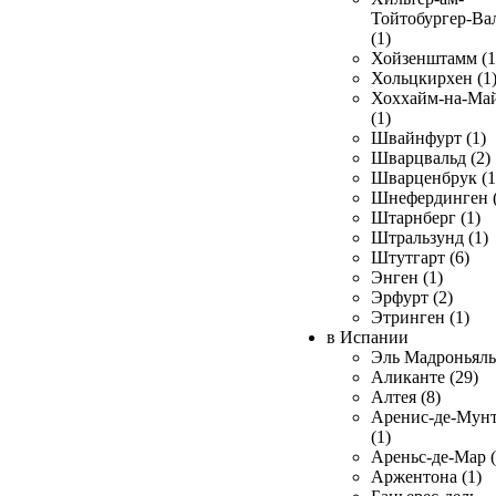
Тойтобургер-Ва
(1)
Хойзенштамм (1
Хольцкирхен (1
Хоххайм-на-Ма
(1)
Швайнфурт (1)
Шварцвальд (2)
Шварценбрук (1
Шнефердинген (
Штарнберг (1)
Штральзунд (1)
Штутгарт (6)
Энген (1)
Эрфурт (2)
Этринген (1)
в Испании
Эль Мадроньяль 
Аликанте (29)
Алтея (8)
Аренис-де-Мун
(1)
Ареньс-де-Мар (
Аржентона (1)