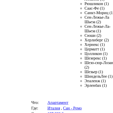
Рюшликон (1)
Саас-Фе (1)
Санкт-Мориц (1
Сен-Лежье-Ла
Шьеза (2)
Сен-Лежье-Ла-
Шьеза (1)
Сюши (2)
Херлиберг (2)
Хернекс (1)
Церматт (1)
Цолликон (1)
Шезерекс (1)
Шезо-сюр-Лоза
(2)
Шезьер (1)
ШиндельЛее (1)
Эпаленж (1)
Эрленбах (1)
Что:
Апартамент
Где:
Италия
,
Сан - Ремо