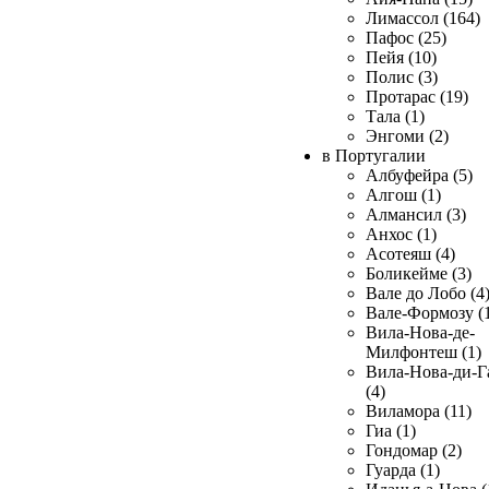
Лимассол (164)
Пафос (25)
Пейя (10)
Полис (3)
Протарас (19)
Тала (1)
Энгоми (2)
в Португалии
Албуфейра (5)
Алгош (1)
Алмансил (3)
Анхос (1)
Асотеяш (4)
Боликейме (3)
Вале до Лобо (4
Вале-Формозу (
Вила-Нова-де-
Милфонтеш (1)
Вила-Нова-ди-Г
(4)
Виламора (11)
Гиа (1)
Гондомар (2)
Гуарда (1)