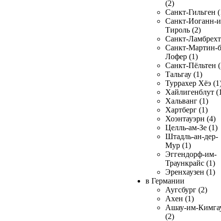
(2)
Санкт-Гильген (
Санкт-Иоганн-и
Тироль (2)
Санкт-Ламбрехт 
Санкт-Мартин-б
Лофер (1)
Санкт-Пёльтен (
Тальгау (1)
Туррахер Хёэ (1
Хайлигенблут (
Хальванг (1)
Хартберг (1)
Хоэнтауэрн (4)
Целль-ам-Зе (1)
Штадль-ан-дер-
Мур (1)
Эггендорф-им-
Траункрайс (1)
Эренхаузен (1)
в Германии
Аугсбург (2)
Ахен (1)
Ашау-им-Кимга
(2)