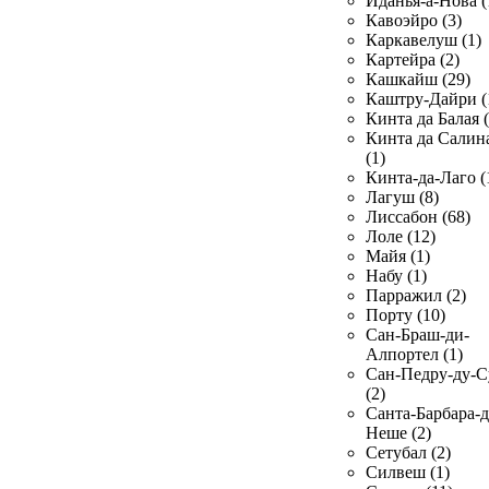
Иданья-а-Нова (
Кавоэйро (3)
Каркавелуш (1)
Картейра (2)
Кашкайш (29)
Каштру-Дайри (
Кинта да Балая (
Кинта да Салин
(1)
Кинта-да-Лаго (
Лагуш (8)
Лиссабон (68)
Лоле (12)
Майя (1)
Набу (1)
Парражил (2)
Порту (10)
Сан-Браш-ди-
Алпортел (1)
Сан-Педру-ду-С
(2)
Санта-Барбара-д
Неше (2)
Сетубал (2)
Силвеш (1)