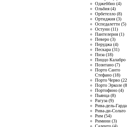
Оджеббио (4)
Ольбия (4)
Орбетелло (8)
Ортиджия (3)
Оспедалетти (5)
Остуни (11)
Пантелерия (1)
Певеро (3)
Перуджа (4)
Пескара (31)
Пиза (18)
Пиццо Калабро 
Позитано (7)
Порто Санто
Стефано (18)
Порто Черво (22
Порто Эрколе (8
Портофино (4)
Пьянца (8)
Рагуза (9)
Рива-дель-Гарда 
Рива-ди-Сольто 
Рим (54)
Римини (3)
Саленто (4)