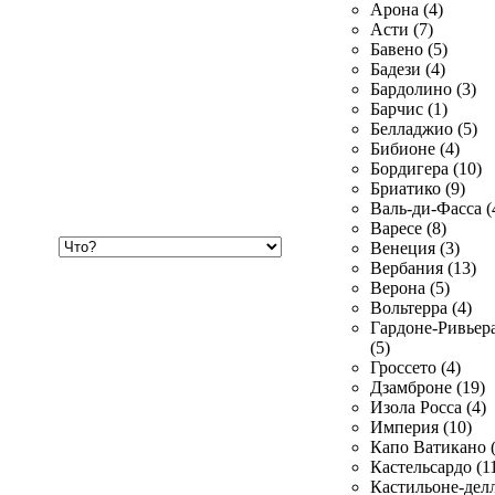
Арона (4)
Асти (7)
Бавено (5)
Бадези (4)
Бардолино (3)
Барчис (1)
Белладжио (5)
Бибионе (4)
Бордигера (10)
Бриатико (9)
Валь-ди-Фасса (
Варесе (8)
Хочу
Венеция (3)
купить
Вербания (13)
Верона (5)
Вольтерра (4)
Гардоне-Ривьер
(5)
Гроссето (4)
Дзамброне (19)
Изола Росса (4)
Империя (10)
Капо Ватикано (
Кастельсардо (1
Кастильоне-делл