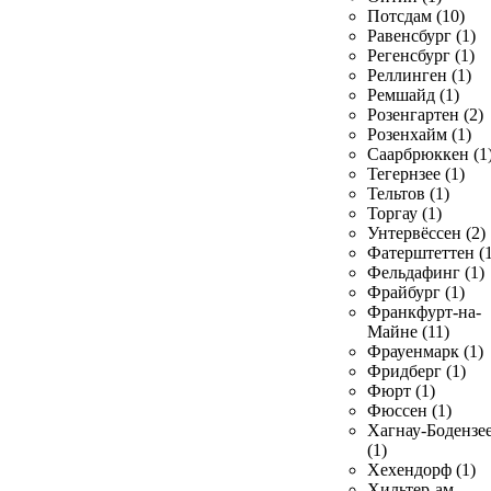
Потсдам (10)
Равенсбург (1)
Регенсбург (1)
Реллинген (1)
Ремшайд (1)
Розенгартен (2)
Розенхайм (1)
Саарбрюккен (1
Тегернзее (1)
Тельтов (1)
Торгау (1)
Унтервёссен (2)
Фатерштеттен (1
Фельдафинг (1)
Фрайбург (1)
Франкфурт-на-
Майне (11)
Фрауенмарк (1)
Фридберг (1)
Фюрт (1)
Фюссен (1)
Хагнау-Бодензе
(1)
Хехендорф (1)
Хильтер-ам-