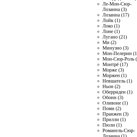
Ле-Мон-Сюр-
Лозанна (3)
Лозанна (17)
Лойк (1)
Локо (1)
Лоне (1)
Лугано (21)
Ми (2)
Минузио (3)
Мон-Пелерин (1
Мон-Сюр-Роль (
Монтрё (17)
Морже (3)
Моржен (1)
Невшатель (1)
Ньон (2)
Оберриден (1)
Обонн (3)
Оливоне (1)
Поми (2)
Пранжен (3)
Прилли (1)
Пюли (1)
Романель-Сюр-
Лозанна (1)