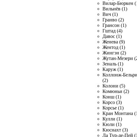
Вилар-Бюркен (
Вильнёв (1)
Вич (1)
Гранво (2)
Грансон (1)
Гштад (4)
Давос (1)
Женева (9)
Жентод (1)
Жингэн (2)
Жутан-Мезери (
Зеналь (1)
Каруж (1)
Коллонж-Бельр
(2)
Колони (5)
Комюньи (2)
Конш (1)
Корсо (3)
Корсье (1)
Кран Монтана (
Кулли (1)
Кюли (1)
Кюснахт (3)
Ла Тур-де-Пей (