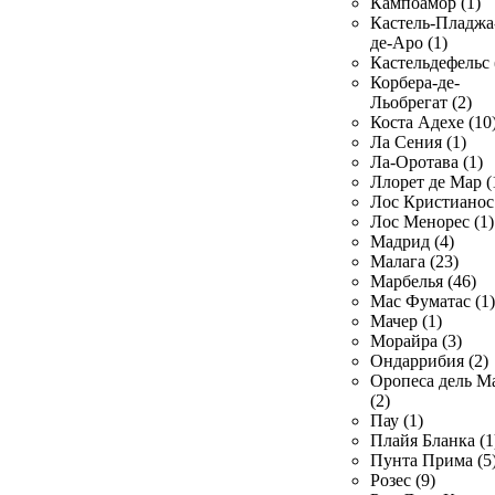
Кампоамор (1)
Кастель-Пладжа
де-Аро (1)
Кастельдефельс 
Корбера-де-
Льобрегат (2)
Коста Адехе (10
Ла Сения (1)
Ла-Оротава (1)
Ллорет де Мар (
Лос Кристианос 
Лос Менорес (1)
Мадрид (4)
Малага (23)
Марбелья (46)
Мас Фуматас (1)
Мачер (1)
Морайра (3)
Ондаррибия (2)
Оропеса дель М
(2)
Пау (1)
Плайя Бланка (1
Пунта Прима (5
Розес (9)