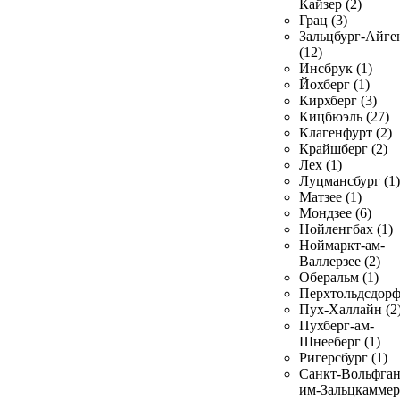
Кайзер (2)
Грац (3)
Зальцбург-Айге
(12)
Инсбрук (1)
Йохберг (1)
Кирхберг (3)
Кицбюэль (27)
Клагенфурт (2)
Крайшберг (2)
Лех (1)
Луцмансбург (1)
Матзее (1)
Мондзее (6)
Нойленгбах (1)
Ноймаркт-ам-
Валлерзее (2)
Оберальм (1)
Перхтольдсдорф
Пух-Халлайн (2
Пухберг-ам-
Шнееберг (1)
Ригерсбург (1)
Санкт-Вольфган
им-Зальцкаммер