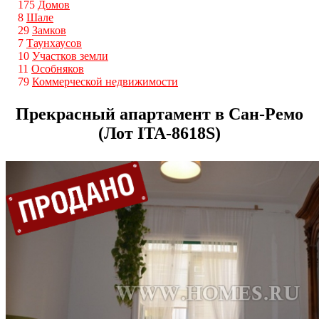
175
Домов
8
Шале
29
Замков
7
Таунхаусов
10
Участков земли
11
Особняков
79
Коммерческой недвижимости
Прекрасный апартамент в Сан-Ремо
(Лот ITA-8618S)