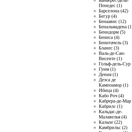
Баньерес-дель-
Пенедес (1)
Барселона (42)
Бегур (4)
Бенаавис (12)
Бенальмадена (1
Бенидорм (5)
Бениса (4)
Бенитачель (3)
Бланес (3)
Валь-де-Сан-
Висенте (1)
Гольф-дель-Сур 
Гуим (1)
Дения (1)
Деэса де
Кампоамор (1)
Ибица (4)
Кабо Роч (4)
Кабрера-де-Мар 
Кабрилс (1)
Кальдас-де-
Малавелья (4)
Кальпе (22)
Камбрильс (2)