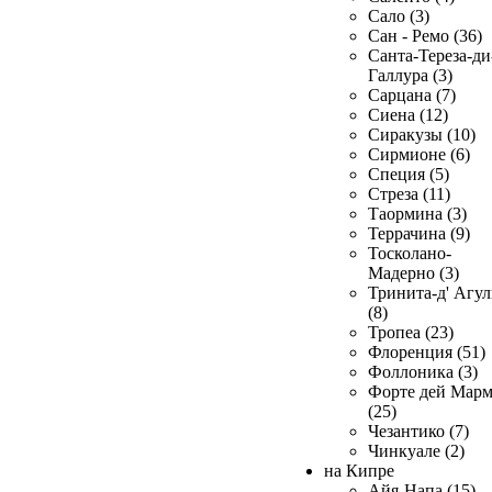
Сало (3)
Сан - Ремо (36)
Санта-Тереза-ди
Галлура (3)
Сарцана (7)
Сиена (12)
Сиракузы (10)
Сирмионе (6)
Специя (5)
Стреза (11)
Таормина (3)
Террачина (9)
Тосколано-
Мадерно (3)
Тринита-д' Агул
(8)
Тропеа (23)
Флоренция (51)
Фоллоника (3)
Форте дей Мар
(25)
Чезантико (7)
Чинкуале (2)
на Кипре
Айя-Напа (15)