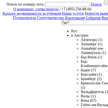
Поиск по номеру лота:
Поиск
О компании, схема проезда
| +7 (495) 258-88-66
Каталог недвижимости за рубежом
Наши услуги
Новости рын
Путеводитель
Сотрудничество
Владельцам
События
Виз
Все
в Австрии
Айзенэрц (1)
Аннаберг (1)
Аннаберг-им-
Ламмерталь (1)
Бад Ишль (1)
Бад-
Клайнкирхгайм 
Баден (7)
Бергхайм (1)
Брамберг (2)
Бриксен-им-Тал
(1)
Вальдфиртель (1
Вальс (1)
Вена (67)
Гойнг-ам-Вильд