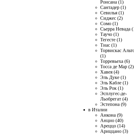
Ронсана (1)
Сантадер (1)
Севилья (1)
Сиджес (2)
Сомо (1)
Сьерра Невада (
Таучо (1)
Тегесте (1)
Тиас (1)
Торвискас Альт
(1)
Торревьеха (6)
Тосса де Мар (2)
Хавея (4)
Эль Дуке (1)
Эль Кабле (1)
Эль Рок (1)
Эсплугес-де-
Льобрегат (4)
Эстепона (9)
в Италии
Анкона (9)
Анцио (40)
Ареццо (14)
Ариццано (3)