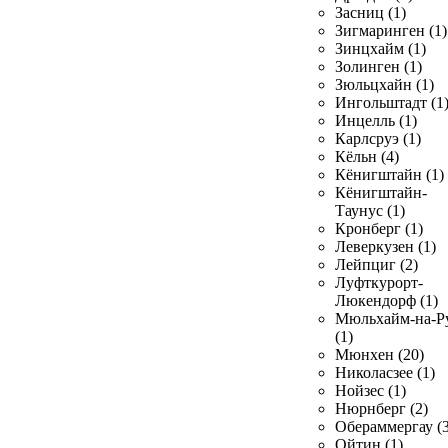
Засниц (1)
Зигмаринген (1)
Зинцхайм (1)
Золинген (1)
Зюльцхайн (1)
Ингольштадт (1
Инцелль (1)
Карлсруэ (1)
Кёльн (4)
Кёнигштайн (1)
Кёнигштайн-
Таунус (1)
Кронберг (1)
Леверкузен (1)
Лейпциг (2)
Луфткурорт-
Люкендорф (1)
Мюльхайм-на-Р
(1)
Мюнхен (20)
Николасзее (1)
Нойзес (1)
Нюрнберг (2)
Обераммергау (3
Ойтин (1)