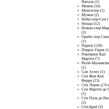
Напуль (1)
Межев (10)
Монсегюр (1)
Мужен (2)
Нейи-сюр-Сен (
Ницца (12)
Ножан-сюр-Ма
(2)
Орибо сюр Сиа
(1)
Париж (120)
Перрос-Гирек (1
Рокебрюн Кап
Мартен (7)
Рюэй-Мальмезо
(1)
Сан Агнес (1)
Сен Жан Кап
Ферра (23)
Сен Лоран д'Эз 
Сен Мартен де 
(1)
Сен Поль де Ва
(2)
Сен-Бриё (3)