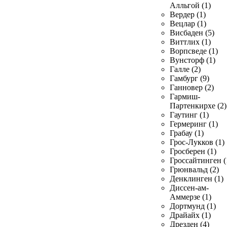
Алльгой (1)
Вердер (1)
Вецлар (1)
Висбаден (5)
Виттлих (1)
Ворпсведе (1)
Вунсторф (1)
Галле (2)
Гамбург (9)
Ганновер (2)
Гармиш-
Партенкирхе (2)
Гаутинг (1)
Гермеринг (1)
Грабау (1)
Грос-Лукков (1)
Гросберен (1)
Гроссайтинген (
Грюнвальд (2)
Денклинген (1)
Диссен-ам-
Аммерзе (1)
Дортмунд (1)
Драйайх (1)
Дрезден (4)