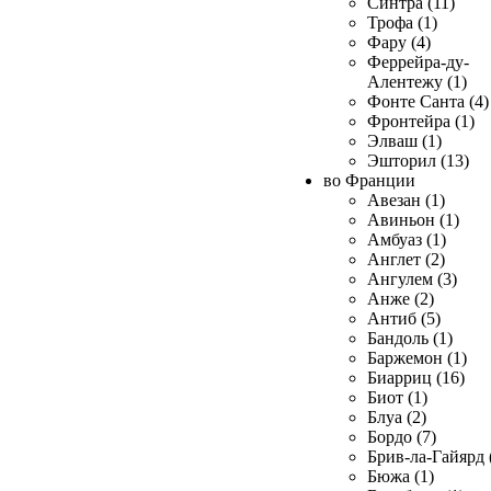
Синтра (11)
Трофа (1)
Фару (4)
Феррейра-ду-
Алентежу (1)
Фонте Санта (4)
Фронтейра (1)
Элваш (1)
Эшторил (13)
во Франции
Авезан (1)
Авиньон (1)
Амбуаз (1)
Англет (2)
Ангулем (3)
Анже (2)
Антиб (5)
Бандоль (1)
Баржемон (1)
Биарриц (16)
Биот (1)
Блуа (2)
Бордо (7)
Брив-ла-Гайярд 
Бюжа (1)