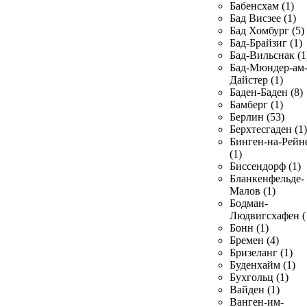
Бабенсхам (1)
Бад Висзее (1)
Бад Хомбург (5)
Бад-Брайзиг (1)
Бад-Вильснак (1
Бад-Мюндер-ам
Дайстер (1)
Баден-Баден (8)
Бамберг (1)
Берлин (53)
Берхтесгаден (1)
Бинген-на-Рейн
(1)
Биссендорф (1)
Бланкенфельде-
Малов (1)
Бодман-
Людвигсхафен (
Бонн (1)
Бремен (4)
Бризеланг (1)
Буденхайм (1)
Бухгольц (1)
Вайден (1)
Ванген-им-