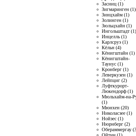
Засниц (1)
Зигмаринген (1)
Зинцхайм (1)
Золинген (1)
Зюльцхайн (1)
Ингольштадт (1
Инцелль (1)
Карлсруэ (1)
Кёльн (4)
Кёнигштайн (1)
Кёнигштайн-
Таунус (1)
Кронберг (1)
Леверкузен (1)
Лейпциг (2)
Луфткурорт-
Люкендорф (1)
Мюльхайм-на-Р
(1)
Мюнхен (20)
Николасзее (1)
Нойзес (1)
Нюрнберг (2)
Обераммергау (3
Ойтин (1)