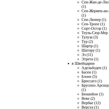
Сен-Жан-де-Лю
(1)
Сен-Жермен-ан
(1)
Сен-Люнер (1)
Сен-Тропе (1)
Сорт-Осгор (1)
Теуль-Сюр-Мер 
Тулуза (3)
Тур (2)
Шартр (1)
Шатору (1)
Эз (11)
Этрета (1)
в Швейцарии
Адельбоден (1)
Басен (1)
Блоне (5)
Бриссаго (1)
Брусино Арсиц
(1)
Бюшийон (1)
Веве (2)
Вербье (12)
Версуа (1)