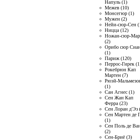
Напуль (1)
Межев (10)
Монсегюр (1)
Мужен (2)
Нейи-сюр-Сен (
Ницца (12)
Ножан-сюр-Ма
(2)
Орибо сюр Сиа
(1)
Париж (120)
Перрос-Гирек (1
Рокебрюн Кап
Мартен (7)
Рюэй-Мальмезо
(1)
Сан Агнес (1)
Сен Жан Кап
Ферра (23)
Сен Лоран д'Эз 
Сен Мартен де 
(1)
Сен Поль де Ва
(2)
Сен-Бриё (3)