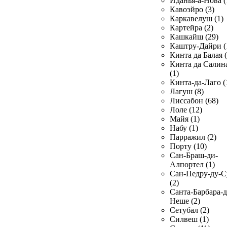
Иданья-а-Нова (
Кавоэйро (3)
Каркавелуш (1)
Картейра (2)
Кашкайш (29)
Каштру-Дайри (
Кинта да Балая (
Кинта да Салин
(1)
Кинта-да-Лаго (
Лагуш (8)
Лиссабон (68)
Лоле (12)
Майя (1)
Набу (1)
Парражил (2)
Порту (10)
Сан-Браш-ди-
Алпортел (1)
Сан-Педру-ду-С
(2)
Санта-Барбара-д
Неше (2)
Сетубал (2)
Силвеш (1)