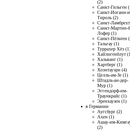
(2)
Санкт-Гильген (
Санкт-Иоганн-и
Тироль (2)
Санкт-Ламбрехт 
Санкт-Мартин-б
Лофер (1)
Санкт-Пёльтен (
Тальгау (1)
Туррахер Хёэ (1
Хайлигенблут (
Хальванг (1)
Хартберг (1)
Хоэнтауэрн (4)
Целль-ам-Зе (1)
Штадль-ан-дер-
Мур (1)
Эггендорф-им-
Траункрайс (1)
Эренхаузен (1)
в Германии
Аугсбург (2)
Ахен (1)
Ашау-им-Кимга
(2)