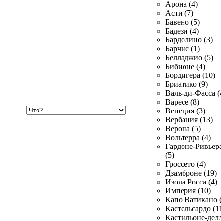
Арона (4)
Асти (7)
Бавено (5)
Бадези (4)
Бардолино (3)
Барчис (1)
Белладжио (5)
Бибионе (4)
Бордигера (10)
Бриатико (9)
Валь-ди-Фасса (
Варесе (8)
Хочу
Венеция (3)
купить
Вербания (13)
Верона (5)
Вольтерра (4)
Гардоне-Ривьер
(5)
Гроссето (4)
Дзамброне (19)
Изола Росса (4)
Империя (10)
Капо Ватикано (
Кастельсардо (1
Кастильоне-делл