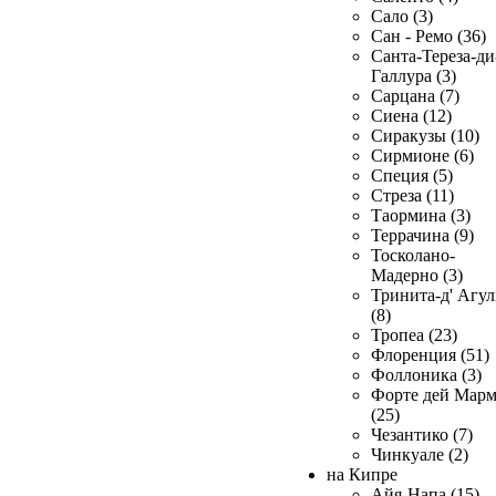
Сало (3)
Сан - Ремо (36)
Санта-Тереза-ди
Галлура (3)
Сарцана (7)
Сиена (12)
Сиракузы (10)
Сирмионе (6)
Специя (5)
Стреза (11)
Таормина (3)
Террачина (9)
Тосколано-
Мадерно (3)
Тринита-д' Агул
(8)
Тропеа (23)
Флоренция (51)
Фоллоника (3)
Форте дей Мар
(25)
Чезантико (7)
Чинкуале (2)
на Кипре
Айя-Напа (15)