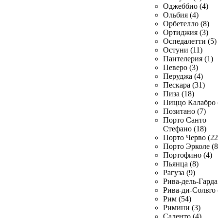
Оджеббио (4)
Ольбия (4)
Орбетелло (8)
Ортиджия (3)
Оспедалетти (5)
Остуни (11)
Пантелерия (1)
Певеро (3)
Перуджа (4)
Пескара (31)
Пиза (18)
Пиццо Калабро 
Позитано (7)
Порто Санто
Стефано (18)
Порто Черво (22
Порто Эрколе (8
Портофино (4)
Пьянца (8)
Рагуза (9)
Рива-дель-Гарда 
Рива-ди-Сольто 
Рим (54)
Римини (3)
Саленто (4)