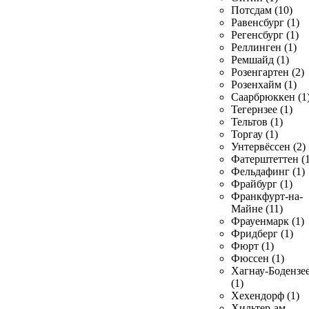
Потсдам (10)
Равенсбург (1)
Регенсбург (1)
Реллинген (1)
Ремшайд (1)
Розенгартен (2)
Розенхайм (1)
Саарбрюккен (1
Тегернзее (1)
Тельтов (1)
Торгау (1)
Унтервёссен (2)
Фатерштеттен (1
Фельдафинг (1)
Фрайбург (1)
Франкфурт-на-
Майне (11)
Фрауенмарк (1)
Фридберг (1)
Фюрт (1)
Фюссен (1)
Хагнау-Бодензе
(1)
Хехендорф (1)
Хильтер-ам-