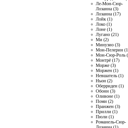
Ле-Мон-Сюр-
Лозанна (3)
Лозанна (17)
Лойк (1)
Локо (1)
Лоне (1)
Лугано (21)
Ми (2)
Минузио (3)
Мон-Пелерин (1
Мон-Сюр-Роль (
Монтрё (17)
Морже (3)
Моржен (1)
Невшатель (1)
Ньон (2)
Оберриден (1)
Обонн (3)
Оливоне (1)
Поми (2)
Пранжен (3)
Прилли (1)
Пюли (1)
Романель-Сюр-
Лозанна (1)