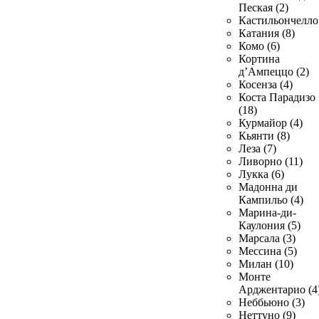
Пеская (2)
Кастильончелло 
Катания (8)
Комо (6)
Кортина
д’Ампеццо (2)
Косенза (4)
Коста Парадизо
(18)
Курмайор (4)
Кьянти (8)
Леза (7)
Ливорно (11)
Лукка (6)
Мадонна ди
Кампильо (4)
Марина-ди-
Каулония (5)
Марсала (3)
Мессина (5)
Милан (10)
Монте
Арджентарио (4
Неббьюно (3)
Неттуно (9)