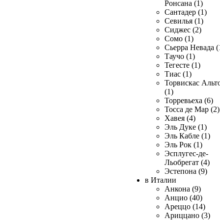
Ронсана (1)
Сантадер (1)
Севилья (1)
Сиджес (2)
Сомо (1)
Сьерра Невада (
Таучо (1)
Тегесте (1)
Тиас (1)
Торвискас Альт
(1)
Торревьеха (6)
Тосса де Мар (2)
Хавея (4)
Эль Дуке (1)
Эль Кабле (1)
Эль Рок (1)
Эсплугес-де-
Льобрегат (4)
Эстепона (9)
в Италии
Анкона (9)
Анцио (40)
Ареццо (14)
Ариццано (3)