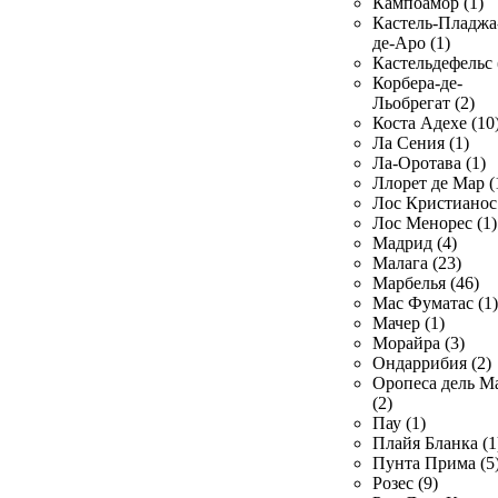
Кампоамор (1)
Кастель-Пладжа
де-Аро (1)
Кастельдефельс 
Корбера-де-
Льобрегат (2)
Коста Адехе (10
Ла Сения (1)
Ла-Оротава (1)
Ллорет де Мар (
Лос Кристианос 
Лос Менорес (1)
Мадрид (4)
Малага (23)
Марбелья (46)
Мас Фуматас (1)
Мачер (1)
Морайра (3)
Ондаррибия (2)
Оропеса дель М
(2)
Пау (1)
Плайя Бланка (1
Пунта Прима (5
Розес (9)