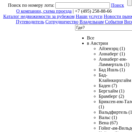
Поиск по номеру лота:
Поиск
О компании, схема проезда
| +7 (495) 258-88-66
Каталог недвижимости за рубежом
Наши услуги
Новости рын
Путеводитель
Сотрудничество
Владельцам
События
Виз
Все
в Австрии
Айзенэрц (1)
Аннаберг (1)
Аннаберг-им-
Ламмерталь (1)
Бад Ишль (1)
Бад-
Клайнкирхгайм 
Баден (7)
Бергхайм (1)
Брамберг (2)
Бриксен-им-Тал
(1)
Вальдфиртель (1
Вальс (1)
Вена (67)
Гойнг-ам-Вильд