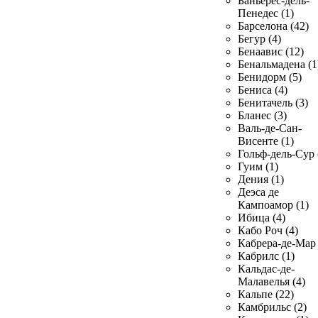
Баньерес-дель-
Пенедес (1)
Барселона (42)
Бегур (4)
Бенаавис (12)
Бенальмадена (1
Бенидорм (5)
Бениса (4)
Бенитачель (3)
Бланес (3)
Валь-де-Сан-
Висенте (1)
Гольф-дель-Сур 
Гуим (1)
Дения (1)
Деэса де
Кампоамор (1)
Ибица (4)
Кабо Роч (4)
Кабрера-де-Мар 
Кабрилс (1)
Кальдас-де-
Малавелья (4)
Кальпе (22)
Камбрильс (2)