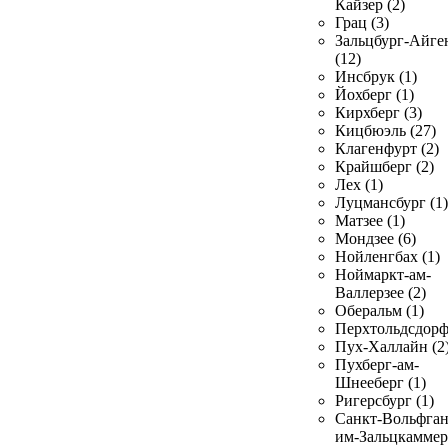
Кайзер (2)
Грац (3)
Зальцбург-Айге
(12)
Инсбрук (1)
Йохберг (1)
Кирхберг (3)
Кицбюэль (27)
Клагенфурт (2)
Крайшберг (2)
Лех (1)
Луцмансбург (1)
Матзее (1)
Мондзее (6)
Нойленгбах (1)
Ноймаркт-ам-
Валлерзее (2)
Оберальм (1)
Перхтольдсдорф
Пух-Халлайн (2
Пухберг-ам-
Шнееберг (1)
Ригерсбург (1)
Санкт-Вольфган
им-Зальцкаммер