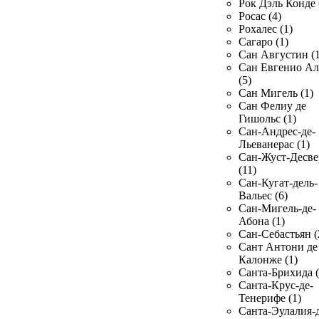
Рок Дэль Конде 
Росас (4)
Рохалес (1)
Сагаро (1)
Сан Августин (1
Сан Евгенио Ал
(5)
Сан Мигель (1)
Сан Фелиу де
Гишольс (1)
Сан-Андрес-де-
Льеванерас (1)
Сан-Жуст-Десве
(11)
Сан-Кугат-дель-
Вальес (6)
Сан-Мигель-де-
Абона (1)
Сан-Себастьян (
Сант Антони де
Калонже (1)
Санта-Брихида (
Санта-Крус-де-
Тенерифе (1)
Санта-Эулалия-д