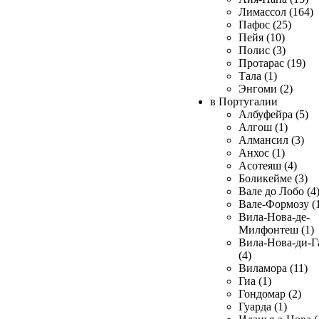
Лимассол (164)
Пафос (25)
Пейя (10)
Полис (3)
Протарас (19)
Тала (1)
Энгоми (2)
в Португалии
Албуфейра (5)
Алгош (1)
Алмансил (3)
Анхос (1)
Асотеяш (4)
Боликейме (3)
Вале до Лобо (4
Вале-Формозу (
Вила-Нова-де-
Милфонтеш (1)
Вила-Нова-ди-Г
(4)
Виламора (11)
Гиа (1)
Гондомар (2)
Гуарда (1)