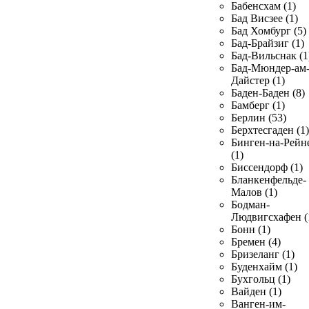
Бабенсхам (1)
Бад Висзее (1)
Бад Хомбург (5)
Бад-Брайзиг (1)
Бад-Вильснак (1
Бад-Мюндер-ам
Дайстер (1)
Баден-Баден (8)
Бамберг (1)
Берлин (53)
Берхтесгаден (1)
Бинген-на-Рейн
(1)
Биссендорф (1)
Бланкенфельде-
Малов (1)
Бодман-
Людвигсхафен (
Бонн (1)
Бремен (4)
Бризеланг (1)
Буденхайм (1)
Бухгольц (1)
Вайден (1)
Ванген-им-