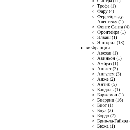
Синтра (11)
Трофа (1)
Фару (4)
Феррейра-ду-
Алентежу (1)
Фонте Санта (4)
Фронтейра (1)
Элваш (1)
Эшторил (13)
во Франции
Авезан (1)
Авиньон (1)
Амбуаз (1)
Англет (2)
Ангулем (3)
Анже (2)
Антиб (5)
Бандоль (1)
Баржемон (1)
Биарриц (16)
Биот (1)
Блуа (2)
Бордо (7)
Брив-ла-Гайярд 
Бюжа (1)