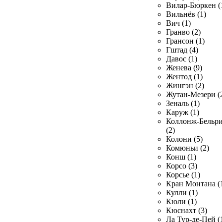
Вилар-Бюркен (
Вильнёв (1)
Вич (1)
Гранво (2)
Грансон (1)
Гштад (4)
Давос (1)
Женева (9)
Жентод (1)
Жингэн (2)
Жутан-Мезери (
Зеналь (1)
Каруж (1)
Коллонж-Бельр
(2)
Колони (5)
Комюньи (2)
Конш (1)
Корсо (3)
Корсье (1)
Кран Монтана (
Кулли (1)
Кюли (1)
Кюснахт (3)
Ла Тур-де-Пей (