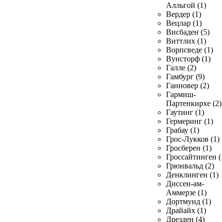
Алльгой (1)
Вердер (1)
Вецлар (1)
Висбаден (5)
Виттлих (1)
Ворпсведе (1)
Вунсторф (1)
Галле (2)
Гамбург (9)
Ганновер (2)
Гармиш-
Партенкирхе (2)
Гаутинг (1)
Гермеринг (1)
Грабау (1)
Грос-Лукков (1)
Гросберен (1)
Гроссайтинген (
Грюнвальд (2)
Денклинген (1)
Диссен-ам-
Аммерзе (1)
Дортмунд (1)
Драйайх (1)
Дрезден (4)