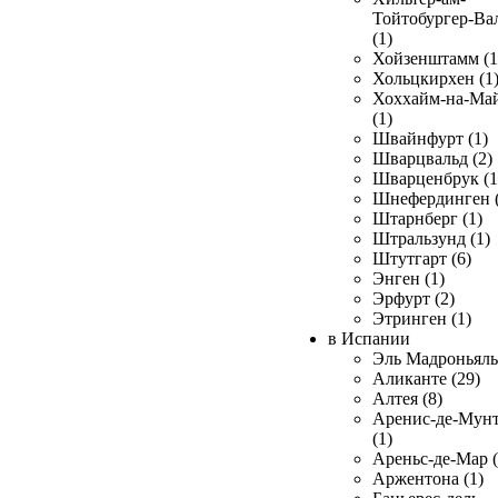
Тойтобургер-Ва
(1)
Хойзенштамм (1
Хольцкирхен (1
Хоххайм-на-Ма
(1)
Швайнфурт (1)
Шварцвальд (2)
Шварценбрук (1
Шнефердинген (
Штарнберг (1)
Штральзунд (1)
Штутгарт (6)
Энген (1)
Эрфурт (2)
Этринген (1)
в Испании
Эль Мадроньяль 
Аликанте (29)
Алтея (8)
Аренис-де-Мун
(1)
Ареньс-де-Мар (
Аржентона (1)