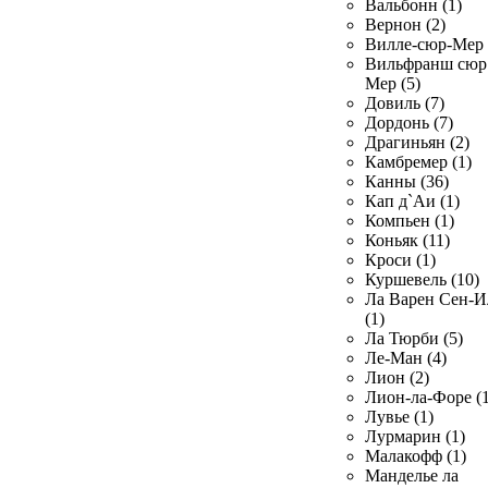
Вальбонн (1)
Вернон (2)
Вилле-сюр-Мер 
Вильфранш сюр
Мер (5)
Довиль (7)
Дордонь (7)
Драгиньян (2)
Камбремер (1)
Канны (36)
Кап д`Аи (1)
Компьен (1)
Коньяк (11)
Кроси (1)
Куршевель (10)
Ла Варен Сен-И
(1)
Ла Тюрби (5)
Ле-Ман (4)
Лион (2)
Лион-ла-Форе (1
Лувье (1)
Лурмарин (1)
Малакофф (1)
Манделье ла