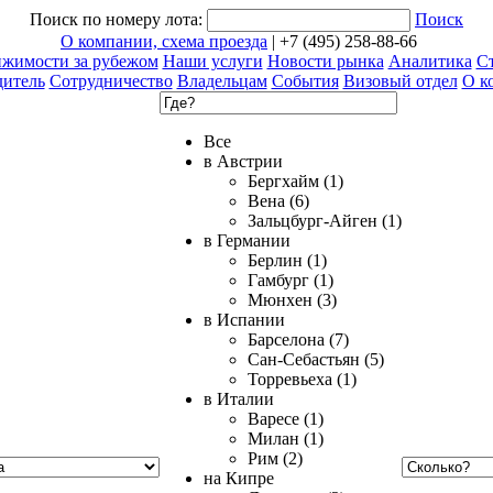
Поиск по номеру лота:
Поиск
О компании, схема проезда
| +7 (495) 258-88-66
ижимости за рубежом
Наши услуги
Новости рынка
Аналитика
Ст
дитель
Сотрудничество
Владельцам
События
Визовый отдел
О к
Все
в Австрии
Бергхайм (1)
Вена (6)
Зальцбург-Айген (1)
в Германии
Берлин (1)
Гамбург (1)
Мюнхен (3)
в Испании
Барселона (7)
Сан-Себастьян (5)
Торревьеха (1)
в Италии
Варесе (1)
Милан (1)
Рим (2)
на Кипре