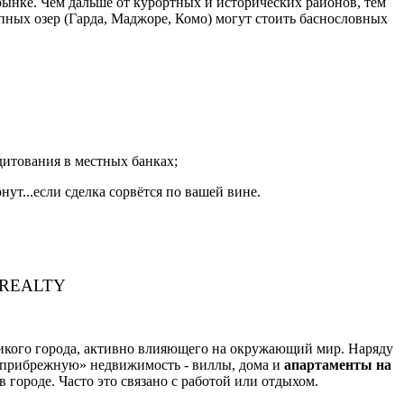
ынке. Чем дальше от курортных и исторических районов, тем
ных озер (Гарда, Маджоре, Комо) могут стоить баснословных
дитования в местных банках;
ут...если сделка сорвётся по вашей вине.
Y REALTY
ликого города, активно влияющего на окружающий мир. Наряду
 «прибрежную» недвижимость - виллы, дома и
апартаменты на
 городе. Часто это связано с работой или отдыхом.