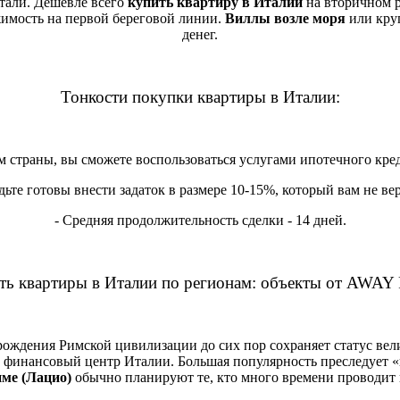
тали. Дешевле всего
купить квартиру в Италии
на вторичном р
жимость на первой береговой линии.
Виллы возле моря
или круп
денег.
Тонкости покупки квартиры в Италии:
ом страны, вы сможете воспользоваться услугами ипотечного кре
ьте готовы внести задаток в размере 10-15%, который вам не верн
- Средняя продолжительность сделки - 14 дней.
ть квартиры в Италии по регионам: объекты от AWA
арождения Римской цивилизации до сих пор сохраняет статус ве
и финансовый центр Италии. Большая популярность преследует
име (Лацио)
обычно планируют те, кто много времени проводит в