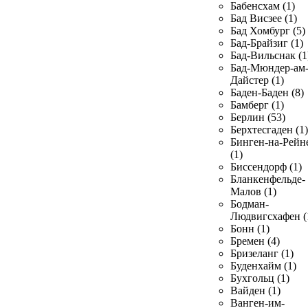
Бабенсхам (1)
Бад Висзее (1)
Бад Хомбург (5)
Бад-Брайзиг (1)
Бад-Вильснак (1
Бад-Мюндер-ам
Дайстер (1)
Баден-Баден (8)
Бамберг (1)
Берлин (53)
Берхтесгаден (1)
Бинген-на-Рейн
(1)
Биссендорф (1)
Бланкенфельде-
Малов (1)
Бодман-
Людвигсхафен (
Бонн (1)
Бремен (4)
Бризеланг (1)
Буденхайм (1)
Бухгольц (1)
Вайден (1)
Ванген-им-