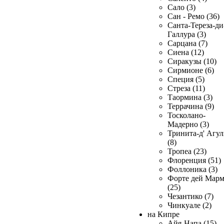
Сало (3)
Сан - Ремо (36)
Санта-Тереза-ди
Галлура (3)
Сарцана (7)
Сиена (12)
Сиракузы (10)
Сирмионе (6)
Специя (5)
Стреза (11)
Таормина (3)
Террачина (9)
Тосколано-
Мадерно (3)
Тринита-д' Агул
(8)
Тропеа (23)
Флоренция (51)
Фоллоника (3)
Форте дей Мар
(25)
Чезантико (7)
Чинкуале (2)
на Кипре
Айя-Напа (15)