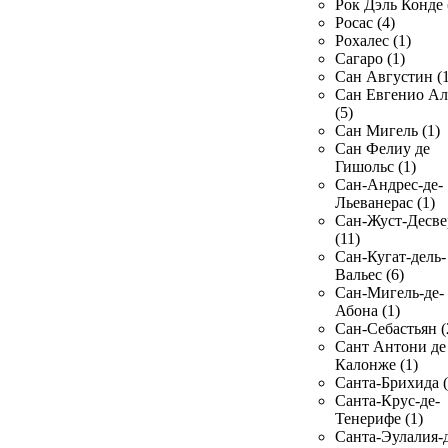
Рок Дэль Конде 
Росас (4)
Рохалес (1)
Сагаро (1)
Сан Августин (1
Сан Евгенио Ал
(5)
Сан Мигель (1)
Сан Фелиу де
Гишольс (1)
Сан-Андрес-де-
Льеванерас (1)
Сан-Жуст-Десве
(11)
Сан-Кугат-дель-
Вальес (6)
Сан-Мигель-де-
Абона (1)
Сан-Себастьян (
Сант Антони де
Калонже (1)
Санта-Брихида (
Санта-Крус-де-
Тенерифе (1)
Санта-Эулалия-д