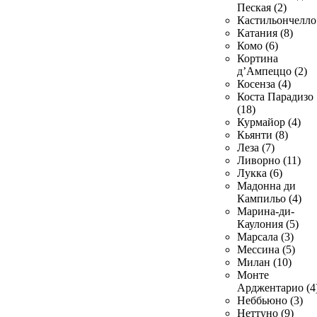
Пеская (2)
Кастильончелло 
Катания (8)
Комо (6)
Кортина
д’Ампеццо (2)
Косенза (4)
Коста Парадизо
(18)
Курмайор (4)
Кьянти (8)
Леза (7)
Ливорно (11)
Лукка (6)
Мадонна ди
Кампильо (4)
Марина-ди-
Каулония (5)
Марсала (3)
Мессина (5)
Милан (10)
Монте
Арджентарио (4
Неббьюно (3)
Неттуно (9)