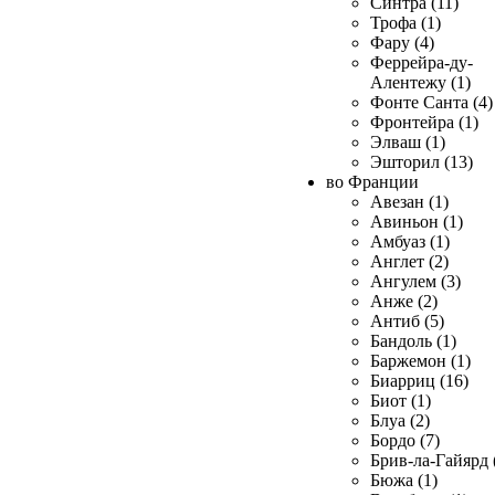
Синтра (11)
Трофа (1)
Фару (4)
Феррейра-ду-
Алентежу (1)
Фонте Санта (4)
Фронтейра (1)
Элваш (1)
Эшторил (13)
во Франции
Авезан (1)
Авиньон (1)
Амбуаз (1)
Англет (2)
Ангулем (3)
Анже (2)
Антиб (5)
Бандоль (1)
Баржемон (1)
Биарриц (16)
Биот (1)
Блуа (2)
Бордо (7)
Брив-ла-Гайярд 
Бюжа (1)