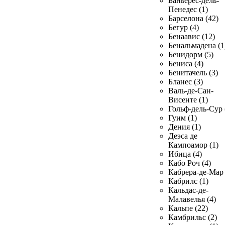
Баньерес-дель-
Пенедес (1)
Барселона (42)
Бегур (4)
Бенаавис (12)
Бенальмадена (1
Бенидорм (5)
Бениса (4)
Бенитачель (3)
Бланес (3)
Валь-де-Сан-
Висенте (1)
Гольф-дель-Сур 
Гуим (1)
Дения (1)
Деэса де
Кампоамор (1)
Ибица (4)
Кабо Роч (4)
Кабрера-де-Мар 
Кабрилс (1)
Кальдас-де-
Малавелья (4)
Кальпе (22)
Камбрильс (2)