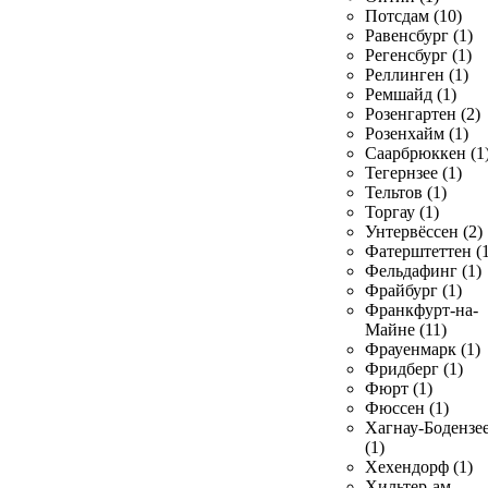
Потсдам (10)
Равенсбург (1)
Регенсбург (1)
Реллинген (1)
Ремшайд (1)
Розенгартен (2)
Розенхайм (1)
Саарбрюккен (1
Тегернзее (1)
Тельтов (1)
Торгау (1)
Унтервёссен (2)
Фатерштеттен (1
Фельдафинг (1)
Фрайбург (1)
Франкфурт-на-
Майне (11)
Фрауенмарк (1)
Фридберг (1)
Фюрт (1)
Фюссен (1)
Хагнау-Бодензе
(1)
Хехендорф (1)
Хильтер-ам-