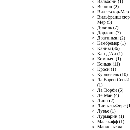
Вальбонн (1)
Вернон (2)
Вилле-сюр-Мер 
Вильфранш сюр
Мер (5)
Довиль (7)
Дордонь (7)
Драгиньян (2)
Камбремер (1)
Канны (36)
Кап д`Аи (1)
Компьен (1)
Коньяк (11)
Кроси (1)
Куршевель (10)
Ла Варен Сен-И
(1)
Ла Тюрби (5)
Ле-Ман (4)
Лион (2)
Лион-ла-Форе (1
Лувье (1)
Лурмарин (1)
Малакофф (1)
Манделье ла