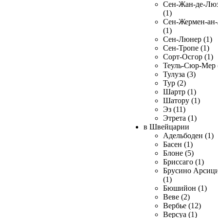
Сен-Жан-де-Лю
(1)
Сен-Жермен-ан
(1)
Сен-Люнер (1)
Сен-Тропе (1)
Сорт-Осгор (1)
Теуль-Сюр-Мер 
Тулуза (3)
Тур (2)
Шартр (1)
Шатору (1)
Эз (11)
Этрета (1)
в Швейцарии
Адельбоден (1)
Басен (1)
Блоне (5)
Бриссаго (1)
Брусино Арсиц
(1)
Бюшийон (1)
Веве (2)
Вербье (12)
Версуа (1)