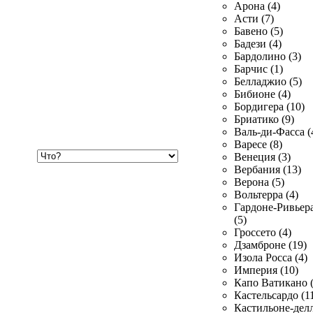
Арона (4)
Асти (7)
Бавено (5)
Бадези (4)
Бардолино (3)
Барчис (1)
Белладжио (5)
Бибионе (4)
Бордигера (10)
Бриатико (9)
Валь-ди-Фасса (
Варесе (8)
Хочу
Венеция (3)
купить
Вербания (13)
Верона (5)
Вольтерра (4)
Гардоне-Ривьер
(5)
Гроссето (4)
Дзамброне (19)
Изола Росса (4)
Империя (10)
Капо Ватикано (
Кастельсардо (1
Кастильоне-делл