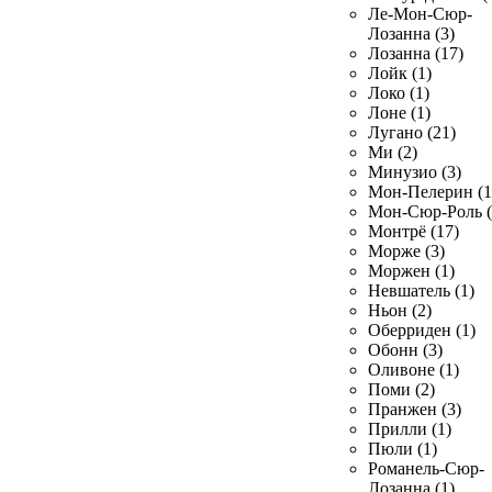
Ле-Мон-Сюр-
Лозанна (3)
Лозанна (17)
Лойк (1)
Локо (1)
Лоне (1)
Лугано (21)
Ми (2)
Минузио (3)
Мон-Пелерин (1
Мон-Сюр-Роль (
Монтрё (17)
Морже (3)
Моржен (1)
Невшатель (1)
Ньон (2)
Оберриден (1)
Обонн (3)
Оливоне (1)
Поми (2)
Пранжен (3)
Прилли (1)
Пюли (1)
Романель-Сюр-
Лозанна (1)