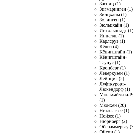
Засниц (1)
Зигмаринген (1)
Зинцхайм (1)
Золинген (1)
Зюльцхайн (1)
Ингольштадт (1
Инцелль (1)
Карлсруэ (1)
Кёльн (4)
Кёнигштайн (1)
Кёнигштайн-
Таунус (1)
Кронберг (1)
Леверкузен (1)
Лейпциг (2)
Луфткурорт-
Люкендорф (1)
Мюльхайм-на-Р
(1)
Мюнхен (20)
Николасзее (1)
Нойзес (1)
Нюрнберг (2)
Обераммергау (3
Ойтин (1)