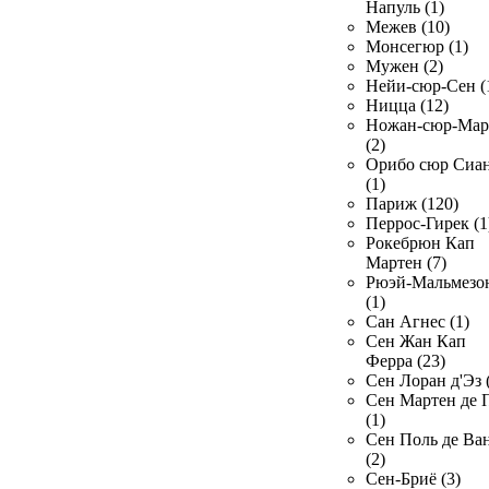
Напуль (1)
Межев (10)
Монсегюр (1)
Мужен (2)
Нейи-сюр-Сен (
Ницца (12)
Ножан-сюр-Ма
(2)
Орибо сюр Сиа
(1)
Париж (120)
Перрос-Гирек (1
Рокебрюн Кап
Мартен (7)
Рюэй-Мальмезо
(1)
Сан Агнес (1)
Сен Жан Кап
Ферра (23)
Сен Лоран д'Эз 
Сен Мартен де 
(1)
Сен Поль де Ва
(2)
Сен-Бриё (3)