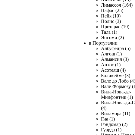
Лимассол (164)
Пафос (25)
Пейя (10)
Полис (3)
Протарас (19)
Тала (1)
Энгоми (2)
в Португалии
Албуфейра (5)
Алгош (1)
Алмансил (3)
Анхос (1)
Асотеяш (4)
Боликейме (3)
Вале до Лобо (4
Вале-Формозу (
Вила-Нова-де-
Милфонтеш (1)
Вила-Нова-ди-Г
(4)
Виламора (11)
Гиа (1)
Гондомар (2)
Гуарда (1)