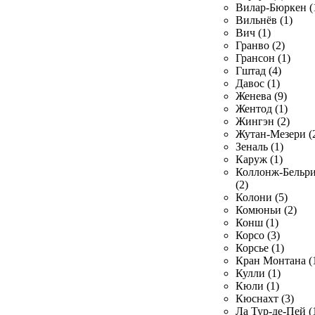
Вилар-Бюркен (
Вильнёв (1)
Вич (1)
Гранво (2)
Грансон (1)
Гштад (4)
Давос (1)
Женева (9)
Жентод (1)
Жингэн (2)
Жутан-Мезери (
Зеналь (1)
Каруж (1)
Коллонж-Бельр
(2)
Колони (5)
Комюньи (2)
Конш (1)
Корсо (3)
Корсье (1)
Кран Монтана (
Кулли (1)
Кюли (1)
Кюснахт (3)
Ла Тур-де-Пей (