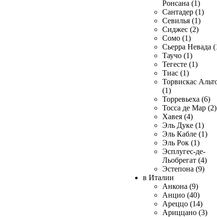
Ронсана (1)
Сантадер (1)
Севилья (1)
Сиджес (2)
Сомо (1)
Сьерра Невада (
Таучо (1)
Тегесте (1)
Тиас (1)
Торвискас Альт
(1)
Торревьеха (6)
Тосса де Мар (2)
Хавея (4)
Эль Дуке (1)
Эль Кабле (1)
Эль Рок (1)
Эсплугес-де-
Льобрегат (4)
Эстепона (9)
в Италии
Анкона (9)
Анцио (40)
Ареццо (14)
Ариццано (3)