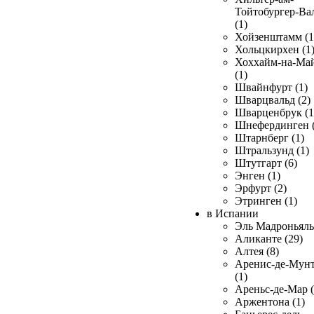
Тойтобургер-Ва
(1)
Хойзенштамм (1
Хольцкирхен (1
Хоххайм-на-Ма
(1)
Швайнфурт (1)
Шварцвальд (2)
Шварценбрук (1
Шнефердинген (
Штарнберг (1)
Штральзунд (1)
Штутгарт (6)
Энген (1)
Эрфурт (2)
Этринген (1)
в Испании
Эль Мадроньяль 
Аликанте (29)
Алтея (8)
Аренис-де-Мун
(1)
Ареньс-де-Мар (
Аржентона (1)