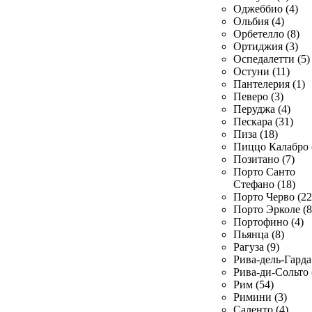
Оджеббио (4)
Ольбия (4)
Орбетелло (8)
Ортиджия (3)
Оспедалетти (5)
Остуни (11)
Пантелерия (1)
Певеро (3)
Перуджа (4)
Пескара (31)
Пиза (18)
Пиццо Калабро 
Позитано (7)
Порто Санто
Стефано (18)
Порто Черво (22
Порто Эрколе (8
Портофино (4)
Пьянца (8)
Рагуза (9)
Рива-дель-Гарда 
Рива-ди-Сольто 
Рим (54)
Римини (3)
Саленто (4)