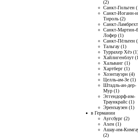
(2)
Санкт-Гильген (
Санкт-Иоганн-и
Тироль (2)
Санкт-Ламбрехт 
Санкт-Мартин-б
Лофер (1)
Санкт-Пёльтен (
Тальгау (1)
Туррахер Хёэ (1
Хайлигенблут (
Хальванг (1)
Хартберг (1)
Хоэнтауэрн (4)
Целль-ам-Зе (1)
Штадль-ан-дер-
Мур (1)
Эггендорф-им-
Траункрайс (1)
Эренхаузен (1)
в Германии
Аугсбург (2)
Ахен (1)
Ашау-им-Кимга
(2)