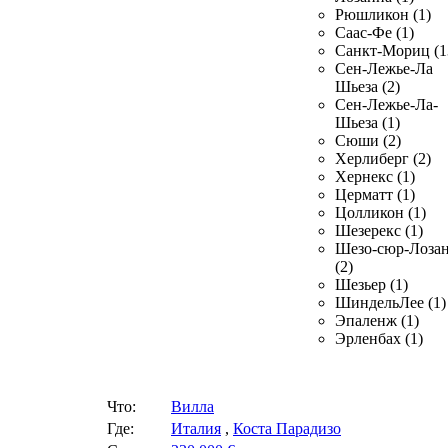
Рюшликон (1)
Саас-Фе (1)
Санкт-Мориц (1
Сен-Лежье-Ла
Шьеза (2)
Сен-Лежье-Ла-
Шьеза (1)
Сюши (2)
Херлиберг (2)
Хернекс (1)
Церматт (1)
Цолликон (1)
Шезерекс (1)
Шезо-сюр-Лоза
(2)
Шезьер (1)
ШиндельЛее (1)
Эпаленж (1)
Эрленбах (1)
Что:
Вилла
Где:
Италия
,
Коста Парадизо