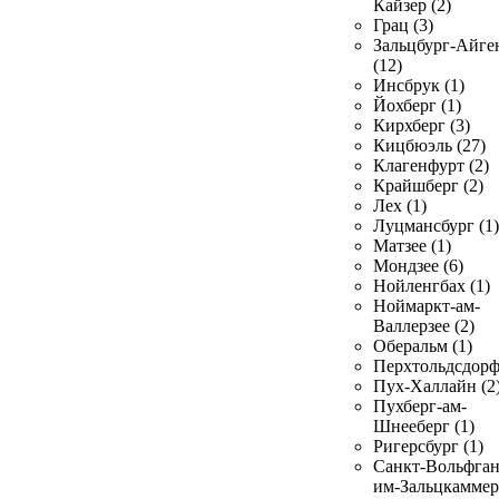
Кайзер (2)
Грац (3)
Зальцбург-Айге
(12)
Инсбрук (1)
Йохберг (1)
Кирхберг (3)
Кицбюэль (27)
Клагенфурт (2)
Крайшберг (2)
Лех (1)
Луцмансбург (1)
Матзее (1)
Мондзее (6)
Нойленгбах (1)
Ноймаркт-ам-
Валлерзее (2)
Оберальм (1)
Перхтольдсдорф
Пух-Халлайн (2
Пухберг-ам-
Шнееберг (1)
Ригерсбург (1)
Санкт-Вольфган
им-Зальцкаммер