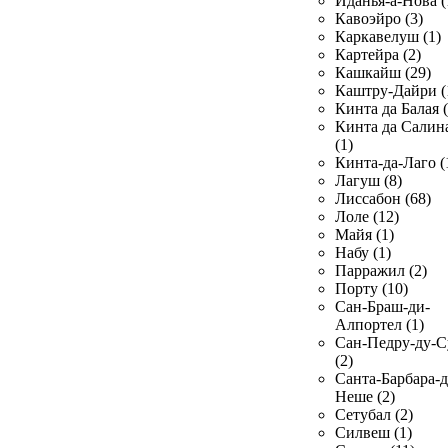
Иданья-а-Нова (
Кавоэйро (3)
Каркавелуш (1)
Картейра (2)
Кашкайш (29)
Каштру-Дайри (
Кинта да Балая (
Кинта да Салин
(1)
Кинта-да-Лаго (
Лагуш (8)
Лиссабон (68)
Лоле (12)
Майя (1)
Набу (1)
Парражил (2)
Порту (10)
Сан-Браш-ди-
Алпортел (1)
Сан-Педру-ду-С
(2)
Санта-Барбара-д
Неше (2)
Сетубал (2)
Силвеш (1)