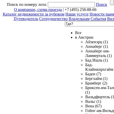
Поиск по номеру лота:
Поиск
О компании, схема проезда
| +7 (495) 258-88-66
Каталог недвижимости за рубежом
Наши услуги
Новости рын
Путеводитель
Сотрудничество
Владельцам
События
Виз
Все
в Австрии
Айзенэрц (1)
Аннаберг (1)
Аннаберг-им-
Ламмерталь (1)
Бад Ишль (1)
Бад-
Клайнкирхгайм 
Баден (7)
Бергхайм (1)
Брамберг (2)
Бриксен-им-Тал
(1)
Вальдфиртель (1
Вальс (1)
Вена (67)
Гойнг-ам-Вильд