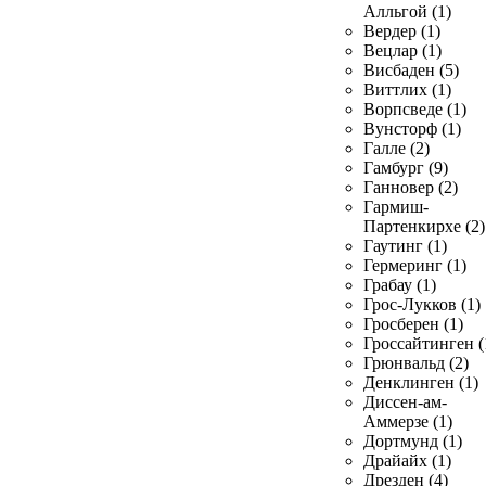
Алльгой (1)
Вердер (1)
Вецлар (1)
Висбаден (5)
Виттлих (1)
Ворпсведе (1)
Вунсторф (1)
Галле (2)
Гамбург (9)
Ганновер (2)
Гармиш-
Партенкирхе (2)
Гаутинг (1)
Гермеринг (1)
Грабау (1)
Грос-Лукков (1)
Гросберен (1)
Гроссайтинген (
Грюнвальд (2)
Денклинген (1)
Диссен-ам-
Аммерзе (1)
Дортмунд (1)
Драйайх (1)
Дрезден (4)