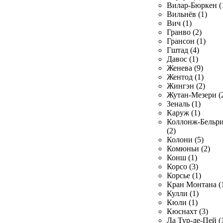
Вилар-Бюркен (
Вильнёв (1)
Вич (1)
Гранво (2)
Грансон (1)
Гштад (4)
Давос (1)
Женева (9)
Жентод (1)
Жингэн (2)
Жутан-Мезери (
Зеналь (1)
Каруж (1)
Коллонж-Бельр
(2)
Колони (5)
Комюньи (2)
Конш (1)
Корсо (3)
Корсье (1)
Кран Монтана (
Кулли (1)
Кюли (1)
Кюснахт (3)
Ла Тур-де-Пей (