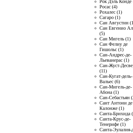
Рок Дэль Конде 
Росас (4)
Рохалес (1)
Сагаро (1)
Сан Августин (1
Сан Евгенио Ал
(5)
Сан Мигель (1)
Сан Фелиу де
Гишольс (1)
Сан-Андрес-де-
Льеванерас (1)
Сан-Жуст-Десве
(11)
Сан-Кугат-дель-
Вальес (6)
Сан-Мигель-де-
Абона (1)
Сан-Себастьян (
Сант Антони де
Калонже (1)
Санта-Брихида (
Санта-Крус-де-
Тенерифе (1)
Санта-Эулалия-д