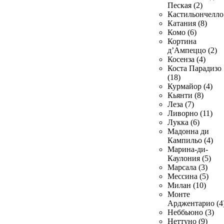
Пеская (2)
Кастильончелло 
Катания (8)
Комо (6)
Кортина
д’Ампеццо (2)
Косенза (4)
Коста Парадизо
(18)
Курмайор (4)
Кьянти (8)
Леза (7)
Ливорно (11)
Лукка (6)
Мадонна ди
Кампильо (4)
Марина-ди-
Каулония (5)
Марсала (3)
Мессина (5)
Милан (10)
Монте
Арджентарио (4
Неббьюно (3)
Неттуно (9)