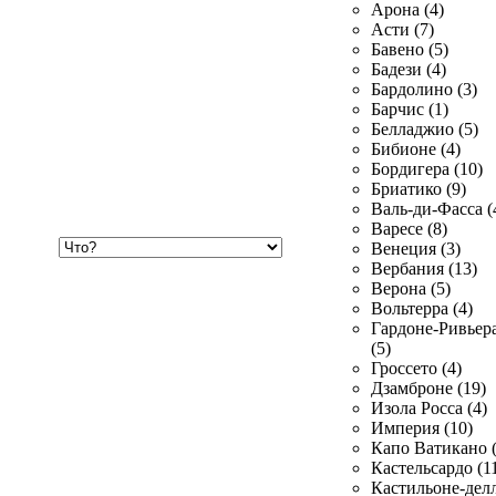
Арона (4)
Асти (7)
Бавено (5)
Бадези (4)
Бардолино (3)
Барчис (1)
Белладжио (5)
Бибионе (4)
Бордигера (10)
Бриатико (9)
Валь-ди-Фасса (
Варесе (8)
Хочу
Венеция (3)
купить
Вербания (13)
Верона (5)
Вольтерра (4)
Гардоне-Ривьер
(5)
Гроссето (4)
Дзамброне (19)
Изола Росса (4)
Империя (10)
Капо Ватикано (
Кастельсардо (1
Кастильоне-делл