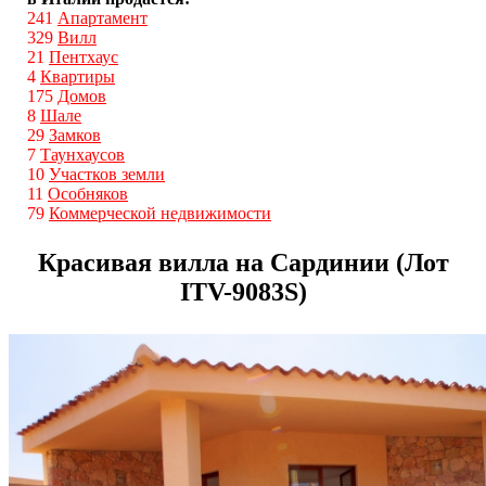
241
Апартамент
329
Вилл
21
Пентхаус
4
Квартиры
175
Домов
8
Шале
29
Замков
7
Таунхаусов
10
Участков земли
11
Особняков
79
Коммерческой недвижимости
Красивая вилла на Сардинии (Лот
ITV-9083S)