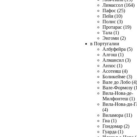
Лимассол (164)
Пафос (25)
Пейя (10)
Полис (3)
Протарас (19)
Тала (1)
Энгоми (2)
в Португалии
Албуфейра (5)
Алгош (1)
Алмансил (3)
Анхос (1)
Асотеяш (4)
Боликейме (3)
Вале до Лобо (4
Вале-Формозу (
Вила-Нова-де-
Милфонтеш (1)
Вила-Нова-ди-Г
(4)
Виламора (11)
Гиа (1)
Гондомар (2)
Гуарда (1)