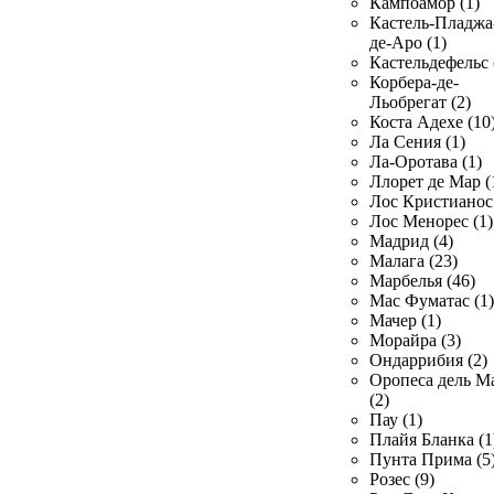
Кампоамор (1)
Кастель-Пладжа
де-Аро (1)
Кастельдефельс 
Корбера-де-
Льобрегат (2)
Коста Адехе (10
Ла Сения (1)
Ла-Оротава (1)
Ллорет де Мар (
Лос Кристианос 
Лос Менорес (1)
Мадрид (4)
Малага (23)
Марбелья (46)
Мас Фуматас (1)
Мачер (1)
Морайра (3)
Ондаррибия (2)
Оропеса дель М
(2)
Пау (1)
Плайя Бланка (1
Пунта Прима (5
Розес (9)