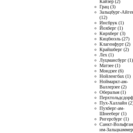
Кайзер (2)
Грац (3)
Зальцбург-Айге
(12)
Инсбрук (1)
Йохберг (1)
Кирхберг (3)
Кицбюэль (27)
Клагенфурт (2)
Крайшберг (2)
Лех (1)
Луцмансбург (1)
Матзее (1)
Мондзее (6)
Нойленгбах (1)
Ноймаркт-ам-
Валлерзее (2)
Оберальм (1)
Перхтольдсдорф
Пух-Халлайн (2
Пухберг-ам-
Шнееберг (1)
Ригерсбург (1)
Санкт-Вольфган
им-Зальцкаммер