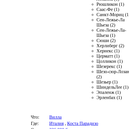
Рюшликон (1)
Саас-Фе (1)
Санкт-Мориц (1
Сен-Лежье-Ла
Шьеза (2)
Сен-Лежье-Ла-
Шьеза (1)
Сюши (2)
Херлиберг (2)
Хернекс (1)
Церматт (1)
Цолликон (1)
Шезерекс (1)
Шезо-сюр-Лоза
(2)
Шезьер (1)
ШиндельЛее (1)
Эпаленж (1)
Эрленбах (1)
Что:
Вилла
Где:
Италия
,
Коста Парадизо