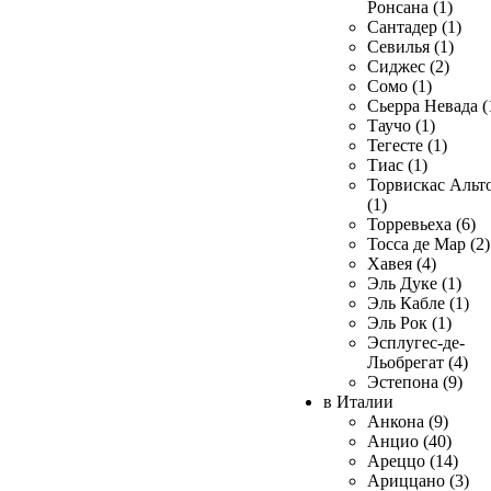
Ронсана (1)
Сантадер (1)
Севилья (1)
Сиджес (2)
Сомо (1)
Сьерра Невада (
Таучо (1)
Тегесте (1)
Тиас (1)
Торвискас Альт
(1)
Торревьеха (6)
Тосса де Мар (2)
Хавея (4)
Эль Дуке (1)
Эль Кабле (1)
Эль Рок (1)
Эсплугес-де-
Льобрегат (4)
Эстепона (9)
в Италии
Анкона (9)
Анцио (40)
Ареццо (14)
Ариццано (3)