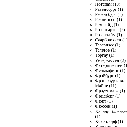
Потсдам (10)
Равенсбург (1)
Регенсбург (1)
Реллинген (1)
Ремшайд (1)
Розенгартен (2)
Розенхайм (1)
Саарбрюккен (1
Тегернзее (1)
Тельтов (1)
Торгау (1)
Унтервёссен (2)
Фатерштеттен (1
Фельдафинг (1)
Фрайбург (1)
Франкфурт-на-
Майне (11)
Фрауенмарк (1)
Фридберг (1)
Фюрт (1)
Фюссен (1)
Хагнау-Бодензе
(1)
Хехендорф (1)
Хильтер-ам-