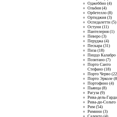
Оджеббио (4)
Ольбия (4)
Орбетелло (8)
Ортиджия (3)
Оспедалетти (5)
Остуни (11)
Пантелерия (1)
Певеро (3)
Перуджа (4)
Пескара (31)
Пиза (18)
Пиццо Калабро 
Позитано (7)
Порто Санто
Стефано (18)
Порто Черво (22
Порто Эрколе (8
Портофино (4)
Пьянца (8)
Рагуза (9)
Рива-дель-Гарда 
Рива-ди-Сольто 
Рим (54)
Римини (3)
Саленто (4)