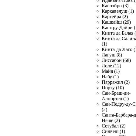
Иданья-а-Нова (
Кавоэйро (3)
Каркавелуш (1)
Картейра (2)
Кашкайш (29)
Каштру-Дайри (
Кинта да Балая (
Кинта да Салин
(1)
Кинта-да-Лаго (
Лагуш (8)
Лиссабон (68)
Лоле (12)
Майя (1)
Набу (1)
Парражил (2)
Порту (10)
Сан-Браш-ди-
Алпортел (1)
Сан-Педру-ду-С
(2)
Санта-Барбара-д
Неше (2)
Сетубал (2)
Силвеш (1)