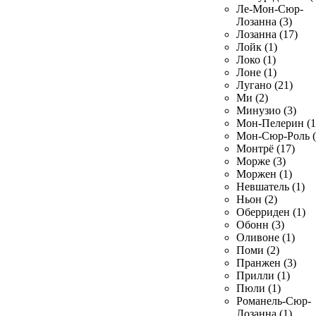
Ле-Мон-Сюр-
Лозанна (3)
Лозанна (17)
Лойк (1)
Локо (1)
Лоне (1)
Лугано (21)
Ми (2)
Минузио (3)
Мон-Пелерин (1
Мон-Сюр-Роль (
Монтрё (17)
Морже (3)
Моржен (1)
Невшатель (1)
Ньон (2)
Оберриден (1)
Обонн (3)
Оливоне (1)
Поми (2)
Пранжен (3)
Прилли (1)
Пюли (1)
Романель-Сюр-
Лозанна (1)