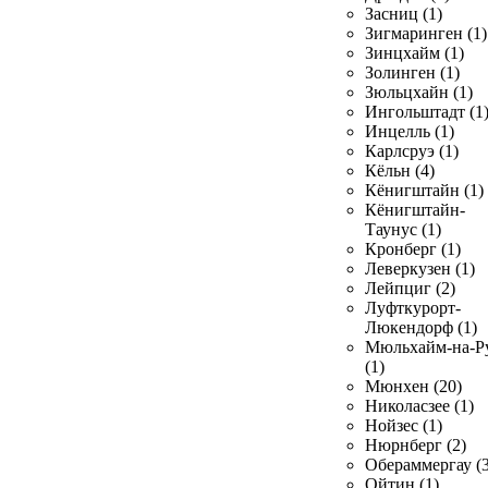
Засниц (1)
Зигмаринген (1)
Зинцхайм (1)
Золинген (1)
Зюльцхайн (1)
Ингольштадт (1
Инцелль (1)
Карлсруэ (1)
Кёльн (4)
Кёнигштайн (1)
Кёнигштайн-
Таунус (1)
Кронберг (1)
Леверкузен (1)
Лейпциг (2)
Луфткурорт-
Люкендорф (1)
Мюльхайм-на-Р
(1)
Мюнхен (20)
Николасзее (1)
Нойзес (1)
Нюрнберг (2)
Обераммергау (3
Ойтин (1)