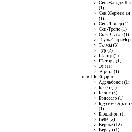
Сен-Жан-де-Лю
(1)
Сен-Жермен-ан
(1)
Сен-Люнер (1)
Сен-Тропе (1)
Сорт-Осгор (1)
Теуль-Сюр-Мер 
Тулуза (3)
Тур (2)
Шартр (1)
Шатору (1)
Эз (11)
Этрета (1)
в Швейцарии
Адельбоден (1)
Басен (1)
Блоне (5)
Бриссаго (1)
Брусино Арсиц
(1)
Бюшийон (1)
Веве (2)
Вербье (12)
Версуа (1)