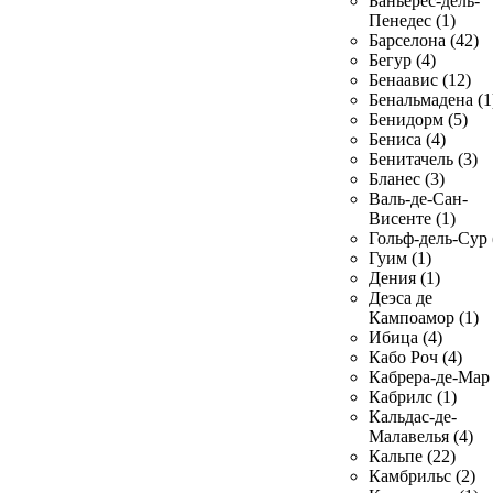
Баньерес-дель-
Пенедес (1)
Барселона (42)
Бегур (4)
Бенаавис (12)
Бенальмадена (1
Бенидорм (5)
Бениса (4)
Бенитачель (3)
Бланес (3)
Валь-де-Сан-
Висенте (1)
Гольф-дель-Сур 
Гуим (1)
Дения (1)
Деэса де
Кампоамор (1)
Ибица (4)
Кабо Роч (4)
Кабрера-де-Мар 
Кабрилс (1)
Кальдас-де-
Малавелья (4)
Кальпе (22)
Камбрильс (2)