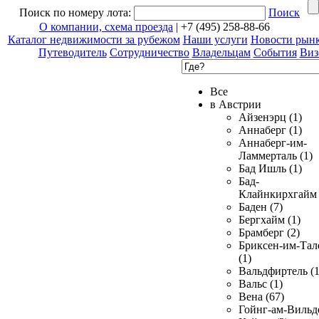
Поиск по номеру лота:
Поиск
О компании, схема проезда
| +7 (495) 258-88-66
Каталог недвижимости за рубежом
Наши услуги
Новости рын
Путеводитель
Сотрудничество
Владельцам
События
Виз
Все
в Австрии
Айзенэрц (1)
Аннаберг (1)
Аннаберг-им-
Ламмерталь (1)
Бад Ишль (1)
Бад-
Клайнкирхгайм 
Баден (7)
Бергхайм (1)
Брамберг (2)
Бриксен-им-Тал
(1)
Вальдфиртель (1
Вальс (1)
Вена (67)
Гойнг-ам-Вильд