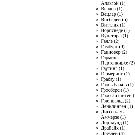
Алльгой (1)
Вердер (1)
Вецлар (1)
Висбаден (5)
Виттлих (1)
Ворпсведе (1)
Вунсторф (1)
Галле (2)
Гамбург (9)
Ганновер (2)
Гармиш-
Партенкирхе (2)
Гаутинг (1)
Гермеринг (1)
Грабау (1)
Грос-Лукков (1)
Гросберен (1)
Гроссайтинген (
Грюнвальд (2)
Денклинген (1)
Диссен-ам-
Аммерзе (1)
Дортмунд (1)
Драйайх (1)
Дрезден (4)