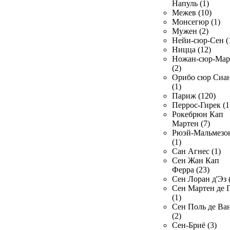
Напуль (1)
Межев (10)
Монсегюр (1)
Мужен (2)
Нейи-сюр-Сен (
Ницца (12)
Ножан-сюр-Ма
(2)
Орибо сюр Сиа
(1)
Париж (120)
Перрос-Гирек (1
Рокебрюн Кап
Мартен (7)
Рюэй-Мальмезо
(1)
Сан Агнес (1)
Сен Жан Кап
Ферра (23)
Сен Лоран д'Эз 
Сен Мартен де 
(1)
Сен Поль де Ва
(2)
Сен-Бриё (3)