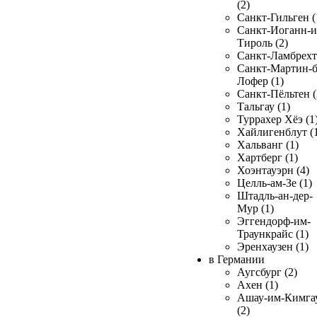
(2)
Санкт-Гильген (
Санкт-Иоганн-и
Тироль (2)
Санкт-Ламбрехт 
Санкт-Мартин-б
Лофер (1)
Санкт-Пёльтен (
Тальгау (1)
Туррахер Хёэ (1
Хайлигенблут (
Хальванг (1)
Хартберг (1)
Хоэнтауэрн (4)
Целль-ам-Зе (1)
Штадль-ан-дер-
Мур (1)
Эггендорф-им-
Траункрайс (1)
Эренхаузен (1)
в Германии
Аугсбург (2)
Ахен (1)
Ашау-им-Кимга
(2)