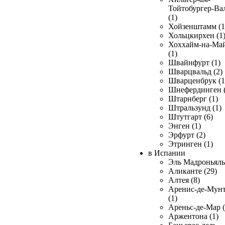
Тойтобургер-Ва
(1)
Хойзенштамм (1
Хольцкирхен (1
Хоххайм-на-Ма
(1)
Швайнфурт (1)
Шварцвальд (2)
Шварценбрук (1
Шнефердинген (
Штарнберг (1)
Штральзунд (1)
Штутгарт (6)
Энген (1)
Эрфурт (2)
Этринген (1)
в Испании
Эль Мадроньяль 
Аликанте (29)
Алтея (8)
Аренис-де-Мун
(1)
Ареньс-де-Мар (
Аржентона (1)