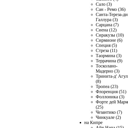
Сало (3)
Сан - Ремо (36)
Санта-Тереза-ди
Галлура (3)
Сарцана (7)
Сиена (12)
Сиракузы (10)
Сирмионе (6)
Специя (5)
Стреза (11)
Таормина (3)
Террачина (9)
Тосколано-
Мадерно (3)
Тринита-д' Агул
(8)
Тропеа (23)
Флоренция (51)
Фоллоника (3)
Форте дей Мар
(25)
Чезантико (7)
Чинкуале (2)
на Кипре
Айя-Напа (15)