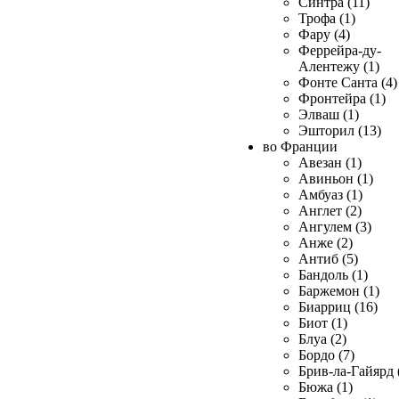
Синтра (11)
Трофа (1)
Фару (4)
Феррейра-ду-
Алентежу (1)
Фонте Санта (4)
Фронтейра (1)
Элваш (1)
Эшторил (13)
во Франции
Авезан (1)
Авиньон (1)
Амбуаз (1)
Англет (2)
Ангулем (3)
Анже (2)
Антиб (5)
Бандоль (1)
Баржемон (1)
Биарриц (16)
Биот (1)
Блуа (2)
Бордо (7)
Брив-ла-Гайярд 
Бюжа (1)