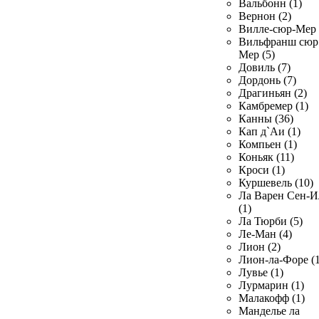
Вальбонн (1)
Вернон (2)
Вилле-сюр-Мер 
Вильфранш сюр
Мер (5)
Довиль (7)
Дордонь (7)
Драгиньян (2)
Камбремер (1)
Канны (36)
Кап д`Аи (1)
Компьен (1)
Коньяк (11)
Кроси (1)
Куршевель (10)
Ла Варен Сен-И
(1)
Ла Тюрби (5)
Ле-Ман (4)
Лион (2)
Лион-ла-Форе (1
Лувье (1)
Лурмарин (1)
Малакофф (1)
Манделье ла