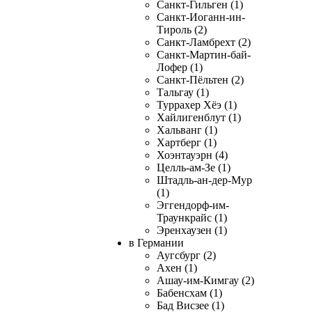
Санкт-Гильген (1)
Санкт-Иоганн-ин-
Тироль (2)
Санкт-Ламбрехт (2)
Санкт-Мартин-бай-
Лофер (1)
Санкт-Пёльтен (2)
Тальгау (1)
Туррахер Хёэ (1)
Хайлигенблут (1)
Хальванг (1)
Хартберг (1)
Хоэнтауэрн (4)
Целль-ам-Зе (1)
Штадль-ан-дер-Мур
(1)
Эггендорф-им-
Траункрайс (1)
Эренхаузен (1)
в Германии
Аугсбург (2)
Ахен (1)
Ашау-им-Кимгау (2)
Бабенсхам (1)
Бад Висзее (1)