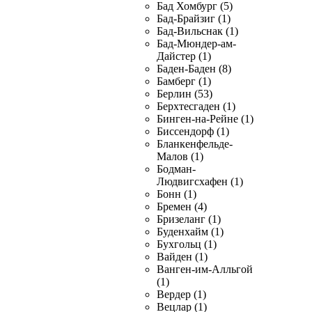
Бад Хомбург (5)
Бад-Брайзиг (1)
Бад-Вильснак (1)
Бад-Мюндер-ам-
Дайстер (1)
Баден-Баден (8)
Бамберг (1)
Берлин (53)
Берхтесгаден (1)
Бинген-на-Рейне (1)
Биссендорф (1)
Бланкенфельде-
Малов (1)
Бодман-
Людвигсхафен (1)
Бонн (1)
Бремен (4)
Бризеланг (1)
Буденхайм (1)
Бухгольц (1)
Вайден (1)
Ванген-им-Алльгой
(1)
Вердер (1)
Вецлар (1)