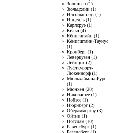
Золинген (1)
Зюльцхайн (1)
Ингольштадт (1)
Инцелль (1)
Карлсруэ (1)
Кёльн (4)
Кёнигштайн (1)
Кёнигштайн-Таунус
(1)
Кронберг (1)
Леверкузен (1)
Лейпциг (2)
Луфткурорт-
Люкендорф (1)
Мюльхайм-на-Руре
(1)
Мюнхен (20)
Николасзее (1)
Нойзес (1)
Нюрнберг (2)
Обераммергау (3)
Ойтин (1)
Потсдам (10)
Равенсбург (1)
Регенсбург (1)