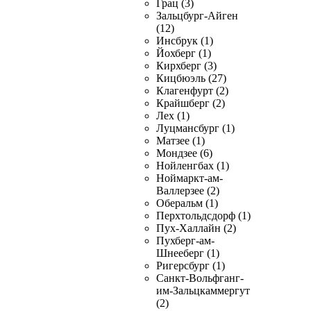
Грац (3)
Зальцбург-Айген
(12)
Инсбрук (1)
Йохберг (1)
Кирхберг (3)
Кицбюэль (27)
Клагенфурт (2)
Крайшберг (2)
Лех (1)
Луцмансбург (1)
Матзее (1)
Мондзее (6)
Нойленгбах (1)
Ноймаркт-ам-
Валлерзее (2)
Оберальм (1)
Перхтольдсдорф (1)
Пух-Халлайн (2)
Пухберг-ам-
Шнееберг (1)
Ригерсбург (1)
Санкт-Вольфганг-
им-Зальцкаммергут
(2)