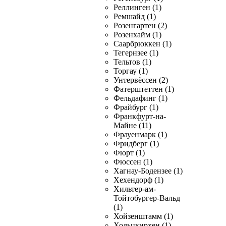
Реллинген (1)
Ремшайд (1)
Розенгартен (2)
Розенхайм (1)
Саарбрюккен (1)
Тегернзее (1)
Тельтов (1)
Торгау (1)
Унтервёссен (2)
Фатерштеттен (1)
Фельдафинг (1)
Фрайбург (1)
Франкфурт-на-
Майне (11)
Фрауенмарк (1)
Фридберг (1)
Фюрт (1)
Фюссен (1)
Хагнау-Бодензее (1)
Хехендорф (1)
Хильтер-ам-
Тойтобургер-Вальд
(1)
Хойзенштамм (1)
Хольцкирхен (1)