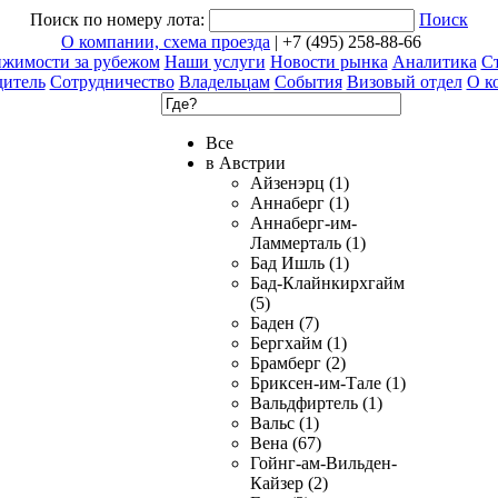
Поиск по номеру лота:
Поиск
О компании, схема проезда
| +7 (495) 258-88-66
ижимости за рубежом
Наши услуги
Новости рынка
Аналитика
Ст
дитель
Сотрудничество
Владельцам
События
Визовый отдел
О к
Все
в Австрии
Айзенэрц (1)
Аннаберг (1)
Аннаберг-им-
Ламмерталь (1)
Бад Ишль (1)
Бад-Клайнкирхгайм
(5)
Баден (7)
Бергхайм (1)
Брамберг (2)
Бриксен-им-Тале (1)
Вальдфиртель (1)
Вальс (1)
Вена (67)
Гойнг-ам-Вильден-
Кайзер (2)