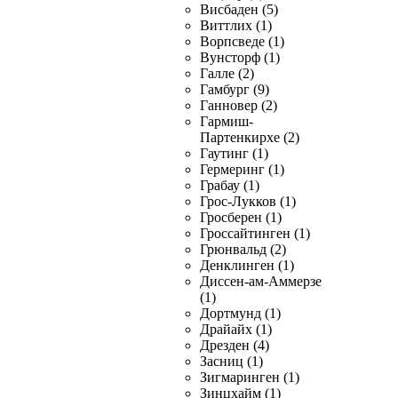
Висбаден (5)
Виттлих (1)
Ворпсведе (1)
Вунсторф (1)
Галле (2)
Гамбург (9)
Ганновер (2)
Гармиш-
Партенкирхе (2)
Гаутинг (1)
Гермеринг (1)
Грабау (1)
Грос-Лукков (1)
Гросберен (1)
Гроссайтинген (1)
Грюнвальд (2)
Денклинген (1)
Диссен-ам-Аммерзе
(1)
Дортмунд (1)
Драйайх (1)
Дрезден (4)
Засниц (1)
Зигмаринген (1)
Зинцхайм (1)