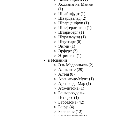
Хоххайм-на-Майне
(1)
Швайнфурт (1)
Шварцвальд (2)
Шварценбрук (1)
Шнефердинген (1)
Штарнберг (1)
Штральзунд (1)
Штутгарт (6)
Энген (1)
Эрфурт (2)
Этринген (1)
в Испании
Эль Мадроньяль (2)
Аликанте (29)
Алтея (8)
Аренис-де-Мунт (1)
Ареньс-де-Мар (1)
Аржентона (1)
Баньерес-дель-
Пенедес (1)
Барселона (42)
Бегур (4)
Бенаавис (12)