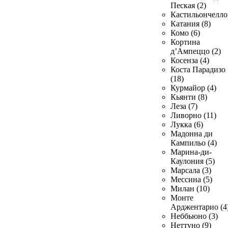
Пеская (2)
Кастильончелло 
Катания (8)
Комо (6)
Кортина
д’Ампеццо (2)
Косенза (4)
Коста Парадизо
(18)
Курмайор (4)
Кьянти (8)
Леза (7)
Ливорно (11)
Лукка (6)
Мадонна ди
Кампильо (4)
Марина-ди-
Каулония (5)
Марсала (3)
Мессина (5)
Милан (10)
Монте
Арджентарио (4
Неббьюно (3)
Неттуно (9)