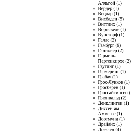
Алльгой (1)
Вердер (1)
Вецлар (1)
Висбаден (5)
Виттлих (1)
Ворпсведе (1)
Вунсторф (1)
Галле (2)
Гамбург (9)
Ганновер (2)
Гармиш-
Партенкирхе (2)
Гаутинг (1)
Гермеринг (1)
Грабау (1)
Грос-Лукков (1)
Гросберен (1)
Гроссайтинген (
Грюнвальд (2)
Денклинген (1)
Диссен-ам-
Аммерзе (1)
Дортмунд (1)
Драйайх (1)
Дрезден (4)