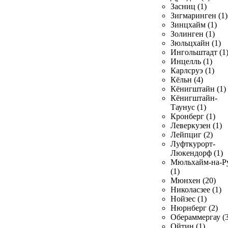
Засниц (1)
Зигмаринген (1)
Зинцхайм (1)
Золинген (1)
Зюльцхайн (1)
Ингольштадт (1
Инцелль (1)
Карлсруэ (1)
Кёльн (4)
Кёнигштайн (1)
Кёнигштайн-
Таунус (1)
Кронберг (1)
Леверкузен (1)
Лейпциг (2)
Луфткурорт-
Люкендорф (1)
Мюльхайм-на-Р
(1)
Мюнхен (20)
Николасзее (1)
Нойзес (1)
Нюрнберг (2)
Обераммергау (3
Ойтин (1)