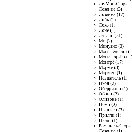
Ле-Мон-Сюр-
Лозанна (3)
Лозанна (17)
Лойк (1)
Локо (1)
Лоне (1)
Лугано (21)
Ми (2)
Минузио (3)
Мон-Пелерин (1
Мон-Сюр-Роль (
Монтрё (17)
Морже (3)
Моржен (1)
Невшатель (1)
Ньон (2)
Оберриден (1)
Обонн (3)
Оливоне (1)
Поми (2)
Пранжен (3)
Прилли (1)
Пюли (1)
Романель-Сюр-
Лозанна (1)