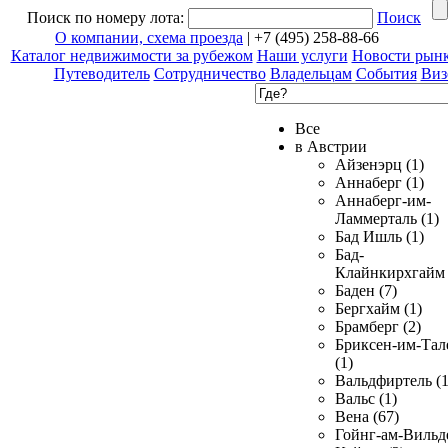
Поиск по номеру лота:
Поиск
О компании, схема проезда
| +7 (495) 258-88-66
Каталог недвижимости за рубежом
Наши услуги
Новости рын
Путеводитель
Сотрудничество
Владельцам
События
Виз
Все
в Австрии
Айзенэрц (1)
Аннаберг (1)
Аннаберг-им-
Ламмерталь (1)
Бад Ишль (1)
Бад-
Клайнкирхгайм 
Баден (7)
Бергхайм (1)
Брамберг (2)
Бриксен-им-Тал
(1)
Вальдфиртель (1
Вальс (1)
Вена (67)
Гойнг-ам-Вильд