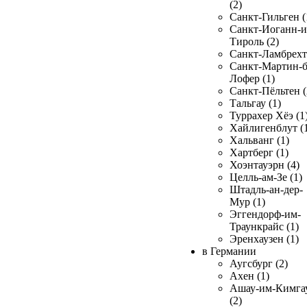
(2)
Санкт-Гильген (
Санкт-Иоганн-и
Тироль (2)
Санкт-Ламбрехт 
Санкт-Мартин-б
Лофер (1)
Санкт-Пёльтен (
Тальгау (1)
Туррахер Хёэ (1
Хайлигенблут (
Хальванг (1)
Хартберг (1)
Хоэнтауэрн (4)
Целль-ам-Зе (1)
Штадль-ан-дер-
Мур (1)
Эггендорф-им-
Траункрайс (1)
Эренхаузен (1)
в Германии
Аугсбург (2)
Ахен (1)
Ашау-им-Кимга
(2)