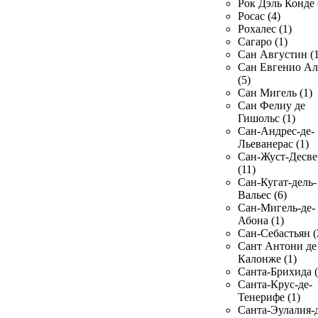
Рок Дэль Конде 
Росас (4)
Рохалес (1)
Сагаро (1)
Сан Августин (1
Сан Евгенио Ал
(5)
Сан Мигель (1)
Сан Фелиу де
Гишольс (1)
Сан-Андрес-де-
Льеванерас (1)
Сан-Жуст-Десве
(11)
Сан-Кугат-дель-
Вальес (6)
Сан-Мигель-де-
Абона (1)
Сан-Себастьян (
Сант Антони де
Калонже (1)
Санта-Брихида (
Санта-Крус-де-
Тенерифе (1)
Санта-Эулалия-д