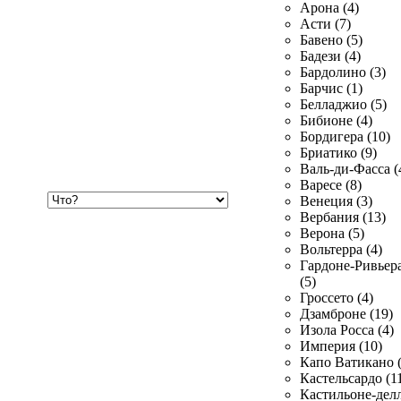
Арона (4)
Асти (7)
Бавено (5)
Бадези (4)
Бардолино (3)
Барчис (1)
Белладжио (5)
Бибионе (4)
Бордигера (10)
Бриатико (9)
Валь-ди-Фасса (
Варесе (8)
Хочу
Венеция (3)
купить
Вербания (13)
Верона (5)
Вольтерра (4)
Гардоне-Ривьер
(5)
Гроссето (4)
Дзамброне (19)
Изола Росса (4)
Империя (10)
Капо Ватикано (
Кастельсардо (1
Кастильоне-делл