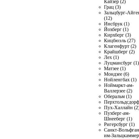
Кайзер (2)
Грац (3)
Зальцбург-Айге
(12)
Инсбрук (1)
Йохберг (1)
Кирхберг (3)
Кицбюэль (27)
Клагенфурт (2)
Крайшберг (2)
Лех (1)
Луцмансбург (1)
Матзее (1)
Мондзее (6)
Нойленгбах (1)
Ноймаркт-ам-
Валлерзее (2)
Оберальм (1)
Перхтольдсдорф
Пух-Халлайн (2
Пухберг-ам-
Шнееберг (1)
Ригерсбург (1)
Санкт-Вольфган
им-Зальцкаммер