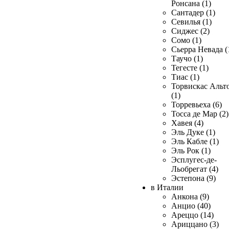
Ронсана (1)
Сантадер (1)
Севилья (1)
Сиджес (2)
Сомо (1)
Сьерра Невада (
Таучо (1)
Тегесте (1)
Тиас (1)
Торвискас Альт
(1)
Торревьеха (6)
Тосса де Мар (2)
Хавея (4)
Эль Дуке (1)
Эль Кабле (1)
Эль Рок (1)
Эсплугес-де-
Льобрегат (4)
Эстепона (9)
в Италии
Анкона (9)
Анцио (40)
Ареццо (14)
Ариццано (3)