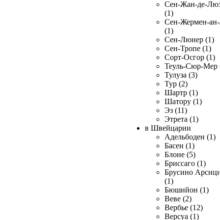
Сен-Жан-де-Лю
(1)
Сен-Жермен-ан
(1)
Сен-Люнер (1)
Сен-Тропе (1)
Сорт-Осгор (1)
Теуль-Сюр-Мер 
Тулуза (3)
Тур (2)
Шартр (1)
Шатору (1)
Эз (11)
Этрета (1)
в Швейцарии
Адельбоден (1)
Басен (1)
Блоне (5)
Бриссаго (1)
Брусино Арсиц
(1)
Бюшийон (1)
Веве (2)
Вербье (12)
Версуа (1)