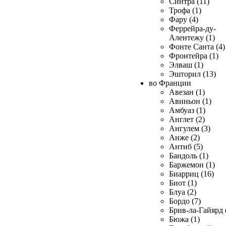
Синтра (11)
Трофа (1)
Фару (4)
Феррейра-ду-
Алентежу (1)
Фонте Санта (4)
Фронтейра (1)
Элваш (1)
Эшторил (13)
во Франции
Авезан (1)
Авиньон (1)
Амбуаз (1)
Англет (2)
Ангулем (3)
Анже (2)
Антиб (5)
Бандоль (1)
Баржемон (1)
Биарриц (16)
Биот (1)
Блуа (2)
Бордо (7)
Брив-ла-Гайярд 
Бюжа (1)