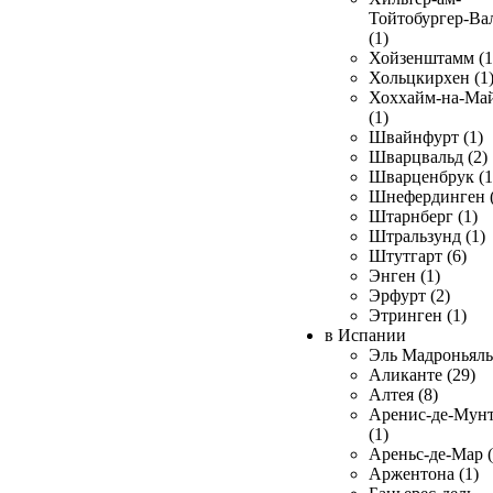
Тойтобургер-Ва
(1)
Хойзенштамм (1
Хольцкирхен (1
Хоххайм-на-Ма
(1)
Швайнфурт (1)
Шварцвальд (2)
Шварценбрук (1
Шнефердинген (
Штарнберг (1)
Штральзунд (1)
Штутгарт (6)
Энген (1)
Эрфурт (2)
Этринген (1)
в Испании
Эль Мадроньяль 
Аликанте (29)
Алтея (8)
Аренис-де-Мун
(1)
Ареньс-де-Мар (
Аржентона (1)