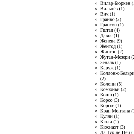
Вилар-Бюркен (
Вильнёв (1)
Вич (1)
Гранво (2)
Грансон (1)
Гштад (4)
Давос (1)
Женева (9)
Жентод (1)
Жингэн (2)
Жутан-Мезери (
Зеналь (1)
Каруж (1)
Коллонж-Бельр
(2)
Колони (5)
Комюньи (2)
Конш (1)
Корсо (3)
Корсье (1)
Кран Монтана (
Кулли (1)
Кюли (1)
Кюснахт (3)
Ла Тур-де-Пей (