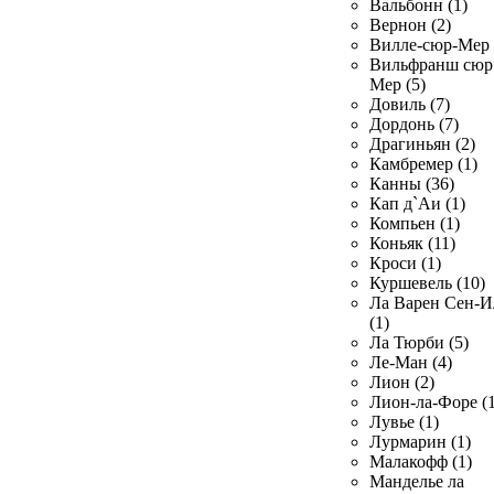
Вальбонн (1)
Вернон (2)
Вилле-сюр-Мер 
Вильфранш сюр
Мер (5)
Довиль (7)
Дордонь (7)
Драгиньян (2)
Камбремер (1)
Канны (36)
Кап д`Аи (1)
Компьен (1)
Коньяк (11)
Кроси (1)
Куршевель (10)
Ла Варен Сен-И
(1)
Ла Тюрби (5)
Ле-Ман (4)
Лион (2)
Лион-ла-Форе (1
Лувье (1)
Лурмарин (1)
Малакофф (1)
Манделье ла