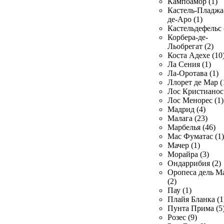
Кампоамор (1)
Кастель-Пладжа
де-Аро (1)
Кастельдефельс 
Корбера-де-
Льобрегат (2)
Коста Адехе (10
Ла Сения (1)
Ла-Оротава (1)
Ллорет де Мар (
Лос Кристианос 
Лос Менорес (1)
Мадрид (4)
Малага (23)
Марбелья (46)
Мас Фуматас (1)
Мачер (1)
Морайра (3)
Ондаррибия (2)
Оропеса дель М
(2)
Пау (1)
Плайя Бланка (1
Пунта Прима (5
Розес (9)