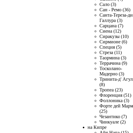
Сало (3)
Сан - Ремо (36)
Санта-Тереза-ди
Галлура (3)
Сарцана (7)
Сиена (12)
Сиракузы (10)
Сирмионе (6)
Специя (5)
Стреза (11)
Таормина (3)
Террачина (9)
Тосколано-
Мадерно (3)
Тринита-д' Агул
(8)
Тропеа (23)
Флоренция (51)
Фоллоника (3)
Форте дей Мар
(25)
Чезантико (7)
Чинкуале (2)
на Кипре
Айя-Напа (15)