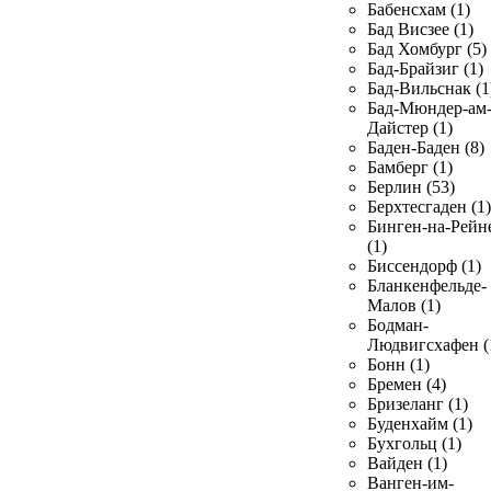
Бабенсхам (1)
Бад Висзее (1)
Бад Хомбург (5)
Бад-Брайзиг (1)
Бад-Вильснак (1
Бад-Мюндер-ам
Дайстер (1)
Баден-Баден (8)
Бамберг (1)
Берлин (53)
Берхтесгаден (1)
Бинген-на-Рейн
(1)
Биссендорф (1)
Бланкенфельде-
Малов (1)
Бодман-
Людвигсхафен (
Бонн (1)
Бремен (4)
Бризеланг (1)
Буденхайм (1)
Бухгольц (1)
Вайден (1)
Ванген-им-