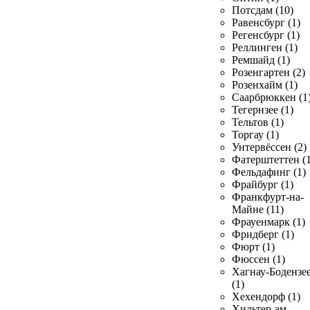
Потсдам (10)
Равенсбург (1)
Регенсбург (1)
Реллинген (1)
Ремшайд (1)
Розенгартен (2)
Розенхайм (1)
Саарбрюккен (1
Тегернзее (1)
Тельтов (1)
Торгау (1)
Унтервёссен (2)
Фатерштеттен (1
Фельдафинг (1)
Фрайбург (1)
Франкфурт-на-
Майне (11)
Фрауенмарк (1)
Фридберг (1)
Фюрт (1)
Фюссен (1)
Хагнау-Бодензе
(1)
Хехендорф (1)
Хильтер-ам-