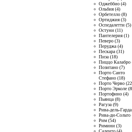
Оджеббио (4)
Ольбия (4)
Орбетелло (8)
Ортиджия (3)
Оспедалетти (5)
Остуни (11)
Пантелерия (1)
Певеро (3)
Перуджа (4)
Пескара (31)
Пиза (18)
Пиццо Калабро 
Позитано (7)
Порто Санто
Стефано (18)
Порто Черво (22
Порто Эрколе (8
Портофино (4)
Пьянца (8)
Рагуза (9)
Рива-дель-Гарда 
Рива-ди-Сольто 
Рим (54)
Римини (3)
Саленто (4)