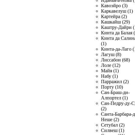
Иданья-а-Нова (
Кавоэйро (3)
Каркавелуш (1)
Картейра (2)
Кашкайш (29)
Каштру-Дайри (
Кинта да Балая (
Кинта да Салин
(1)
Кинта-да-Лаго (
Лагуш (8)
Лиссабон (68)
Лоле (12)
Майя (1)
Набу (1)
Парражил (2)
Порту (10)
Сан-Браш-ди-
Алпортел (1)
Сан-Педру-ду-С
(2)
Санта-Барбара-д
Неше (2)
Сетубал (2)
Силвеш (1)