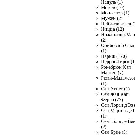
Напуль (1)
Межев (10)
Монсегюр (1)
Мужен (2)
Нейи-сюр-Сен (
Ницца (12)
Ножан-сюр-Ма
(2)
Орибо сюр Сиа
(1)
Париж (120)
Перрос-Гирек (1
Рокебрюн Кап
Мартен (7)
Рюэй-Мальмезо
(1)
Сан Агнес (1)
Сен Жан Кап
Ферра (23)
Сен Лоран д'Эз 
Сен Мартен де 
(1)
Сен Поль де Ва
(2)
Сен-Бриё (3)