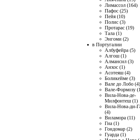
Лимассол (164)
Пафос (25)
Пейя (10)
Полис (3)
Протарас (19)
Тала (1)
Энгоми (2)
в Португалии
Албуфейра (5)
Алгош (1)
Алмансил (3)
Анхос (1)
Асотеяш (4)
Боликейме (3)
Вале до Лобо (4
Вале-Формозу (
Вила-Нова-де-
Милфонтеш (1)
Вила-Нова-ди-Г
(4)
Виламора (11)
Гиа (1)
Гондомар (2)
Гуарда (1)