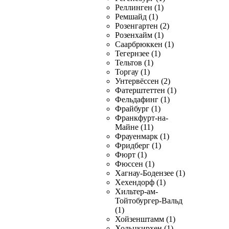
Реллинген (1)
Ремшайд (1)
Розенгартен (2)
Розенхайм (1)
Саарбрюккен (1)
Тегернзее (1)
Тельтов (1)
Торгау (1)
Унтервёссен (2)
Фатерштеттен (1)
Фельдафинг (1)
Фрайбург (1)
Франкфурт-на-
Майне (11)
Фрауенмарк (1)
Фридберг (1)
Фюрт (1)
Фюссен (1)
Хагнау-Бодензее (1)
Хехендорф (1)
Хильтер-ам-
Тойтобургер-Вальд
(1)
Хойзенштамм (1)
Хольцкирхен (1)