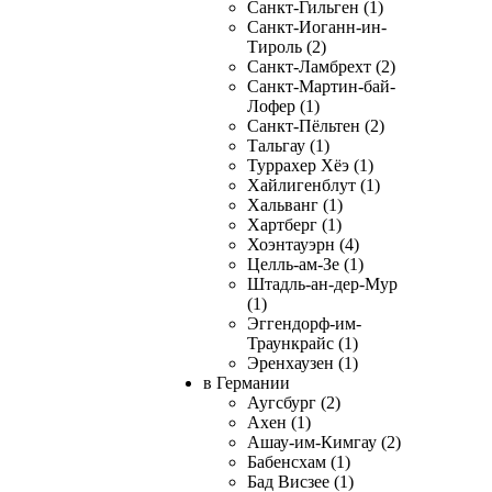
Санкт-Гильген (1)
Санкт-Иоганн-ин-
Тироль (2)
Санкт-Ламбрехт (2)
Санкт-Мартин-бай-
Лофер (1)
Санкт-Пёльтен (2)
Тальгау (1)
Туррахер Хёэ (1)
Хайлигенблут (1)
Хальванг (1)
Хартберг (1)
Хоэнтауэрн (4)
Целль-ам-Зе (1)
Штадль-ан-дер-Мур
(1)
Эггендорф-им-
Траункрайс (1)
Эренхаузен (1)
в Германии
Аугсбург (2)
Ахен (1)
Ашау-им-Кимгау (2)
Бабенсхам (1)
Бад Висзее (1)