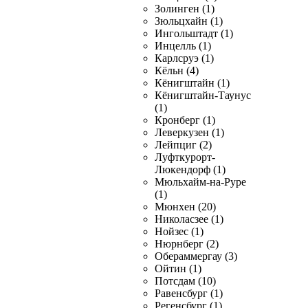
Золинген (1)
Зюльцхайн (1)
Ингольштадт (1)
Инцелль (1)
Карлсруэ (1)
Кёльн (4)
Кёнигштайн (1)
Кёнигштайн-Таунус
(1)
Кронберг (1)
Леверкузен (1)
Лейпциг (2)
Луфткурорт-
Люкендорф (1)
Мюльхайм-на-Руре
(1)
Мюнхен (20)
Николасзее (1)
Нойзес (1)
Нюрнберг (2)
Обераммергау (3)
Ойтин (1)
Потсдам (10)
Равенсбург (1)
Регенсбург (1)