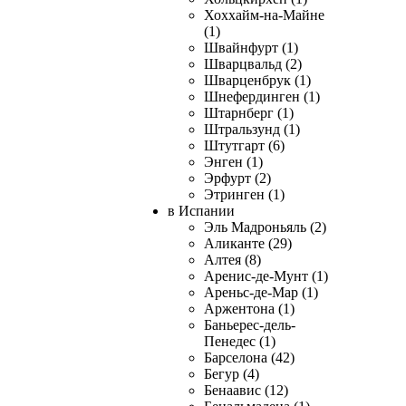
Хоххайм-на-Майне
(1)
Швайнфурт (1)
Шварцвальд (2)
Шварценбрук (1)
Шнефердинген (1)
Штарнберг (1)
Штральзунд (1)
Штутгарт (6)
Энген (1)
Эрфурт (2)
Этринген (1)
в Испании
Эль Мадроньяль (2)
Аликанте (29)
Алтея (8)
Аренис-де-Мунт (1)
Ареньс-де-Мар (1)
Аржентона (1)
Баньерес-дель-
Пенедес (1)
Барселона (42)
Бегур (4)
Бенаавис (12)