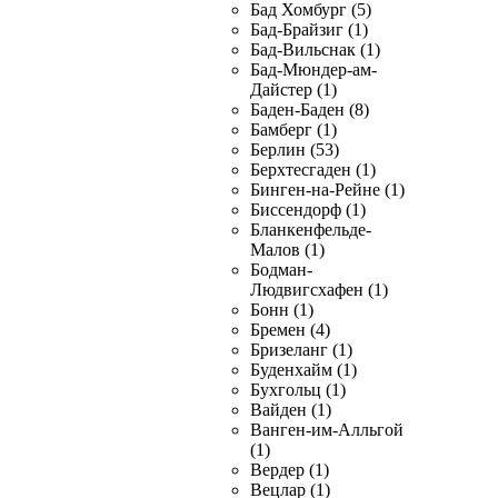
Бад Хомбург (5)
Бад-Брайзиг (1)
Бад-Вильснак (1)
Бад-Мюндер-ам-
Дайстер (1)
Баден-Баден (8)
Бамберг (1)
Берлин (53)
Берхтесгаден (1)
Бинген-на-Рейне (1)
Биссендорф (1)
Бланкенфельде-
Малов (1)
Бодман-
Людвигсхафен (1)
Бонн (1)
Бремен (4)
Бризеланг (1)
Буденхайм (1)
Бухгольц (1)
Вайден (1)
Ванген-им-Алльгой
(1)
Вердер (1)
Вецлар (1)