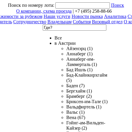
Поиск по номеру лота:
Поиск
О компании, схема проезда
| +7 (495) 258-88-66
ижимости за рубежом
Наши услуги
Новости рынка
Аналитика
Ст
дитель
Сотрудничество
Владельцам
События
Визовый отдел
О к
Все
в Австрии
Айзенэрц (1)
Аннаберг (1)
Аннаберг-им-
Ламмерталь (1)
Бад Ишль (1)
Бад-Клайнкирхгайм
(5)
Баден (7)
Бергхайм (1)
Брамберг (2)
Бриксен-им-Тале (1)
Вальдфиртель (1)
Вальс (1)
Вена (67)
Гойнг-ам-Вильден-
Кайзер (2)