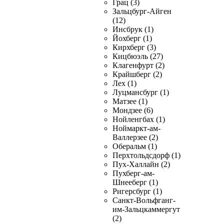
Грац (3)
Зальцбург-Айген
(12)
Инсбрук (1)
Йохберг (1)
Кирхберг (3)
Кицбюэль (27)
Клагенфурт (2)
Крайшберг (2)
Лех (1)
Луцмансбург (1)
Матзее (1)
Мондзее (6)
Нойленгбах (1)
Ноймаркт-ам-
Валлерзее (2)
Оберальм (1)
Перхтольдсдорф (1)
Пух-Халлайн (2)
Пухберг-ам-
Шнееберг (1)
Ригерсбург (1)
Санкт-Вольфганг-
им-Зальцкаммергут
(2)