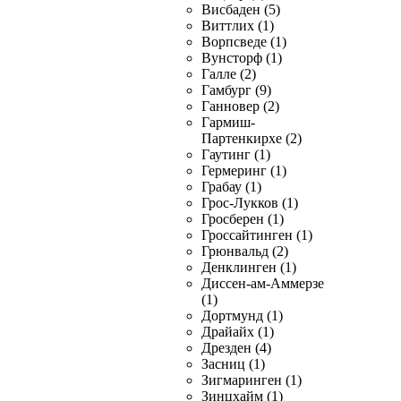
Висбаден (5)
Виттлих (1)
Ворпсведе (1)
Вунсторф (1)
Галле (2)
Гамбург (9)
Ганновер (2)
Гармиш-
Партенкирхе (2)
Гаутинг (1)
Гермеринг (1)
Грабау (1)
Грос-Лукков (1)
Гросберен (1)
Гроссайтинген (1)
Грюнвальд (2)
Денклинген (1)
Диссен-ам-Аммерзе
(1)
Дортмунд (1)
Драйайх (1)
Дрезден (4)
Засниц (1)
Зигмаринген (1)
Зинцхайм (1)