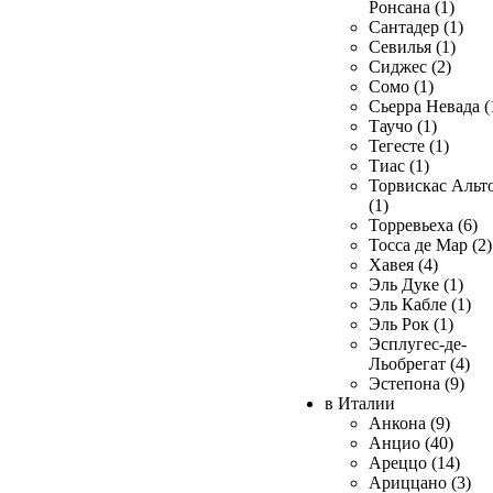
Ронсана (1)
Сантадер (1)
Севилья (1)
Сиджес (2)
Сомо (1)
Сьерра Невада (
Таучо (1)
Тегесте (1)
Тиас (1)
Торвискас Альт
(1)
Торревьеха (6)
Тосса де Мар (2)
Хавея (4)
Эль Дуке (1)
Эль Кабле (1)
Эль Рок (1)
Эсплугес-де-
Льобрегат (4)
Эстепона (9)
в Италии
Анкона (9)
Анцио (40)
Ареццо (14)
Ариццано (3)