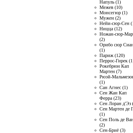
Напуль (1)
Межев (10)
Монсегюр (1)
Мужен (2)
Нейи-сюр-Сен (
Ницца (12)
Ножан-сюр-Ма
(2)
Орибо сюр Сиа
(1)
Париж (120)
Перрос-Гирек (1
Рокебрюн Кап
Мартен (7)
Рюэй-Мальмезо
(1)
Сан Агнес (1)
Сен Жан Кап
Ферра (23)
Сен Лоран д'Эз 
Сен Мартен де 
(1)
Сен Поль де Ва
(2)
Сен-Бриё (3)