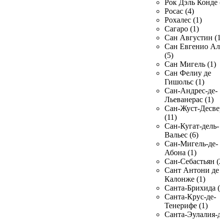
Рок Дэль Конде 
Росас (4)
Рохалес (1)
Сагаро (1)
Сан Августин (1
Сан Евгенио Ал
(5)
Сан Мигель (1)
Сан Фелиу де
Гишольс (1)
Сан-Андрес-де-
Льеванерас (1)
Сан-Жуст-Десве
(11)
Сан-Кугат-дель-
Вальес (6)
Сан-Мигель-де-
Абона (1)
Сан-Себастьян (
Сант Антони де
Калонже (1)
Санта-Брихида (
Санта-Крус-де-
Тенерифе (1)
Санта-Эулалия-д