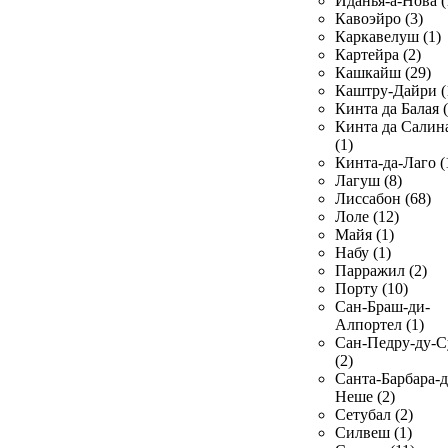
Иданья-а-Нова (
Кавоэйро (3)
Каркавелуш (1)
Картейра (2)
Кашкайш (29)
Каштру-Дайри (
Кинта да Балая (
Кинта да Салин
(1)
Кинта-да-Лаго (
Лагуш (8)
Лиссабон (68)
Лоле (12)
Майя (1)
Набу (1)
Парражил (2)
Порту (10)
Сан-Браш-ди-
Алпортел (1)
Сан-Педру-ду-С
(2)
Санта-Барбара-д
Неше (2)
Сетубал (2)
Силвеш (1)