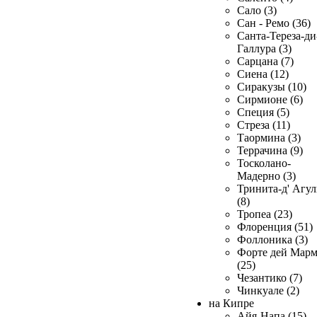
Сало (3)
Сан - Ремо (36)
Санта-Тереза-ди
Галлура (3)
Сарцана (7)
Сиена (12)
Сиракузы (10)
Сирмионе (6)
Специя (5)
Стреза (11)
Таормина (3)
Террачина (9)
Тосколано-
Мадерно (3)
Тринита-д' Агул
(8)
Тропеа (23)
Флоренция (51)
Фоллоника (3)
Форте дей Мар
(25)
Чезантико (7)
Чинкуале (2)
на Кипре
Айя-Напа (15)