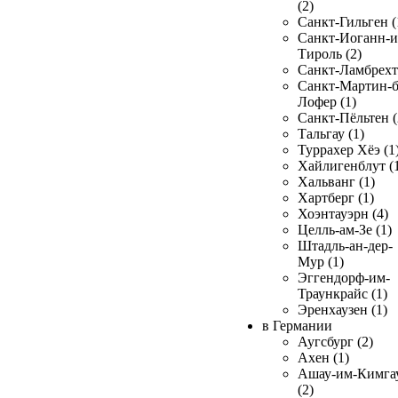
(2)
Санкт-Гильген (
Санкт-Иоганн-и
Тироль (2)
Санкт-Ламбрехт 
Санкт-Мартин-б
Лофер (1)
Санкт-Пёльтен (
Тальгау (1)
Туррахер Хёэ (1
Хайлигенблут (
Хальванг (1)
Хартберг (1)
Хоэнтауэрн (4)
Целль-ам-Зе (1)
Штадль-ан-дер-
Мур (1)
Эггендорф-им-
Траункрайс (1)
Эренхаузен (1)
в Германии
Аугсбург (2)
Ахен (1)
Ашау-им-Кимга
(2)