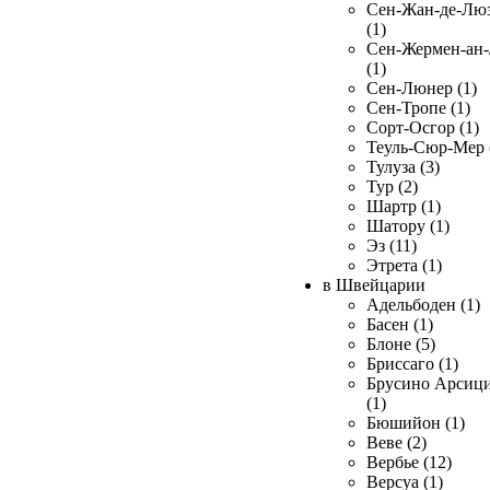
Сен-Жан-де-Лю
(1)
Сен-Жермен-ан
(1)
Сен-Люнер (1)
Сен-Тропе (1)
Сорт-Осгор (1)
Теуль-Сюр-Мер 
Тулуза (3)
Тур (2)
Шартр (1)
Шатору (1)
Эз (11)
Этрета (1)
в Швейцарии
Адельбоден (1)
Басен (1)
Блоне (5)
Бриссаго (1)
Брусино Арсиц
(1)
Бюшийон (1)
Веве (2)
Вербье (12)
Версуа (1)