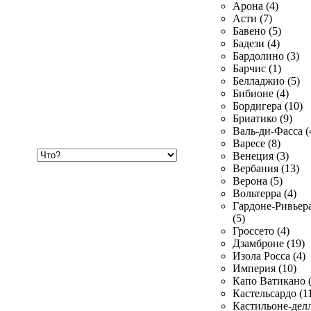
Арона (4)
Асти (7)
Бавено (5)
Бадези (4)
Бардолино (3)
Барчис (1)
Белладжио (5)
Бибионе (4)
Бордигера (10)
Бриатико (9)
Валь-ди-Фасса (
Варесе (8)
Хочу
Венеция (3)
купить
Вербания (13)
Верона (5)
Вольтерра (4)
Гардоне-Ривьер
(5)
Гроссето (4)
Дзамброне (19)
Изола Росса (4)
Империя (10)
Капо Ватикано (
Кастельсардо (1
Кастильоне-делл