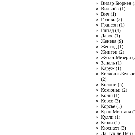
Вилар-Бюркен (
Вильнёв (1)
Вич (1)
Гранво (2)
Грансон (1)
Гштад (4)
Давос (1)
Женева (9)
Жентод (1)
Жингэн (2)
Жутан-Мезери (
Зеналь (1)
Каруж (1)
Коллонж-Бельр
(2)
Колони (5)
Комюньи (2)
Конш (1)
Корсо (3)
Корсье (1)
Кран Монтана (
Кулли (1)
Кюли (1)
Кюснахт (3)
Ла Тур-де-Пей (