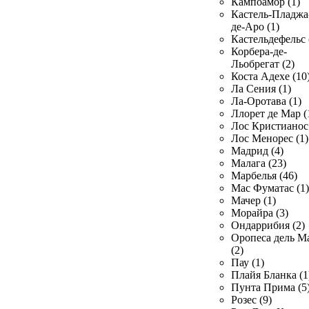
Кампоамор (1)
Кастель-Пладжа
де-Аро (1)
Кастельдефельс 
Корбера-де-
Льобрегат (2)
Коста Адехе (10
Ла Сения (1)
Ла-Оротава (1)
Ллорет де Мар (
Лос Кристианос 
Лос Менорес (1)
Мадрид (4)
Малага (23)
Марбелья (46)
Мас Фуматас (1)
Мачер (1)
Морайра (3)
Ондаррибия (2)
Оропеса дель М
(2)
Пау (1)
Плайя Бланка (1
Пунта Прима (5
Розес (9)