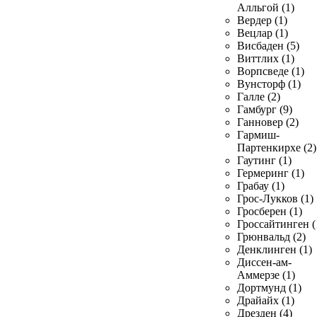
Алльгой (1)
Вердер (1)
Вецлар (1)
Висбаден (5)
Виттлих (1)
Ворпсведе (1)
Вунсторф (1)
Галле (2)
Гамбург (9)
Ганновер (2)
Гармиш-
Партенкирхе (2)
Гаутинг (1)
Гермеринг (1)
Грабау (1)
Грос-Лукков (1)
Гросберен (1)
Гроссайтинген (
Грюнвальд (2)
Денклинген (1)
Диссен-ам-
Аммерзе (1)
Дортмунд (1)
Драйайх (1)
Дрезден (4)