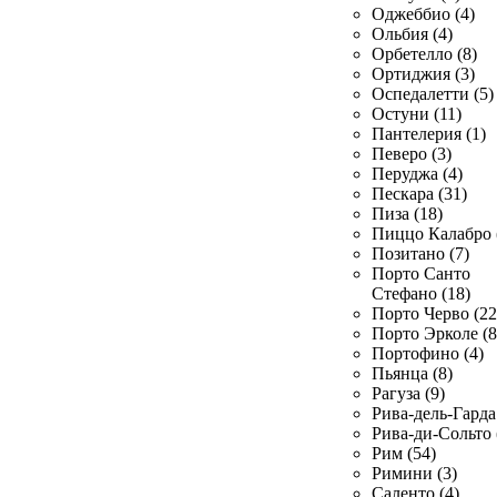
Оджеббио (4)
Ольбия (4)
Орбетелло (8)
Ортиджия (3)
Оспедалетти (5)
Остуни (11)
Пантелерия (1)
Певеро (3)
Перуджа (4)
Пескара (31)
Пиза (18)
Пиццо Калабро 
Позитано (7)
Порто Санто
Стефано (18)
Порто Черво (22
Порто Эрколе (8
Портофино (4)
Пьянца (8)
Рагуза (9)
Рива-дель-Гарда 
Рива-ди-Сольто 
Рим (54)
Римини (3)
Саленто (4)