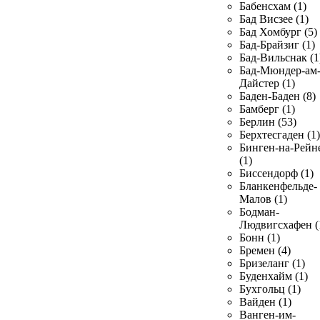
Бабенсхам (1)
Бад Висзее (1)
Бад Хомбург (5)
Бад-Брайзиг (1)
Бад-Вильснак (1
Бад-Мюндер-ам
Дайстер (1)
Баден-Баден (8)
Бамберг (1)
Берлин (53)
Берхтесгаден (1)
Бинген-на-Рейн
(1)
Биссендорф (1)
Бланкенфельде-
Малов (1)
Бодман-
Людвигсхафен (
Бонн (1)
Бремен (4)
Бризеланг (1)
Буденхайм (1)
Бухгольц (1)
Вайден (1)
Ванген-им-