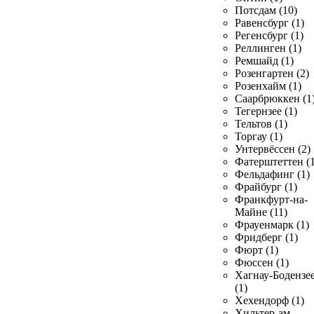
Потсдам (10)
Равенсбург (1)
Регенсбург (1)
Реллинген (1)
Ремшайд (1)
Розенгартен (2)
Розенхайм (1)
Саарбрюккен (1
Тегернзее (1)
Тельтов (1)
Торгау (1)
Унтервёссен (2)
Фатерштеттен (1
Фельдафинг (1)
Фрайбург (1)
Франкфурт-на-
Майне (11)
Фрауенмарк (1)
Фридберг (1)
Фюрт (1)
Фюссен (1)
Хагнау-Бодензе
(1)
Хехендорф (1)
Хильтер-ам-