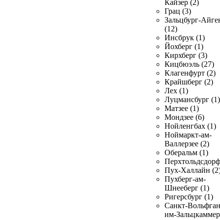
Кайзер (2)
Грац (3)
Зальцбург-Айге
(12)
Инсбрук (1)
Йохберг (1)
Кирхберг (3)
Кицбюэль (27)
Клагенфурт (2)
Крайшберг (2)
Лех (1)
Луцмансбург (1)
Матзее (1)
Мондзее (6)
Нойленгбах (1)
Ноймаркт-ам-
Валлерзее (2)
Оберальм (1)
Перхтольдсдорф
Пух-Халлайн (2
Пухберг-ам-
Шнееберг (1)
Ригерсбург (1)
Санкт-Вольфган
им-Зальцкаммер