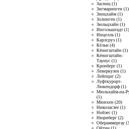
Засниц (1)
Зигмаринген (1)
Зинцхайм (1)
Золинген (1)
Зюльцхайн (1)
Ингольштадт (1
Инцелль (1)
Карлсруэ (1)
Кёльн (4)
Кёнигштайн (1)
Кёнигштайн-
Таунус (1)
Кронберг (1)
Леверкузен (1)
Лейпциг (2)
Луфткурорт-
Люкендорф (1)
Мюльхайм-на-Р
(1)
Мюнхен (20)
Николасзее (1)
Нойзес (1)
Нюрнберг (2)
Обераммергау (3
Ойтин (1)