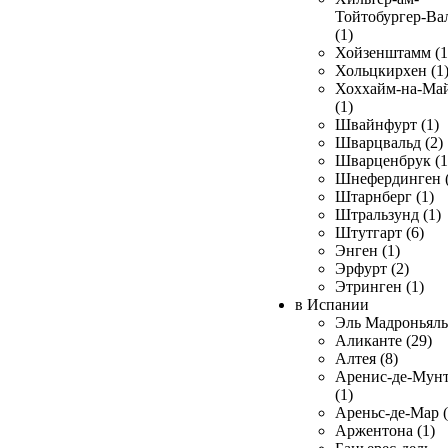
Тойтобургер-Ва
(1)
Хойзенштамм (1
Хольцкирхен (1
Хоххайм-на-Ма
(1)
Швайнфурт (1)
Шварцвальд (2)
Шварценбрук (1
Шнефердинген (
Штарнберг (1)
Штральзунд (1)
Штутгарт (6)
Энген (1)
Эрфурт (2)
Этринген (1)
в Испании
Эль Мадроньяль 
Аликанте (29)
Алтея (8)
Аренис-де-Мун
(1)
Ареньс-де-Мар (
Аржентона (1)