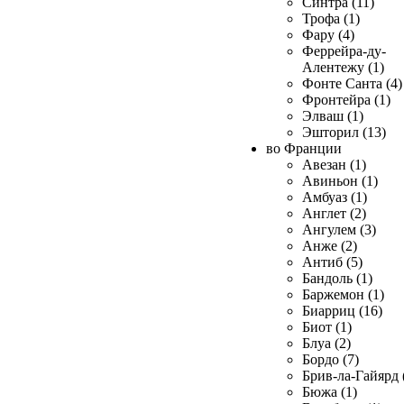
Синтра (11)
Трофа (1)
Фару (4)
Феррейра-ду-
Алентежу (1)
Фонте Санта (4)
Фронтейра (1)
Элваш (1)
Эшторил (13)
во Франции
Авезан (1)
Авиньон (1)
Амбуаз (1)
Англет (2)
Ангулем (3)
Анже (2)
Антиб (5)
Бандоль (1)
Баржемон (1)
Биарриц (16)
Биот (1)
Блуа (2)
Бордо (7)
Брив-ла-Гайярд 
Бюжа (1)