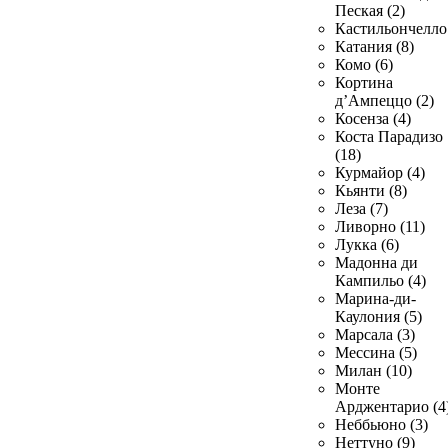
Пеская (2)
Кастильончелло 
Катания (8)
Комо (6)
Кортина
д’Ампеццо (2)
Косенза (4)
Коста Парадизо
(18)
Курмайор (4)
Кьянти (8)
Леза (7)
Ливорно (11)
Лукка (6)
Мадонна ди
Кампильо (4)
Марина-ди-
Каулония (5)
Марсала (3)
Мессина (5)
Милан (10)
Монте
Арджентарио (4
Неббьюно (3)
Неттуно (9)