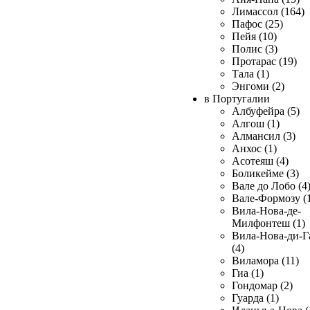
Лимассол (164)
Пафос (25)
Пейя (10)
Полис (3)
Протарас (19)
Тала (1)
Энгоми (2)
в Португалии
Албуфейра (5)
Алгош (1)
Алмансил (3)
Анхос (1)
Асотеяш (4)
Боликейме (3)
Вале до Лобо (4
Вале-Формозу (
Вила-Нова-де-
Милфонтеш (1)
Вила-Нова-ди-Г
(4)
Виламора (11)
Гиа (1)
Гондомар (2)
Гуарда (1)