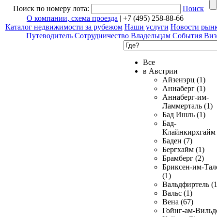
Поиск по номеру лота:
Поиск
О компании, схема проезда
| +7 (495) 258-88-66
Каталог недвижимости за рубежом
Наши услуги
Новости рын
Путеводитель
Сотрудничество
Владельцам
События
Виз
Все
в Австрии
Айзенэрц (1)
Аннаберг (1)
Аннаберг-им-
Ламмерталь (1)
Бад Ишль (1)
Бад-
Клайнкирхгайм 
Баден (7)
Бергхайм (1)
Брамберг (2)
Бриксен-им-Тал
(1)
Вальдфиртель (1
Вальс (1)
Вена (67)
Гойнг-ам-Вильд