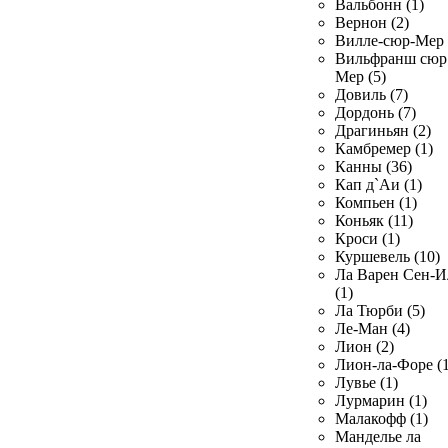
Вальбонн (1)
Вернон (2)
Вилле-сюр-Мер 
Вильфранш сюр
Мер (5)
Довиль (7)
Дордонь (7)
Драгиньян (2)
Камбремер (1)
Канны (36)
Кап д`Аи (1)
Компьен (1)
Коньяк (11)
Кроси (1)
Куршевель (10)
Ла Варен Сен-И
(1)
Ла Тюрби (5)
Ле-Ман (4)
Лион (2)
Лион-ла-Форе (1
Лувье (1)
Лурмарин (1)
Малакофф (1)
Манделье ла