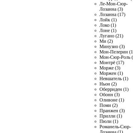
Ле-Мон-Сюр-
Лозанна (3)
Лозанна (17)
Лойк (1)
Локо (1)
Лоне (1)
Лугано (21)
Ми (2)
Минузио (3)
Мон-Пелерин (1
Мон-Сюр-Роль (
Монтрё (17)
Морже (3)
Моржен (1)
Невшатель (1)
Ньон (2)
Оберриден (1)
Обонн (3)
Оливоне (1)
Поми (2)
Пранжен (3)
Прилли (1)
Пюли (1)
Романель-Сюр-
Лозанна (1)