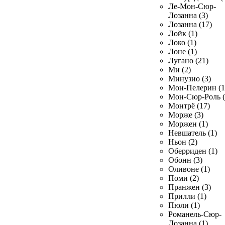
Ле-Мон-Сюр-
Лозанна (3)
Лозанна (17)
Лойк (1)
Локо (1)
Лоне (1)
Лугано (21)
Ми (2)
Минузио (3)
Мон-Пелерин (1
Мон-Сюр-Роль (
Монтрё (17)
Морже (3)
Моржен (1)
Невшатель (1)
Ньон (2)
Оберриден (1)
Обонн (3)
Оливоне (1)
Поми (2)
Пранжен (3)
Прилли (1)
Пюли (1)
Романель-Сюр-
Лозанна (1)