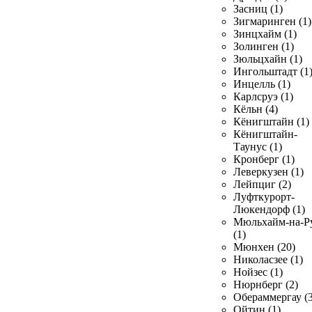
Засниц (1)
Зигмаринген (1)
Зинцхайм (1)
Золинген (1)
Зюльцхайн (1)
Ингольштадт (1
Инцелль (1)
Карлсруэ (1)
Кёльн (4)
Кёнигштайн (1)
Кёнигштайн-
Таунус (1)
Кронберг (1)
Леверкузен (1)
Лейпциг (2)
Луфткурорт-
Люкендорф (1)
Мюльхайм-на-Р
(1)
Мюнхен (20)
Николасзее (1)
Нойзес (1)
Нюрнберг (2)
Обераммергау (3
Ойтин (1)