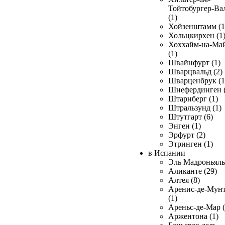
Тойтобургер-Ва
(1)
Хойзенштамм (1
Хольцкирхен (1
Хоххайм-на-Ма
(1)
Швайнфурт (1)
Шварцвальд (2)
Шварценбрук (1
Шнефердинген (
Штарнберг (1)
Штральзунд (1)
Штутгарт (6)
Энген (1)
Эрфурт (2)
Этринген (1)
в Испании
Эль Мадроньяль 
Аликанте (29)
Алтея (8)
Аренис-де-Мун
(1)
Ареньс-де-Мар (
Аржентона (1)