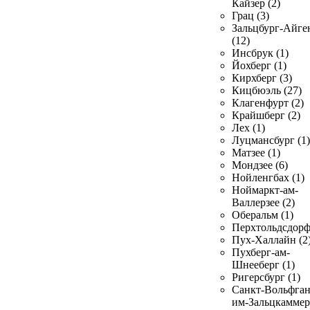
Кайзер (2)
Грац (3)
Зальцбург-Айге
(12)
Инсбрук (1)
Йохберг (1)
Кирхберг (3)
Кицбюэль (27)
Клагенфурт (2)
Крайшберг (2)
Лех (1)
Луцмансбург (1)
Матзее (1)
Мондзее (6)
Нойленгбах (1)
Ноймаркт-ам-
Валлерзее (2)
Оберальм (1)
Перхтольдсдорф
Пух-Халлайн (2
Пухберг-ам-
Шнееберг (1)
Ригерсбург (1)
Санкт-Вольфган
им-Зальцкаммер