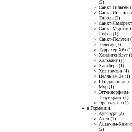
(2)
Санкт-Гильген (
Санкт-Иоганн-и
Тироль (2)
Санкт-Ламбрехт 
Санкт-Мартин-б
Лофер (1)
Санкт-Пёльтен (
Тальгау (1)
Туррахер Хёэ (1
Хайлигенблут (
Хальванг (1)
Хартберг (1)
Хоэнтауэрн (4)
Целль-ам-Зе (1)
Штадль-ан-дер-
Мур (1)
Эггендорф-им-
Траункрайс (1)
Эренхаузен (1)
в Германии
Аугсбург (2)
Ахен (1)
Ашау-им-Кимга
(2)