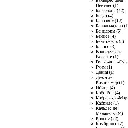
Баньерес-дель-
Пенедес (1)
Барселона (42)
Бегур (4)
Бенаавис (12)
Бенальмадена (1
Бенидорм (5)
Бениса (4)
Бенитачель (3)
Бланес (3)
Валь-де-Сан-
Висенте (1)
Гольф-дель-Сур 
Гуим (1)
Дения (1)
Деэса де
Кампоамор (1)
Ибица (4)
Кабо Роч (4)
Кабрера-де-Мар 
Кабрилс (1)
Кальдас-де-
Малавелья (4)
Кальпе (22)
Камбрильс (2)