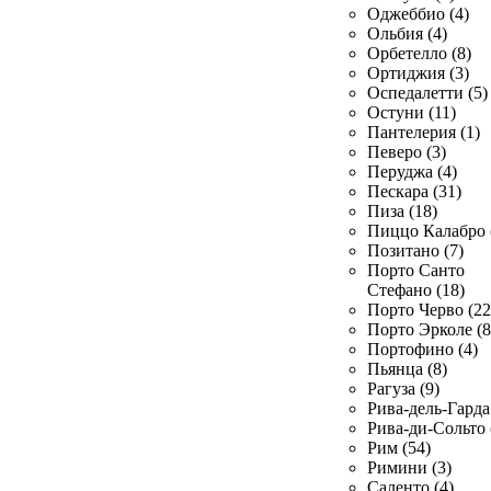
Оджеббио (4)
Ольбия (4)
Орбетелло (8)
Ортиджия (3)
Оспедалетти (5)
Остуни (11)
Пантелерия (1)
Певеро (3)
Перуджа (4)
Пескара (31)
Пиза (18)
Пиццо Калабро 
Позитано (7)
Порто Санто
Стефано (18)
Порто Черво (22
Порто Эрколе (8
Портофино (4)
Пьянца (8)
Рагуза (9)
Рива-дель-Гарда 
Рива-ди-Сольто 
Рим (54)
Римини (3)
Саленто (4)