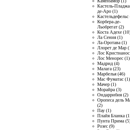
Кампоамор (1)
Кастель-Пладжа
де-Аро (1)
Кастельдефельс 
Корбера-де-
Льобрегат (2)
Коста Адехе (10
Ла Сения (1)
Ла-Оротава (1)
Ллорет де Мар (
Лос Кристианос 
Лос Менорес (1)
Мадрид (4)
Малага (23)
Марбелья (46)
Мас Фуматас (1)
Мачер (1)
Морайра (3)
Ондаррибия (2)
Оропеса дель М
(2)
Пау (1)
Плайя Бланка (1
Пунта Прима (5
Розес (9)