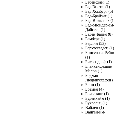
Бабенсхам (1)
Бад Висзее (1)
Бад Хомбург (5)
Бад-Брайзиг (1)
Бад-Вильснак (1
Бад-Мюндер-ам
Дайстер (1)
Баден-Баден (8)
Бамберг (1)
Берлин (53)
Берхтесгаден (1)
Бинген-на-Рейн
(1)
Биссендорф (1)
Бланкенфельде-
Малов (1)
Бодман-
Людвигсхафен (
Бонн (1)
Бремен (4)
Бризеланг (1)
Буденхайм (1)
Бухгольц (1)
Вайден (1)
Ванген-им-