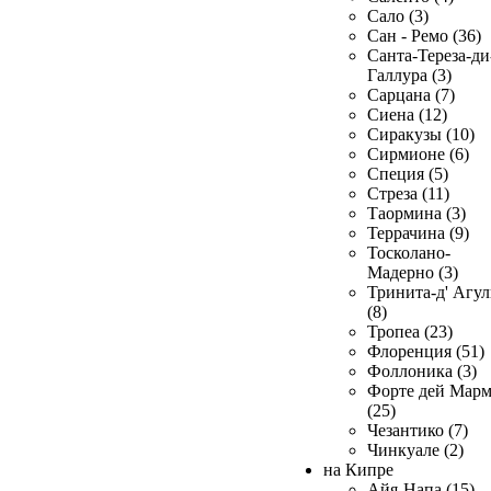
Сало (3)
Сан - Ремо (36)
Санта-Тереза-ди
Галлура (3)
Сарцана (7)
Сиена (12)
Сиракузы (10)
Сирмионе (6)
Специя (5)
Стреза (11)
Таормина (3)
Террачина (9)
Тосколано-
Мадерно (3)
Тринита-д' Агул
(8)
Тропеа (23)
Флоренция (51)
Фоллоника (3)
Форте дей Мар
(25)
Чезантико (7)
Чинкуале (2)
на Кипре
Айя-Напа (15)