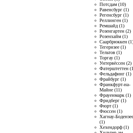
Потсдам (10)
Равенсбург (1)
Регенсбург (1)
Реллинген (1)
Ремшайд (1)
Розенгартен (2)
Розенхайм (1)
Саарбрюккен (1
Тегернзее (1)
Тельтов (1)
Торгау (1)
Унтервёссен (2)
Фатерштеттен (1
Фельдафинг (1)
Фрайбург (1)
Франкфурт-на-
Майне (11)
Фрауенмарк (1)
Фридберг (1)
Фюрт (1)
Фюссен (1)
Хагнау-Бодензе
(1)
Хехендорф (1)
Хильтер-ам-