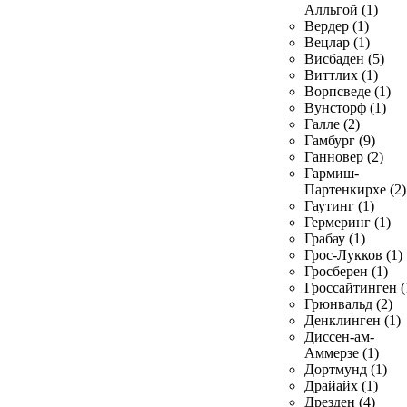
Алльгой (1)
Вердер (1)
Вецлар (1)
Висбаден (5)
Виттлих (1)
Ворпсведе (1)
Вунсторф (1)
Галле (2)
Гамбург (9)
Ганновер (2)
Гармиш-
Партенкирхе (2)
Гаутинг (1)
Гермеринг (1)
Грабау (1)
Грос-Лукков (1)
Гросберен (1)
Гроссайтинген (
Грюнвальд (2)
Денклинген (1)
Диссен-ам-
Аммерзе (1)
Дортмунд (1)
Драйайх (1)
Дрезден (4)