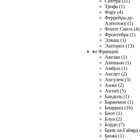
Синтра (11)
Трофа (1)
Фару (4)
Феррейра-ду-
Алентежу (1)
Фонте Санта (4)
Фронтейра (1)
Элваш (1)
Эшторил (13)
во Франции
Авезан (1)
Авиньон (1)
Амбуаз (1)
Англет (2)
Ангулем (3)
Анже (2)
Антиб (5)
Бандоль (1)
Баржемон (1)
Биарриц (16)
Биот (1)
Блуа (2)
Бордо (7)
Брив-ла-Гайярд 
Бюжа (1)