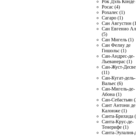
Рок Дэль Конде 
Росас (4)
Рохалес (1)
Сагаро (1)
Сан Августин (1
Сан Евгенио Ал
(5)
Сан Мигель (1)
Сан Фелиу де
Гишольс (1)
Сан-Андрес-де-
Льеванерас (1)
Сан-Жуст-Десве
(11)
Сан-Кугат-дель-
Вальес (6)
Сан-Мигель-де-
Абона (1)
Сан-Себастьян (
Сант Антони де
Калонже (1)
Санта-Брихида (
Санта-Крус-де-
Тенерифе (1)
Санта-Эулалия-д