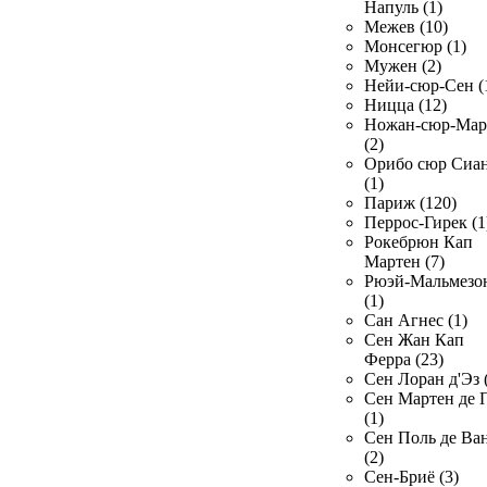
Напуль (1)
Межев (10)
Монсегюр (1)
Мужен (2)
Нейи-сюр-Сен (
Ницца (12)
Ножан-сюр-Ма
(2)
Орибо сюр Сиа
(1)
Париж (120)
Перрос-Гирек (1
Рокебрюн Кап
Мартен (7)
Рюэй-Мальмезо
(1)
Сан Агнес (1)
Сен Жан Кап
Ферра (23)
Сен Лоран д'Эз 
Сен Мартен де 
(1)
Сен Поль де Ва
(2)
Сен-Бриё (3)