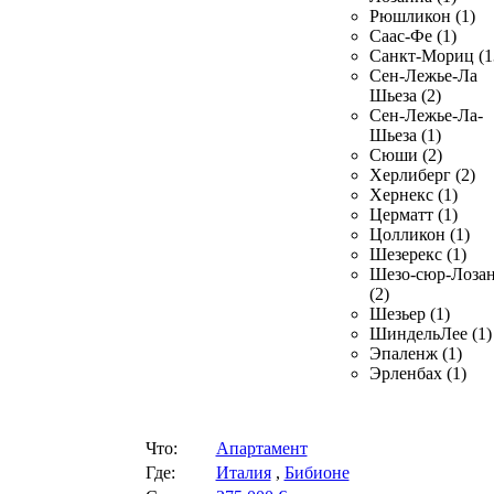
Рюшликон (1)
Саас-Фе (1)
Санкт-Мориц (1
Сен-Лежье-Ла
Шьеза (2)
Сен-Лежье-Ла-
Шьеза (1)
Сюши (2)
Херлиберг (2)
Хернекс (1)
Церматт (1)
Цолликон (1)
Шезерекс (1)
Шезо-сюр-Лоза
(2)
Шезьер (1)
ШиндельЛее (1)
Эпаленж (1)
Эрленбах (1)
Что:
Апартамент
Где:
Италия
,
Бибионе