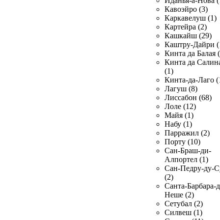
Иданья-а-Нова (
Кавоэйро (3)
Каркавелуш (1)
Картейра (2)
Кашкайш (29)
Каштру-Дайри (
Кинта да Балая (
Кинта да Салин
(1)
Кинта-да-Лаго (
Лагуш (8)
Лиссабон (68)
Лоле (12)
Майя (1)
Набу (1)
Парражил (2)
Порту (10)
Сан-Браш-ди-
Алпортел (1)
Сан-Педру-ду-С
(2)
Санта-Барбара-д
Неше (2)
Сетубал (2)
Силвеш (1)