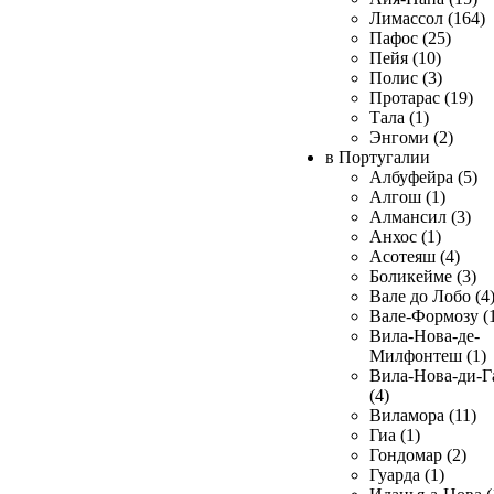
Лимассол (164)
Пафос (25)
Пейя (10)
Полис (3)
Протарас (19)
Тала (1)
Энгоми (2)
в Португалии
Албуфейра (5)
Алгош (1)
Алмансил (3)
Анхос (1)
Асотеяш (4)
Боликейме (3)
Вале до Лобо (4
Вале-Формозу (
Вила-Нова-де-
Милфонтеш (1)
Вила-Нова-ди-Г
(4)
Виламора (11)
Гиа (1)
Гондомар (2)
Гуарда (1)