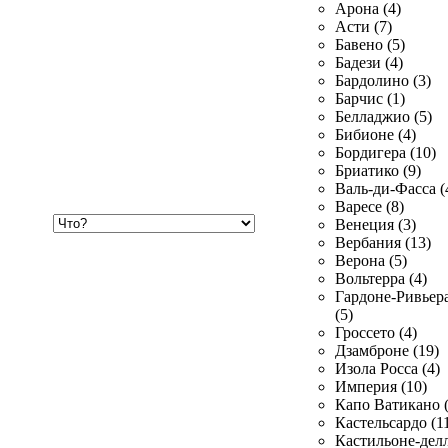
Арона (4)
Асти (7)
Бавено (5)
Бадези (4)
Бардолино (3)
Барчис (1)
Белладжио (5)
Бибионе (4)
Бордигера (10)
Бриатико (9)
Валь-ди-Фасса (
Варесе (8)
Хочу
Венеция (3)
купить
Вербания (13)
Верона (5)
Вольтерра (4)
Гардоне-Ривьер
(5)
Гроссето (4)
Дзамброне (19)
Изола Росса (4)
Империя (10)
Капо Ватикано (
Кастельсардо (1
Кастильоне-делл