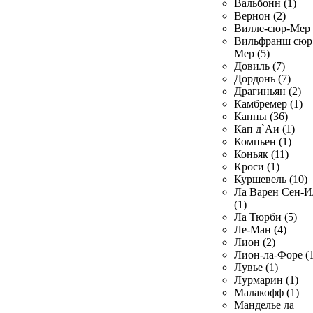
Вальбонн (1)
Вернон (2)
Вилле-сюр-Мер 
Вильфранш сюр
Мер (5)
Довиль (7)
Дордонь (7)
Драгиньян (2)
Камбремер (1)
Канны (36)
Кап д`Аи (1)
Компьен (1)
Коньяк (11)
Кроси (1)
Куршевель (10)
Ла Варен Сен-И
(1)
Ла Тюрби (5)
Ле-Ман (4)
Лион (2)
Лион-ла-Форе (1
Лувье (1)
Лурмарин (1)
Малакофф (1)
Манделье ла