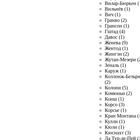
Вилар-Бюркен (
Вильнёв (1)
Вич (1)
Гранво (2)
Грансон (1)
Гштад (4)
Давос (1)
Женева (9)
Жентод (1)
Жингэн (2)
Жутан-Мезери (
Зеналь (1)
Каруж (1)
Коллонж-Бельр
(2)
Колони (5)
Комюньи (2)
Конш (1)
Корсо (3)
Корсье (1)
Кран Монтана (
Кулли (1)
Кюли (1)
Кюснахт (3)
Ла Тур-де-Пей (