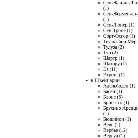
Сен-Жан-де-Лю
(1)
Сен-Жермен-ан
(1)
Сен-Люнер (1)
Сен-Тропе (1)
Сорт-Осгор (1)
Теуль-Сюр-Мер 
Тулуза (3)
Тур (2)
Шартр (1)
Шатору (1)
Эз (11)
Этрета (1)
в Швейцарии
Адельбоден (1)
Басен (1)
Блоне (5)
Бриссаго (1)
Брусино Арсиц
(1)
Бюшийон (1)
Веве (2)
Вербье (12)
Версуа (1)