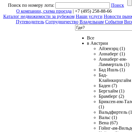
Поиск по номеру лота:
Поиск
О компании, схема проезда
| +7 (495) 258-88-66
Каталог недвижимости за рубежом
Наши услуги
Новости рын
Путеводитель
Сотрудничество
Владельцам
События
Виз
Все
в Австрии
Айзенэрц (1)
Аннаберг (1)
Аннаберг-им-
Ламмерталь (1)
Бад Ишль (1)
Бад-
Клайнкирхгайм 
Баден (7)
Бергхайм (1)
Брамберг (2)
Бриксен-им-Тал
(1)
Вальдфиртель (1
Вальс (1)
Вена (67)
Гойнг-ам-Вильд