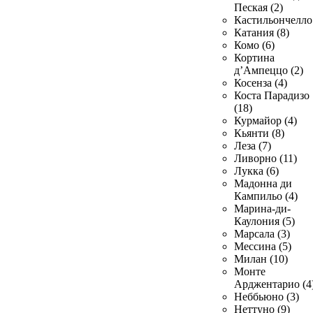
Пеская (2)
Кастильончелло 
Катания (8)
Комо (6)
Кортина
д’Ампеццо (2)
Косенза (4)
Коста Парадизо
(18)
Курмайор (4)
Кьянти (8)
Леза (7)
Ливорно (11)
Лукка (6)
Мадонна ди
Кампильо (4)
Марина-ди-
Каулония (5)
Марсала (3)
Мессина (5)
Милан (10)
Монте
Арджентарио (4
Неббьюно (3)
Неттуно (9)