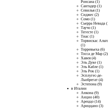
Ронсана (1)
Сантадер (1)
Севилья (1)
Сиджес (2)
Сомо (1)
Сьерра Невада (
Таучо (1)
Тегесте (1)
Тиас (1)
Торвискас Альт
(1)
Торревьеха (6)
Тосса де Мар (2)
Хавея (4)
Эль Дуке (1)
Эль Кабле (1)
Эль Рок (1)
Эсплугес-де-
Льобрегат (4)
Эстепона (9)
в Италии
Анкона (9)
Анцио (40)
Ареццо (14)
Ариццано (3)