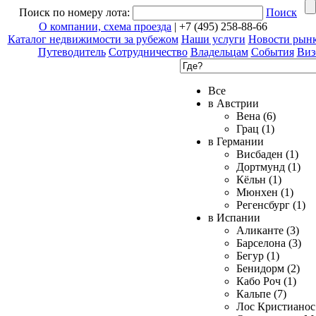
Поиск по номеру лота:
Поиск
О компании, схема проезда
| +7 (495) 258-88-66
Каталог недвижимости за рубежом
Наши услуги
Новости рын
Путеводитель
Сотрудничество
Владельцам
События
Виз
Все
в Австрии
Вена (6)
Грац (1)
в Германии
Висбаден (1)
Дортмунд (1)
Кёльн (1)
Мюнхен (1)
Регенсбург (1)
в Испании
Аликанте (3)
Барселона (3)
Бегур (1)
Бенидорм (2)
Кабо Роч (1)
Кальпе (7)
Лос Кристианос 