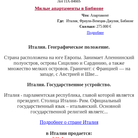
Лот ITA-8466S
Милые апартаменты в Бибионе
Что:
Апартамент
Где:
Италия, Фриули-Венеция-Джулия, Бибионе
Сколько:
275.000 €
Подробнее
Италия. Географическое положение.
Страна расположена на юге Европы. Занимает Апеннинский
полуостров, острова Сицилию и Сардинию, а также
множество мелких островов. Граничит: с Францией — на
западе, с Австрией и Шве...
Италия. Государственное устройство.
Италия - парламентская республика, главой которой является
президент. Столица Италии- Рим. Официальный
государственный язык – итальянский. Основной
государственной религией являетс...
Подробнее о стране Италия
в Италии продается: