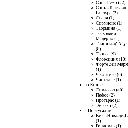
Сан - Ремо (22)
Санта-Тереза-ди
Галлура (2)
Сиена (1)
Сирмионе (1)
Таормина (1)
Тосколано-
Мадерно (1)
Тринита-д' Агул
(8)
Тропеа (9)
Флоренция (18)
Форте дей Мар
(1)
Чезантико (6)
Чинкуале (1)
на Кипре
Лимассол (40)
Пафос (2)
Протарас (1)
Энгоми (2)
в Португалии
Вила-Нова-ди-Г
(1)
Гондомар (1)