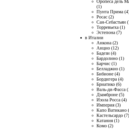
Оропеса дель М
(1)
Пунта Прима (4
Росас (2)
Сан-Себастьян (
Торревьеха (1)
Эстепона (7)
в Италии
Анкона (2)
Анцио (12)
Бадези (4)
Бардолино (1)
Барчис (1)
Белладжио (1)
Бибионе (4)
Бордигера (4)
Бриатико (6)
Валь-ди-Фасса (
Дзамброне (5)
Изола Росса (4)
Империя (3)
Капо Ватикано (
Кастельсардо (7
Катания (1)
Комо (2)