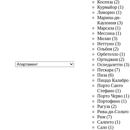
Косенза (2)
Курмайор (1)
Ливорно (1)
Марина-ди-
Каулония (3)
Марсала (1)
Мессина (1)
Милан (3)
Неттуно (3)
Ольбия (2)
Орбетелло (1)
Ортиджия (2)
Хочу
Оспедалетти (3)
купить
Пескара (7)
Пиза (6)
Пиццо Калабро 
Порто Санто
Стефано (1)
Порто Черво (1)
Портофино (1)
Рагуза (2)
Рива-ди-Сольто 
Рим (7)
Саленто (1)
Сало (1)