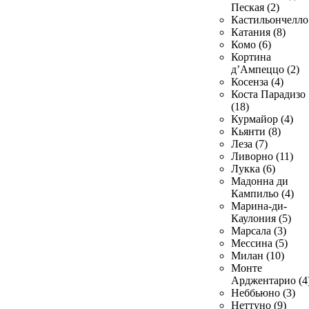
Пеская (2)
Кастильончелло 
Катания (8)
Комо (6)
Кортина
д’Ампеццо (2)
Косенза (4)
Коста Парадизо
(18)
Курмайор (4)
Кьянти (8)
Леза (7)
Ливорно (11)
Лукка (6)
Мадонна ди
Кампильо (4)
Марина-ди-
Каулония (5)
Марсала (3)
Мессина (5)
Милан (10)
Монте
Арджентарио (4
Неббьюно (3)
Неттуно (9)