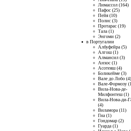
Лимассол (164)
Пафос (25)
Пейя (10)
Полис (3)
Протарас (19)
Тала (1)
Энгоми (2)
в Португалии
Албуфейра (5)
Алгош (1)
Алмансил (3)
Анхос (1)
Асотеяш (4)
Боликейме (3)
Вале до Лобо (4
Вале-Формозу (
Вила-Нова-де-
Милфонтеш (1)
Вила-Нова-ди-Г
(4)
Виламора (11)
Гиа (1)
Гондомар (2)
Гуарда (1)