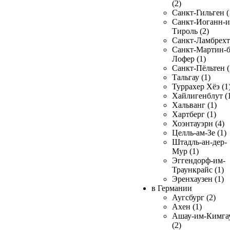
(2)
Санкт-Гильген (
Санкт-Иоганн-и
Тироль (2)
Санкт-Ламбрехт 
Санкт-Мартин-б
Лофер (1)
Санкт-Пёльтен (
Тальгау (1)
Туррахер Хёэ (1
Хайлигенблут (
Хальванг (1)
Хартберг (1)
Хоэнтауэрн (4)
Целль-ам-Зе (1)
Штадль-ан-дер-
Мур (1)
Эггендорф-им-
Траункрайс (1)
Эренхаузен (1)
в Германии
Аугсбург (2)
Ахен (1)
Ашау-им-Кимга
(2)