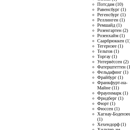
Потсдам (10)
Равенсбург (1)
Регенсбург (1)
Реллинген (1)
Ремшайд (1)
Розенгартен (2)
Розенхайм (1)
Саарбрюккен (1
Тегернзее (1)
Тельтов (1)
Торгау (1)
Унтервёссен (2)
Фатерштеттен (1
Фельдафинг (1)
Фрайбург (1)
Франкфурт-на-
Майне (11)
Фрауенмарк (1)
Фридберг (1)
Фюрт (1)
Фюссен (1)
Хагнау-Бодензе
(1)
Хехендорф (1)
Хильтер-ам-