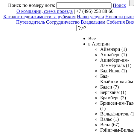
Поиск по номеру лота:
Поиск
О компании, схема проезда
| +7 (495) 258-88-66
Каталог недвижимости за рубежом
Наши услуги
Новости рын
Путеводитель
Сотрудничество
Владельцам
События
Виз
Все
в Австрии
Айзенэрц (1)
Аннаберг (1)
Аннаберг-им-
Ламмерталь (1)
Бад Ишль (1)
Бад-
Клайнкирхгайм 
Баден (7)
Бергхайм (1)
Брамберг (2)
Бриксен-им-Тал
(1)
Вальдфиртель (1
Вальс (1)
Вена (67)
Гойнг-ам-Вильд