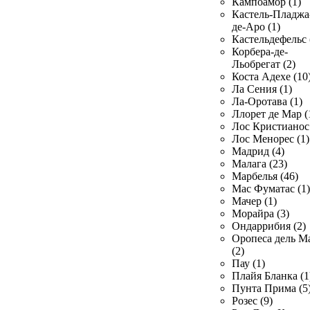
Кампоамор (1)
Кастель-Пладжа
де-Аро (1)
Кастельдефельс 
Корбера-де-
Льобрегат (2)
Коста Адехе (10
Ла Сения (1)
Ла-Оротава (1)
Ллорет де Мар (
Лос Кристианос 
Лос Менорес (1)
Мадрид (4)
Малага (23)
Марбелья (46)
Мас Фуматас (1)
Мачер (1)
Морайра (3)
Ондаррибия (2)
Оропеса дель М
(2)
Пау (1)
Плайя Бланка (1
Пунта Прима (5
Розес (9)