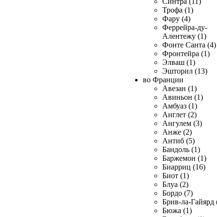
Синтра (11)
Трофа (1)
Фару (4)
Феррейра-ду-
Алентежу (1)
Фонте Санта (4)
Фронтейра (1)
Элваш (1)
Эшторил (13)
во Франции
Авезан (1)
Авиньон (1)
Амбуаз (1)
Англет (2)
Ангулем (3)
Анже (2)
Антиб (5)
Бандоль (1)
Баржемон (1)
Биарриц (16)
Биот (1)
Блуа (2)
Бордо (7)
Брив-ла-Гайярд 
Бюжа (1)