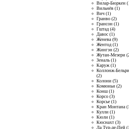
Вилар-Бюркен (
Вильнёв (1)
Вич (1)
Гранво (2)
Грансон (1)
Гштад (4)
Давос (1)
Женева (9)
Жентод (1)
Жингэн (2)
Жутан-Мезери (
Зеналь (1)
Каруж (1)
Коллонж-Бельр
(2)
Колони (5)
Комюньи (2)
Конш (1)
Корсо (3)
Корсье (1)
Кран Монтана (
Кулли (1)
Кюли (1)
Кюснахт (3)
Ла Тур-де-Пей (