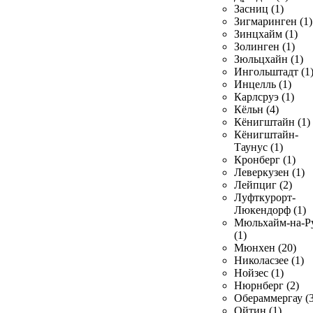
Засниц (1)
Зигмаринген (1)
Зинцхайм (1)
Золинген (1)
Зюльцхайн (1)
Ингольштадт (1
Инцелль (1)
Карлсруэ (1)
Кёльн (4)
Кёнигштайн (1)
Кёнигштайн-
Таунус (1)
Кронберг (1)
Леверкузен (1)
Лейпциг (2)
Луфткурорт-
Люкендорф (1)
Мюльхайм-на-Р
(1)
Мюнхен (20)
Николасзее (1)
Нойзес (1)
Нюрнберг (2)
Обераммергау (3
Ойтин (1)