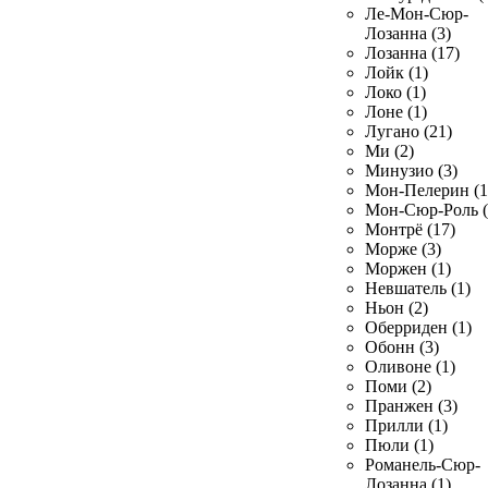
Ле-Мон-Сюр-
Лозанна (3)
Лозанна (17)
Лойк (1)
Локо (1)
Лоне (1)
Лугано (21)
Ми (2)
Минузио (3)
Мон-Пелерин (1
Мон-Сюр-Роль (
Монтрё (17)
Морже (3)
Моржен (1)
Невшатель (1)
Ньон (2)
Оберриден (1)
Обонн (3)
Оливоне (1)
Поми (2)
Пранжен (3)
Прилли (1)
Пюли (1)
Романель-Сюр-
Лозанна (1)