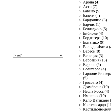
Арона (4)
Асти (7)
Бавено (5)
Бадези (4)
Бардолино (3)
Барчис (1)
Белладжио (5)
Бибионе (4)
Бордигера (10)
Бриатико (9)
Валь-ди-Фасса (
Варесе (8)
Хочу
Венеция (3)
купить
Вербания (13)
Верона (5)
Вольтерра (4)
Гардоне-Ривьер
(5)
Гроссето (4)
Дзамброне (19)
Изола Росса (4)
Империя (10)
Капо Ватикано (
Кастельсардо (1
Кастильоне-делл