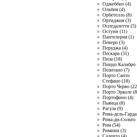
Оджеббио (4)
Ольбия (4)
Орбетелло (8)
Ортиджия (3)
Оспедалетти (5)
Остуни (11)
Пантелерия (1)
Певеро (3)
Перуджа (4)
Пескара (31)
Пиза (18)
Пиццо Калабро 
Позитано (7)
Порто Санто
Стефано (18)
Порто Черво (22
Порто Эрколе (8
Портофино (4)
Пьянца (8)
Рагуза (9)
Рива-дель-Гарда 
Рива-ди-Сольто 
Рим (54)
Римини (3)
Саленто (4)