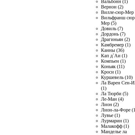
Вальбонн (1)
Вернон (2)
Вилле-сюр-Мер 
Вильфранш сюр
Мер (5)
Довиль (7)
Дордонь (7)
Драгиньян (2)
Камбремер (1)
Канны (36)
Кап д`Аи (1)
Компьен (1)
Коньяк (11)
Кроси (1)
Куршевель (10)
Ла Варен Сен-И
(1)
Ла Тюрби (5)
Ле-Ман (4)
Лион (2)
Лион-ла-Форе (1
Лувье (1)
Лурмарин (1)
Малакофф (1)
Манделье ла