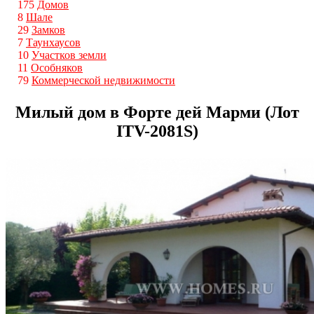
175
Домов
8
Шале
29
Замков
7
Таунхаусов
10
Участков земли
11
Особняков
79
Коммерческой недвижимости
Милый дом в Форте дей Марми (Лот
ITV-2081S)