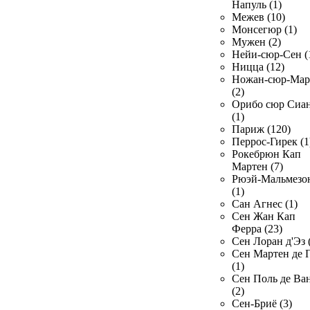
Напуль (1)
Межев (10)
Монсегюр (1)
Мужен (2)
Нейи-сюр-Сен (
Ницца (12)
Ножан-сюр-Ма
(2)
Орибо сюр Сиа
(1)
Париж (120)
Перрос-Гирек (1
Рокебрюн Кап
Мартен (7)
Рюэй-Мальмезо
(1)
Сан Агнес (1)
Сен Жан Кап
Ферра (23)
Сен Лоран д'Эз 
Сен Мартен де 
(1)
Сен Поль де Ва
(2)
Сен-Бриё (3)