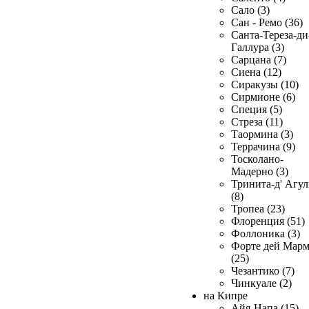
Сало (3)
Сан - Ремо (36)
Санта-Тереза-ди
Галлура (3)
Сарцана (7)
Сиена (12)
Сиракузы (10)
Сирмионе (6)
Специя (5)
Стреза (11)
Таормина (3)
Террачина (9)
Тосколано-
Мадерно (3)
Тринита-д' Агул
(8)
Тропеа (23)
Флоренция (51)
Фоллоника (3)
Форте дей Мар
(25)
Чезантико (7)
Чинкуале (2)
на Кипре
Айя-Напа (15)