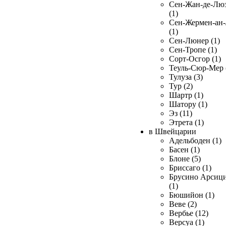
Сен-Жан-де-Лю
(1)
Сен-Жермен-ан
(1)
Сен-Люнер (1)
Сен-Тропе (1)
Сорт-Осгор (1)
Теуль-Сюр-Мер 
Тулуза (3)
Тур (2)
Шартр (1)
Шатору (1)
Эз (11)
Этрета (1)
в Швейцарии
Адельбоден (1)
Басен (1)
Блоне (5)
Бриссаго (1)
Брусино Арсиц
(1)
Бюшийон (1)
Веве (2)
Вербье (12)
Версуа (1)