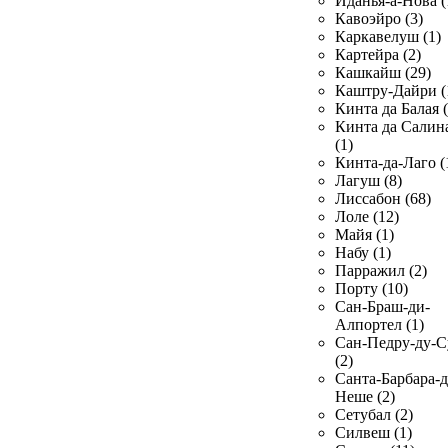
Иданья-а-Нова (
Кавоэйро (3)
Каркавелуш (1)
Картейра (2)
Кашкайш (29)
Каштру-Дайри (
Кинта да Балая (
Кинта да Салин
(1)
Кинта-да-Лаго (
Лагуш (8)
Лиссабон (68)
Лоле (12)
Майя (1)
Набу (1)
Парражил (2)
Порту (10)
Сан-Браш-ди-
Алпортел (1)
Сан-Педру-ду-С
(2)
Санта-Барбара-д
Неше (2)
Сетубал (2)
Силвеш (1)