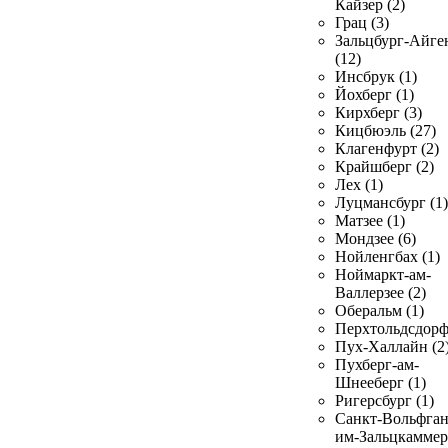
Кайзер (2)
Грац (3)
Зальцбург-Айге
(12)
Инсбрук (1)
Йохберг (1)
Кирхберг (3)
Кицбюэль (27)
Клагенфурт (2)
Крайшберг (2)
Лех (1)
Луцмансбург (1)
Матзее (1)
Мондзее (6)
Нойленгбах (1)
Ноймаркт-ам-
Валлерзее (2)
Оберальм (1)
Перхтольдсдорф
Пух-Халлайн (2
Пухберг-ам-
Шнееберг (1)
Ригерсбург (1)
Санкт-Вольфган
им-Зальцкаммер