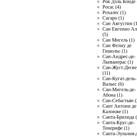
Рок Дэль Конде 
Росас (4)
Рохалес (1)
Сагаро (1)
Сан Августин (1
Сан Евгенио Ал
(5)
Сан Мигель (1)
Сан Фелиу де
Гишольс (1)
Сан-Андрес-де-
Льеванерас (1)
Сан-Жуст-Десве
(11)
Сан-Кугат-дель-
Вальес (6)
Сан-Мигель-де-
Абона (1)
Сан-Себастьян (
Сант Антони де
Калонже (1)
Санта-Брихида (
Санта-Крус-де-
Тенерифе (1)
Санта-Эулалия-д