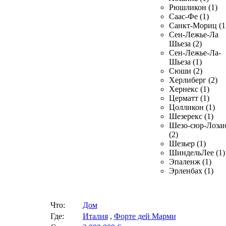
Рюшликон (1)
Саас-Фе (1)
Санкт-Мориц (1
Сен-Лежье-Ла
Шьеза (2)
Сен-Лежье-Ла-
Шьеза (1)
Сюши (2)
Херлиберг (2)
Хернекс (1)
Церматт (1)
Цолликон (1)
Шезерекс (1)
Шезо-сюр-Лоза
(2)
Шезьер (1)
ШиндельЛее (1)
Эпаленж (1)
Эрленбах (1)
Что:
Дом
Где:
Италия
,
Форте дей Марми