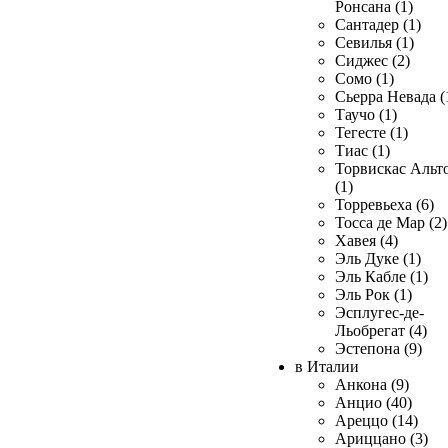
Ронсана (1)
Сантадер (1)
Севилья (1)
Сиджес (2)
Сомо (1)
Сьерра Невада (
Таучо (1)
Тегесте (1)
Тиас (1)
Торвискас Альт
(1)
Торревьеха (6)
Тосса де Мар (2)
Хавея (4)
Эль Дуке (1)
Эль Кабле (1)
Эль Рок (1)
Эсплугес-де-
Льобрегат (4)
Эстепона (9)
в Италии
Анкона (9)
Анцио (40)
Ареццо (14)
Ариццано (3)