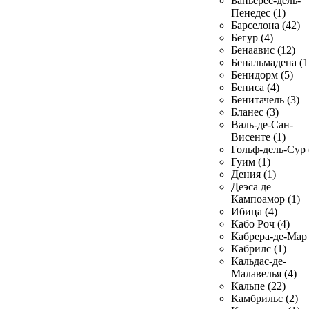
Баньерес-дель-
Пенедес (1)
Барселона (42)
Бегур (4)
Бенаавис (12)
Бенальмадена (1
Бенидорм (5)
Бениса (4)
Бенитачель (3)
Бланес (3)
Валь-де-Сан-
Висенте (1)
Гольф-дель-Сур 
Гуим (1)
Дения (1)
Деэса де
Кампоамор (1)
Ибица (4)
Кабо Роч (4)
Кабрера-де-Мар 
Кабрилс (1)
Кальдас-де-
Малавелья (4)
Кальпе (22)
Камбрильс (2)