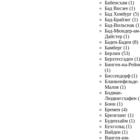
Бабенсхам (1)
Бад Висзее (1)
Бад Хомбург (5)
Бад-Брайзиг (1)
Бад-Вильснак (1
Бад-Мюндер-ам
Дайстер (1)
Баден-Баден (8)
Бамберг (1)
Берлин (53)
Берхтесгаден (1)
Бинген-на-Рейн
(1)
Биссендорф (1)
Бланкенфельде-
Малов (1)
Бодман-
Людвигсхафен (
Бонн (1)
Бремен (4)
Бризеланг (1)
Буденхайм (1)
Бухгольц (1)
Вайден (1)
Ванген-им-