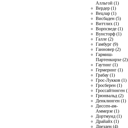
Алльгой (1)
Вердер (1)
Вецлар (1)
Висбаден (5)
Виттлих (1)
Ворпсведе (1)
Вунсторф (1)
Галле (2)
Гамбург (9)
Ганновер (2)
Гармиш-
Партенкирхе (2)
Гаутинг (1)
Гермеринг (1)
Грабау (1)
Грос-Лукков (1)
Гросберен (1)
Гроссайтинген (
Грюнвальд (2)
Денклинген (1)
Диссен-ам-
Аммерзе (1)
Дортмунд (1)
Драйайх (1)
Дрезден (4)