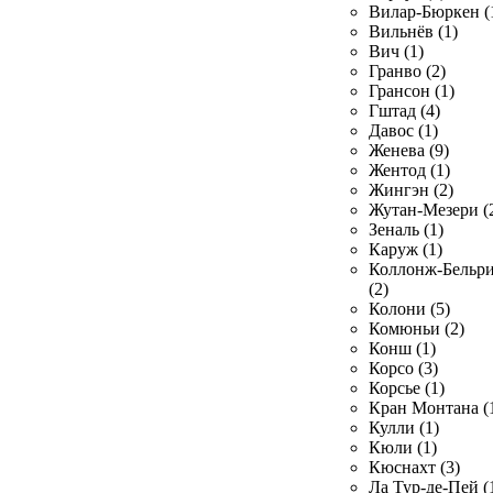
Вилар-Бюркен (
Вильнёв (1)
Вич (1)
Гранво (2)
Грансон (1)
Гштад (4)
Давос (1)
Женева (9)
Жентод (1)
Жингэн (2)
Жутан-Мезери (
Зеналь (1)
Каруж (1)
Коллонж-Бельр
(2)
Колони (5)
Комюньи (2)
Конш (1)
Корсо (3)
Корсье (1)
Кран Монтана (
Кулли (1)
Кюли (1)
Кюснахт (3)
Ла Тур-де-Пей (