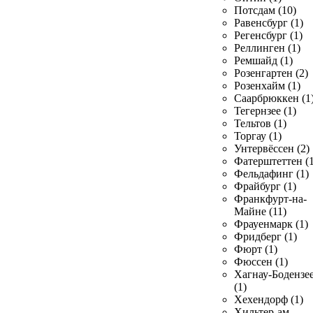
Потсдам (10)
Равенсбург (1)
Регенсбург (1)
Реллинген (1)
Ремшайд (1)
Розенгартен (2)
Розенхайм (1)
Саарбрюккен (1
Тегернзее (1)
Тельтов (1)
Торгау (1)
Унтервёссен (2)
Фатерштеттен (1
Фельдафинг (1)
Фрайбург (1)
Франкфурт-на-
Майне (11)
Фрауенмарк (1)
Фридберг (1)
Фюрт (1)
Фюссен (1)
Хагнау-Бодензе
(1)
Хехендорф (1)
Хильтер-ам-