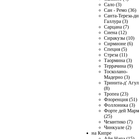
Сало (3)
Сан - Ремо (36)
Санта-Тереза-ди
Галлура (3)
Сарцана (7)
Сиена (12)
Сиракузы (10)
Сирмионе (6)
Специя (5)
Стреза (11)
Таормина (3)
Террачина (9)
Тосколано-
Мадерно (3)
Тринита-д' Агул
(8)
Тропеа (23)
Флоренция (51)
Фоллоника (3)
Форте дей Мар
(25)
Чезантико (7)
Чинкуале (2)
на Кипре
Айя-Напа (15)