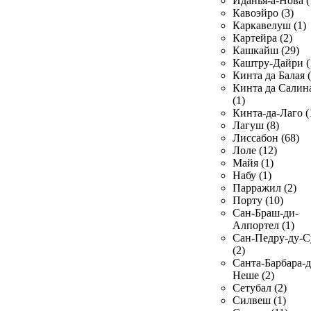
Иданья-а-Нова (
Кавоэйро (3)
Каркавелуш (1)
Картейра (2)
Кашкайш (29)
Каштру-Дайри (
Кинта да Балая (
Кинта да Салин
(1)
Кинта-да-Лаго (
Лагуш (8)
Лиссабон (68)
Лоле (12)
Майя (1)
Набу (1)
Парражил (2)
Порту (10)
Сан-Браш-ди-
Алпортел (1)
Сан-Педру-ду-С
(2)
Санта-Барбара-д
Неше (2)
Сетубал (2)
Силвеш (1)