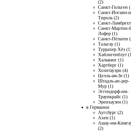
(2)
Санкт-Гильген (
Санкт-Иоганн-и
Тироль (2)
Санкт-Ламбрехт 
Санкт-Мартин-б
Лофер (1)
Санкт-Пёльтен (
Тальгау (1)
Туррахер Хёэ (1
Хайлигенблут (
Хальванг (1)
Хартберг (1)
Хоэнтауэрн (4)
Целль-ам-Зе (1)
Штадль-ан-дер-
Мур (1)
Эггендорф-им-
Траункрайс (1)
Эренхаузен (1)
в Германии
Аугсбург (2)
Ахен (1)
Ашау-им-Кимга
(2)