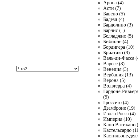
Арона (4)
Асти (7)
Бавено (5)
Бадези (4)
Бардолино (3)
Барчис (1)
Белладжио (5)
Бибионе (4)
Бордигера (10)
Бриатико (9)
Валь-ди-Фасса (
Варесе (8)
Хочу
Венеция (3)
купить
Вербания (13)
Верона (5)
Вольтерра (4)
Гардоне-Ривьер
(5)
Гроссето (4)
Дзамброне (19)
Изола Росса (4)
Империя (10)
Капо Ватикано (
Кастельсардо (1
Кастильоне-делл