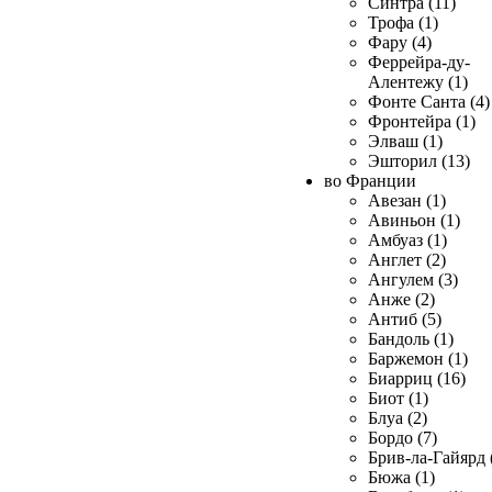
Синтра (11)
Трофа (1)
Фару (4)
Феррейра-ду-
Алентежу (1)
Фонте Санта (4)
Фронтейра (1)
Элваш (1)
Эшторил (13)
во Франции
Авезан (1)
Авиньон (1)
Амбуаз (1)
Англет (2)
Ангулем (3)
Анже (2)
Антиб (5)
Бандоль (1)
Баржемон (1)
Биарриц (16)
Биот (1)
Блуа (2)
Бордо (7)
Брив-ла-Гайярд 
Бюжа (1)