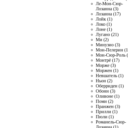
Ле-Мон-Сюр-
Лозанна (3)
Лозанна (17)
Лойк (1)
Локо (1)
Лоне (1)
Лугано (21)
Ми (2)
Минузио (3)
Мон-Пелерин (1
Мон-Сюр-Роль (
Монтрё (17)
Морже (3)
Моржен (1)
Невшатель (1)
Ньон (2)
Оберриден (1)
Обонн (3)
Оливоне (1)
Поми (2)
Пранжен (3)
Прилли (1)
Пюли (1)
Романель-Сюр-
Лозанна (1)