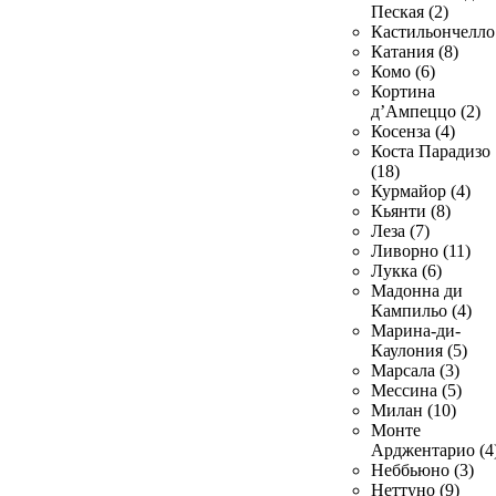
Пеская (2)
Кастильончелло 
Катания (8)
Комо (6)
Кортина
д’Ампеццо (2)
Косенза (4)
Коста Парадизо
(18)
Курмайор (4)
Кьянти (8)
Леза (7)
Ливорно (11)
Лукка (6)
Мадонна ди
Кампильо (4)
Марина-ди-
Каулония (5)
Марсала (3)
Мессина (5)
Милан (10)
Монте
Арджентарио (4
Неббьюно (3)
Неттуно (9)