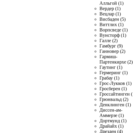
Алльгой (1)
Вердер (1)
Вецлар (1)
Висбаден (5)
Виттлих (1)
Ворпсведе (1)
Вунсторф (1)
Галле (2)
Гамбург (9)
Ганновер (2)
Гармиш-
Партенкирхе (2)
Гаутинг (1)
Гермеринг (1)
Грабау (1)
Грос-Лукков (1)
Гросберен (1)
Гроссайтинген (
Грюнвальд (2)
Денклинген (1)
Диссен-ам-
Аммерзе (1)
Дортмунд (1)
Драйайх (1)
Дрезден (4)