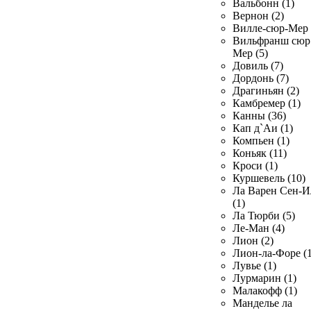
Вальбонн (1)
Вернон (2)
Вилле-сюр-Мер 
Вильфранш сюр
Мер (5)
Довиль (7)
Дордонь (7)
Драгиньян (2)
Камбремер (1)
Канны (36)
Кап д`Аи (1)
Компьен (1)
Коньяк (11)
Кроси (1)
Куршевель (10)
Ла Варен Сен-И
(1)
Ла Тюрби (5)
Ле-Ман (4)
Лион (2)
Лион-ла-Форе (1
Лувье (1)
Лурмарин (1)
Малакофф (1)
Манделье ла