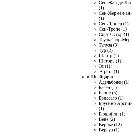
Сен-Жан-де-Лю
(1)
Сен-Жермен-ан
(1)
Сен-Люнер (1)
Сен-Тропе (1)
Сорт-Осгор (1)
Теуль-Сюр-Мер 
Тулуза (3)
Тур (2)
Шартр (1)
Шатору (1)
Эз (11)
Этрета (1)
в Швейцарии
Адельбоден (1)
Басен (1)
Блоне (5)
Бриссаго (1)
Брусино Арсиц
(1)
Бюшийон (1)
Веве (2)
Вербье (12)
Версуа (1)