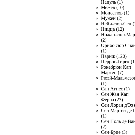
Напуль (1)
Межев (10)
Монсегюр (1)
Мужен (2)
Нейи-сюр-Сен (
Ницца (12)
Ножан-сюр-Ма
(2)
Орибо сюр Сиа
(1)
Париж (120)
Перрос-Гирек (1
Рокебрюн Кап
Мартен (7)
Рюэй-Мальмезо
(1)
Сан Агнес (1)
Сен Жан Кап
Ферра (23)
Сен Лоран д'Эз 
Сен Мартен де 
(1)
Сен Поль де Ва
(2)
Сен-Бриё (3)