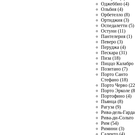
Оджеббио (4)
Ольбия (4)
Орбетелло (8)
Ортиджия (3)
Оспедалетти (5)
Остуни (11)
Пантелерия (1)
Певеро (3)
Перуджа (4)
Пескара (31)
Пиза (18)
Пиццо Калабро 
Позитано (7)
Порто Санто
Стефано (18)
Порто Черво (22
Порто Эрколе (8
Портофино (4)
Пьянца (8)
Рагуза (9)
Рива-дель-Гарда 
Рива-ди-Сольто 
Рим (54)
Римини (3)
Саленто (4)