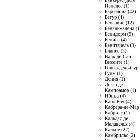
Баньерес-дель-
Пенедес (1)
Барселона (42)
Бегур (4)
Бенаавис (12)
Бенальмадена (1
Бенидорм (5)
Бениса (4)
Бенитачель (3)
Бланес (3)
Валь-де-Сан-
Висенте (1)
Гольф-дель-Сур 
Гуим (1)
Дения (1)
Деэса де
Кампоамор (1)
Ибица (4)
Кабо Роч (4)
Кабрера-де-Мар 
Кабрилс (1)
Кальдас-де-
Малавелья (4)
Кальпе (22)
Камбрильс (2)