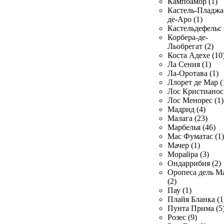
Кампоамор (1)
Кастель-Пладжа
де-Аро (1)
Кастельдефельс 
Корбера-де-
Льобрегат (2)
Коста Адехе (10
Ла Сения (1)
Ла-Оротава (1)
Ллорет де Мар (
Лос Кристианос 
Лос Менорес (1)
Мадрид (4)
Малага (23)
Марбелья (46)
Мас Фуматас (1)
Мачер (1)
Морайра (3)
Ондаррибия (2)
Оропеса дель М
(2)
Пау (1)
Плайя Бланка (1
Пунта Прима (5
Розес (9)