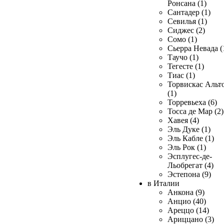
Ронсана (1)
Сантадер (1)
Севилья (1)
Сиджес (2)
Сомо (1)
Сьерра Невада (
Таучо (1)
Тегесте (1)
Тиас (1)
Торвискас Альт
(1)
Торревьеха (6)
Тосса де Мар (2)
Хавея (4)
Эль Дуке (1)
Эль Кабле (1)
Эль Рок (1)
Эсплугес-де-
Льобрегат (4)
Эстепона (9)
в Италии
Анкона (9)
Анцио (40)
Ареццо (14)
Ариццано (3)