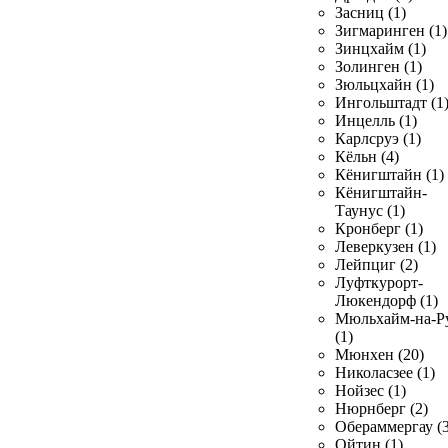
Засниц (1)
Зигмаринген (1)
Зинцхайм (1)
Золинген (1)
Зюльцхайн (1)
Ингольштадт (1
Инцелль (1)
Карлсруэ (1)
Кёльн (4)
Кёнигштайн (1)
Кёнигштайн-
Таунус (1)
Кронберг (1)
Леверкузен (1)
Лейпциг (2)
Луфткурорт-
Люкендорф (1)
Мюльхайм-на-Р
(1)
Мюнхен (20)
Николасзее (1)
Нойзес (1)
Нюрнберг (2)
Обераммергау (3
Ойтин (1)