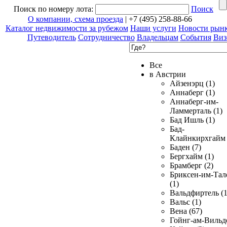
Поиск по номеру лота:
Поиск
О компании, схема проезда
| +7 (495) 258-88-66
Каталог недвижимости за рубежом
Наши услуги
Новости рын
Путеводитель
Сотрудничество
Владельцам
События
Виз
Все
в Австрии
Айзенэрц (1)
Аннаберг (1)
Аннаберг-им-
Ламмерталь (1)
Бад Ишль (1)
Бад-
Клайнкирхгайм 
Баден (7)
Бергхайм (1)
Брамберг (2)
Бриксен-им-Тал
(1)
Вальдфиртель (1
Вальс (1)
Вена (67)
Гойнг-ам-Вильд