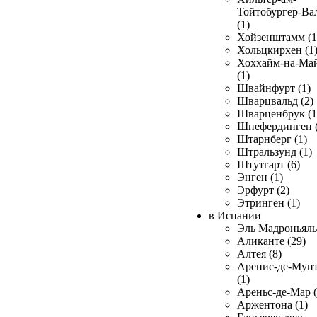
Тойтобургер-Ва
(1)
Хойзенштамм (1
Хольцкирхен (1
Хоххайм-на-Ма
(1)
Швайнфурт (1)
Шварцвальд (2)
Шварценбрук (1
Шнефердинген (
Штарнберг (1)
Штральзунд (1)
Штутгарт (6)
Энген (1)
Эрфурт (2)
Этринген (1)
в Испании
Эль Мадроньяль 
Аликанте (29)
Алтея (8)
Аренис-де-Мун
(1)
Ареньс-де-Мар (
Аржентона (1)