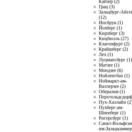
Кайзер (2)
Грац (3)
Зальцбург-Айге
(12)
Инсбрук (1)
Йохберг (1)
Кирхберг (3)
Кицбюэль (27)
Клагенфурт (2)
Крайшберг (2)
Лех (1)
Луцмансбург (1)
Матзее (1)
Мондзее (6)
Нойленгбах (1)
Ноймаркт-ам-
Валлерзее (2)
Оберальм (1)
Перхтольдсдорф
Пух-Халлайн (2
Пухберг-ам-
Шнееберг (1)
Ригерсбург (1)
Санкт-Вольфган
им-Зальцкаммер