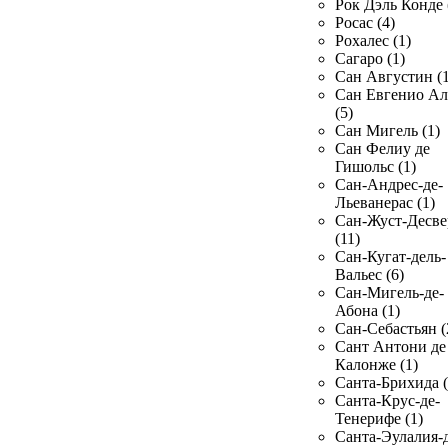
Рок Дэль Конде 
Росас (4)
Рохалес (1)
Сагаро (1)
Сан Августин (1
Сан Евгенио Ал
(5)
Сан Мигель (1)
Сан Фелиу де
Гишольс (1)
Сан-Андрес-де-
Льеванерас (1)
Сан-Жуст-Десве
(11)
Сан-Кугат-дель-
Вальес (6)
Сан-Мигель-де-
Абона (1)
Сан-Себастьян (
Сант Антони де
Калонже (1)
Санта-Брихида (
Санта-Крус-де-
Тенерифе (1)
Санта-Эулалия-д