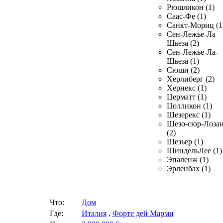
Рюшликон (1)
Саас-Фе (1)
Санкт-Мориц (1
Сен-Лежье-Ла
Шьеза (2)
Сен-Лежье-Ла-
Шьеза (1)
Сюши (2)
Херлиберг (2)
Хернекс (1)
Церматт (1)
Цолликон (1)
Шезерекс (1)
Шезо-сюр-Лоза
(2)
Шезьер (1)
ШиндельЛее (1)
Эпаленж (1)
Эрленбах (1)
Что:
Дом
Где:
Италия
,
Форте дей Марми