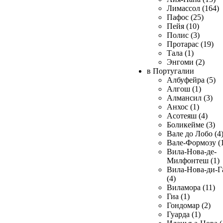
Лимассол (164)
Пафос (25)
Пейя (10)
Полис (3)
Протарас (19)
Тала (1)
Энгоми (2)
в Португалии
Албуфейра (5)
Алгош (1)
Алмансил (3)
Анхос (1)
Асотеяш (4)
Боликейме (3)
Вале до Лобо (4
Вале-Формозу (
Вила-Нова-де-
Милфонтеш (1)
Вила-Нова-ди-Г
(4)
Виламора (11)
Гиа (1)
Гондомар (2)
Гуарда (1)