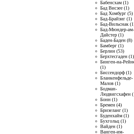
Бабенсхам (1)
Бад Висзее (1)
Бад Хомбург (5)
Бад-Брайзиг (1)
Бад-Вильснак (1
Бад-Мюндер-ам
Дайстер (1)
Баден-Баден (8)
Бамберг (1)
Берлин (53)
Берхтесгаден (1)
Бинген-на-Рейн
(1)
Биссендорф (1)
Бланкенфельде-
Малов (1)
Бодман-
Людвигсхафен (
Бонн (1)
Бремен (4)
Бризеланг (1)
Буденхайм (1)
Бухгольц (1)
Вайден (1)
Ванген-им-