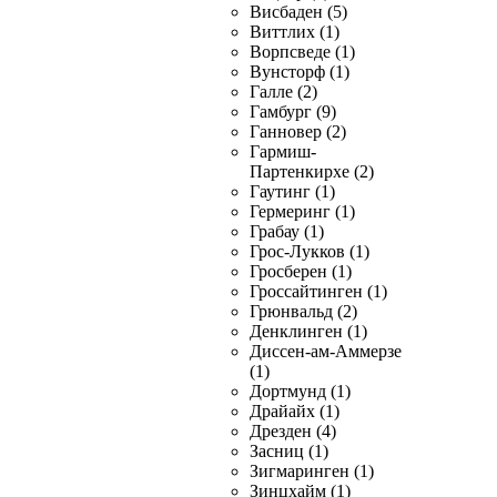
Висбаден (5)
Виттлих (1)
Ворпсведе (1)
Вунсторф (1)
Галле (2)
Гамбург (9)
Ганновер (2)
Гармиш-
Партенкирхе (2)
Гаутинг (1)
Гермеринг (1)
Грабау (1)
Грос-Лукков (1)
Гросберен (1)
Гроссайтинген (1)
Грюнвальд (2)
Денклинген (1)
Диссен-ам-Аммерзе
(1)
Дортмунд (1)
Драйайх (1)
Дрезден (4)
Засниц (1)
Зигмаринген (1)
Зинцхайм (1)