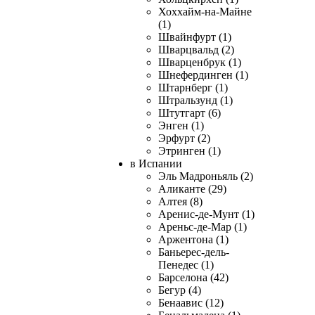
Хоххайм-на-Майне
(1)
Швайнфурт (1)
Шварцвальд (2)
Шварценбрук (1)
Шнефердинген (1)
Штарнберг (1)
Штральзунд (1)
Штутгарт (6)
Энген (1)
Эрфурт (2)
Этринген (1)
в Испании
Эль Мадроньяль (2)
Аликанте (29)
Алтея (8)
Аренис-де-Мунт (1)
Ареньс-де-Мар (1)
Аржентона (1)
Баньерес-дель-
Пенедес (1)
Барселона (42)
Бегур (4)
Бенаавис (12)