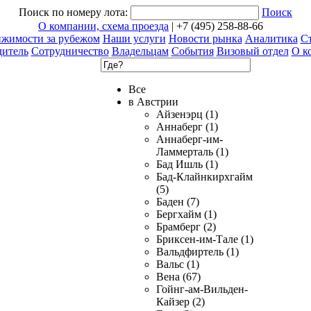
Поиск по номеру лота:
Поиск
О компании, схема проезда
| +7 (495) 258-88-66
ижимости за рубежом
Наши услуги
Новости рынка
Аналитика
Ст
дитель
Сотрудничество
Владельцам
События
Визовый отдел
О к
Все
в Австрии
Айзенэрц (1)
Аннаберг (1)
Аннаберг-им-
Ламмерталь (1)
Бад Ишль (1)
Бад-Клайнкирхгайм
(5)
Баден (7)
Бергхайм (1)
Брамберг (2)
Бриксен-им-Тале (1)
Вальдфиртель (1)
Вальс (1)
Вена (67)
Гойнг-ам-Вильден-
Кайзер (2)