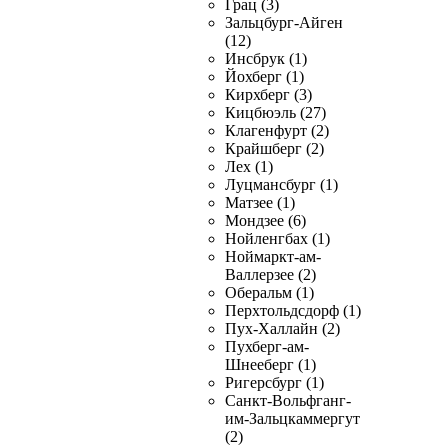
Грац (3)
Зальцбург-Айген
(12)
Инсбрук (1)
Йохберг (1)
Кирхберг (3)
Кицбюэль (27)
Клагенфурт (2)
Крайшберг (2)
Лех (1)
Луцмансбург (1)
Матзее (1)
Мондзее (6)
Нойленгбах (1)
Ноймаркт-ам-
Валлерзее (2)
Оберальм (1)
Перхтольдсдорф (1)
Пух-Халлайн (2)
Пухберг-ам-
Шнееберг (1)
Ригерсбург (1)
Санкт-Вольфганг-
им-Зальцкаммергут
(2)