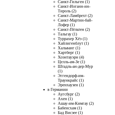
Санкт-Гильген (1)
Санкт-Иоганн-ин-
Тироль (2)
Санкт-Ламбрехт (2)
Санкт-Мартин-бай-
Лофер (1)
Санкт-Пёльтен (2)
Тальгау (1)
Туррахер Хёэ (1)
Хайлигенблут (1)
Хальванг (1)
Хартберг (1)
Хоэнтауэрн (4)
Целль-ам-Зе (1)
Штадль-ан-дер-Мур
(1)
Эггендорф-им-
Траункрайс (1)
Эренхаузен (1)
в Германии
Аугсбург (2)
Ахен (1)
Ашау-им-Кимгау (2)
Бабенсхам (1)
Бад Висзее (1)