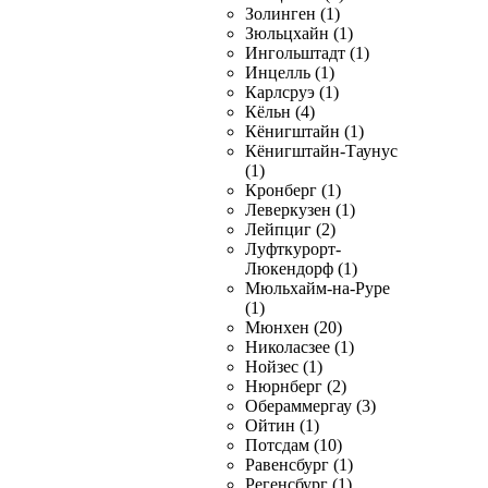
Золинген (1)
Зюльцхайн (1)
Ингольштадт (1)
Инцелль (1)
Карлсруэ (1)
Кёльн (4)
Кёнигштайн (1)
Кёнигштайн-Таунус
(1)
Кронберг (1)
Леверкузен (1)
Лейпциг (2)
Луфткурорт-
Люкендорф (1)
Мюльхайм-на-Руре
(1)
Мюнхен (20)
Николасзее (1)
Нойзес (1)
Нюрнберг (2)
Обераммергау (3)
Ойтин (1)
Потсдам (10)
Равенсбург (1)
Регенсбург (1)