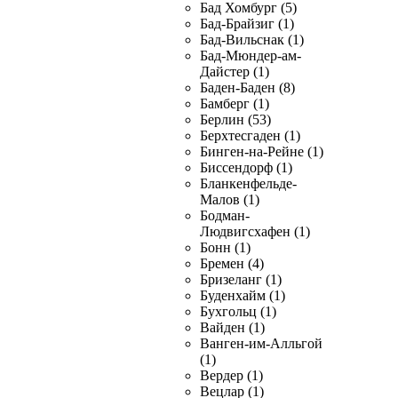
Бад Хомбург (5)
Бад-Брайзиг (1)
Бад-Вильснак (1)
Бад-Мюндер-ам-
Дайстер (1)
Баден-Баден (8)
Бамберг (1)
Берлин (53)
Берхтесгаден (1)
Бинген-на-Рейне (1)
Биссендорф (1)
Бланкенфельде-
Малов (1)
Бодман-
Людвигсхафен (1)
Бонн (1)
Бремен (4)
Бризеланг (1)
Буденхайм (1)
Бухгольц (1)
Вайден (1)
Ванген-им-Алльгой
(1)
Вердер (1)
Вецлар (1)