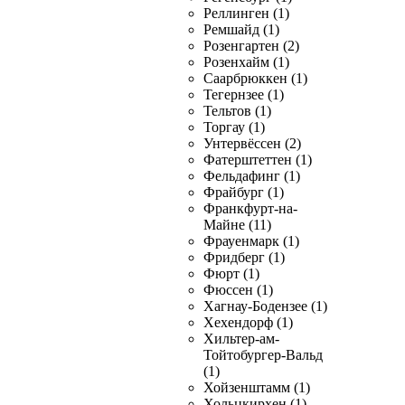
Реллинген (1)
Ремшайд (1)
Розенгартен (2)
Розенхайм (1)
Саарбрюккен (1)
Тегернзее (1)
Тельтов (1)
Торгау (1)
Унтервёссен (2)
Фатерштеттен (1)
Фельдафинг (1)
Фрайбург (1)
Франкфурт-на-
Майне (11)
Фрауенмарк (1)
Фридберг (1)
Фюрт (1)
Фюссен (1)
Хагнау-Бодензее (1)
Хехендорф (1)
Хильтер-ам-
Тойтобургер-Вальд
(1)
Хойзенштамм (1)
Хольцкирхен (1)